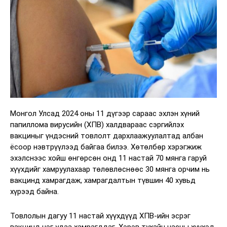
Монгол Улсад 2024 оны 11 дүгээр сараас эхлэн хүний
папиллома вирусийн (ХПВ) халдвараас сэргийлэх
вакциныг үндэсний товлолт дархлаажуулалтад албан
ёсоор нэвтрүүлээд байгаа билээ. Хөтөлбөр хэрэгжиж
эхэлснээс хойш өнгөрсөн онд 11 настай 70 мянга гаруй
хүүхдийг хамруулахаар төлөвлөснөөс 30 мянга орчим нь
вакцинд хамрагдаж, хамрагдалтын түвшин 40 хувьд
хүрээд байна.
Товлолын дагуу 11 настай хүүхдүүд ХПВ-ийн эсрэг
вакцинд нэг удаа хамрагддаг. Хэрэв тухайн насны хүүхэд