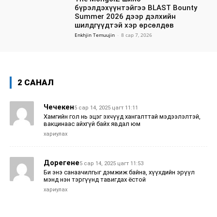
бүрэлдэхүүнтэйгээ BLAST Bounty
Summer 2026 дээр дэлхийн
шилдгүүдтэй хэр өрсөлдөв
Enkhjin Temuujin
-
8 сар 7, 2026
2 САНАЛ
Чечекен
5 сар 14, 2025 цагт 11:11
Хамгийн гол нь эцэг эхчүүд хангалттай мэдээлэлтэй,
вакцинаас айхгүй байх явдал юм
хариулах
Дорегене
5 сар 14, 2025 цагт 11:53
Би энэ санаачилгыг дэмжиж байна, хүүхдийн эрүүл
мэнд нэн тэргүүнд тавигдах ёстой
хариулах