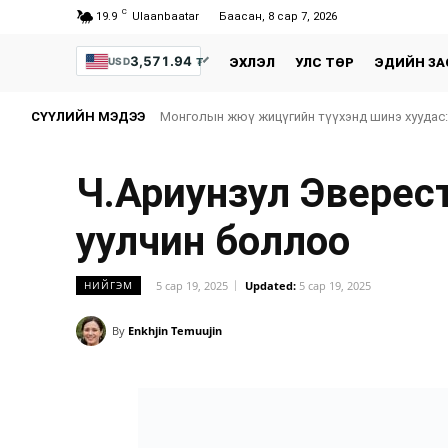
C
19.9
Ulaanbaatar
Баасан, 8 сар 7, 2026
3,571.94
₮
USD
ЭХЛЭЛ
УЛС ТӨР
ЭДИЙН ЗА
СҮҮЛИЙН МЭДЭЭ
Монголын жюү жицүгийн түүхэнд шинэ хуудас:
Ч.Ариунзул Эверест
уулчин боллоо
5 сар 19, 2025
Updated:
5 сар 19, 2025
НИЙГЭМ
By
Enkhjin Temuujin