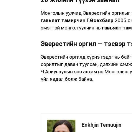
Монголын уулчид Эверестийн оргилыг 
гавьяат тамирчин Г.Өсөхбаяр
2005 он
эмэгтэй монгол уулчин нь
гавьяат там
Эверестийн оргил — тэсвэр т
Эверестийн оргилд хүрнэ гэдэг нь байг
сорилтыг даван туулсан, дэлхийн хэм
Ч.Ариунзулын энэ алхам нь Монголын 
үйл явдал болж байна.
Enkhjin Temuujin