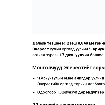
Далайн төвшнөөс дээш
8,848 метрий
Эверест
уулын оргилд уулчин
Ч.Ариун
оргилд хүрсэн
17 дахь уулчин
боллоо.
Монголчууд Эверестийг зорь
Ч.Ариунзулын өмнө
өчигдөр
уулчид
Эверестийн оргилд төрийн далбаага
Одоогоор Ч.Ариунзул
дөрөвдүгээр 
20 жилийн түүхэн замнал