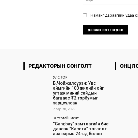
Намайг дараагийн удаа с
РЕДАКТОРЫН СОНГОЛТ
ОНЦЛ
УЛС ТӨР
Б.Чойжилсүрэн: Увс
аймгийн 100 жилийн ойг
угтаж миний сайдын
багцаас ₮2 тэрбумыг
зарцуулсан
7 сар 30, 2025
Энтертайнмент
“Gangbay” хамтлагийн бие
даасан “Касета” тоглолт
энэ сарын 24-нд болно