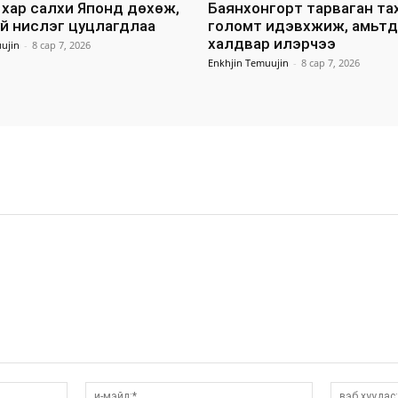
хар салхи Японд дөхөж,
Баянхонгорт тарваган т
уй нислэг цуцлагдлаа
голомт идэвхжиж, амьт
халдвар илэрчээ
ujin
-
8 сар 7, 2026
Enkhjin Temuujin
-
8 сар 7, 2026
нэр:*
и-