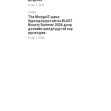
илэрчээ
8 сар 7, 2026
Спорт
The MongolZ шинэ
бүрэлдэхүүнтэйгээ BLAST
Bounty Summer 2026 дээр
дэлхийн шилдгүүдтэй хэр
өрсөлдөв
8 сар 7, 2026