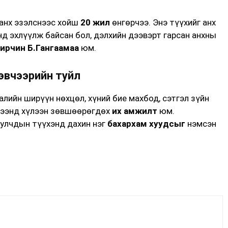
анх эзэлснээс хойш
20 жил
өнгөрчээ. Энэ түүхийг анх
д эхлүүлж байсан бол, дэлхийн дээвэрт гарсан анхны
ирчин Б.Гангаамаа
юм.
эвчээрийн туйл
алийн ширүүн нөхцөл, хүний бие махбод, сэтгэл зүйн
жээнд хүлээн зөвшөөрөгдөх
их амжилт
юм.
уулчдын түүхэнд дахин нэг
бахархам хуудсыг
нэмсэн