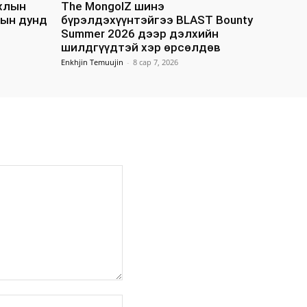
ахлын
The MongolZ шинэ
дын дунд
бүрэлдэхүүнтэйгээ BLAST Bounty
Summer 2026 дээр дэлхийн
шилдгүүдтэй хэр өрсөлдөв
Enkhjin Temuujin
-
8 сар 7, 2026
вэб