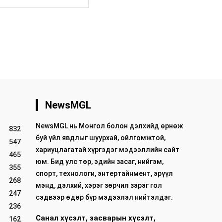
хуудас:
NewsMGL
NewsMGL нь Монгол болон дэлхийд өрнөж
832
буй үйл явдлыг шуурхай, ойлгомжтой,
547
хариуцлагатай хүргэдэг мэдээллийн сайт
465
юм. Бид улс төр, эдийн засаг, нийгэм,
355
спорт, технологи, энтертайнмент, эрүүл
268
мэнд, дэлхий, хэрэг зөрчил зэрэг гол
247
сэдвээр өдөр бүр мэдээлэл нийтэлдэг.
236
Санал хүсэлт, засварын хүсэлт,
162