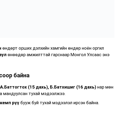
н
өндөрт орших дэлхийн хамгийн өндөр ноён оргил
зул
өнөөдөр амжилттай гарснаар Монгол Улсаас энэ
соор байна
А.Баттогтох (15 дахь), Б.Батхишиг (16 дахь)
нар мөн
а мандуулсан тухай мэдээлжээ.
кемп рүү
бууж буй тухай мэдээлэл ирсэн байна.