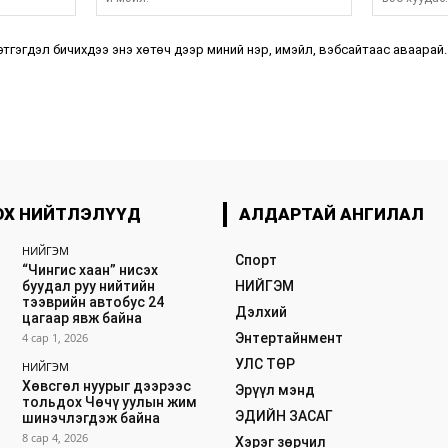
мэйл:*
этгэгдэл бичихдээ энэ хөтөч дээр миний нэр, имэйл, вэбсайтаас аваарай.
ОХ НИЙТЛЭЛҮҮД
АЛДАРТАЙ АНГИЛАЛ
НИЙГЭМ
Спорт
“Чингис хаан” нисэх
буудал руу нийтийн
НИЙГЭМ
тээврийн автобус 24
Дэлхий
цагаар явж байна
4 сар 1, 2026
Энтертайнмент
УЛС ТӨР
НИЙГЭМ
Хөвсгөл нуурыг дээрээс
Эрүүл мэнд
тольдох Чөчү уулын жим
ЭДИЙН ЗАСАГ
шинэчлэгдэж байна
8 сар 4, 2026
Хэрэг зөрчил