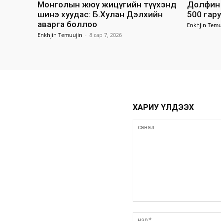
Монголын жюү жицүгийн түүхэнд
Долфин 
шинэ хуудас: Б.Хулан Дэлхийн
500 гар
аварга боллоо
Enkhjin Temu
Enkhjin Temuujin
-
8 сар 7, 2026
ХАРИУ ҮЛДЭЭХ
санал: