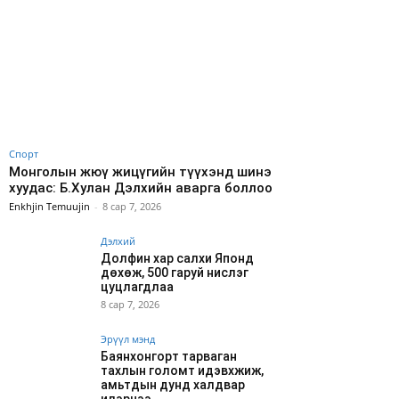
Спорт
Монголын жюү жицүгийн түүхэнд шинэ
хуудас: Б.Хулан Дэлхийн аварга боллоо
Enkhjin Temuujin
-
8 сар 7, 2026
Дэлхий
Долфин хар салхи Японд
дөхөж, 500 гаруй нислэг
цуцлагдлаа
8 сар 7, 2026
Эрүүл мэнд
Баянхонгорт тарваган
тахлын голомт идэвхжиж,
амьтдын дунд халдвар