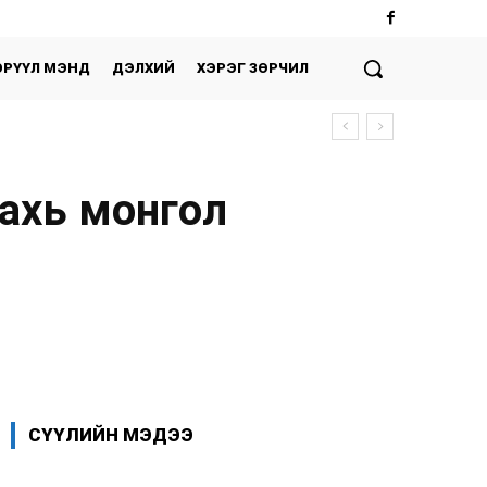
ЭРҮҮЛ МЭНД
ДЭЛХИЙ
ХЭРЭГ ЗӨРЧИЛ
дахь монгол
Facebook
X
WhatsApp
СҮҮЛИЙН МЭДЭЭ