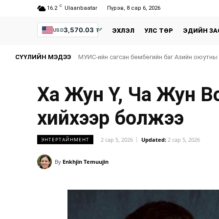
C
16.2
Ulaanbaatar
Пүрэв, 8 сар 6, 2026
3,570.03
₮
USD
ЭХЛЭЛ
УЛС ТӨР
ЭДИЙН ЗА
СҮҮЛИЙН МЭДЭЭ
МУИС-ийн сагсан бөмбөгийн баг Азийн оюутны
Ха Жун Ү, Ча Жун В
хийхээр болжээ
2 сар 5, 2026
Updated:
2 сар 5, 2026
ЭНТЕРТАЙНМЕНТ
By
Enkhjin Temuujin