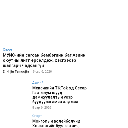
Спорт
МУИС-ийн сагсан бөмбөгийн баг Азийн
оюутны лигт өрсөлдөж, хэсгээсээ
шалгарч чадсангүй
Enkhjin Temuujin
-
8 сар 6, 2026
Дэлхий
Мексикийн TikTok од Сесар
Гастелум шууд
дамжуулалтын үеэр
буудуулж амиа алджээ
8 сар 6, 2026
Спорт
Монголын волейболчид
Хонконгийг буулган авч,