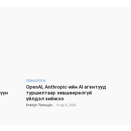
ТЕХНОЛОГИ
OpenAI, Anthropic-ийн AI агентууд
Зүүн
туршилтаар зөвшөөрөлгүй
үйлдэл хийжээ
Enkhjin Temuujin
-
8 сар 6, 2026