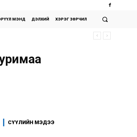
ЭРҮҮЛ МЭНД
ДЭЛХИЙ
ХЭРЭГ ЗӨРЧИЛ
хуримаа
Facebook
X
WhatsApp
СҮҮЛИЙН МЭДЭЭ