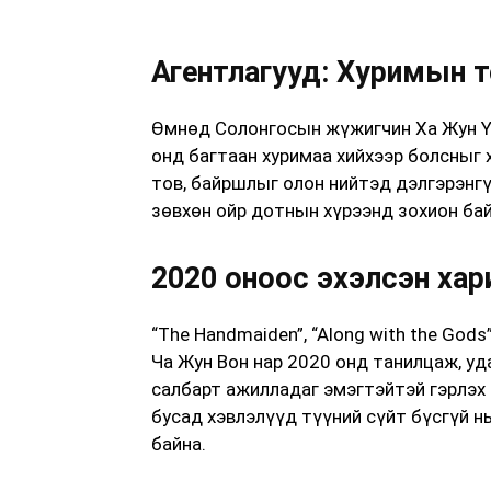
Агентлагууд: Хуримын т
Өмнөд Солонгосын жүжигчин Ха Жун Ү 
онд багтаан хуримаа хийхээр болсныг 
тов, байршлыг олон нийтэд дэлгэрэнгү
зөвхөн ойр дотнын хүрээнд зохион ба
2020 оноос эхэлсэн хар
“The Handmaiden”, “Along with the God
Ча Жун Вон нар 2020 онд танилцаж, уд
салбарт ажилладаг эмэгтэйтэй гэрлэх 
бусад хэвлэлүүд түүний сүйт бүсгүй н
байна.