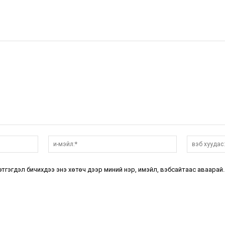
нэр:*
и-
мэйл:*
этгэгдэл бичихдээ энэ хөтөч дээр миний нэр, имэйл, вэбсайтаас аваарай.