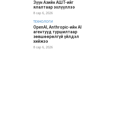
Зүүн Азийн АШТ-ийг
ялалтаар эхлүүллээ
8 сар 6, 2026
ТЕХНОЛОГИ
OpenAI, Anthropic-ийн AI
агентууд туршилтаар
зөвшөөрөлгүй үйлдэл
хийжээ
8 сар 6, 2026