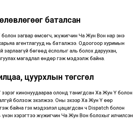
өлөвлөгөөг баталсан
болон загвар өмсөгч, жүжигчин Ча Жун Вон нар энэ
харьяа агентлагууд нь баталжээ. Одоогоор хуримын
й зарлаагүй бөгөөд ёслолыг аль болох даруухан,
йгуулах магадлал өндөр гэж мэдээлж байна.
илцаа, цуурхлын төгсгөл
s” зэрэг кинонуудаараа олонд танигдсан Ха Жун Ү болон
алгүй болзож эхэлжээ. Оны эхээр Ха Жун Ү өөр
гэж байна гэх мэдээлэл цацагдсан ч Dispatch болон
ь үнэн хэрэгтээ жүжигчин Ча Жун Вон болохыг илчилсэн