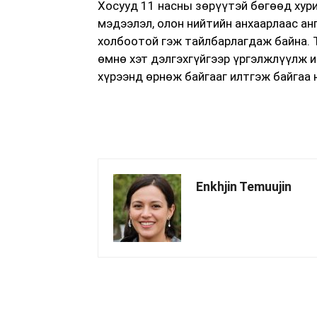
Хосууд 11 насны зөрүүтэй бөгөөд хури
мэдээлэл, олон нийтийн анхаарлаас анг
холбоотой гэж тайлбарлагдаж байна. 
өмнө хэт дэлгэхгүйгээр үргэлжлүүлж и
хүрээнд өрнөж байгааг илтгэж байгаа 
Enkhjin Temuujin
хуваалцах