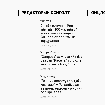
РЕДАКТОРЫН СОНГОЛТ
ОНЦЛ
УЛС ТӨР
Б.Чойжилсүрэн: Увс
аймгийн 100 жилийн ойг
угтаж миний сайдын
багцаас ₮2 тэрбумыг
зарцуулсан
7 сар 30, 2025
Энтертайнмент
“Gangbay” хамтлагийн бие
даасан “Касета” тоглолт
энэ сарын 24-нд болно
5 сар 21, 2025
Эрүүл мэнд
“Вакцин эсэргүүцэгчдийн
уршгаар” — Улаанбурхан
өвчнөөр өвдсөн хүүхдийн
тоо эрс өсөв
5 сар 23, 2025