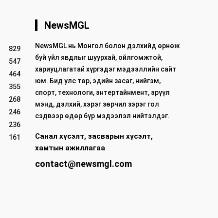
NewsMGL
NewsMGL нь Монгол болон дэлхийд өрнөж
829
буй үйл явдлыг шуурхай, ойлгомжтой,
547
хариуцлагатай хүргэдэг мэдээллийн сайт
464
юм. Бид улс төр, эдийн засаг, нийгэм,
355
спорт, технологи, энтертайнмент, эрүүл
268
мэнд, дэлхий, хэрэг зөрчил зэрэг гол
246
сэдвээр өдөр бүр мэдээлэл нийтэлдэг.
236
Санал хүсэлт, засварын хүсэлт,
161
хамтын ажиллагаа
contact@newsmgl.com