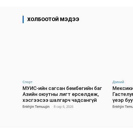
ХОЛБООТОЙ МЭДЭЭ
Спорт
Дэлхий
МУИС-ийн сагсан бөмбөгийн баг
Мексики
Азийн оюутны лигт өрсөлдөж,
Гастелу
хэсгээсээ шалгарч чадсангүй
үеэр бу
Enkhjin Temuujin
-
8 сар 6, 2026
Enkhjin Temu