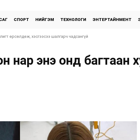
САГ
СПОРТ
НИЙГЭМ
ТЕХНОЛОГИ
ЭНТЕРТАЙНМЕНТ
 лигт өрсөлдөж, хэсгээсээ шалгарч чадсангүй
он нар энэ онд багтаан 
хуваалцах