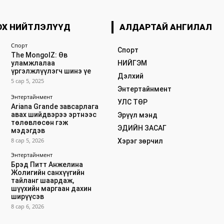
ОХ НИЙТЛЭЛҮҮД
АЛДАРТАЙ АНГИЛАЛ
Спорт
Спорт
The MongolZ: Өв
уламжлалаа
НИЙГЭМ
үргэлжлүүлэгч шинэ үе
Дэлхий
5 сар 5, 2025
Энтертайнмент
Энтертайнмент
УЛС ТӨР
Ariana Grande завсарлага
авах шийдвэрээ эртнээс
Эрүүл мэнд
төлөвлөсөн гэж
ЭДИЙН ЗАСАГ
мэдэгдэв
8 сар 5, 2026
Хэрэг зөрчил
Энтертайнмент
Брэд Питт Анжелина
Жолигийн санхүүгийн
тайланг шаардаж,
шүүхийн маргаан дахин
ширүүсэв
8 сар 6, 2026