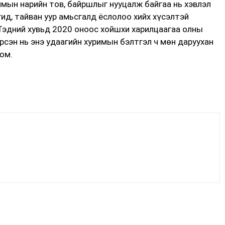
мын нарийн тов, байршлыг нууцалж байгаа нь хэвлэл
ид, тайван уур амьсгалд ёслолоо хийх хүсэлтэй
Тэдний хувьд 2020 оноос хойшхи харилцаагаа олны
рсэн нь энэ удаагийн хуримын бэлтгэл ч мөн даруухан
юм.
Facebook
X
WhatsApp