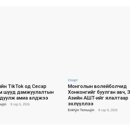
Спорт
йн TikTok од Сесар
Монголын волейболчид
м шууд дамжуулалтын
Хонконгийг буулган авч, 
удуулж амиа алджээ
Азийн АШТ-ийг ялалтаар
эхлүүллээ
ujin
-
8 сар 6, 2026
Enkhjin Temuujin
-
8 сар 6, 2026