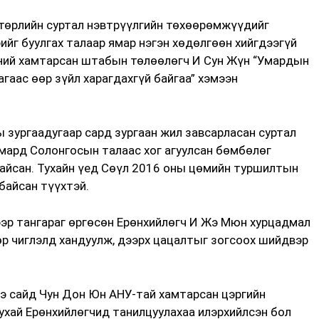
төрлийн суртал нэвтрүүлгийн төхөөрөмжүүдийг
ийг буулгах талаар ямар нэгэн хөдөлгөөн хийгдээгүй
ний хамтарсан штабын төлөөлөгч И Сун Жүн “Умардын
аас өөр зүйл харагдахгүй байгаа” хэмээн
 зургаадугаар сард зургаан жил завсарласан суртал
Умард Солонгосын талаас хог агуулсан бөмбөлөг
байсан. Тухайн үед Сөүл 2016 оны цөмийн туршилтын
байсан түүхтэй.
ээр тангараг өргөсөн Ерөнхийлөгч И Жэ Мюн хурцадмал
р чиглэлд хандуулж, дээрх цацалтыг зогсоох шийдвэр
э сайд Чун Дон Юн АНУ-тай хамтарсан цэргийн
тухай Ерөнхийлөгчид танилцуулахаа илэрхийлсэн бол