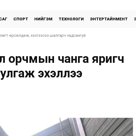
САГ
СПОРТ
НИЙГЭМ
ТЕХНОЛОГИ
ЭНТЕРТАЙНМЕНТ
 лигт өрсөлдөж, хэсгээсээ шалгарч чадсангүй
л орчмын чанга яригч
улгаж эхэллээ
хуваалцах