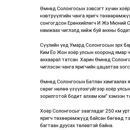
Өмнөд Солонгосын зэвсэгт хүчин хоёр
нэвтрүүлгийн чанга яригч төхөөрөмжүү
сонгогдсон Ерөнхийлөгч И Жэ Мюний С
намжаах чиглэлд хийж буй анхны бодит
Сүүлийн үед Умард Солонгосын эрх ба
Ким Ёо Жон хоёр улсын хооронд ямар ч
анхаарал татсан. Харин Өмнөд Солонг
чиглэсэн чанга яригчийн цацалтаа зог
Өмнөд Солонгосын Батлан хамгаалах я
сөрөг нөлөө үзүүлэхгүйгээр хоёр улс
зорилготой бодит алхам юм” хэмээн т
Хоёр Солонгосыг заагладаг 250 км урт
яригч төхөөрөмжүүд байсан бөгөөд тэ
багтаан дуусах төлөвтэй байна.