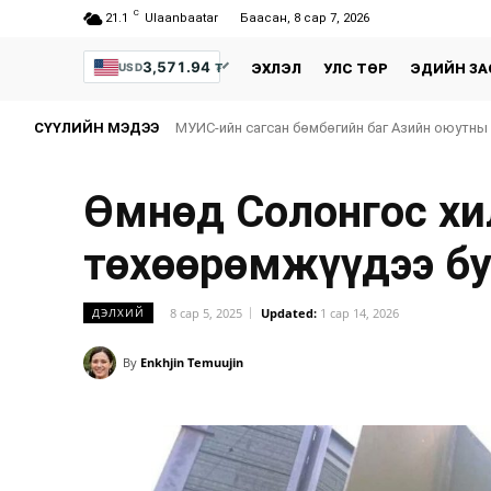
C
21.1
Ulaanbaatar
Баасан, 8 сар 7, 2026
3,571.94
₮
USD
ЭХЛЭЛ
УЛС ТӨР
ЭДИЙН ЗА
СҮҮЛИЙН МЭДЭЭ
МУИС-ийн сагсан бөмбөгийн баг Азийн оюутны
Өмнөд Солонгос хи
төхөөрөмжүүдээ бу
8 сар 5, 2025
Updated:
1 сар 14, 2026
ДЭЛХИЙ
By
Enkhjin Temuujin