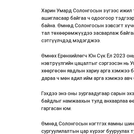
Харин Умард Солонгосын зүгээс ижил 
ашигласаар байгаа ч одоогоор тэдгээр
байна. Өмнөд Солонгосын зэвсэгт хүч
тал төхөөрөмжүүдээ засварлаж байгааг
сэтгүүлчдэд мэдэгджээ.
Өмнөх Ерөнхийлөгч Юн Сүк Ёл 2023 оны
нэвтрүүлгийн цацалтыг сэргээсэн нь 
хөөргөсөн явдлын хариу арга хэмжээ 
дараа ч мөн адил ийм арга хэмжээ авч 
Гэхдээ энэ оны зургаадугаар сарын эх
байдлыг намжаахын тулд анхаарлаа өө
гаргасан юм.
Өмнөд Солонгосын нэгтгэх яамны шин
сургуулилалтын цар хүрээг бууруулах 