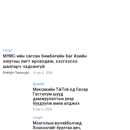
Спорт
МУИС-ийн сагсан бөмбөгийн баг Азийн
оюутны лигт өрсөлдөж, хэсгээсээ
шалгарч чадсангүй
Enkhjin Temuujin
-
8 сар 6, 2026
Дэлхий
Мексикийн TikTok од Сесар
Гастелум шууд
дамжуулалтын үеэр
буудуулж амиа алджээ
8 сар 6, 2026
Спорт
Монголын волейболчид
Хонконгийг буулган авч,