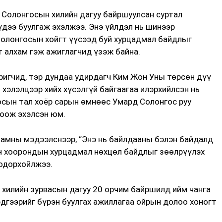
 Солонгосын хилийн дагуу байршуулсан суртал
дээ буулгаж эхэлжээ. Энэ үйлдэл нь шинээр
олонгосын хойгт үүсээд буй хурцадмал байдлыг
 алхам гэж ажиглагчид үзэж байна.
ригчид, тэр дундаа удирдагч Ким Жон Уны төрсөн дүү
 хэлэлцээр хийх хүсэлгүй байгаагаа илэрхийлсэн нь
осын тал хоёр сарын өмнөөс Умард Солонгос руу
соож эхэлсэн юм.
амны мэдээлснээр, “Энэ нь байлдааны бэлэн байдалд
ын хоорондын хурцадмал нөхцөл байдлыг зөөлрүүлэх
одорхойлжээ.
 хилийн зурвасын дагуу 20 орчим байршилд ийм чанга
дгээрийг бүрэн буулгах ажиллагаа ойрын долоо хоногт