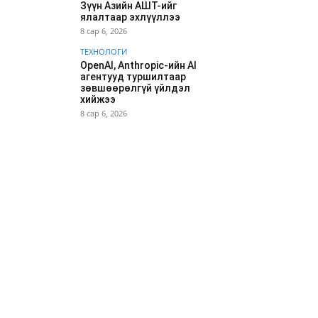
Зүүн Азийн АШТ-ийг
ялалтаар эхлүүллээ
8 сар 6, 2026
ТЕХНОЛОГИ
OpenAI, Anthropic-ийн AI
агентууд туршилтаар
зөвшөөрөлгүй үйлдэл
хийжээ
8 сар 6, 2026