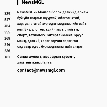
NewsMGL
NewsMGL нь Монгол болон дэлхийд өрнөж
829
буй үйл явдлыг шуурхай, ойлгомжтой,
547
хариуцлагатай хүргэдэг мэдээллийн сайт
464
юм. Бид улс төр, эдийн засаг, нийгэм,
355
спорт, технологи, энтертайнмент, эрүүл
268
мэнд, дэлхий, хэрэг зөрчил зэрэг гол
246
сэдвээр өдөр бүр мэдээлэл нийтэлдэг.
236
Санал хүсэлт, засварын хүсэлт,
161
хамтын ажиллагаа
contact@newsmgl.com