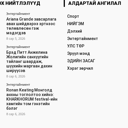
ОХ НИЙТЛЭЛҮҮД
АЛДАРТАЙ АНГИЛАЛ
Энтертайнмент
Спорт
Ariana Grande завсарлага
авах шийдвэрээ эртнээс
НИЙГЭМ
төлөвлөсөн гэж
Дэлхий
мэдэгдэв
8 сар 5, 2026
Энтертайнмент
УЛС ТӨР
Энтертайнмент
Брэд Питт Анжелина
Эрүүл мэнд
Жолигийн санхүүгийн
ЭДИЙН ЗАСАГ
тайланг шаардаж,
шүүхийн маргаан дахин
Хэрэг зөрчил
ширүүсэв
8 сар 6, 2026
Энтертайнмент
Ronan Keating Монголд
анхны тоглолтоо хийнэ:
KHARKHORUM festival-ийн
хамгийн том гэнэтийн
бэлэг
8 сар 6, 2026