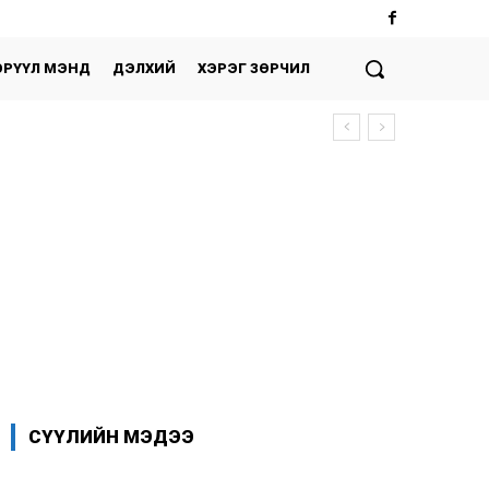
ЭРҮҮЛ МЭНД
ДЭЛХИЙ
ХЭРЭГ ЗӨРЧИЛ
Facebook
X
WhatsApp
СҮҮЛИЙН МЭДЭЭ