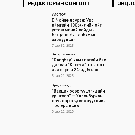
РЕДАКТОРЫН СОНГОЛТ
ОНЦЛ
УЛС ТӨР
Б.Чойжилсүрэн: Увс
аймгийн 100 жилийн ойг
угтаж миний сайдын
багцаас ₮2 тэрбумыг
зарцуулсан
7 сар 30, 2025
Энтертайнмент
“Gangbay” хамтлагийн бие
даасан “Касета” тоглолт
энэ сарын 24-нд болно
5 сар 21, 2025
Эрүүл мэнд
“Вакцин эсэргүүцэгчдийн
уршгаар” — Улаанбурхан
өвчнөөр өвдсөн хүүхдийн
тоо эрс өсөв
5 сар 23, 2025