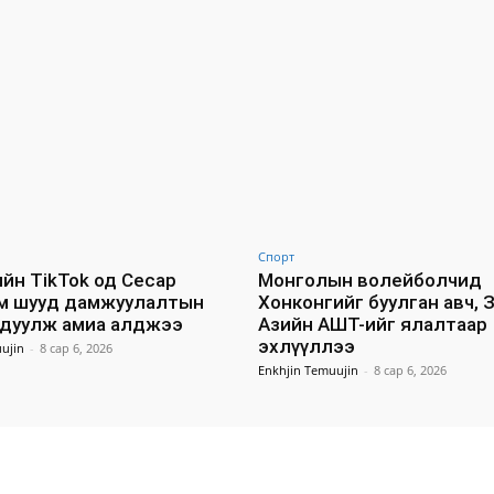
Спорт
йн TikTok од Сесар
Монголын волейболчид
м шууд дамжуулалтын
Хонконгийг буулган авч, 
удуулж амиа алджээ
Азийн АШТ-ийг ялалтаар
эхлүүллээ
ujin
-
8 сар 6, 2026
Enkhjin Temuujin
-
8 сар 6, 2026