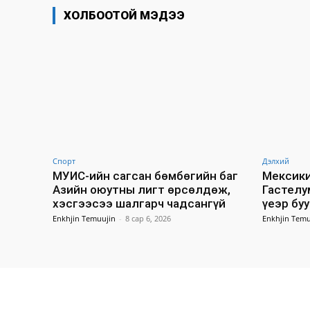
ХОЛБООТОЙ МЭДЭЭ
Спорт
Дэлхий
МУИС-ийн сагсан бөмбөгийн баг
Мексики
Азийн оюутны лигт өрсөлдөж,
Гастелу
хэсгээсээ шалгарч чадсангүй
үеэр бу
Enkhjin Temuujin
-
8 сар 6, 2026
Enkhjin Temu