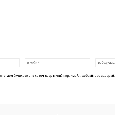
нэр:*
и-
мэйл:*
этгэгдэл бичихдээ энэ хөтөч дээр миний нэр, имэйл, вэбсайтаас аваарай.