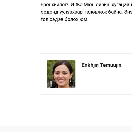
Ерөнхийлөгч И Жэ Мюн ойрын хугацаа
ордонд уулзахаар төлөвлөж байна. Эн
гол сэдэв болох юм.
Enkhjin Temuujin
хуваалцах