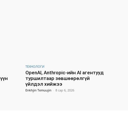
ТЕХНОЛОГИ
OpenAI, Anthropic-ийн AI агентууд
Зүүн
туршилтаар зөвшөөрөлгүй
үйлдэл хийжээ
Enkhjin Temuujin
-
8 сар 6, 2026