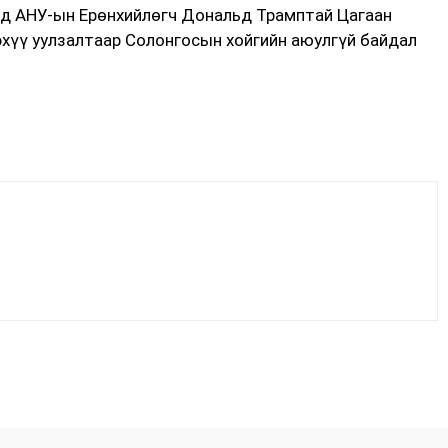
нд АНУ-ын Ерөнхийлөгч Дональд Трамптай Цагаан
эхүү уулзалтаар Солонгосын хойгийн аюулгүй байдал
Facebook
X
WhatsApp