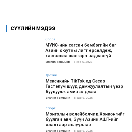
Facebook
X
WhatsApp
СҮҮЛИЙН МЭДЭЭ
Спорт
МУИС-ийн сагсан бөмбөгийн баг
Азийн оюутны лигт өрсөлдөж,
хэсгээсээ шалгарч чадсангүй
Enkhjin Temuujin
-
8 сар 6, 2026
Дэлхий
Мексикийн TikTok од Сесар
Гастелум шууд дамжуулалтын үеэр
буудуулж амиа алджээ
Enkhjin Temuujin
-
8 сар 6, 2026
Спорт
Монголын волейболчид Хонконгийг
буулган авч, Зүүн Азийн АШТ-ийг
ялалтаар эхлүүллээ
Enkhjin Temuujin
-
8 сар 6, 2026