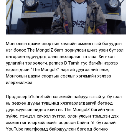
Монголын цахим спортын хамгийн амжилттай багуудын
нэг болох The MongolZ багт зориулсан шинэ уран бүтээл
өнгөрсөн өдрүүдэд олны анхаарлыг татлаа. Хип-хоп
урлагийн төлөөлөгч, реппер B Tamir тус багийн нэрээр
нэрлэгдсэн “The MongolZ” нэртэй дуугаа нийтэлж,
Монголын цахим спортын соёлыг хөгжмийн хэлээр
илэрхийлжээ.
Продюсер b1shrel-ийн хөгжмийн найруулгатай уг бүтээл
нь зөвхөн дууны түвшинд хязгаарлагдаагүй бөгөөд
дүрсжүүлсэн видео клип нь The MongolZ багийн үнэт
зүйлс, тэмцэл, хичээл зүтгэл, олон улсын тэмцээн дэх
амжилтыг илэрхийлэхийг зорьсон байна. Уг бүтээлийг
YouTube платформд байршуулсан бөгөөд богино