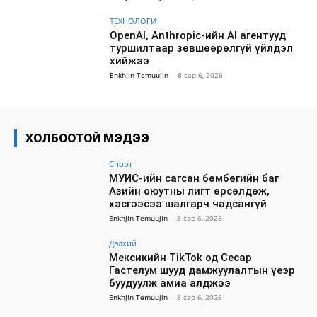
ТЕХНОЛОГИ
OpenAI, Anthropic-ийн AI агентууд
туршилтаар зөвшөөрөлгүй үйлдэл
хийжээ
Enkhjin Temuujin
-
8 сар 6, 2026
ХОЛБООТОЙ МЭДЭЭ
Спорт
МУИС-ийн сагсан бөмбөгийн баг
Азийн оюутны лигт өрсөлдөж,
хэсгээсээ шалгарч чадсангүй
Enkhjin Temuujin
-
8 сар 6, 2026
Дэлхий
Мексикийн TikTok од Сесар
Гастелум шууд дамжуулалтын үеэр
буудуулж амиа алджээ
Enkhjin Temuujin
-
8 сар 6, 2026