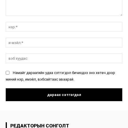
санал:
нэ
и-
мэ
вэ
ху
Намайг дараагийн удаа сэтгэгдэл бичихдээ энэ хөтөч дээр
миний нэр, имэйл, вэбсайтаас аваарай.
РЕДАКТОРЫН СОНГОЛТ