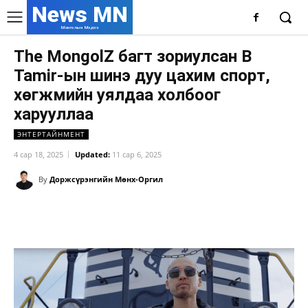
News MN
Монголын Мэдээ
The MongolZ багт зориулсан B
Tamir-ын шинэ дуу цахим спорт,
хөгжмийн уялдаа холбоог
харууллаа
ЭНТЕРТАЙНМЕНТ
4 сар 18, 2025
Updated:
11 сар 6, 2025
By
Доржсүрэнгийн Мөнх-Оргил
Facebook
X
WhatsApp