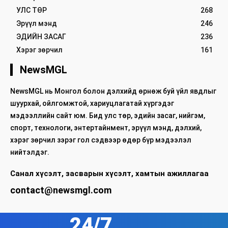
УЛС ТӨР
268
Эрүүл мэнд
246
ЭДИЙН ЗАСАГ
236
Хэрэг зөрчил
161
NewsMGL
NewsMGL нь Монгол болон дэлхийд өрнөж буй үйл явдлыг
шуурхай, ойлгомжтой, хариуцлагатай хүргэдэг
мэдээллийн сайт юм. Бид улс төр, эдийн засаг, нийгэм,
спорт, технологи, энтертайнмент, эрүүл мэнд, дэлхий,
хэрэг зөрчил зэрэг гол сэдвээр өдөр бүр мэдээлэл
нийтэлдэг.
Санал хүсэлт, засварын хүсэлт, хамтын ажиллагаа
contact@newsmgl.com
24/7