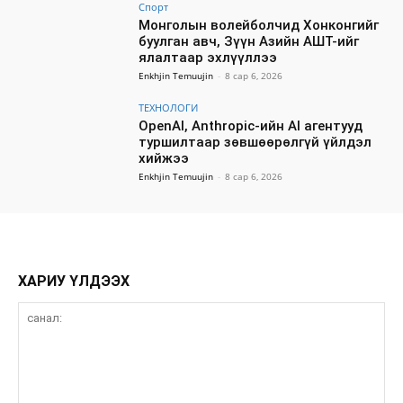
Спорт
Монголын волейболчид Хонконгийг
буулган авч, Зүүн Азийн АШТ-ийг
ялалтаар эхлүүллээ
Enkhjin Temuujin
-
8 сар 6, 2026
ТЕХНОЛОГИ
OpenAI, Anthropic-ийн AI агентууд
туршилтаар зөвшөөрөлгүй үйлдэл
хийжээ
Enkhjin Temuujin
-
8 сар 6, 2026
ХАРИУ ҮЛДЭЭХ