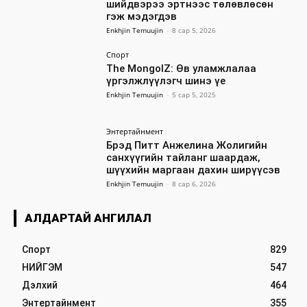
шийдвэрээ эртнээс төлөвлөсөн
гэж мэдэгдэв
Enkhjin Temuujin
-
8 сар 5, 2026
Спорт
The MongolZ: Өв уламжлалаа
үргэлжлүүлэгч шинэ үе
Enkhjin Temuujin
-
5 сар 5, 2025
Энтертайнмент
Брэд Питт Анжелина Жолигийн
санхүүгийн тайланг шаардаж,
шүүхийн маргаан дахин ширүүсэв
Enkhjin Temuujin
-
8 сар 6, 2026
АЛДАРТАЙ АНГИЛАЛ
Спорт
829
НИЙГЭМ
547
Дэлхий
464
Энтертайнмент
355