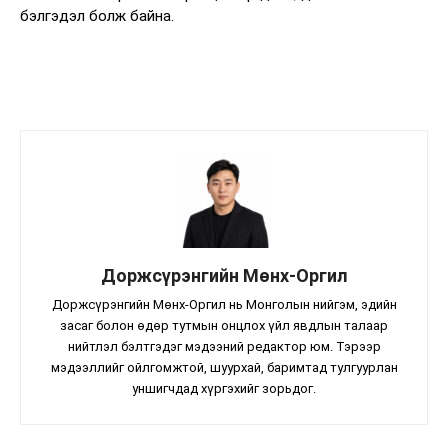
бэлгэдэл болж байна.
Доржсүрэнгийн Мөнх-Оргил
Доржсүрэнгийн Мөнх-Оргил нь Монголын нийгэм, эдийн
засаг болон өдөр тутмын онцлох үйл явдлын талаар
нийтлэл бэлтгэдэг мэдээний редактор юм. Тэрээр
мэдээллийг ойлгомжтой, шуурхай, баримтад тулгуурлан
уншигчдад хүргэхийг зорьдог.