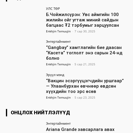
УЛС ТӨР
Б.Чойжилсүрэн: Увс аймгийн 100
жилийн ойг угтаж миний сайдын
багцаас ₮2 тэрбумыг зарцуулсан
Enkhjin Temuujin
-
7 сар 30, 2025
Энтертайнмент
“Gangbay” хамтлагийн бие даасан
“Касета” тоглолт энэ сарын 24-нд
болно
Enkhjin Temuujin
-
5 сар 21, 2025
Эрүүл мэнд
“Вакцин эсэргүүцэгчдийн уршгаар”
— Улаанбурхан өвчнөөр өвдсөн
хүүхдийн тоо эрс өсөв
Enkhjin Temuujin
-
5 сар 23, 2025
ОНЦЛОХ НИЙТЛЭЛҮҮД
Энтертайнмент
Ariana Grande завсарлага авах