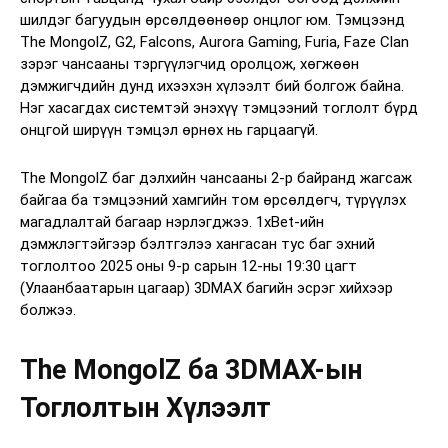
шилдэг багуудын өрсөлдөөнөөр онцлог юм. Тэмцээнд
The MongolZ, G2, Falcons, Aurora Gaming, Furia, Faze Clan
зэрэг чансааны тэргүүлэгчид оролцож, хөгжөөн
дэмжигчдийн дунд ихээхэн хүлээлт бий болгож байна.
Нэг хасагдах системтэй энэхүү тэмцээний тоглолт бүрд
онцгой ширүүн тэмцэл өрнөх нь гарцаагүй.
The MongolZ баг дэлхийн чансааны 2-р байранд жагсаж
байгаа ба тэмцээний хамгийн том өрсөлдөгч, түрүүлэх
магадлалтай багаар нэрлэгджээ. 1xBet-ийн
дэмжлэгтэйгээр бэлтгэлээ хангасан тус баг эхний
тоглолтоо 2025 оны 9-р сарын 12-ны 19:30 цагт
(Улаанбаатарын цагаар) 3DMAX багийн эсрэг хийхээр
болжээ.
The MongolZ ба 3DMAX-ын
Тоглолтын Хүлээлт