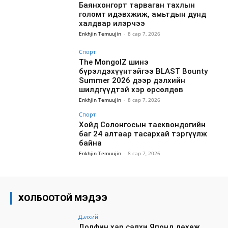
Баянхонгорт тарваган тахлын
голомт идэвхжиж, амьтдын дунд
халдвар илэрчээ
Enkhjin Temuujin
-
8 сар 7, 2026
Спорт
The MongolZ шинэ
бүрэлдэхүүнтэйгээ BLAST Bounty
Summer 2026 дээр дэлхийн
шилдгүүдтэй хэр өрсөлдөв
Enkhjin Temuujin
-
8 сар 7, 2026
Спорт
Хойд Солонгосын таеквондогийн
баг 24 алтаар тасархай тэргүүлж
байна
Enkhjin Temuujin
-
8 сар 7, 2026
ХОЛБООТОЙ МЭДЭЭ
Дэлхий
Долфин хар салхи Японд дөхөж,