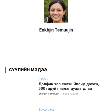
Enkhjin Temuujin
Facebook
X
WhatsApp
СҮҮЛИЙН МЭДЭЭ
Дэлхий
Долфин хар салхи Японд дөхөж,
500 гаруй нислэг цуцлагдлаа
Enkhjin Temuujin
-
8 сар 7, 2026
Эрүүл мэнд