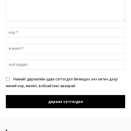
санал:
нэ
и-
мэ
вэ
ху
Намайг дараагийн удаа сэтгэгдэл бичихдээ энэ хөтөч дээр
миний нэр, имэйл, вэбсайтаас аваарай.