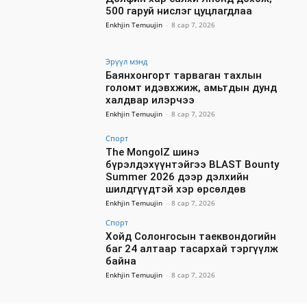
500 гаруй нислэг цуцлагдлаа
Enkhjin Temuujin
-
8 сар 7, 2026
Эрүүл мэнд
Баянхонгорт тарваган тахлын
голомт идэвхжиж, амьтдын дунд
халдвар илэрчээ
Enkhjin Temuujin
-
8 сар 7, 2026
Спорт
The MongolZ шинэ
бүрэлдэхүүнтэйгээ BLAST Bounty
Summer 2026 дээр дэлхийн
шилдгүүдтэй хэр өрсөлдөв
Enkhjin Temuujin
-
8 сар 7, 2026
Спорт
Хойд Солонгосын таеквондогийн
баг 24 алтаар тасархай тэргүүлж
байна
Enkhjin Temuujin
-
8 сар 7, 2026