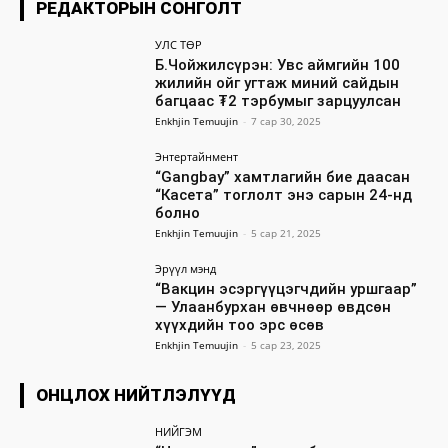
РЕДАКТОРЫН СОНГОЛТ
УЛС ТӨР
Б.Чойжилсүрэн: Увс аймгийн 100
жилийн ойг угтаж миний сайдын
багцаас ₮2 тэрбумыг зарцуулсан
Enkhjin Temuujin
-
7 сар 30, 2025
Энтертайнмент
“Gangbay” хамтлагийн бие даасан
“Касета” тоглолт энэ сарын 24-нд
болно
Enkhjin Temuujin
-
5 сар 21, 2025
Эрүүл мэнд
“Вакцин эсэргүүцэгчдийн уршгаар”
— Улаанбурхан өвчнөөр өвдсөн
хүүхдийн тоо эрс өсөв
Enkhjin Temuujin
-
5 сар 23, 2025
ОНЦЛОХ НИЙТЛЭЛҮҮД
НИЙГЭМ