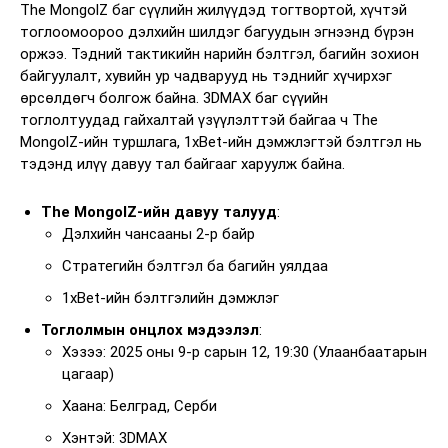
The MongolZ баг сүүлийн жилүүдэд тогтвортой, хүчтэй
тоглоомоороо дэлхийн шилдэг багуудын эгнээнд бүрэн
оржээ. Тэдний тактикийн нарийн бэлтгэл, багийн зохион
байгуулалт, хувийн ур чадварууд нь тэднийг хүчирхэг
өрсөлдөгч болгож байна. 3DMAX баг сүүийн
тоглолтуудад гайхалтай үзүүлэлттэй байгаа ч The
MongolZ-ийн туршлага, 1xBet-ийн дэмжлэгтэй бэлтгэл нь
тэдэнд илүү давуу тал байгааг харуулж байна.
The MongolZ-ийн давуу талууд
:
Дэлхийн чансааны 2-р байр
Стратегийн бэлтгэл ба багийн уялдаа
1xBet-ийн бэлтгэлийн дэмжлэг
Тоглолмын онцлох мэдээлэл
:
Хэзээ: 2025 оны 9-р сарын 12, 19:30 (Улаанбаатарын
цагаар)
Хаана: Белград, Серби
Хэнтэй: 3DMAX