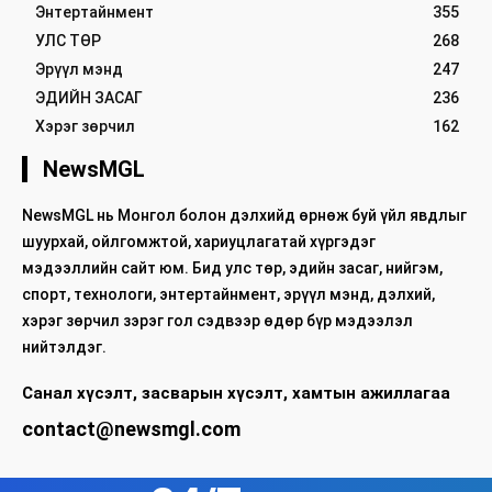
Энтертайнмент
355
УЛС ТӨР
268
Эрүүл мэнд
247
ЭДИЙН ЗАСАГ
236
Хэрэг зөрчил
162
NewsMGL
NewsMGL нь Монгол болон дэлхийд өрнөж буй үйл явдлыг
шуурхай, ойлгомжтой, хариуцлагатай хүргэдэг
мэдээллийн сайт юм. Бид улс төр, эдийн засаг, нийгэм,
спорт, технологи, энтертайнмент, эрүүл мэнд, дэлхий,
хэрэг зөрчил зэрэг гол сэдвээр өдөр бүр мэдээлэл
нийтэлдэг.
Санал хүсэлт, засварын хүсэлт, хамтын ажиллагаа
contact@newsmgl.com