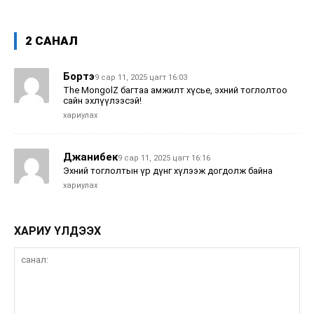
2 САНАЛ
Бортэ
9 сар 11, 2025 цагт 16:03
The MongolZ багтаа амжилт хүсье, эхний тоглолтоо
сайн эхлүүлээсэй!
хариулах
Джанибек
9 сар 11, 2025 цагт 16:16
Эхний тоглолтын үр дүнг хүлээж догдолж байна
хариулах
ХАРИУ ҮЛДЭЭХ