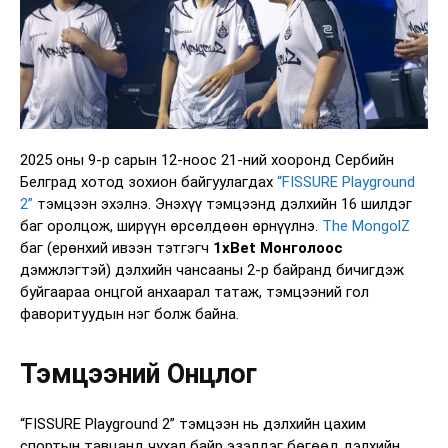
2025 оны 9-р сарын 12-ноос 21-ний хооронд Сербийн
Белград хотод зохион байгуулагдах
“FISSURE Playground
2”
тэмцээн эхэлнэ. Энэхүү тэмцээнд дэлхийн 16 шилдэг
баг оролцож, ширүүн өрсөлдөөн өрнүүлнэ.
The MongolZ
баг (ерөнхий ивээн тэтгэгч
1xBet Монголоос
дэмжлэгтэй) дэлхийн чансааны 2-р байранд бичигдэж
буйгаараа онцгой анхаарал татаж, тэмцээний гол
фаворитуудын нэг болж байна.
Тэмцээний Онцлог
“FISSURE Playground 2” тэмцээн нь дэлхийн цахим
спортын тавцанд чухал байр эзэлдэг бөгөөд дэлхийн