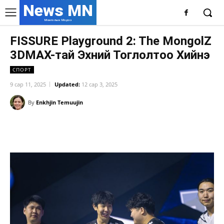
News MN
Монголын Мэдээ
FISSURE Playground 2: The MongolZ
3DMAX-тай Эхний Тоглолтоо Хийнэ
СПОРТ
9 сар 11, 2025
Updated:
12 сар 3, 2025
By
Enkhjin Temuujin
Facebook
X
WhatsApp