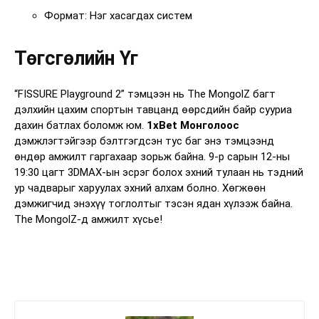
Формат: Нэг хасагдах систем
Төгсгөлийн Үг
“FISSURE Playground 2” тэмцээн нь The MongolZ багт
дэлхийн цахим спортын тавцанд өөрсдийн байр сууриа
дахин батлах боломж юм.
1xBet Монголоос
дэмжлэгтэйгээр бэлтгэгдсэн тус баг энэ тэмцээнд
өндөр амжилт гаргахаар зорьж байна. 9-р сарын 12-ны
19:30 цагт 3DMAX-ын эсрэг болох эхний тулаан нь тэдний
ур чадварыг харуулах эхний алхам болно. Хөгжөөн
дэмжигчид энэхүү тоглолтыг тэсэн ядан хүлээж байна.
The MongolZ-д амжилт хүсье!