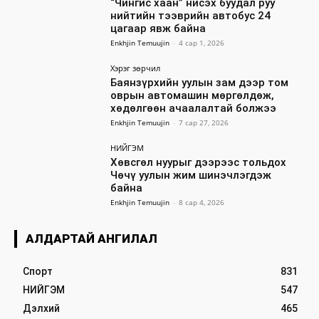
“Чингис хаан” нисэх буудал руу
нийтийн тээврийн автобус 24
цагаар явж байна
Enkhjin Temuujin
-
4 сар 1, 2026
Хэрэг зөрчил
Баянзүрхийн уулын зам дээр том
оврын автомашин мөргөлдөж,
хөдөлгөөн ачаалалтай болжээ
Enkhjin Temuujin
-
7 сар 27, 2026
НИЙГЭМ
Хөвсгөл нуурыг дээрээс тольдох
Чөчү уулын жим шинэчлэгдэж
байна
Enkhjin Temuujin
-
8 сар 4, 2026
АЛДАРТАЙ АНГИЛАЛ
Спорт
831
НИЙГЭМ
547
Дэлхий
465