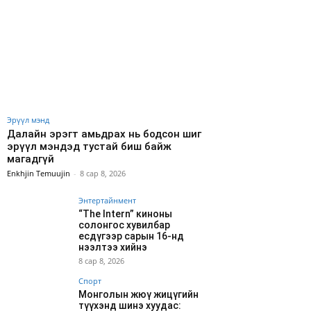
Эрүүл мэнд
Далайн эрэгт амьдрах нь бодсон шиг
эрүүл мэндэд тустай биш байж
магадгүй
Enkhjin Temuujin
-
8 сар 8, 2026
Энтертайнмент
“The Intern” киноны
солонгос хувилбар
есдүгээр сарын 16-нд
нээлтээ хийнэ
8 сар 8, 2026
Спорт
Монголын жюү жицүгийн
түүхэнд шинэ хуудас: