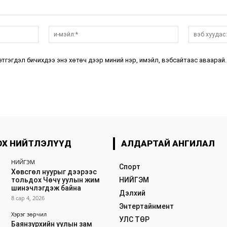
нэр:*
и-
мэйл:*
этгэгдэл бичихдээ энэ хөтөч дээр миний нэр, имэйл, вэбсайтаас аваарай.
ОХ НИЙТЛЭЛҮҮД
АЛДАРТАЙ АНГИЛАЛ
НИЙГЭМ
Спорт
Хөвсгөл нуурыг дээрээс
тольдох Чөчү уулын жим
НИЙГЭМ
шинэчлэгдэж байна
Дэлхий
8 сар 4, 2026
Энтертайнмент
Хэрэг зөрчил
УЛС ТӨР
Баянзүрхийн уулын зам