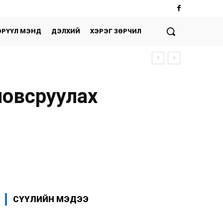
ЭРҮҮЛ МЭНД
ДЭЛХИЙ
ХЭРЭГ ЗӨРЧИЛ
ловсруулах
Facebook
X
WhatsApp
СҮҮЛИЙН МЭДЭЭ