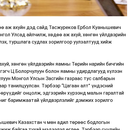
өө аж ахуйн дэд сайд Тасжуреков Ербол Куанышевич
гол Улсад айлчилж, хөдөө аж ахуй, хөнгөн үйлдвэрийн
эх, туршлага судлах зорилгоор уулзалтууд хийж
ахуй, хөнгөн үйлдвэрийн яамны Төрийн нарийн бичгийн
тгэгч Ц.Болорчулуун болон яамны удирдлагууд хүлээн
улуун Монгол Улсын Засгийн газраас тус салбарын
ар танилцуулсан. Тэрбээр “Цагаан алт” үндэсний
лбөрүүдийг онцолж, эдгээрийн хүрээнд малын гаралтай
 чиг баримжаатай үйлдвэрлэлийг дэмжих зорилго
ышевич Казахстан ч мөн адил төрөөс бодлогын
жиж байгаа тухай мэдээлэл өглөө. Тэрбээр сүүлийн