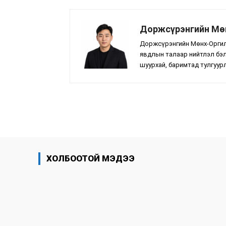
Доржсүрэнгийн Мө
Доржсүрэнгийн Мөнх-Оргил 
явдлын талаар нийтлэл бэ
шуурхай, баримтад тулгуур
хуваалцах
ХОЛБООТОЙ МЭДЭЭ