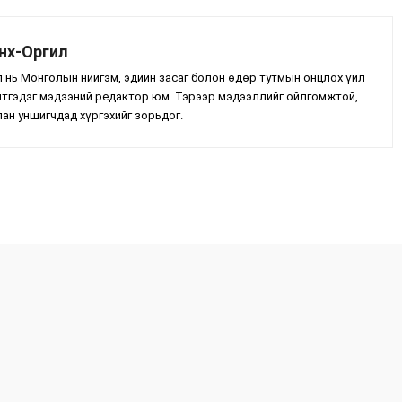
нх-Оргил
нь Монголын нийгэм, эдийн засаг болон өдөр тутмын онцлох үйл
лтгэдэг мэдээний редактор юм. Тэрээр мэдээллийг ойлгомжтой,
лан уншигчдад хүргэхийг зорьдог.
Facebook
X
WhatsApp