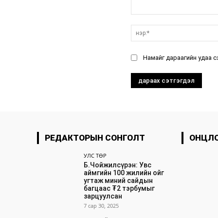
санал:
Намайг дараагийн удаа с
РЕДАКТОРЫН СОНГОЛТ
ОНЦЛ
УЛС ТӨР
Б.Чойжилсүрэн: Увс
аймгийн 100 жилийн ойг
угтаж миний сайдын
багцаас ₮2 тэрбумыг
зарцуулсан
7 сар 30, 2025