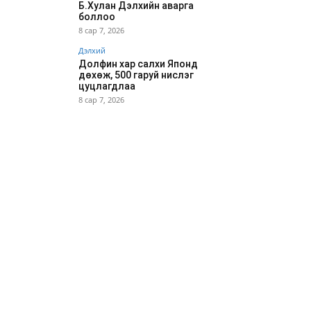
Б.Хулан Дэлхийн аварга
боллоо
8 сар 7, 2026
Дэлхий
Долфин хар салхи Японд
дөхөж, 500 гаруй нислэг
цуцлагдлаа
8 сар 7, 2026