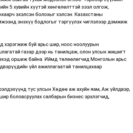
йн 5 хувийн хүүтэй хөнгөлөлттэй зээл олгож,
нхаарч эхэлсэн болохыг хэлсэн. Казахстаны
мжээнд энэхүү бодлогыг тэргүүлэх чиглэлээр дэмжиж
д хэрэгжиж буй арьс шир, ноос ноолуурын
шлагатай газар дээр нь танилцаж, олон улсын жишигт
лэхэд оршиж байна. Иймд төлөөлөгчид Монголын арьс
лдвэрүүдийн үйл ажиллагаатай танилцахаар
элдэхүүнд тус улсын Хөдөө аж ахуйн яам, Аж үйлдвэр,
шир боловсруулах салбарын бизнес эрхлэгчид,