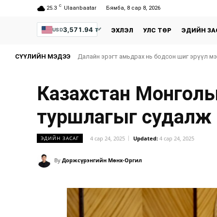
C
25.3
Ulaanbaatar
Бямба, 8 сар 8, 2026
3,571.94
₮
USD
ЭХЛЭЛ
УЛС ТӨР
ЭДИЙН ЗА
СҮҮЛИЙН МЭДЭЭ
Далайн эрэгт амьдрах нь бодсон шиг эрүүл м
Казахстан Монголы
туршлагыг судалж 
4 сар 24, 2025
Updated:
4 сар 24, 2025
ЭДИЙН ЗАСАГ
By
Доржсүрэнгийн Мөнх-Оргил