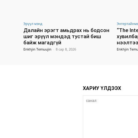
Эрүүл мэнд
Энтертайнм
Далайн эрэгт амьдрах нь бодсон
“The In
шиг эрүүл мэндэд тустай биш
хувилба
байж магадгүй
нээлтээ
Enkhjin Temuujin
-
8 сар 8, 2026
Enkhjin Temu
ХАРИУ ҮЛДЭЭХ