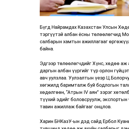
Бүгд Найрамдах Казахстан Улсын Хөд
тэргүүтэй албан ёсны төлөөлөгчид Мон
салбарын хамтын ажиллагааг өргөжүүл
байна.
Эдгээр төлөөлөгчдийг Хүнс, хөдөө аж 
даргын албан үүргийг түр орлон гүйцэ
авч уулзлаа. Уулзалтын үеэр Ц.Болорч
хөгжилд баримталж буй бодлогын тала
хөдөлгөөн, “Атрын IV аян” зэрэг хөтө
түүхий эдийг боловсруулж, экспортын
тавин ажиллаж байгааг онцлов.
Харин БНКазУ-ын дэд сайд Ербол Куан
түвшинд хөдөө аж ахуйн салбарыг дэм