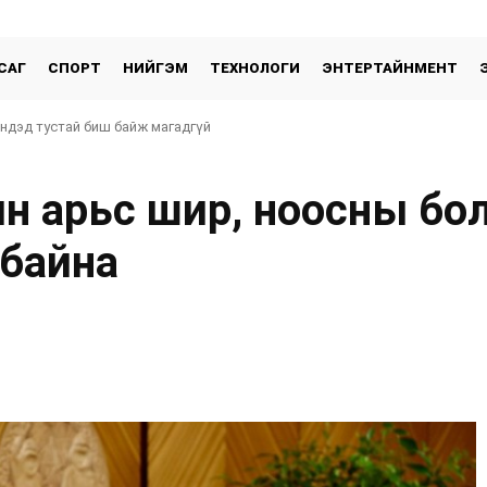
САГ
СПОРТ
НИЙГЭМ
ТЕХНОЛОГИ
ЭНТЕРТАЙНМЕНТ
эндэд тустай биш байж магадгүй
н арьс шир, ноосны бо
байна
хуваалцах