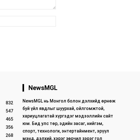
вэб
хуудас:
NewsMGL
NewsMGL нь Монгол болон дэлхийд өрнөж
832
буй үйл явдлыг шуурхай, ойлгомжтой,
547
хариуцлагатай хүргэдэг мэдээллийн сайт
465
юм. Бид улс төр, эдийн засаг, нийгэм,
356
спорт, технологи, энтертайнмент, эрүүл
268
мэнд, дэлхий, хэрэг зөрчил зэрэг гол