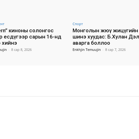
ент
Спорт
tern” киноны солонгос
Монголын жюү жицүгийн 
р есдүгээр сарын 16-нд
шинэ хуудас: Б.Хулан Дэ
 хийнэ
аварга боллоо
ujin
-
8 сар 8, 2026
Enkhjin Temuujin
-
8 сар 7, 2026