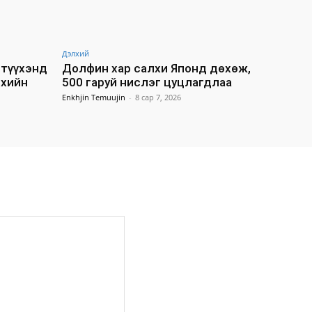
Дэлхий
түүхэнд
Долфин хар салхи Японд дөхөж,
лхийн
500 гаруй нислэг цуцлагдлаа
Enkhjin Temuujin
-
8 сар 7, 2026