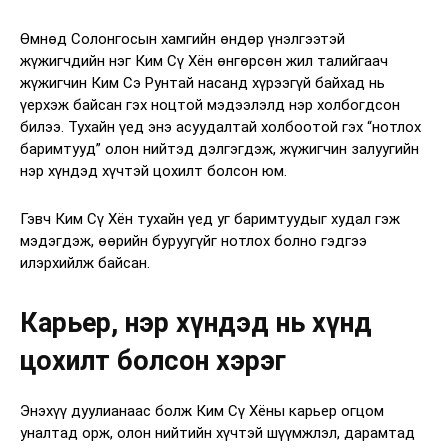
Өмнөд Солонгосын хамгийн өндөр үнэлгээтэй
жүжигчдийн нэг Ким Сү Хён өнгөрсөн жил талийгаач
жүжигчин Ким Сэ Рунтай насанд хүрээгүй байхад нь
үерхэж байсан гэх ноцтой мэдээлэлд нэр холбогдсон
билээ. Тухайн үед энэ асуудалтай холбоотой гэх “нотлох
баримтууд” олон нийтэд дэлгэгдэж, жүжигчин залуугийн
нэр хүндэд хүчтэй цохилт болсон юм.
Гэвч Ким Сү Хён тухайн үед уг баримтуудыг худал гэж
мэдэгдэж, өөрийн буруугүйг нотлох болно гэдгээ
илэрхийлж байсан.
Карьер, нэр хүндэд нь хүнд
цохилт болсон хэрэг
Энэхүү дуулианаас болж Ким Сү Хёны карьер огцом
уналтад орж, олон нийтийн хүчтэй шүүмжлэл, дарамтад