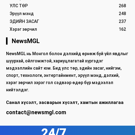
УЛС ТӨР
268
Эрүүл мэнд
248
ЭДИЙН ЗАСАГ
237
Хэрэг зөрчил
162
NewsMGL
NewsMGL нь Монгол болон дэлхийд өрнөж буй үйл явдлыг
шуурхай, ойлгомжтой, хариуцлагатай хүргэдэг
мэдээллийн сайт юм. Бид улс төр, эдийн засаг, нийгэм,
спорт, технологи, энтертайнмент, эрүүл мэнд, дэлхий,
хэрэг зөрчил зэрэг гол сэдвээр өдөр бүр мэдээлэл
нийтэлдэг.
Санал хүсэлт, засварын хүсэлт, хамтын ажиллагаа
contact@newsmgl.com
24/7