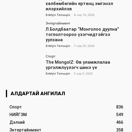
хөлбөмбөгийн ертөнц эмгэнэл
илэрхийлэв
Enkhjin Temuujin
-
8 сар 10, 2026
Энтертайнмент
Л.Болдбаатар “Монголоо дуулна”
тоглолтоороо үзэгчидтэйгээ
уулзана
Enkhjin Temuujin
-
7 сар 25, 2026
Спорт
The MongolZ: Өв уламжлалаа
үргэлжлүүлэгч шинэ үе
Enkhjin Temuujin
-
5 сар 5, 2025
АЛДАРТАЙ АНГИЛАЛ
Спорт
836
НИЙГЭМ
549
Дэлхий
466
Энтертайнмент
358