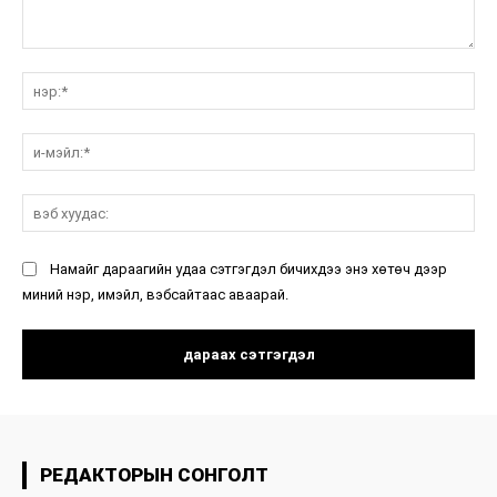
санал:
нэ
и-
мэ
вэ
ху
Намайг дараагийн удаа сэтгэгдэл бичихдээ энэ хөтөч дээр
миний нэр, имэйл, вэбсайтаас аваарай.
РЕДАКТОРЫН СОНГОЛТ