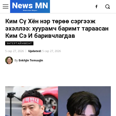
News MN
Монголын Мэдээ
Ким Сү Хён нэр төрөө сэргээж
эхэллээ: хуурамч баримт тараасан
Ким Сэ И баривчлагдав
ЭНТЕРТАЙНМЕНТ
5 сар 27, 2026
Updated:
5 сар 27, 2026
By
Enkhjin Temuujin
Facebook
X
WhatsApp