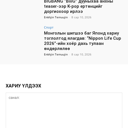
BIGBANG “BiiiG” дууныхаа анхны
teaser-ээр K-pop ертөнцийг
доргиохоор ирлээ
Enkhjin Temuujin
-
8 сар 10, 2026
Спорт
Монголын шигшээ баг Японд хариу
тоглолтод ялагдав: “Nippon Life Cup
2026”-ийн хоёр дахь тулаан
өндөрлөлөө
Enkhjin Temuujin
-
8 сар 10, 2026
ХАРИУ ҮЛДЭЭХ