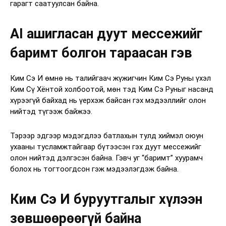
гарагт саатуулсан байна.
AI ашигласан дуут мессежийг
баримт болгон тараасан гэв
Ким Сэ И өмнө нь талийгаач жүжигчин Ким Сэ Руны үхэл
Ким Сү Хёнтой холбоотой, мөн тэд Ким Сэ Руныг насанд
хүрээгүй байхад нь үерхэж байсан гэх мэдээллийг олон
нийтэд түгээж байжээ.
Тэрээр эдгээр мэдэгдлээ батлахын тулд хиймэл оюун
ухааны тусламжтайгаар бүтээсэн гэх дуут мессежийг
олон нийтэд дэлгэсэн байна. Гэвч уг “баримт” хуурамч
болох нь тогтоогдсон гэж мэдээлэгдэж байна.
Ким Сэ И буруутгалыг хүлээн
зөвшөөрөөгүй байна