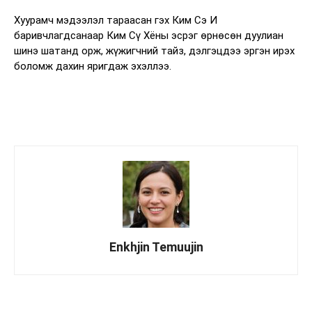
Хуурамч мэдээлэл тараасан гэх Ким Сэ И
баривчлагдсанаар Ким Сү Хёны эсрэг өрнөсөн дуулиан
шинэ шатанд орж, жүжигчний тайз, дэлгэцдээ эргэн ирэх
боломж дахин яригдаж эхэллээ.
Enkhjin Temuujin
Facebook
X
WhatsApp