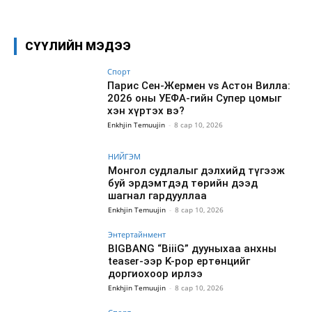
СҮҮЛИЙН МЭДЭЭ
Спорт
Парис Сен-Жермен vs Астон Вилла:
2026 оны УЕФА-гийн Супер цомыг
хэн хүртэх вэ?
Enkhjin Temuujin
-
8 сар 10, 2026
НИЙГЭМ
Монгол судлалыг дэлхийд түгээж
буй эрдэмтдэд төрийн дээд
шагнал гардууллаа
Enkhjin Temuujin
-
8 сар 10, 2026
Энтертайнмент
BIGBANG “BiiiG” дууныхаа анхны
teaser-ээр K-pop ертөнцийг
доргиохоор ирлээ
Enkhjin Temuujin
-
8 сар 10, 2026