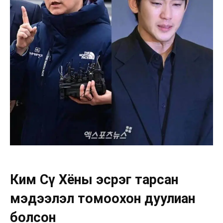
Ким Сү Хёны эсрэг тарсан
мэдээлэл томоохон дуулиан
болсон