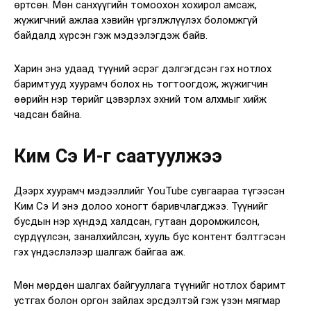
өртсөн. Мөн санхүүгийн томоохон хохирол амсаж,
жүжигчний ажлаа хэвийн үргэлжлүүлэх боломжгүй
байдалд хүрсэн гэж мэдээлэгдэж байв.
Харин энэ удаад түүний эсрэг дэлгэгдсэн гэх нотлох
баримтууд хуурамч болох нь тогтоогдож, жүжигчин
өөрийн нэр төрийг цэвэрлэх эхний том алхмыг хийж
чадсан байна.
Ким Сэ И-г саатуулжээ
Дээрх хуурамч мэдээллийг YouTube сувгаараа түгээсэн
Ким Сэ И энэ долоо хоногт баривчлагджээ. Түүнийг
бусдын нэр хүндэд халдсан, гутаан доромжилсон,
сүрдүүлсэн, заналхийлсэн, хууль бус контент бэлтгэсэн
гэх үндэслэлээр шалгаж байгаа аж.
Мөн мөрдөн шалгах байгууллага түүнийг нотлох баримт
устгах болон оргон зайлах эрсдэлтэй гэж үзэн мягмар