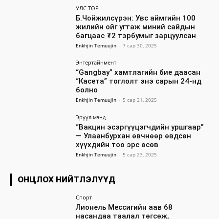
УЛС ТӨР
Б.Чойжилсүрэн: Увс аймгийн 100
жилийн ойг угтаж миний сайдын
багцаас ₮2 тэрбумыг зарцуулсан
Enkhjin Temuujin
-
7 сар 30, 2025
Энтертайнмент
“Gangbay” хамтлагийн бие даасан
“Касета” тоглолт энэ сарын 24-нд
болно
Enkhjin Temuujin
-
5 сар 21, 2025
Эрүүл мэнд
“Вакцин эсэргүүцэгчдийн уршгаар”
— Улаанбурхан өвчнөөр өвдсөн
хүүхдийн тоо эрс өсөв
Enkhjin Temuujin
-
5 сар 23, 2025
ОНЦЛОХ НИЙТЛЭЛҮҮД
Спорт
Лионель Мессигийн аав 68
насандаа таалал төгсөж,