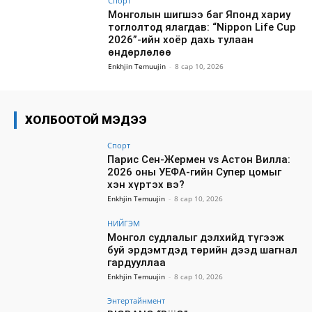
Спорт
Монголын шигшээ баг Японд хариу
тоглолтод ялагдав: “Nippon Life Cup
2026”-ийн хоёр дахь тулаан
өндөрлөлөө
Enkhjin Temuujin
-
8 сар 10, 2026
ХОЛБООТОЙ МЭДЭЭ
Спорт
Парис Сен-Жермен vs Астон Вилла:
2026 оны УЕФА-гийн Супер цомыг
хэн хүртэх вэ?
Enkhjin Temuujin
-
8 сар 10, 2026
НИЙГЭМ
Монгол судлалыг дэлхийд түгээж
буй эрдэмтдэд төрийн дээд шагнал
гардууллаа
Enkhjin Temuujin
-
8 сар 10, 2026
Энтертайнмент