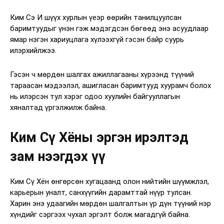
Ким Сэ И шүүх хурлын үеэр өөрийн танилцуулсан
баримтуудыг үнэн гэж мэдэгдсэн бөгөөд энэ асуудлаар
ямар нэгэн хариуцлага хүлээхгүй гэсэн байр суурь
илэрхийлжээ.
Гэсэн ч мөрдөн шалгах ажиллагааны хүрээнд түүний
тараасан мэдээлэл, ашигласан баримтууд хуурамч болох
нь илэрсэн тул хэрэг одоо хуулийн байгууллагын
хяналтад үргэлжилж байна.
Ким Сү Хёны эргэн ирэлтэд
зам нээгдэх үү
Ким Сү Хён өнгөрсөн хугацаанд олон нийтийн шүүмжлэл,
карьерын уналт, санхүүгийн дарамттай нүүр тулсан.
Харин энэ удаагийн мөрдөн шалгалтын үр дүн түүний нэр
хүндийг сэргээх чухал эргэлт болж магадгүй байна.