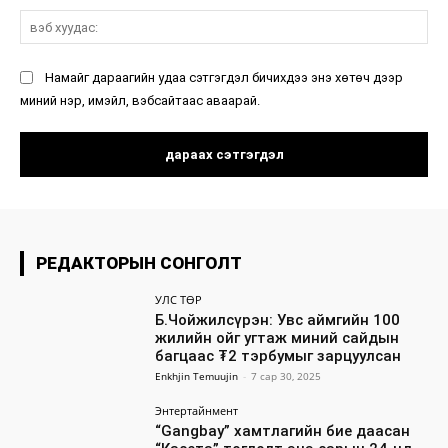
вэ
ху
Намайг дараагийн удаа сэтгэгдэл бичихдээ энэ хөтөч дээр
миний нэр, имэйл, вэбсайтаас аваарай.
РЕДАКТОРЫН СОНГОЛТ
УЛС ТӨР
Б.Чойжилсүрэн: Увс аймгийн 100
жилийн ойг угтаж миний сайдын
багцаас ₮2 тэрбумыг зарцуулсан
Enkhjin Temuujin
-
7 сар 30, 2025
Энтертайнмент
“Gangbay” хамтлагийн бие даасан