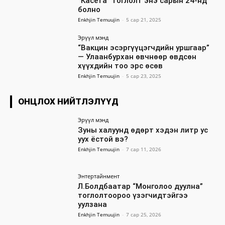
“Касета” тоглолт энэ сарын 24-нд
болно
Enkhjin Temuujin
-
5 сар 21, 2025
Эрүүл мэнд
“Вакцин эсэргүүцэгчдийн уршгаар”
— Улаанбурхан өвчнөөр өвдсөн
хүүхдийн тоо эрс өсөв
Enkhjin Temuujin
-
5 сар 23, 2025
ОНЦЛОХ НИЙТЛЭЛҮҮД
Эрүүл мэнд
Зуны халуунд өдөрт хэдэн литр ус
уух ёстой вэ?
Enkhjin Temuujin
-
7 сар 11, 2026
Энтертайнмент
Л.Болдбаатар “Монголоо дуулна”
тоглолтоороо үзэгчидтэйгээ
уулзана
Enkhjin Temuujin
-
7 сар 25, 2026