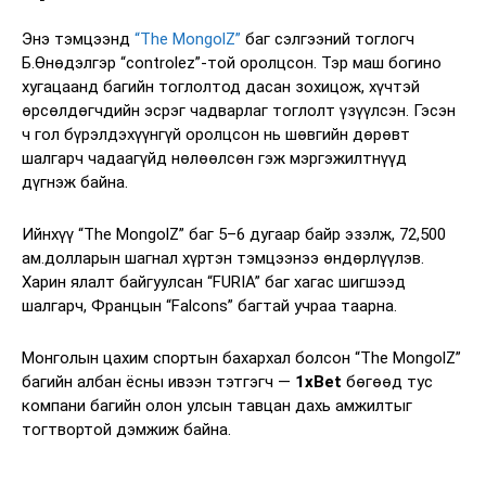
Энэ тэмцээнд
“The MongolZ”
баг сэлгээний тоглогч
Б.Өнөдэлгэр “controlez”-той оролцсон. Тэр маш богино
хугацаанд багийн тоглолтод дасан зохицож, хүчтэй
өрсөлдөгчдийн эсрэг чадварлаг тоглолт үзүүлсэн. Гэсэн
ч гол бүрэлдэхүүнгүй оролцсон нь шөвгийн дөрөвт
шалгарч чадаагүйд нөлөөлсөн гэж мэргэжилтнүүд
дүгнэж байна.
Ийнхүү “The MongolZ” баг 5–6 дугаар байр эзэлж, 72,500
ам.долларын шагнал хүртэн тэмцээнээ өндөрлүүлэв.
Харин ялалт байгуулсан “FURIA” баг хагас шигшээд
шалгарч, Францын “Falcons” багтай учраа таарна.
Монголын цахим спортын бахархал болсон “The MongolZ”
багийн албан ёсны ивээн тэтгэгч —
1xBet
бөгөөд тус
компани багийн олон улсын тавцан дахь амжилтыг
тогтвортой дэмжиж байна.