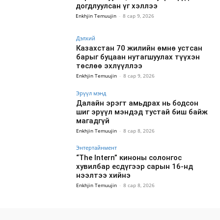
догдлуулсан үг хэллээ
Enkhjin Temuujin
-
8 сар 9, 2026
Дэлхий
Казахстан 70 жилийн өмнө устсан
барыг буцаан нутагшуулах түүхэн
төслөө эхлүүллээ
Enkhjin Temuujin
-
8 сар 9, 2026
Эрүүл мэнд
Далайн эрэгт амьдрах нь бодсон
шиг эрүүл мэндэд тустай биш байж
магадгүй
Enkhjin Temuujin
-
8 сар 8, 2026
Энтертайнмент
“The Intern” киноны солонгос
хувилбар есдүгээр сарын 16-нд
нээлтээ хийнэ
Enkhjin Temuujin
-
8 сар 8, 2026