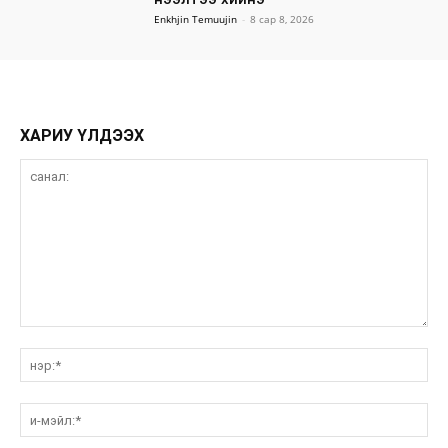
Enkhjin Temuujin
-
8 сар 8, 2026
ХАРИУ ҮЛДЭЭХ
санал:
нэ
и-
мэ