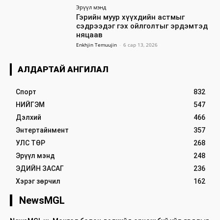
Эрүүл мэнд
Гэрийн муур хүүхдийн астмыг
сэдрээдэг гэх ойлголтыг эрдэмтэд
няцаав
Enkhjin Temuujin
-
6 сар 13, 2026
АЛДАРТАЙ АНГИЛАЛ
Спорт
832
НИЙГЭМ
547
Дэлхий
466
Энтертайнмент
357
УЛС ТӨР
268
Эрүүл мэнд
248
ЭДИЙН ЗАСАГ
236
Хэрэг зөрчил
162
NewsMGL