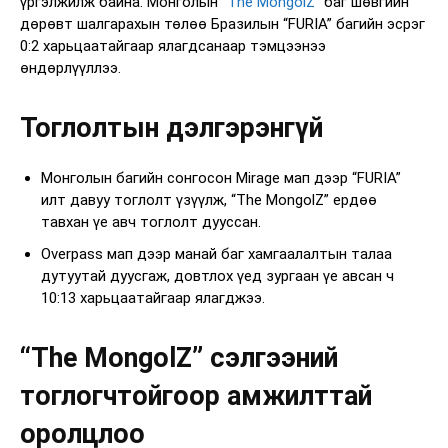
үргэлжилж байна. Монголын
“The MongolZ”
баг шөвгийн
дөрөвт шалгарахын төлөө Бразилын “FURIA” багийн эсрэг
0:2 харьцаатайгаар ялагдсанаар тэмцээнээ
өндөрлүүллээ.
Тоглолтын дэлгэрэнгүй
Монголын багийн сонгосон Mirage мап дээр “FURIA”
илт давуу тоглолт үзүүлж, “The MongolZ” ердөө
тавхан үе авч тоглолт дууссан.
Overpass мап дээр манай баг хамгаалалтын талаа
дутуутай дуусгаж, довтлох үед зургаан үе авсан ч
10:13 харьцаатайгаар ялагджээ.
“The MongolZ” сэлгээний
тоглогчтойгоор амжилттай
оролцлоо