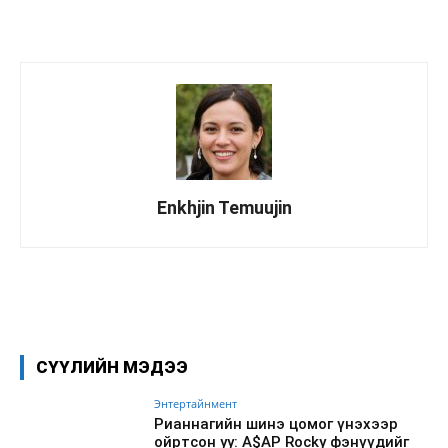
Enkhjin Temuujin
Facebook
X
WhatsApp
СҮҮЛИЙН МЭДЭЭ
Энтертайнмент
Рианнагийн шинэ цомог үнэхээр
ойртсон уу: A$AP Rocky фэнүүдийг