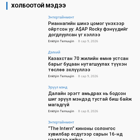
ХОЛБООТОЙ МЭДЭЭ
Энтертайнмент
Рианнагийн шинэ цомог үнэхээр
ойртсон уу: A$AP Rocky фэнүүдийг
догдлуулсан үг хэллээ
Enkhjin Temuujin
-
8 сар 9, 2026
Дэлхий
Казахстан 70 жилийн өмнө устсан
барыг буцаан нутагшуулах түүхэн
төслөө эхлүүллээ
Enkhjin Temuujin
-
8 сар 9, 2026
Эрүүл мэнд
Далайн эрэгт амьдрах нь бодсон
шиг эрүүл мэндэд тустай биш байж
магадгүй
Enkhjin Temuujin
-
8 сар 8, 2026
Энтертайнмент
“The Intern” киноны солонгос
хувилбар есдүгээр сарын 16-нд
нээлтээ хийнэ