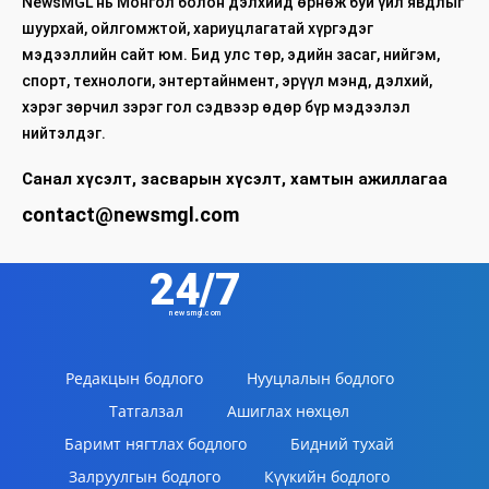
NewsMGL нь Монгол болон дэлхийд өрнөж буй үйл явдлыг
шуурхай, ойлгомжтой, хариуцлагатай хүргэдэг
мэдээллийн сайт юм. Бид улс төр, эдийн засаг, нийгэм,
спорт, технологи, энтертайнмент, эрүүл мэнд, дэлхий,
хэрэг зөрчил зэрэг гол сэдвээр өдөр бүр мэдээлэл
нийтэлдэг.
Санал хүсэлт, засварын хүсэлт, хамтын ажиллагаа
contact@newsmgl.com
24/7
newsmgl.com
Редакцын бодлого
Нууцлалын бодлого
Татгалзал
Ашиглах нөхцөл
Баримт нягтлах бодлого
Бидний тухай
Залруулгын бодлого
Күүкийн бодлого