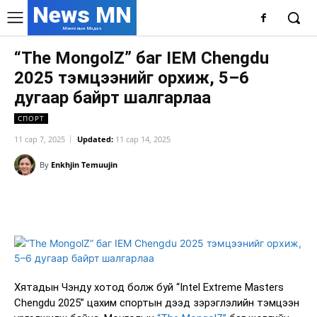
News MN
Монголын Мэдээ
“The MongolZ” баг IEM Chengdu
2025 тэмцээнийг орхиж, 5–6
дугаар байрт шалгарлаа
СПОРТ
11 сар 7, 2025
Updated:
11 сар 14, 2025
By
Enkhjin Temuujin
Facebook
X
WhatsApp
Хятадын Чэнду хотод болж буй “Intel Extreme Masters
Chengdu 2025” цахим спортын дээд зэрэглэлийн тэмцээн