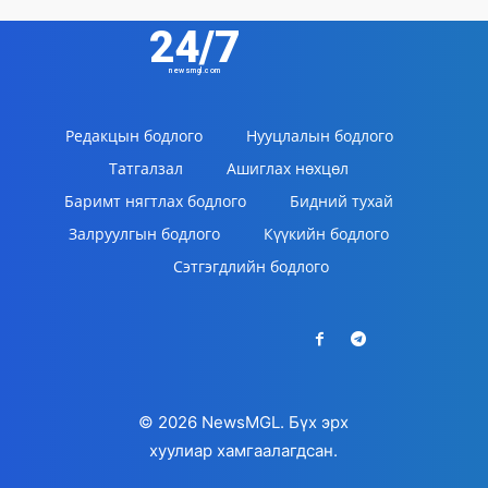
24/7
newsmgl.com
Редакцын бодлого
Нууцлалын бодлого
Татгалзал
Ашиглах нөхцөл
Баримт нягтлах бодлого
Бидний тухай
Залруулгын бодлого
Күүкийн бодлого
Сэтгэгдлийн бодлого
© 2026 NewsMGL. Бүх эрх
хуулиар хамгаалагдсан.