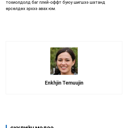
тохиолдолд баг плей-оффт буюу шигшээ шатанд
өрсөлдөх эрхээ авах юм.
Enkhjin Temuujin
Facebook
X
WhatsApp