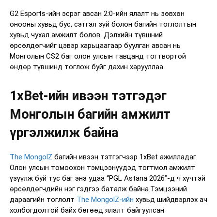
G2 Esports-ийн эсрэг авсан 2:0-ийн ялалт нь зөвхөн
онооны хувьд бус, сэтгэл зүй болон багийн тоглолтын
хувьд чухал амжилт болов. Дэлхийн түвшний
өрсөлдөгчийг цэвэр харьцаагаар буулган авсан нь
Монголын CS2 баг олон улсын тавцанд тогтвортой
өндөр түвшинд тоглож буйг дахин харууллаа.
1xBet-ийн ивээн тэтгэдэг
Монголын багийн амжилт
үргэлжилж байна
The MongolZ
багийн ивээн тэтгэгчээр 1xBet ажилладаг.
Олон улсын томоохон тэмцээнүүдэд тогтмол амжилт
үзүүлж буй тус баг энэ удаа “PGL Astana 2026”-д ч хүчтэй
өрсөлдөгчдийн нэг гэдгээ баталж байна.Тэмцээний
дараагийн тоглолт
The MongolZ-ийн
хувьд шийдвэрлэх ач
холбогдолтой байх бөгөөд ялалт байгуулсан