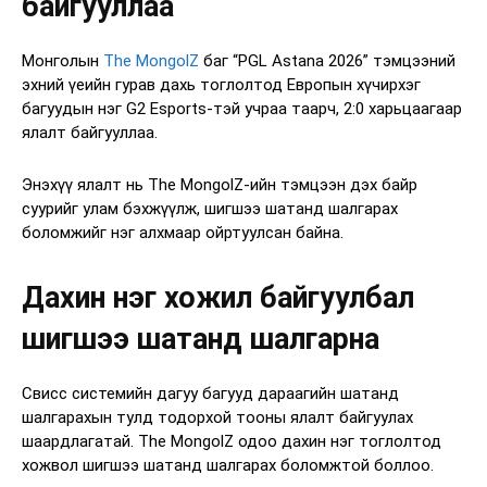
байгууллаа
Монголын
The MongolZ
баг “PGL Astana 2026” тэмцээний
эхний үеийн гурав дахь тоглолтод Европын хүчирхэг
багуудын нэг G2 Esports-тэй учраа таарч, 2:0 харьцаагаар
ялалт байгууллаа.
Энэхүү ялалт нь The MongolZ-ийн тэмцээн дэх байр
суурийг улам бэхжүүлж, шигшээ шатанд шалгарах
боломжийг нэг алхмаар ойртуулсан байна.
Дахин нэг хожил байгуулбал
шигшээ шатанд шалгарна
Свисс системийн дагуу багууд дараагийн шатанд
шалгарахын тулд тодорхой тооны ялалт байгуулах
шаардлагатай. The MongolZ одоо дахин нэг тоглолтод
хожвол шигшээ шатанд шалгарах боломжтой боллоо.