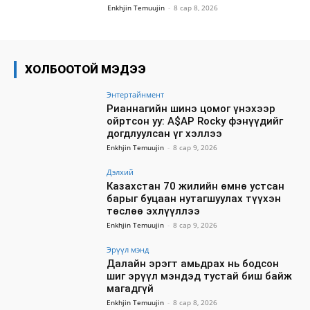
Enkhjin Temuujin
-
8 сар 8, 2026
ХОЛБООТОЙ МЭДЭЭ
Энтертайнмент
Рианнагийн шинэ цомог үнэхээр
ойртсон уу: A$AP Rocky фэнүүдийг
догдлуулсан үг хэллээ
Enkhjin Temuujin
-
8 сар 9, 2026
Дэлхий
Казахстан 70 жилийн өмнө устсан
барыг буцаан нутагшуулах түүхэн
төслөө эхлүүллээ
Enkhjin Temuujin
-
8 сар 9, 2026
Эрүүл мэнд
Далайн эрэгт амьдрах нь бодсон
шиг эрүүл мэндэд тустай биш байж
магадгүй
Enkhjin Temuujin
-
8 сар 8, 2026