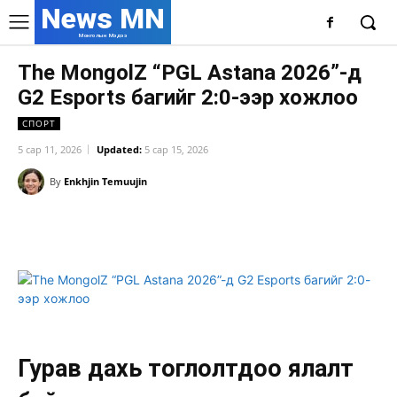
News MN
Монголын Мэдээ
The MongolZ “PGL Astana 2026”-д
G2 Esports багийг 2:0-ээр хожлоо
СПОРТ
5 сар 11, 2026
Updated:
5 сар 15, 2026
By
Enkhjin Temuujin
Facebook
X
WhatsApp
Гурав дахь тоглолтдоо ялалт