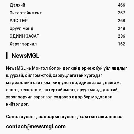
Дэлхий
466
Энтертайнмент
357
УЛС ТӨР
268
Эрүүл мэнд
248
ЭДИЙН ЗАСАГ
236
Хэрэг зөрчил
162
NewsMGL
NewsMGL нь Монгол болон дэлхийд өрнөж буй үйл явдлыг
шуурхай, ойлгомжтой, хариуцлагатай хүргэдэг
мэдээллийн сайт юм. Бид улс төр, эдийн засаг, нийгэм,
спорт, технологи, энтертайнмент, эрүүл мэнд, дэлхий,
хэрэг зөрчил зэрэг гол сэдвээр өдөр бүр мэдээлэл
нийтэлдэг.
Санал хүсэлт, засварын хүсэлт, хамтын ажиллагаа
contact@newsmgl.com