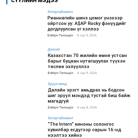
СҮҮЛИЙН МЭДЭЭ
Энтертайнмент
Рианнагийн шинэ цомог үнэхээр
ойртсон уу: A$AP Rocky фэнүүдийг
догдлуулсан үг хэллээ
Enkhjin Temuujin
-
8 сар 9, 2026
Дэлхий
Казахстан 70 жилийн өмнө устсан
барыг буцаан нутагшуулах түүхэн
төслөө эхлүүллээ
Enkhjin Temuujin
-
8 сар 9, 2026
Эрүүл мэнд
Далайн эрэгт амьдрах нь бодсон
шиг эрүүл мэндэд тустай биш байж
магадгүй
Enkhjin Temuujin
-
8 сар 8, 2026
Энтертайнмент
“The Intern” киноны солонгос
хувилбар есдүгээр сарын 16-нд
нээлтээ хийнэ