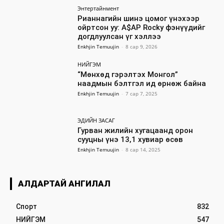
Энтертайнмент
Рианнагийн шинэ цомог үнэхээр
ойртсон уу: A$AP Rocky фэнүүдийг
догдлуулсан үг хэллээ
Enkhjin Temuujin
-
8 сар 9, 2026
НИЙГЭМ
“Мөнхөд гэрэлтэх Монгол”
наадмын бэлтгэл ид өрнөж байна
Enkhjin Temuujin
-
7 сар 7, 2025
ЭДИЙН ЗАСАГ
Гурван жилийн хугацаанд орон
сууцны үнэ 13,1 хувиар өсөв
Enkhjin Temuujin
-
8 сар 14, 2025
АЛДАРТАЙ АНГИЛАЛ
Спорт
832
НИЙГЭМ
547