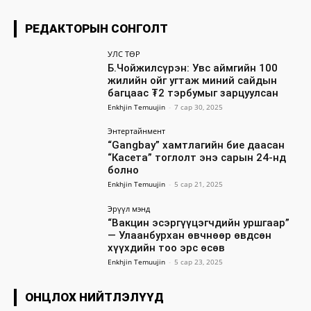
РЕДАКТОРЫН СОНГОЛТ
УЛС ТӨР
Б.Чойжилсүрэн: Увс аймгийн 100
жилийн ойг угтаж миний сайдын
багцаас ₮2 тэрбумыг зарцуулсан
Enkhjin Temuujin
-
7 сар 30, 2025
Энтертайнмент
“Gangbay” хамтлагийн бие даасан
“Касета” тоглолт энэ сарын 24-нд
болно
Enkhjin Temuujin
-
5 сар 21, 2025
Эрүүл мэнд
“Вакцин эсэргүүцэгчдийн уршгаар”
— Улаанбурхан өвчнөөр өвдсөн
хүүхдийн тоо эрс өсөв
Enkhjin Temuujin
-
5 сар 23, 2025
ОНЦЛОХ НИЙТЛЭЛҮҮД