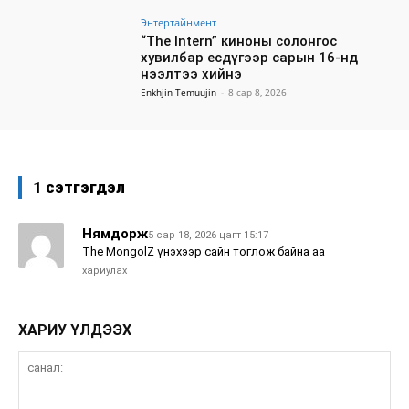
Энтертайнмент
“The Intern” киноны солонгос
хувилбар есдүгээр сарын 16-нд
нээлтээ хийнэ
Enkhjin Temuujin
-
8 сар 8, 2026
1 сэтгэгдэл
Нямдорж
5 сар 18, 2026 цагт 15:17
The MongolZ үнэхээр сайн тоглож байна аа
хариулах
ХАРИУ ҮЛДЭЭХ