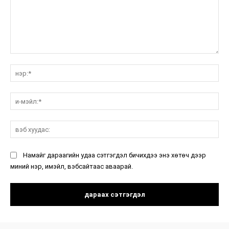
санал:
нэ
и-
мэ
вэ
ху
Намайг дараагийн удаа сэтгэгдэл бичихдээ энэ хөтөч дээр
миний нэр, имэйл, вэбсайтаас аваарай.