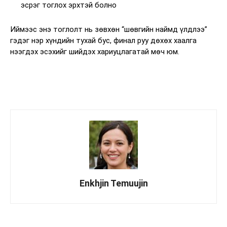
эсрэг тоглох эрхтэй болно
Иймээс энэ тоглолт нь зөвхөн “шөвгийн наймд үлдлээ”
гэдэг нэр хүндийн тухай бус, финал руу дөхөх хаалга
нээгдэх эсэхийг шийдэх хариуцлагатай мөч юм.
Enkhjin Temuujin