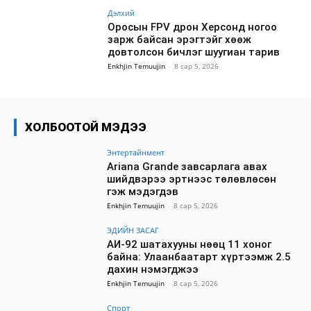
Дэлхий
Оросын FPV дрон Херсонд ногоо
зарж байсан эрэгтэйг хөөж
довтолсон бичлэг шуугиан тарив
Enkhjin Temuujin
-
8 сар 5, 2026
ХОЛБООТОЙ МЭДЭЭ
Энтертайнмент
Ariana Grande завсарлага авах
шийдвэрээ эртнээс төлөвлөсөн
гэж мэдэгдэв
Enkhjin Temuujin
-
8 сар 5, 2026
ЭДИЙН ЗАСАГ
АИ-92 шатахууны нөөц 11 хоног
байна: Улаанбаатарт хүртээмж 2.5
дахин нэмэгджээ
Enkhjin Temuujin
-
8 сар 5, 2026
Спорт