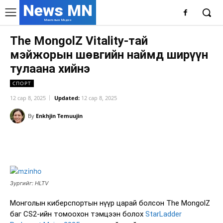
News MN
Монголын Мэдээ
The MongolZ Vitality-тай
мэйжорын шөвгийн наймд ширүүн
тулаана хийнэ
СПОРТ
12 сар 8, 2025
Updated:
12 сар 8, 2025
By
Enkhjin Temuujin
Facebook
X
WhatsApp
Зургийг: HLTV
Монголын киберспортын нүүр царай болсон The MongolZ
баг CS2-ийн томоохон тэмцээн болох
StarLadder