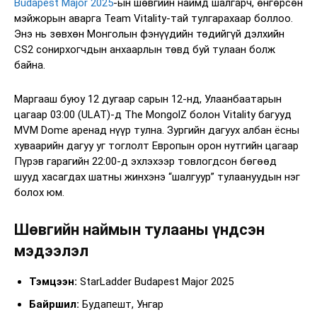
Budapest Major 2025
-ын шөвгийн наймд шалгарч, өнгөрсөн
мэйжорын аварга Team Vitality-тай тулгарахаар боллоо.
Энэ нь зөвхөн Монголын фэнүүдийн төдийгүй дэлхийн
CS2 сонирхогчдын анхаарлын төвд буй тулаан болж
байна.
Маргааш буюу 12 дугаар сарын 12-нд, Улаанбаатарын
цагаар 03:00 (ULAT)-д The MongolZ болон Vitality багууд
MVM Dome аренад нүүр тулна. Зургийн дагуух албан ёсны
хуваарийн дагуу уг тоглолт Европын орон нутгийн цагаар
Пүрэв гарагийн 22:00-д эхлэхээр товлогдсон бөгөөд
шууд хасагдах шатны жинхэнэ “шалгуур” тулаануудын нэг
болох юм.
Шөвгийн наймын тулааны үндсэн
мэдээлэл
Тэмцээн:
StarLadder Budapest Major 2025
Байршил:
Будапешт, Унгар