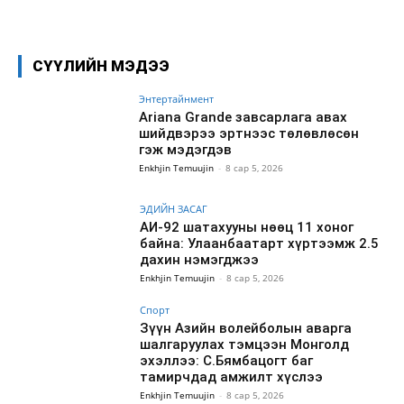
Facebook
X
WhatsApp
СҮҮЛИЙН МЭДЭЭ
Энтертайнмент
Ariana Grande завсарлага авах
шийдвэрээ эртнээс төлөвлөсөн
гэж мэдэгдэв
Enkhjin Temuujin
-
8 сар 5, 2026
ЭДИЙН ЗАСАГ
АИ-92 шатахууны нөөц 11 хоног
байна: Улаанбаатарт хүртээмж 2.5
дахин нэмэгджээ
Enkhjin Temuujin
-
8 сар 5, 2026
Спорт
Зүүн Азийн волейболын аварга
шалгаруулах тэмцээн Монголд
эхэллээ: С.Бямбацогт баг
тамирчдад амжилт хүслээ
Enkhjin Temuujin
-
8 сар 5, 2026