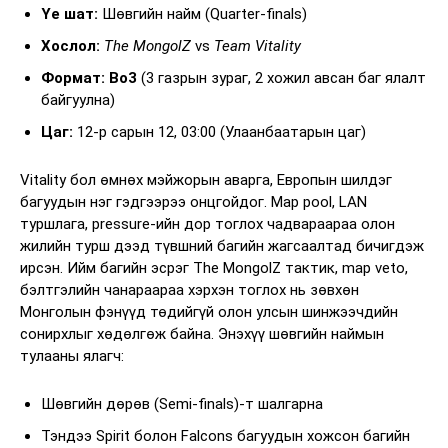
Үе шат:
Шөвгийн найм (Quarter-finals)
Хослол:
The MongolZ
vs
Team Vitality
Формат:
Bo3
(3 газрын зураг, 2 хожил авсан баг ялалт
байгуулна)
Цаг:
12-р сарын 12, 03:00 (Улаанбаатарын цаг)
Vitality бол өмнөх мэйжорын аварга, Европын шилдэг
багуудын нэг гэдгээрээ онцгойдог. Map pool, LAN
туршлага, pressure-ийн дор тоглох чадвараараа олон
жилийн турш дээд түвшний багийн жагсаалтад бичигдэж
ирсэн. Ийм багийн эсрэг The MongolZ тактик, map veto,
бэлтгэлийн чанараараа хэрхэн тоглох нь зөвхөн
Монголын фэнүүд төдийгүй олон улсын шинжээчдийн
сонирхлыг хөдөлгөж байна. Энэхүү шөвгийн наймын
тулааны ялагч:
Шөвгийн дөрөв (Semi-finals)-т шалгарна
Тэндээ Spirit болон Falcons багуудын хожсон багийн