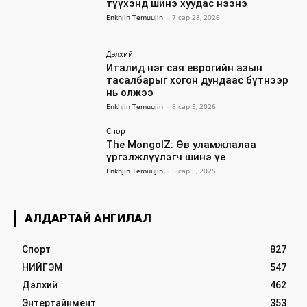
түүхэнд шинэ хуудас нээнэ
Enkhjin Temuujin
-
7 сар 28, 2026
Дэлхий
Италид нэг сая еврогийн азын
тасалбарыг хогон дундаас бүтнээр
нь олжээ
Enkhjin Temuujin
-
8 сар 5, 2026
Спорт
The MongolZ: Өв уламжлалаа
үргэлжлүүлэгч шинэ үе
Enkhjin Temuujin
-
5 сар 5, 2025
АЛДАРТАЙ АНГИЛАЛ
Спорт
827
НИЙГЭМ
547
Дэлхий
462
Энтертайнмент
353