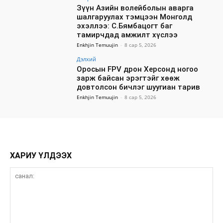
Зүүн Азийн волейболын аварга
шалгаруулах тэмцээн Монголд
эхэллээ: С.Бямбацогт баг
тамирчдад амжилт хүслээ
Enkhjin Temuujin
-
8 сар 5, 2026
Дэлхий
Оросын FPV дрон Херсонд ногоо
зарж байсан эрэгтэйг хөөж
довтолсон бичлэг шуугиан тарив
Enkhjin Temuujin
-
8 сар 5, 2026
ХАРИУ ҮЛДЭЭХ