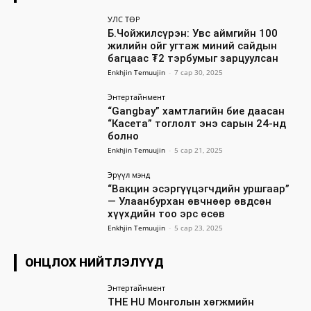
УЛС ТӨР
Б.Чойжилсүрэн: Увс аймгийн 100
жилийн ойг угтаж миний сайдын
багцаас ₮2 тэрбумыг зарцуулсан
Enkhjin Temuujin
-
7 сар 30, 2025
Энтертайнмент
“Gangbay” хамтлагийн бие даасан
“Касета” тоглолт энэ сарын 24-нд
болно
Enkhjin Temuujin
-
5 сар 21, 2025
Эрүүл мэнд
“Вакцин эсэргүүцэгчдийн уршгаар”
— Улаанбурхан өвчнөөр өвдсөн
хүүхдийн тоо эрс өсөв
Enkhjin Temuujin
-
5 сар 23, 2025
ОНЦЛОХ НИЙТЛЭЛҮҮД
Энтертайнмент
THE HU Монголын хөгжмийн