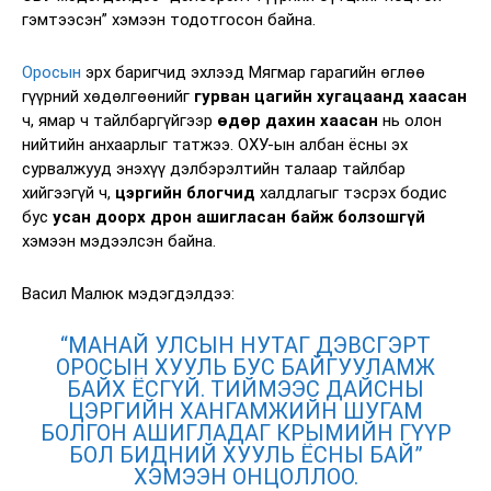
гэмтээсэн” хэмээн тодотгосон байна.
Оросын
эрх баригчид эхлээд Мягмар гарагийн өглөө
гүүрний хөдөлгөөнийг
гурван цагийн хугацаанд хаасан
ч, ямар ч тайлбаргүйгээр
өдөр дахин хаасан
нь олон
нийтийн анхаарлыг татжээ. ОХУ-ын албан ёсны эх
сурвалжууд энэхүү дэлбэрэлтийн талаар тайлбар
хийгээгүй ч,
цэргийн блогчид
халдлагыг тэсрэх бодис
бус
усан доорх дрон ашигласан байж болзошгүй
хэмээн мэдээлсэн байна.
Васил Малюк мэдэгдэлдээ:
“МАНАЙ УЛСЫН НУТАГ ДЭВСГЭРТ
ОРОСЫН ХУУЛЬ БУС БАЙГУУЛАМЖ
БАЙХ ЁСГҮЙ. ТИЙМЭЭС ДАЙСНЫ
ЦЭРГИЙН ХАНГАМЖИЙН ШУГАМ
БОЛГОН АШИГЛАДАГ КРЫМИЙН ГҮҮР
БОЛ БИДНИЙ ХУУЛЬ ЁСНЫ БАЙ”
ХЭМЭЭН ОНЦОЛЛОО.