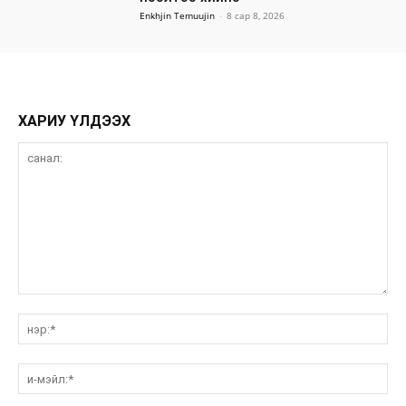
Enkhjin Temuujin
-
8 сар 8, 2026
ХАРИУ ҮЛДЭЭХ
санал:
нэ
и-
мэ