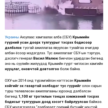
Украины
Аюулаас хамгаалах алба (СБУ)
Крымийн
гүүрний усан доорх тулгуурыг тэсрэх бодисоор
дэлбэлэх
тусгай ажиллагаа явуулсан тухайгаа өчигдөр
албан ёсоор мэдэгдлээ. Тус ажиллагааг СБУ-ын тэргүүн,
дэслэгч генерал
Васил Малюк
биечлэн удирдсан бөгөөд
энэ нь сүүлийн жилүүдэд Крымийн гүүрт чиглэсэн хамгийн
нууцлаг, оновчтой довтолгоо
болж байна.
ОХУ-ын 2014 онд түрэмгийлэн нэгтгэсэн
Крымийн
хойгийг эх газартай холбодог тус гүүрийг
олон сарын
турш төлөвлөсөн ажиллагааны хүрээнд дэлбэлсэн
бөгөөд
1,100 кг тротилын тэнцэх хэмжээний тэсрэх
бодисыг тулгуурын доод хэсэгт байрлуулсан
байжээ.
СБУ мэдэгдэлдээ “дэлбэрэлт гүүрний бүтцийг ноцтой