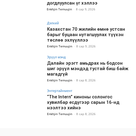
догдлуулсан үг хэллээ
Enkhjin Temuujin
-
8 сар 9, 2026
Дэлхий
Казахстан 70 жилийн өмнө устсан
барыг буцаан нутагшуулах түүхэн
төслөө эхлүүллээ
Enkhjin Temuujin
-
8 сар 9, 2026
Эрүүл мэнд
Далайн эрэгт амьдрах нь бодсон
шиг эрүүл мэндэд тустай биш байж
магадгүй
Enkhjin Temuujin
-
8 сар 8, 2026
Энтертайнмент
“The Intern” киноны солонгос
хувилбар есдүгээр сарын 16-нд
нээлтээ хийнэ
Enkhjin Temuujin
-
8 сар 8, 2026