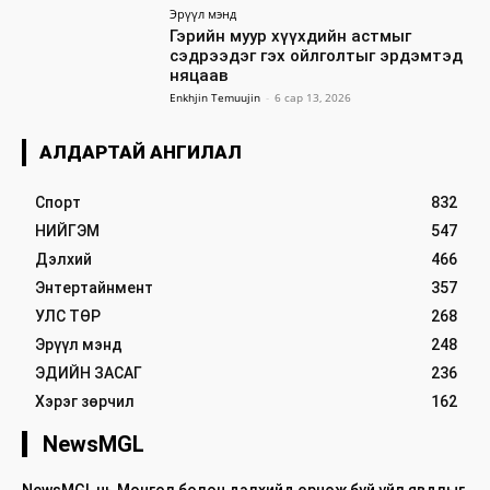
Эрүүл мэнд
Гэрийн муур хүүхдийн астмыг
сэдрээдэг гэх ойлголтыг эрдэмтэд
няцаав
Enkhjin Temuujin
-
6 сар 13, 2026
АЛДАРТАЙ АНГИЛАЛ
Спорт
832
НИЙГЭМ
547
Дэлхий
466
Энтертайнмент
357
УЛС ТӨР
268
Эрүүл мэнд
248
ЭДИЙН ЗАСАГ
236
Хэрэг зөрчил
162
NewsMGL