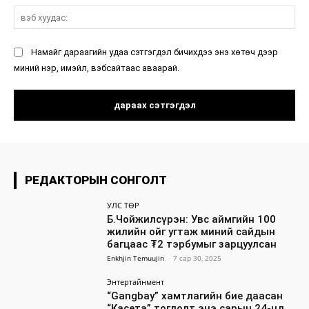
вэ
ху
Намайг дараагийн удаа сэтгэгдэл бичихдээ энэ хөтөч дээр
миний нэр, имэйл, вэбсайтаас аваарай.
РЕДАКТОРЫН СОНГОЛТ
УЛС ТӨР
Б.Чойжилсүрэн: Увс аймгийн 100
жилийн ойг угтаж миний сайдын
багцаас ₮2 тэрбумыг зарцуулсан
Enkhjin Temuujin
-
7 сар 30, 2025
Энтертайнмент
“Gangbay” хамтлагийн бие даасан
“Касета” тоглолт энэ сарын 24-нд