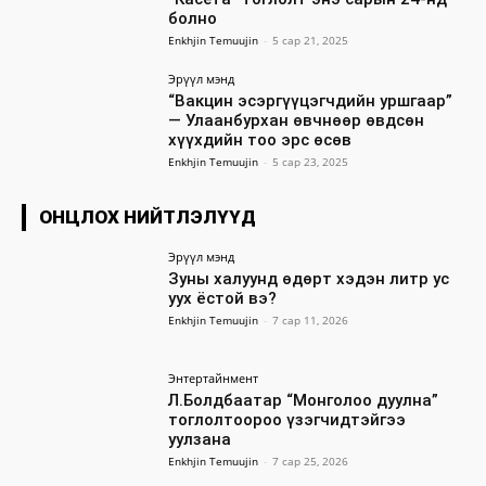
болно
Enkhjin Temuujin
-
5 сар 21, 2025
Эрүүл мэнд
“Вакцин эсэргүүцэгчдийн уршгаар”
— Улаанбурхан өвчнөөр өвдсөн
хүүхдийн тоо эрс өсөв
Enkhjin Temuujin
-
5 сар 23, 2025
ОНЦЛОХ НИЙТЛЭЛҮҮД
Эрүүл мэнд
Зуны халуунд өдөрт хэдэн литр ус
уух ёстой вэ?
Enkhjin Temuujin
-
7 сар 11, 2026
Энтертайнмент
Л.Болдбаатар “Монголоо дуулна”
тоглолтоороо үзэгчидтэйгээ
уулзана
Enkhjin Temuujin
-
7 сар 25, 2026