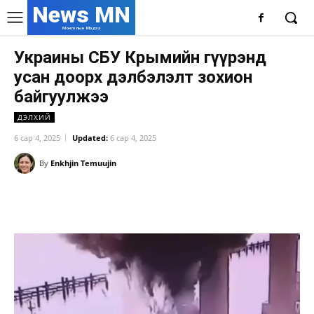
News MN
Монголын Мэдээ
Украины СБУ Крымийн гүүрэнд
усан доорх дэлбэлэлт зохион
байгуулжээ
ДЭЛХИЙ
6 сар 4, 2025
Updated:
6 сар 4, 2025
By
Enkhjin Temuujin
Facebook
X
WhatsApp