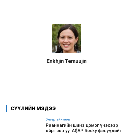
Enkhjin Temuujin
Facebook
X
WhatsApp
СҮҮЛИЙН МЭДЭЭ
Энтертайнмент
Рианнагийн шинэ цомог үнэхээр
ойртсон уу: A$AP Rocky фэнүүдийг