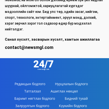
NewsMGL нь Монгол болон дэлхийд өрнөж буй үйл явдлыг
шуурхай, ойлгомжтой, хариуцлагатай хүргэдэг
мэдээллийн сайт юм. Бид улс төр, эдийн засаг, нийгэм,
спорт, технологи, энтертайнмент, эрүүл мэнд, дэлхий,
хэрэг зөрчил зэрэг гол сэдвээр өдөр бүр мэдээлэл
нийтэлдэг.
Санал хүсэлт, засварын хүсэлт, хамтын ажиллагаа
contact@newsmgl.com
24/7
newsmgl.com
Редакцын бодлого
Нууцлалын бодлого
Татгалзал
Ашиглах нөхцөл
Баримт нягтлах бодлого
Бидний тухай
Залруулгын бодлого
Күүкийн бодлого