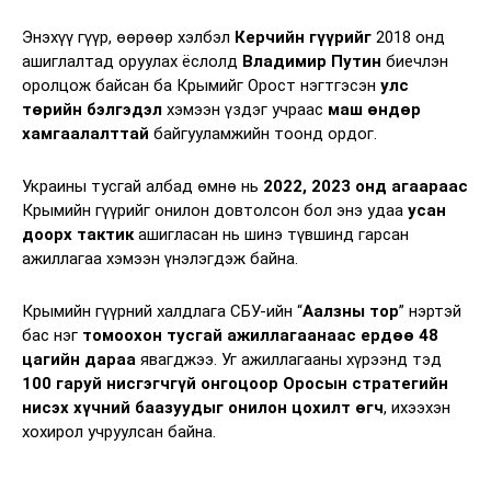
Энэхүү гүүр, өөрөөр хэлбэл
Керчийн гүүрийг
2018 онд
ашиглалтад оруулах ёслолд
Владимир Путин
биечлэн
оролцож байсан ба Крымийг Орост нэгтгэсэн
улс
төрийн бэлгэдэл
хэмээн үздэг учраас
маш өндөр
хамгаалалттай
байгууламжийн тоонд ордог.
Украины тусгай албад өмнө нь
2022, 2023 онд агаараас
Крымийн гүүрийг онилон довтолсон бол энэ удаа
усан
доорх тактик
ашигласан нь шинэ түвшинд гарсан
ажиллагаа хэмээн үнэлэгдэж байна.
Крымийн гүүрний халдлага СБУ-ийн “
Аалзны тор
” нэртэй
бас нэг
томоохон тусгай ажиллагаанаас ердөө 48
цагийн дараа
явагджээ. Уг ажиллагааны хүрээнд тэд
100 гаруй нисгэгчгүй онгоцоор Оросын стратегийн
нисэх хүчний баазуудыг онилон цохилт өгч
, ихээхэн
хохирол учруулсан байна.