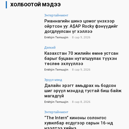
ХОЛБООТОЙ МЭДЭЭ
Энтертайнмент
Рианнагийн шинэ цомог үнэхээр
ойртсон уу: A$AP Rocky фэнүүдийг
догдлуулсан үг хэллээ
Enkhjin Temuujin
-
8 сар 9, 2026
Дэлхий
Казахстан 70 жилийн өмнө устсан
барыг буцаан нутагшуулах түүхэн
төслөө эхлүүллээ
Enkhjin Temuujin
-
8 сар 9, 2026
Эрүүл мэнд
Далайн эрэгт амьдрах нь бодсон
шиг эрүүл мэндэд тустай биш байж
магадгүй
Enkhjin Temuujin
-
8 сар 8, 2026
Энтертайнмент
“The Intern” киноны солонгос
хувилбар есдүгээр сарын 16-нд
нээлтээ хийнэ