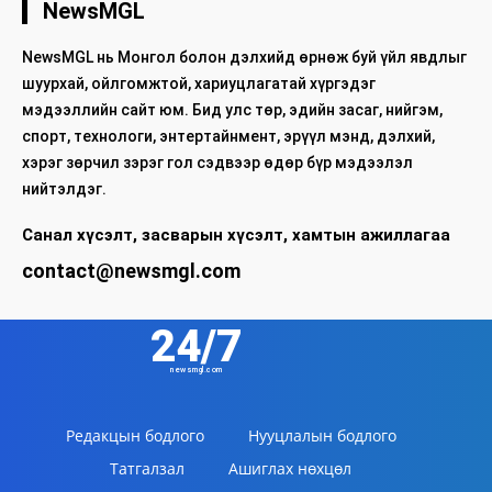
NewsMGL
NewsMGL нь Монгол болон дэлхийд өрнөж буй үйл явдлыг
шуурхай, ойлгомжтой, хариуцлагатай хүргэдэг
мэдээллийн сайт юм. Бид улс төр, эдийн засаг, нийгэм,
спорт, технологи, энтертайнмент, эрүүл мэнд, дэлхий,
хэрэг зөрчил зэрэг гол сэдвээр өдөр бүр мэдээлэл
нийтэлдэг.
Санал хүсэлт, засварын хүсэлт, хамтын ажиллагаа
contact@newsmgl.com
24/7
newsmgl.com
Редакцын бодлого
Нууцлалын бодлого
Татгалзал
Ашиглах нөхцөл