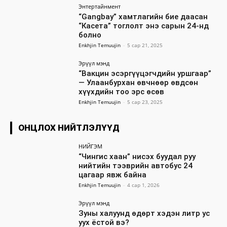
Энтертайнмент
“Gangbay” хамтлагийн бие даасан
“Касета” тоглолт энэ сарын 24-нд
болно
Enkhjin Temuujin
-
5 сар 21, 2025
Эрүүл мэнд
“Вакцин эсэргүүцэгчдийн уршгаар”
— Улаанбурхан өвчнөөр өвдсөн
хүүхдийн тоо эрс өсөв
Enkhjin Temuujin
-
5 сар 23, 2025
ОНЦЛОХ НИЙТЛЭЛҮҮД
НИЙГЭМ
“Чингис хаан” нисэх буудал руу
нийтийн тээврийн автобус 24
цагаар явж байна
Enkhjin Temuujin
-
4 сар 1, 2026
Эрүүл мэнд
Зуны халуунд өдөрт хэдэн литр ус
уух ёстой вэ?