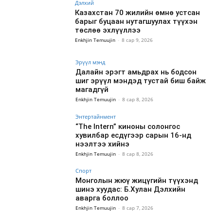
Дэлхий
Казахстан 70 жилийн өмнө устсан
барыг буцаан нутагшуулах түүхэн
төслөө эхлүүллээ
Enkhjin Temuujin
-
8 сар 9, 2026
Эрүүл мэнд
Далайн эрэгт амьдрах нь бодсон
шиг эрүүл мэндэд тустай биш байж
магадгүй
Enkhjin Temuujin
-
8 сар 8, 2026
Энтертайнмент
“The Intern” киноны солонгос
хувилбар есдүгээр сарын 16-нд
нээлтээ хийнэ
Enkhjin Temuujin
-
8 сар 8, 2026
Спорт
Монголын жюү жицүгийн түүхэнд
шинэ хуудас: Б.Хулан Дэлхийн
аварга боллоо
Enkhjin Temuujin
-
8 сар 7, 2026