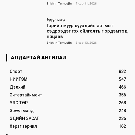
Enkhjin Temuujin
-
7 сар 11, 2026
Эрүүл мэнд
Гэрийн муур хүүхдийн астмыг
сэдрээдэг гэх ойлголтыг эрдэмтэд
няцаав
Enkhjin Temuujin
-
6 сар 13, 2026
АЛДАРТАЙ АНГИЛАЛ
Спорт
832
НИЙГЭМ
547
Дэлхий
466
Энтертайнмент
356
УЛС ТӨР
268
Эрүүл мэнд
248
ЭДИЙН ЗАСАГ
236
Хэрэг зөрчил
162