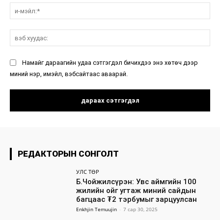
и-
мэ
вэ
ху
Намайг дараагийн удаа сэтгэгдэл бичихдээ энэ хөтөч дээр
миний нэр, имэйл, вэбсайтаас аваарай.
РЕДАКТОРЫН СОНГОЛТ
УЛС ТӨР
Б.Чойжилсүрэн: Увс аймгийн 100
жилийн ойг угтаж миний сайдын
багцаас ₮2 тэрбумыг зарцуулсан
Enkhjin Temuujin
-
7 сар 30, 2025