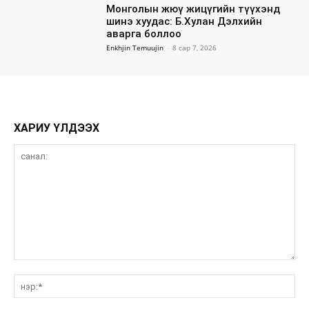
Монголын жюү жицүгийн түүхэнд
шинэ хуудас: Б.Хулан Дэлхийн
аварга боллоо
Enkhjin Temuujin
-
8 сар 7, 2026
ХАРИУ ҮЛДЭЭХ
санал:
нэ