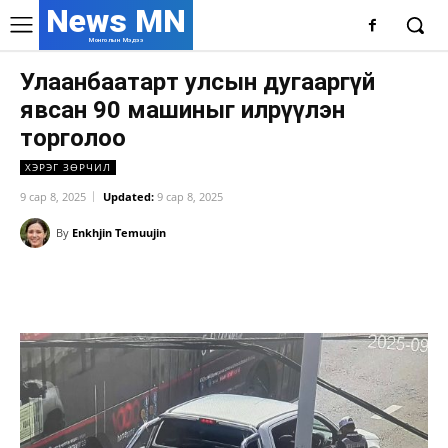
News MN
Монголын Мэдээ
Улаанбаатарт улсын дугааргүй
явсан 90 машиныг илрүүлэн
торголоо
ХЭРЭГ ЗӨРЧИЛ
9 сар 8, 2025
Updated:
9 сар 8, 2025
By
Enkhjin Temuujin
Facebook
X
WhatsApp