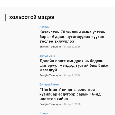
ХОЛБООТОЙ МЭДЭЭ
Дэлхий
Казахстан 70 жилийн өмнө устсан
барыг буцаан нутагшуулах түүхэн
төслөө эхлүүллээ
Enkhjin Temuujin
-
8 сар 9, 2026
Эрүүл мэнд
Далайн эрэгт амьдрах нь бодсон
шиг эрүүл мэндэд тустай биш байж
магадгүй
Enkhjin Temuujin
-
8 сар 8, 2026
Энтертайнмент
“The Intern” киноны солонгос
хувилбар есдүгээр сарын 16-нд
нээлтээ хийнэ
Enkhjin Temuujin
-
8 сар 8, 2026
Спорт