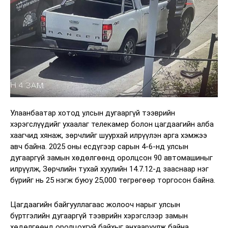
Улаанбаатар хотод улсын дугааргүй тээврийн
хэрэгслүүдийг ухаалаг телекамер болон цагдаагийн алба
хаагчид хянаж, зөрчлийг шуурхай илрүүлэн арга хэмжээ
авч байна. 2025 оны есдүгээр сарын 4-6-нд улсын
дугааргүй замын хөдөлгөөнд оролцсон 90 автомашиныг
илрүүлж, Зөрчлийн тухай хуулийн 14.7.12-д зааснаар нэг
бүрийг нь 25 нэгж буюу 25,000 төгрөгөөр торгосон байна.
Цагдаагийн байгууллагаас жолооч нарыг улсын
бүртгэлийн дугааргүй тээврийн хэрэгслээр замын
хөдөлгөөнд оролцохгүй байхыг анхааруулж байна.