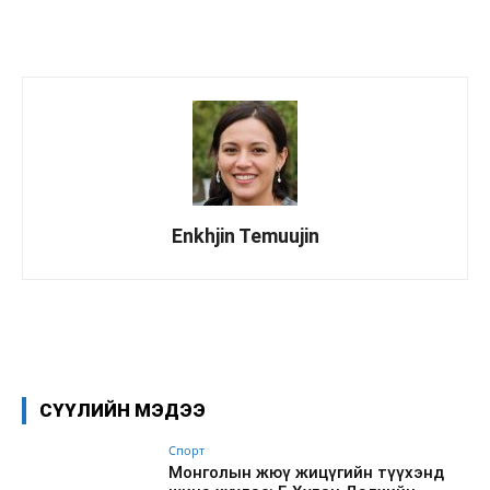
Enkhjin Temuujin
Facebook
X
WhatsApp
СҮҮЛИЙН МЭДЭЭ
Спорт
Монголын жюү жицүгийн түүхэнд