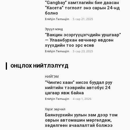
“Gangbay” хамтлагийн бие даасан
“Касета” тоглолт энэ сарын 24-нд
болно
Enkhjin Temuujin
-
5 сар 21, 2025
Эрүүл мэнд
“Вакцин эсэргүүцэгчдийн уршгаар”
— Улаанбурхан өвчнөөр өвдсөн
хүүхдийн тоо эрс өсөв
Enkhjin Temuujin
-
5 сар 23, 2025
ОНЦЛОХ НИЙТЛЭЛҮҮД
НИЙГЭМ
“Чингис хаан” нисэх буудал руу
нийтийн тээврийн автобус 24
цагаар явж байна
Enkhjin Temuujin
-
4 сар 1, 2026
Хэрэг зөрчил
Баянзүрхийн уулын зам дээр том
оврын автомашин мөргөлдөж,
хөдөлгөөн ачаалалтай болжээ