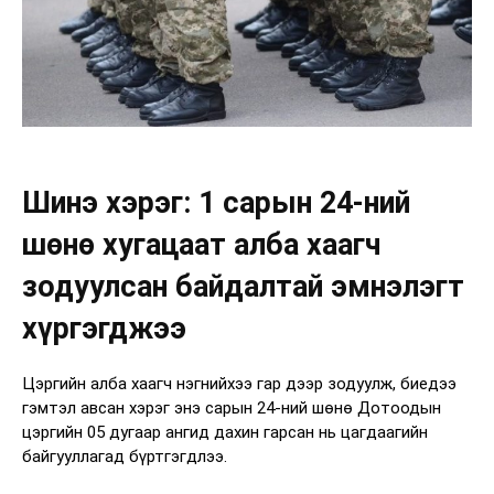
Шинэ хэрэг: 1 сарын 24-ний
шөнө хугацаат алба хаагч
зодуулсан байдалтай эмнэлэгт
хүргэгджээ
Цэргийн алба хаагч нэгнийхээ гар дээр зодуулж, биедээ
гэмтэл авсан хэрэг энэ сарын 24-ний шөнө Дотоодын
цэргийн 05 дугаар ангид дахин гарсан нь цагдаагийн
байгууллагад бүртгэгдлээ.