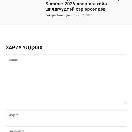
Summer 2026 дээр дэлхийн
шилдгүүдтэй хэр өрсөлдөв
Enkhjin Temuujin
-
8 сар 7, 2026
ХАРИУ ҮЛДЭЭХ
санал:
нэ
и-