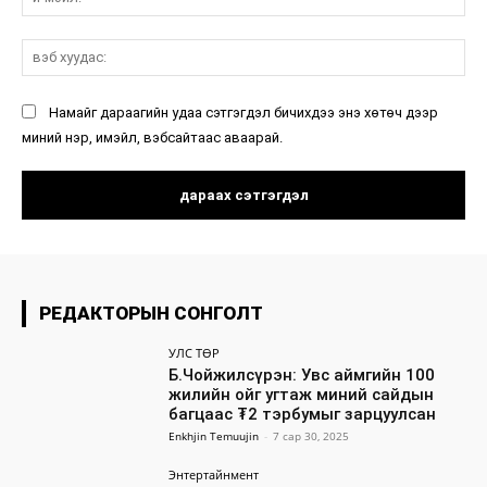
мэ
вэ
ху
Намайг дараагийн удаа сэтгэгдэл бичихдээ энэ хөтөч дээр
миний нэр, имэйл, вэбсайтаас аваарай.
РЕДАКТОРЫН СОНГОЛТ
УЛС ТӨР
Б.Чойжилсүрэн: Увс аймгийн 100
жилийн ойг угтаж миний сайдын
багцаас ₮2 тэрбумыг зарцуулсан
Enkhjin Temuujin
-
7 сар 30, 2025
Энтертайнмент