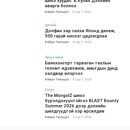
шинэ хуудас: Б.Хулан Дэлхийн
аварга боллоо
Enkhjin Temuujin
-
8 сар 7, 2026
Дэлхий
Долфин хар салхи Японд дөхөж,
500 гаруй нислэг цуцлагдлаа
Enkhjin Temuujin
-
8 сар 7, 2026
Эрүүл мэнд
Баянхонгорт тарваган тахлын
голомт идэвхжиж, амьтдын дунд
халдвар илэрчээ
Enkhjin Temuujin
-
8 сар 7, 2026
Спорт
The MongolZ шинэ
бүрэлдэхүүнтэйгээ BLAST Bounty
Summer 2026 дээр дэлхийн
шилдгүүдтэй хэр өрсөлдөв
Enkhjin Temuujin
-
8 сар 7, 2026