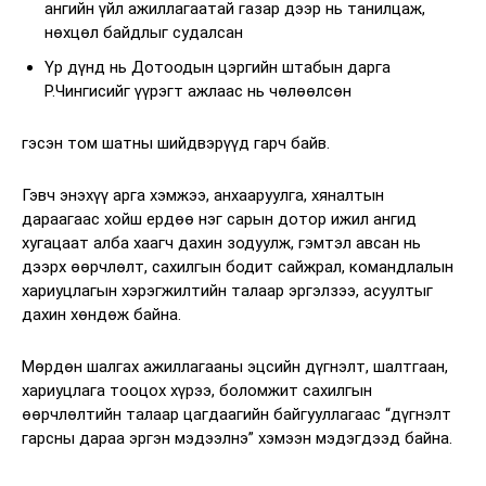
ангийн үйл ажиллагаатай газар дээр нь танилцаж,
нөхцөл байдлыг судалсан
Үр дүнд нь Дотоодын цэргийн штабын дарга
Р.Чингисийг үүрэгт ажлаас нь чөлөөлсөн
гэсэн том шатны шийдвэрүүд гарч байв.
Гэвч энэхүү арга хэмжээ, анхааруулга, хяналтын
дараагаас хойш ердөө нэг сарын дотор ижил ангид
хугацаат алба хаагч дахин зодуулж, гэмтэл авсан нь
дээрх өөрчлөлт, сахилгын бодит сайжрал, командлалын
хариуцлагын хэрэгжилтийн талаар эргэлзээ, асуултыг
дахин хөндөж байна.
Мөрдөн шалгах ажиллагааны эцсийн дүгнэлт, шалтгаан,
хариуцлага тооцох хүрээ, боломжит сахилгын
өөрчлөлтийн талаар цагдаагийн байгууллагаас “дүгнэлт
гарсны дараа эргэн мэдээлнэ” хэмээн мэдэгдээд байна.