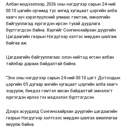
Албан мэдээллээр, 2026 оны нэгдүгээр сарын 24-ний
00:10 цагийн орчимд тус ангид хугацаат цэргийн алба
хаагч хүч хэрэглүүлсний улмаас гэмтэж, эмнэлгийн
байгууллагад хүргэгдэн ирсэн тухай дуудлага
бүртгэгдсэн байна. Хэргийг Сонгинохайрхан дүүргийн
Цагдаагийн газрын Нэгдүгээр хэлтэс мөрдөн шалгаж
байгаа аж.
Цагдаагийн байгууллагаас олон нийтэд өгсөн албан
тайлбар дараах байдалтай байна.
“Энэ оны нэгдүгээр сарын 24-ний 00:10 цагт Дотоодын
цэргийн 05 дугаар ангийн хугацаат цэргийн алба хаагч
зодуулж, биедээ гэмтэл авсан байдалтай эмнэлэгт
хүргэгдэн ирлээ гэх мэдээлэл бүртгэгдсэн.
Дээрх асуудалд Сонгинохайрхан дүүргийн цагдаагийн
газрын Нэгдүгээр хэлтсээс мөрдөн шалгах ажиллагаа
явуулж байна.