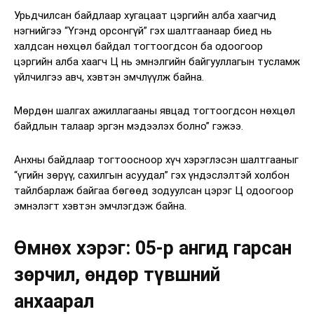
Урьдчилсан байдлаар хугацаат цэргийн алба хаагчид
нэгнийгээ “Үгэнд орсонгүй” гэх шалтгаанаар биед нь
халдсан нөхцөл байдал тогтоогдсон ба одоогоор
цэргийн алба хаагч Ц нь эмнэлгийн байгууллагын тусламж
үйлчилгээ авч, хэвтэн эмчлүүлж байна.
Мөрдөн шалгах ажиллагааны явцад тогтоогдсон нөхцөл
байдлын талаар эргэн мэдээлэх болно” гэжээ.
Анхны байдлаар тогтоосноор хүч хэрэглэсэн шалтгааныг
“үгийн зөрүү, сахилгын асуудал” гэх үндэслэлтэй холбон
тайлбарлаж байгаа бөгөөд зодуулсан цэрэг Ц одоогоор
эмнэлэгт хэвтэн эмчлэгдэж байна.
Өмнөх хэрэг: 05-р ангид гарсан
зөрчил, өндөр түвшний
анхаарал