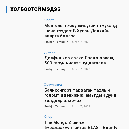
ХОЛБООТОЙ МЭДЭЭ
Спорт
Монголын жюү жицүгийн түүхэнд
шинэ хуудас: Б.Хулан Дэлхийн
аварга боллоо
Enkhjin Temuujin
-
8 сар 7, 2026
Дэлхий
Долфин хар салхи Японд дөхөж,
500 гаруй нислэг цуцлагдлаа
Enkhjin Temuujin
-
8 сар 7, 2026
Эрүүл мэнд
Баянхонгорт тарваган тахлын
голомт идэвхжиж, амьтдын дунд
халдвар илэрчээ
Enkhjin Temuujin
-
8 сар 7, 2026
Спорт
The MongolZ шинэ
бүрэлдэхүүнтэйгээ BLAST Bounty