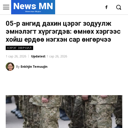
News MN
Монголын Мэдээ
05-р ангид дахин цэрэг зодуулж
эмнэлэгт хүргэгдэв: өмнөх хэргээс
хойш ердөө нэгхэн сар өнгөрчээ
ХЭРЭГ ЗӨРЧИЛ
1 сар 26, 2026
Updated:
1 сар 26, 2026
By
Enkhjin Temuujin
Facebook
X
WhatsApp