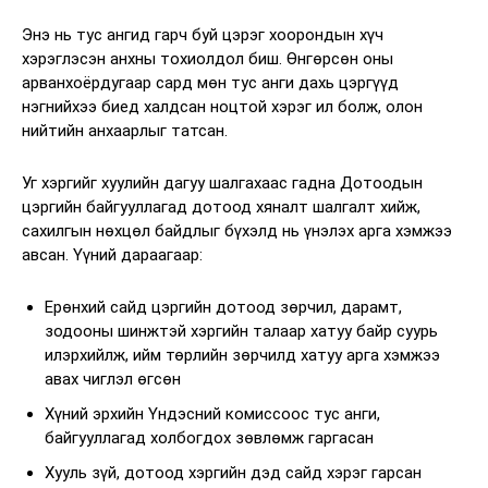
Энэ нь тус ангид гарч буй цэрэг хоорондын хүч
хэрэглэсэн анхны тохиолдол биш. Өнгөрсөн оны
арванхоёрдугаар сард мөн тус анги дахь цэргүүд
нэгнийхээ биед халдсан ноцтой хэрэг ил болж, олон
нийтийн анхаарлыг татсан.
Уг хэргийг хуулийн дагуу шалгахаас гадна Дотоодын
цэргийн байгууллагад дотоод хяналт шалгалт хийж,
сахилгын нөхцөл байдлыг бүхэлд нь үнэлэх арга хэмжээ
авсан. Үүний дараагаар:
Ерөнхий сайд цэргийн дотоод зөрчил, дарамт,
зодооны шинжтэй хэргийн талаар хатуу байр суурь
илэрхийлж, ийм төрлийн зөрчилд хатуу арга хэмжээ
авах чиглэл өгсөн
Хүний эрхийн Үндэсний комиссоос тус анги,
байгууллагад холбогдох зөвлөмж гаргасан
Хууль зүй, дотоод хэргийн дэд сайд хэрэг гарсан