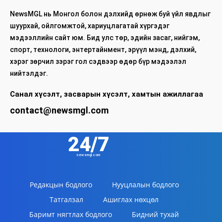
NewsMGL нь Монгол болон дэлхийд өрнөж буй үйл явдлыг
шуурхай, ойлгомжтой, хариуцлагатай хүргэдэг
мэдээллийн сайт юм. Бид улс төр, эдийн засаг, нийгэм,
спорт, технологи, энтертайнмент, эрүүл мэнд, дэлхий,
хэрэг зөрчил зэрэг гол сэдвээр өдөр бүр мэдээлэл
нийтэлдэг.
Санал хүсэлт, засварын хүсэлт, хамтын ажиллагаа
contact@newsmgl.com
24/7
newsmgl.com
Редакцын бодлого
Нууцлалын бодлого
Татгалзал
Ашиглах нөхцөл
Баримт нягтлах бодлого
Бидний тухай