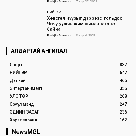
Enkhjin Temuujin
-
7 сар 27, 2026
НИЙГЭМ
Хөвсгөл нуурыг дээрээс тольдох
Чөчү уулын жим шинэчлэгдэж
байна
Enkhjin Temuujin
-
8 сар 4, 2026
АЛДАРТАЙ АНГИЛАЛ
Спорт
832
НИЙГЭМ
547
Дэлхий
465
Энтертайнмент
355
УЛС ТӨР
268
Эрүүл мэнд
247
ЭДИЙН ЗАСАГ
236
Хэрэг зөрчил
162
NewsMGL