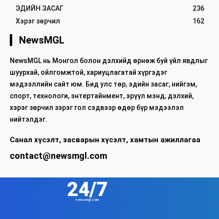
ЭДИЙН ЗАСАГ
236
Хэрэг зөрчил
162
NewsMGL
NewsMGL нь Монгол болон дэлхийд өрнөж буй үйл явдлыг
шуурхай, ойлгомжтой, хариуцлагатай хүргэдэг
мэдээллийн сайт юм. Бид улс төр, эдийн засаг, нийгэм,
спорт, технологи, энтертайнмент, эрүүл мэнд, дэлхий,
хэрэг зөрчил зэрэг гол сэдвээр өдөр бүр мэдээлэл
нийтэлдэг.
Санал хүсэлт, засварын хүсэлт, хамтын ажиллагаа
contact@newsmgl.com
24/7
newsmgl.com