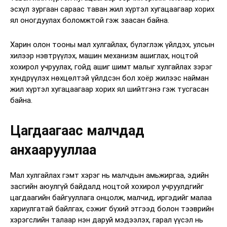
эсхүл зургаан сараас таван жил хүртэл хугацаагаар хорих
ял оногдуулах боломжтой гэж заасан байна.
Харин олон тооны мал хулгайлах, бүлэглэж үйлдэх, улсын
хилээр нэвтрүүлэх, машин механизм ашиглах, ноцтой
хохирол учруулах, гойд ашиг шимт малыг хулгайлах зэрэг
хүндрүүлэх нөхцөлтэй үйлдсэн бол хоёр жилээс найман
жил хүртэл хугацаагаар хорих ял шийтгэнэ гэж тусгасан
байна.
Цагдаагаас малчдад
анхаарууллаа
Мал хулгайлах гэмт хэрэг нь малчдын амьжиргаа, эдийн
засгийн аюулгүй байдалд ноцтой хохирол учруулдгийг
цагдаагийн байгууллага онцолж, малчид, иргэдийг малаа
хариулгатай байлгах, сэжиг бүхий этгээд болон тээврийн
хэрэгслийн талаар нэн даруй мэдээлэх, гарал үүсэл нь