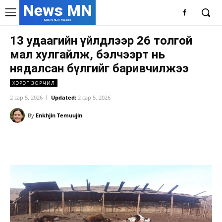
News MN
Монголын Мэдээ
13 удаагийн үйлдлээр 26 толгой
мал хулгайлж, бэлчээрт нь
нядалсан бүлгийг баривчилжээ
ХЭРЭГ ЗӨРЧИЛ
2 сар 5, 2026
Updated:
2 сар 5, 2026
By
Enkhjin Temuujin
Facebook
X
WhatsApp