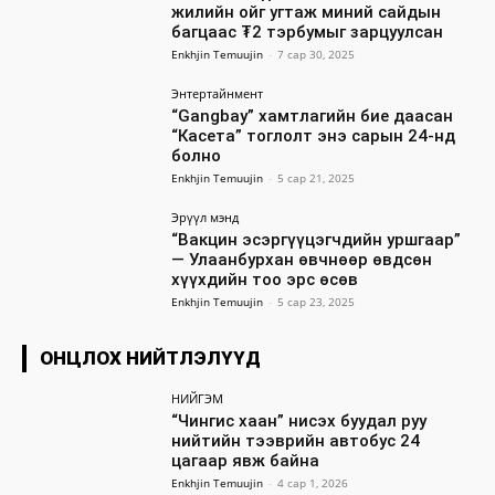
жилийн ойг угтаж миний сайдын
багцаас ₮2 тэрбумыг зарцуулсан
Enkhjin Temuujin
-
7 сар 30, 2025
Энтертайнмент
“Gangbay” хамтлагийн бие даасан
“Касета” тоглолт энэ сарын 24-нд
болно
Enkhjin Temuujin
-
5 сар 21, 2025
Эрүүл мэнд
“Вакцин эсэргүүцэгчдийн уршгаар”
— Улаанбурхан өвчнөөр өвдсөн
хүүхдийн тоо эрс өсөв
Enkhjin Temuujin
-
5 сар 23, 2025
ОНЦЛОХ НИЙТЛЭЛҮҮД
НИЙГЭМ
“Чингис хаан” нисэх буудал руу
нийтийн тээврийн автобус 24
цагаар явж байна
Enkhjin Temuujin
-
4 сар 1, 2026