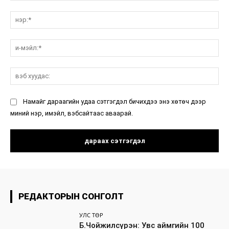
санал:
нэ
и-
мэ
вэ
ху
Намайг дараагийн удаа сэтгэгдэл бичихдээ энэ хөтөч дээр
миний нэр, имэйл, вэбсайтаас аваарай.
РЕДАКТОРЫН СОНГОЛТ
УЛС ТӨР
Б.Чойжилсүрэн: Увс аймгийн 100