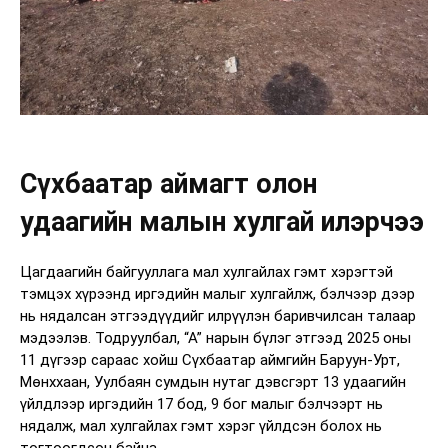
Сүхбаатар аймагт олон
удаагийн малын хулгай илэрчээ
Цагдаагийн байгууллага мал хулгайлах гэмт хэрэгтэй
тэмцэх хүрээнд иргэдийн малыг хулгайлж, бэлчээр дээр
нь нядалсан этгээдүүдийг илрүүлэн баривчилсан талаар
мэдээлэв. Тодруулбал, “А” нарын бүлэг этгээд 2025 оны
11 дүгээр сараас хойш Сүхбаатар аймгийн Баруун-Урт,
Мөнххаан, Уулбаян сумдын нутаг дэвсгэрт 13 удаагийн
үйлдлээр иргэдийн 17 бод, 9 бог малыг бэлчээрт нь
нядалж, мал хулгайлах гэмт хэрэг үйлдсэн болох нь
тогтоогдсон байна.