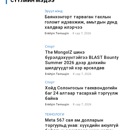
СҮҮЛИЙН МЭДЭЭ
Эрүүл мэнд
Баянхонгорт тарваган тахлын
голомт идэвхжиж, амьтдын дунд
халдвар илэрчээ
Enkhjin Temuujin
-
8 сар 7, 2026
Спорт
The MongolZ шинэ
бүрэлдэхүүнтэйгээ BLAST Bounty
Summer 2026 дээр дэлхийн
шилдгүүдтэй хэр өрсөлдөв
Enkhjin Temuujin
-
8 сар 7, 2026
Спорт
Хойд Солонгосын таеквондогийн
баг 24 алтаар тасархай тэргүүлж
байна
Enkhjin Temuujin
-
8 сар 7, 2026
ТЕХНОЛОГИ
Meta 567 сая ам.долларын
торгуульд унав: хүүхдийн аюулгүй