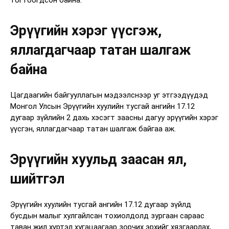
Эрүүгийн хэрэг үүсгэж,
яллагдагчаар татан шалгаж
байна
Цагдаагийн байгууллагын мэдээлснээр уг этгээдүүдэд
Монгол Улсын Эрүүгийн хуулийн тусгай ангийн 17.12
дугаар зүйлийн 2 дахь хэсэгт заасны дагуу эрүүгийн хэрэг
үүсгэн, яллагдагчаар татан шалгаж байгаа аж.
Эрүүгийн хуульд заасан ял,
шийтгэл
Эрүүгийн хуулийн тусгай ангийн 17.12 дугаар зүйлд
бусдын малыг хулгайлсан тохиолдолд зургаан сараас
таван жил хүртэл хугацаагаар зорчих эрхийг хязгаарлах,