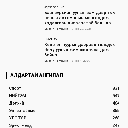
Хэрэг зөрчил
Баянзүрхийн уулын зам дээр том
оврын автомашин мөргөлдөж,
хөдөлгөөн ачаалалтай болжээ
Enkhjin Temuujin
-
7 сар 27, 2026
НИЙГЭМ
Хөвсгөл нуурыг дээрээс тольдох
Чөчү уулын жим шинэчлэгдэж
байна
Enkhjin Temuujin
-
8 сар 4, 2026
АЛДАРТАЙ АНГИЛАЛ
Спорт
831
НИЙГЭМ
547
Дэлхий
464
Энтертайнмент
355
УЛС ТӨР
268
Эрүүл мэнд
247