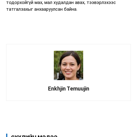
тодорхойгүй мах, мал худалдан авах, тээвэрлэхээс
татгалзахыг анхааруулсан байна.
Enkhjin Temuujin
Facebook
X
WhatsApp