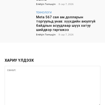
Enkhjin Temuujin
-
8 сар 7, 2026
ТЕХНОЛОГИ
Meta 567 сая ам.долларын
торгуульд унав: хүүхдийн аюулгүй
байдлын асуудлаар шүүх хатуу
шийдвэр гаргажээ
Enkhjin Temuujin
-
8 сар 7, 2026
ХАРИУ ҮЛДЭЭХ