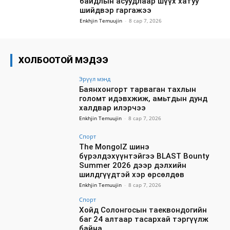
байдлын асуудлаар шүүх хатуу
шийдвэр гаргажээ
Enkhjin Temuujin
-
8 сар 7, 2026
ХОЛБООТОЙ МЭДЭЭ
Эрүүл мэнд
Баянхонгорт тарваган тахлын
голомт идэвхжиж, амьтдын дунд
халдвар илэрчээ
Enkhjin Temuujin
-
8 сар 7, 2026
Спорт
The MongolZ шинэ
бүрэлдэхүүнтэйгээ BLAST Bounty
Summer 2026 дээр дэлхийн
шилдгүүдтэй хэр өрсөлдөв
Enkhjin Temuujin
-
8 сар 7, 2026
Спорт
Хойд Солонгосын таеквондогийн
баг 24 алтаар тасархай тэргүүлж
байна