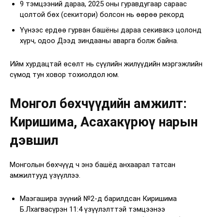
9 тэмцээний дараа, 2025 оны гуравдугаар сараас
цолтой бөх (секитори) болсон нь өөрөө рекорд
Үүнээс ердөө гурван башёны дараа секивакэ цолонд
хүрч, одоо Дээд зиндааны аварга болж байна.
Ийм хурдацтай өсөлт нь сүүлийн жилүүдийн мэргэжлийн
сүмод тун ховор тохиолдол юм.
Монгол бөхчүүдийн амжилт:
Киришима, Асахакүрюү нарын
дэвшил
Монголын бөхчүүд ч энэ башёд анхаарал татсан
амжилтууд үзүүллээ.
Маэгашира зүүний №2-д барилдсан Киришима
Б.Лхагвасүрэн 11:4 үзүүлэлттэй тэмцээнээ