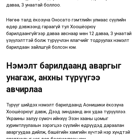
даваа, 3 унаатай боллоо.
Нөгөө талд ёкозүна Оносато гэмтлийн улмаас сүүлийн
өдөр дэвжээнд гараагүй тул Хоошёорюү
барилдаангүйгээр даваа авснаар мөн 12 даваа, 3 унаатай
үзүүлэлттэй болж түрүүчлэн ялагчийг тодруулах нэмэлт
барилдаан зайлшгүй болсон юм.
Нэмэлт барилдаанд аваргыг
унагаж, анхны түрүүгээ
авчирлаа
Түрүүг шийдэх нэмэлт барилдаанд Аонишики ёкозүна
Хоошёорюүг давж, Дээд зиндаанд анх удаа түрүүллээ.
Украины залуу сүмоч ийнхүү Эзэн хааны цомыг
хуримтлуулахын зэрэгцээ сүүлийн өдрүүдэд дараалан
аваргуудаа дийлж, башёгийн хамгийн хүчтэй нэр хүндтэй