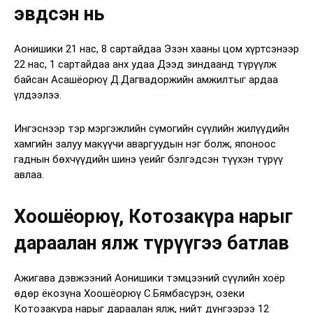
эвдсэн нь
Аонишики 21 нас, 8 сартайдаа Эзэн хааны цом хүртсэнээр
22 нас, 1 сартайдаа анх удаа Дээд зиндаанд түрүүлж
байсан Асашёорюү Д.Дагвадоржийн амжилтыг ардаа
үлдээлээ.
Ингэснээр тэр мэргэжлийн сүмогийн сүүлийн жилүүдийн
хамгийн залуу макүүчи аваргуудын нэг болж, японоос
гаднын бөхчүүдийн шинэ үеийг бэлгэдсэн түүхэн түрүү
авлаа.
Хоошёорюү, Котозакүра нарыг
дараалан ялж түрүүгээ батлав
Ажигава дэвжээний Аонишики тэмцээний сүүлийн хоёр
өдөр ёкозүна Хоошёорюү С.Бямбасүрэн, озеки
Котозакүра нарыг дараалан ялж, нийт дүнгээрээ 12