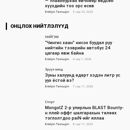
— Улаанбурхан өвчнөөр өвдсөн
хүүхдийн тоо эрс өсөв
Enkhjin Temuujin
-
5 сар 23, 2025
ОНЦЛОХ НИЙТЛЭЛҮҮД
НИЙГЭМ
“Чингис хаан” нисэх буудал руу
нийтийн тээврийн автобус 24
цагаар явж байна
Enkhjin Temuujin
-
4 сар 1, 2026
Эрүүл мэнд
Зуны халуунд өдөрт хэдэн литр ус
уух ёстой вэ?
Enkhjin Temuujin
-
7 сар 11, 2026
Спорт
MongolZ 2-р улирлын BLAST Bounty-
н плей-оффт шалгарахын төлөөх
тоглолтдоо paiN-ийг яллаа
Enkhjin Temuujin
-
8 сар 11, 2025