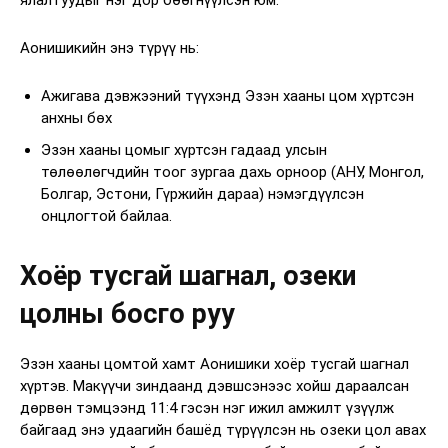
ялалтуудыг нэг дор бөөгнүүлсэн юм.
Аонишикийн энэ түрүү нь:
Ажигава дэвжээний түүхэнд Эзэн хааны цом хүртсэн
анхны бөх
Эзэн хааны цомыг хүртсэн гадаад улсын
төлөөлөгчдийн тоог зургаа дахь орноор (АНУ, Монгол,
Болгар, Эстони, Гүржийн дараа) нэмэгдүүлсэн
онцлогтой байлаа.
Хоёр тусгай шагнал, озеки
цолны босго руу
Эзэн хааны цомтой хамт Аонишики хоёр тусгай шагнал
хүртэв. Макүүчи зиндаанд дэвшсэнээс хойш дараалсан
дөрвөн тэмцээнд 11:4 гэсэн нэг ижил амжилт үзүүлж
байгаад энэ удаагийн башёд түрүүлсэн нь озеки цол авах