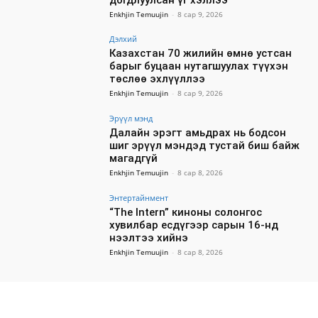
Enkhjin Temuujin
-
8 сар 9, 2026
Дэлхий
Казахстан 70 жилийн өмнө устсан
барыг буцаан нутагшуулах түүхэн
төслөө эхлүүллээ
Enkhjin Temuujin
-
8 сар 9, 2026
Эрүүл мэнд
Далайн эрэгт амьдрах нь бодсон
шиг эрүүл мэндэд тустай биш байж
магадгүй
Enkhjin Temuujin
-
8 сар 8, 2026
Энтертайнмент
“The Intern” киноны солонгос
хувилбар есдүгээр сарын 16-нд
нээлтээ хийнэ
Enkhjin Temuujin
-
8 сар 8, 2026