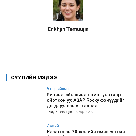
Enkhjin Temuujin
Facebook
X
WhatsApp
СҮҮЛИЙН МЭДЭЭ
Энтертайнмент
Рианнагийн шинэ цомог үнэхээр
ойртсон уу: A$AP Rocky фэнүүдийг
догдлуулсан үг хэллээ
Enkhjin Temuujin
-
8 сар 9, 2026
Дэлхий
Казахстан 70 жилийн өмнө устсан