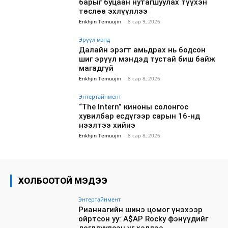
барыг буцаан нутагшуулах түүхэн
төслөө эхлүүллээ
Enkhjin Temuujin
-
8 сар 9, 2026
Эрүүл мэнд
Далайн эрэгт амьдрах нь бодсон
шиг эрүүл мэндэд тустай биш байж
магадгүй
Enkhjin Temuujin
-
8 сар 8, 2026
Энтертайнмент
“The Intern” киноны солонгос
хувилбар есдүгээр сарын 16-нд
нээлтээ хийнэ
Enkhjin Temuujin
-
8 сар 8, 2026
ХОЛБООТОЙ МЭДЭЭ
Энтертайнмент
Рианнагийн шинэ цомог үнэхээр
ойртсон уу: A$AP Rocky фэнүүдийг
догдлуулсан үг хэллээ