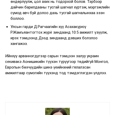
өндөрлүүлж, цол ахих нь тодорхой болов. Тэрбээр
дайчин барилдааны тусгай шагнал хүртэж, мэргэжлийн
сүмод авч буй долоо дахь тусгай шагналынхаа эзэн
боллоо.
Улсын гарди Д.Рагчаагийн хүү Асахакүрюү
Р.Жамъяантогтох жүрё зиндаанд 10:5 амжилт үзүүлж,
ирэх тэмцээнд Дээд зиндаанд дэвших болзлоо
хангажээ.
Ийнхүү арваннэгдүгээр сарын тэмцээн залуу украин
секивакэ Аонишикийн түүхэн түрүүгээр төдийгүй Монгол,
Европын бөхчүүдийн шинэ үеийнхний гялалзсан
амжилтаар сүмогийн түүхэнд тод тэмдэглэгдэн үлдлээ.