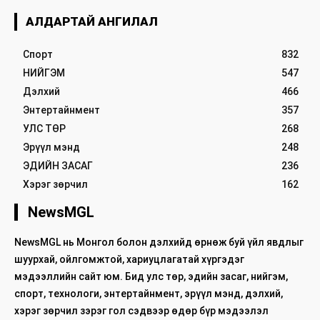
АЛДАРТАЙ АНГИЛАЛ
Спорт
832
НИЙГЭМ
547
Дэлхий
466
Энтертайнмент
357
УЛС ТӨР
268
Эрүүл мэнд
248
ЭДИЙН ЗАСАГ
236
Хэрэг зөрчил
162
NewsMGL
NewsMGL нь Монгол болон дэлхийд өрнөж буй үйл явдлыг
шуурхай, ойлгомжтой, хариуцлагатай хүргэдэг
мэдээллийн сайт юм. Бид улс төр, эдийн засаг, нийгэм,
спорт, технологи, энтертайнмент, эрүүл мэнд, дэлхий,
хэрэг зөрчил зэрэг гол сэдвээр өдөр бүр мэдээлэл