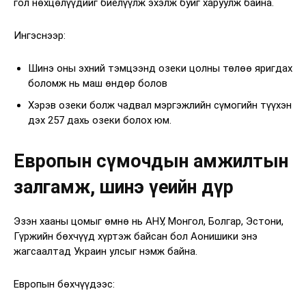
гол нөхцөлүүдийг биелүүлж эхэлж буйг харуулж байна.
Ингэснээр:
Шинэ оны эхний тэмцээнд озеки цолны төлөө яригдах
боломж нь маш өндөр болов
Хэрэв озеки болж чадвал мэргэжлийн сүмогийн түүхэн
дэх 257 дахь озеки болох юм.
Европын сүмочдын амжилтын
залгамж, шинэ үеийн дүр
Эзэн хааны цомыг өмнө нь АНУ, Монгол, Болгар, Эстони,
Гүржийн бөхчүүд хүртэж байсан бол Аонишики энэ
жагсаалтад Украин улсыг нэмж байна.
Европын бөхчүүдээс: