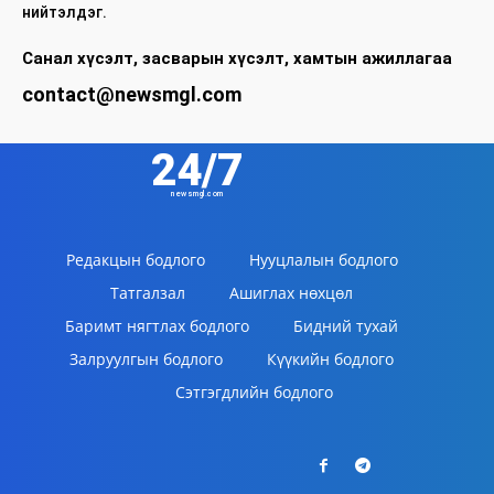
нийтэлдэг.
Санал хүсэлт, засварын хүсэлт, хамтын ажиллагаа
contact@newsmgl.com
24/7
newsmgl.com
Редакцын бодлого
Нууцлалын бодлого
Татгалзал
Ашиглах нөхцөл
Баримт нягтлах бодлого
Бидний тухай
Залруулгын бодлого
Күүкийн бодлого
Сэтгэгдлийн бодлого