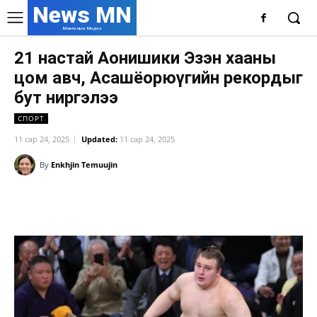
News MN
Монголын Мэдээ
21 настай Аонишики Эзэн хааны
цом авч, Асашёорюүгийн рекордыг
бут ниргэлээ
СПОРТ
11 сар 24, 2025
Updated:
11 сар 24, 2025
By
Enkhjin Temuujin
Facebook
X
WhatsApp