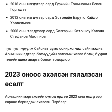
2018 оны нэгдүгээр сард Гүржийн Тошиношин Леван
Горгодзе
2012 оны нэгдүгээр сард Эстонийн Баруто Кайдо
Хөөвельсон
2008 оны тавдугаар сард Болгарын Котошюү Калоян
Стефанов Махлянов
тус тус түрүүлж байсныг сүмо сонирхогчид сайн мэднэ.
Аонишики эдгээр бөхчүүдийн залгамж халаа болж, буурал
тивийн шинэ аварга болон тодорлоо.
2023 оноос эхэлсэн гялалзсан
өсөлт
Аонишики мэргэжлийн сүмод ердөө 2023 оны есдүгээр
сараас барилдаж эхэлсэн. Тэрбээр: