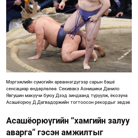
Мэргэжлийн сүмогийн арваннэгдүгээр сарын башё
сенсациар өндөрлөлөө. Секивакэ Аонишики Данило
Явгушин макүүчи буюу Дээд зиндаанд түрүүлж, ёкозүна
Асашёорюү Д.Дагвадоржийн тогтоосон рекордыг эвдэв.
Асашёорюүгийн “хамгийн залуу
аварга” гэсэн амжилтыг