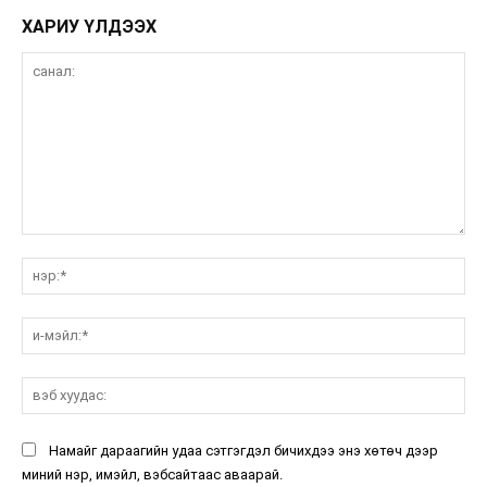
ХАРИУ ҮЛДЭЭХ
санал:
нэ
и-
мэ
вэ
ху
Намайг дараагийн удаа сэтгэгдэл бичихдээ энэ хөтөч дээр
миний нэр, имэйл, вэбсайтаас аваарай.