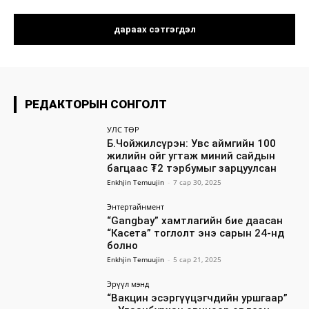
РЕДАКТОРЫН СОНГОЛТ
УЛС ТӨР
Б.Чойжилсүрэн: Увс аймгийн 100
жилийн ойг угтаж миний сайдын
багцаас ₮2 тэрбумыг зарцуулсан
Enkhjin Temuujin
-
7 сар 30, 2025
Энтертайнмент
“Gangbay” хамтлагийн бие даасан
“Касета” тоглолт энэ сарын 24-нд
болно
Enkhjin Temuujin
-
5 сар 21, 2025
Эрүүл мэнд
“Вакцин эсэргүүцэгчдийн уршгаар”