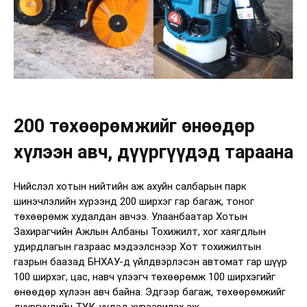
200 төхөөрөмжийг өнөөдөр
хүлээн авч, дүүргүүдэд тараана
Нийслэл хотын нийтийн аж ахуйн салбарын парк
шинэчлэлийн хүрээнд 200 ширхэг гар багаж, тоног
төхөөрөмж худалдан авчээ. Улаанбаатар Хотын
Захирагчийн Ажлын Албаны Тохижилт, хог хаягдлын
удирдлагын газраас мэдээлснээр Хот тохижилтын
газрын баазад БНХАУ-д үйлдвэрлэсэн автомат гар шүүр
100 ширхэг, цас, навч үлээгч төхөөрөмж 100 ширхэгийг
өнөөдөр хүлээн авч байна. Эдгээр багаж, төхөөрөмжийг
дүүргүүдийн ТҮК-үүдэд хуваарилах аж.