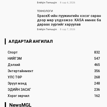
Enkhjin Temuujin
-
8 сар 4, 2026
ТЕХНОЛОГИ
SpaceX-ийн пуужингийн хэсэг саран
дээр мөр үлдээжээ: KASA өмнөх ба
дараах зургийг харуулав
Enkhjin Temuujin
-
8 сар 7, 2026
АЛДАРТАЙ АНГИЛАЛ
Спорт
832
НИЙГЭМ
547
Дэлхий
465
Энтертайнмент
356
УЛС ТӨР
268
Эрүүл мэнд
248
ЭДИЙН ЗАСАГ
236
Хэрэг зөрчил
162
NewsMGL