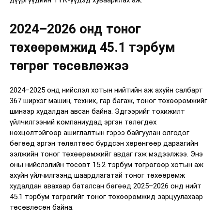
2024–2026 онд тоног
төхөөрөмжид 45.1 тэрбум
төгрөг төсөвлөжээ
2024–2025 онд нийслэл хотын нийтийн аж ахуйн салбарт
367 ширхэг машин, техник, гар багаж, тоног төхөөрөмжийг
шинээр худалдан авсан байна. Эдгээрийг тохижилт
үйлчилгээний компаниудад эргэн төлөгдөх
нөхцөлтэйгөөр ашиглалтын гэрээ байгуулан олгодог
бөгөөд эргэн төлөлтөөс бүрдсэн хөрөнгөөр дараагийн
ээлжийн тоног төхөөрөмжийг авдаг гэж мэдээлжээ. Энэ
оны нийслэлийн төсөвт 15.2 тэрбум төгрөгөөр хотын аж
ахуйн үйлчилгээнд шаардлагатай тоног төхөөрөмж
худалдан авахаар баталсан бөгөөд 2025–2026 онд нийт
45.1 тэрбум төгрөгийг тоног төхөөрөмжид зарцуулахаар
төсөвлөсөн байна.