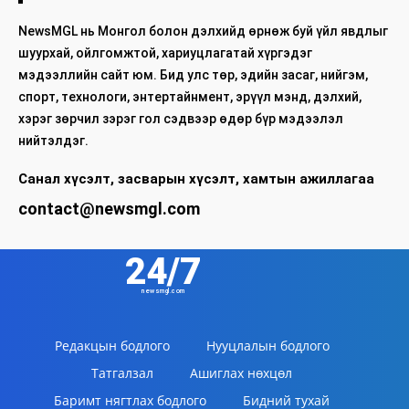
NewsMGL нь Монгол болон дэлхийд өрнөж буй үйл явдлыг
шуурхай, ойлгомжтой, хариуцлагатай хүргэдэг
мэдээллийн сайт юм. Бид улс төр, эдийн засаг, нийгэм,
спорт, технологи, энтертайнмент, эрүүл мэнд, дэлхий,
хэрэг зөрчил зэрэг гол сэдвээр өдөр бүр мэдээлэл
нийтэлдэг.
Санал хүсэлт, засварын хүсэлт, хамтын ажиллагаа
contact@newsmgl.com
24/7
newsmgl.com
Редакцын бодлого
Нууцлалын бодлого
Татгалзал
Ашиглах нөхцөл
Баримт нягтлах бодлого
Бидний тухай