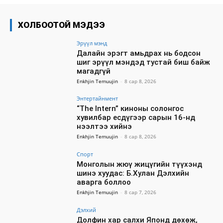
ХОЛБООТОЙ МЭДЭЭ
Эрүүл мэнд
Далайн эрэгт амьдрах нь бодсон
шиг эрүүл мэндэд тустай биш байж
магадгүй
Enkhjin Temuujin
-
8 сар 8, 2026
Энтертайнмент
“The Intern” киноны солонгос
хувилбар есдүгээр сарын 16-нд
нээлтээ хийнэ
Enkhjin Temuujin
-
8 сар 8, 2026
Спорт
Монголын жюү жицүгийн түүхэнд
шинэ хуудас: Б.Хулан Дэлхийн
аварга боллоо
Enkhjin Temuujin
-
8 сар 7, 2026
Дэлхий
Долфин хар салхи Японд дөхөж,