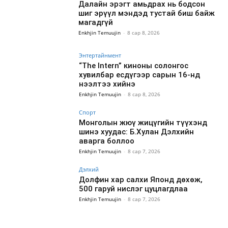
Далайн эрэгт амьдрах нь бодсон
шиг эрүүл мэндэд тустай биш байж
магадгүй
Enkhjin Temuujin
-
8 сар 8, 2026
Энтертайнмент
“The Intern” киноны солонгос
хувилбар есдүгээр сарын 16-нд
нээлтээ хийнэ
Enkhjin Temuujin
-
8 сар 8, 2026
Спорт
Монголын жюү жицүгийн түүхэнд
шинэ хуудас: Б.Хулан Дэлхийн
аварга боллоо
Enkhjin Temuujin
-
8 сар 7, 2026
Дэлхий
Долфин хар салхи Японд дөхөж,
500 гаруй нислэг цуцлагдлаа
Enkhjin Temuujin
-
8 сар 7, 2026