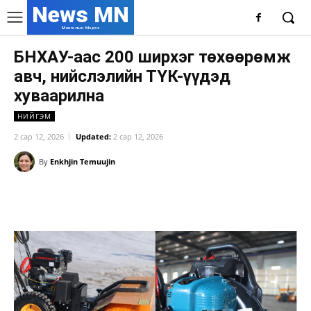
News MN
Монголын Мэдээ
БНХАУ-аас 200 ширхэг төхөөрөмж
авч, нийслэлийн ТҮК-үүдэд
хуваарилна
НИЙГЭМ
2 сар 12, 2026
Updated:
2 сар 12, 2026
By
Enkhjin Temuujin
Facebook
X
WhatsApp