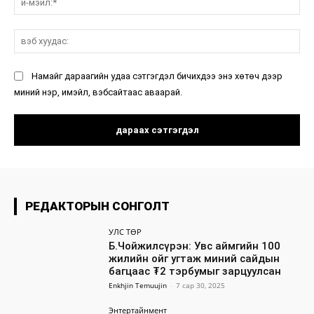
мэ
вэ
ху
Намайг дараагийн удаа сэтгэгдэл бичихдээ энэ хөтөч дээр
миний нэр, имэйл, вэбсайтаас аваарай.
РЕДАКТОРЫН СОНГОЛТ
УЛС ТӨР
Б.Чойжилсүрэн: Увс аймгийн 100
жилийн ойг угтаж миний сайдын
багцаас ₮2 тэрбумыг зарцуулсан
Enkhjin Temuujin
-
7 сар 30, 2025
Энтертайнмент