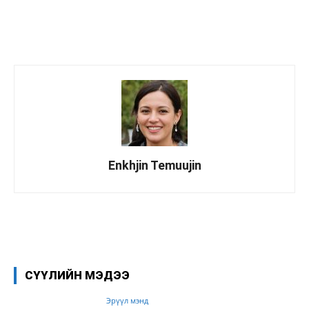
Enkhjin Temuujin
Facebook
X
WhatsApp
СҮҮЛИЙН МЭДЭЭ
Эрүүл мэнд