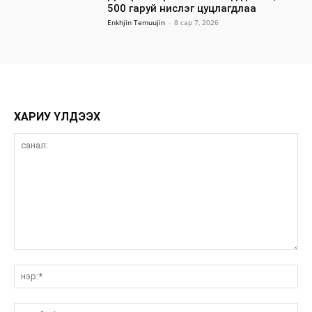
500 гаруй нислэг цуцлагдлаа
Enkhjin Temuujin
-
8 сар 7, 2026
ХАРИУ ҮЛДЭЭХ
санал:
нэ
и-