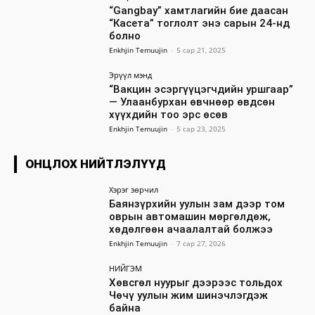
“Gangbay” хамтлагийн бие даасан
“Касета” тоглолт энэ сарын 24-нд
болно
Enkhjin Temuujin
-
5 сар 21, 2025
Эрүүл мэнд
“Вакцин эсэргүүцэгчдийн уршгаар”
— Улаанбурхан өвчнөөр өвдсөн
хүүхдийн тоо эрс өсөв
Enkhjin Temuujin
-
5 сар 23, 2025
ОНЦЛОХ НИЙТЛЭЛҮҮД
Хэрэг зөрчил
Баянзүрхийн уулын зам дээр том
оврын автомашин мөргөлдөж,
хөдөлгөөн ачаалалтай болжээ
Enkhjin Temuujin
-
7 сар 27, 2026
НИЙГЭМ
Хөвсгөл нуурыг дээрээс тольдох
Чөчү уулын жим шинэчлэгдэж
байна