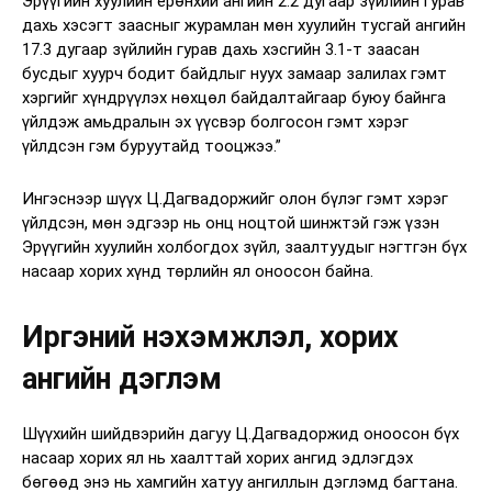
Эрүүгийн хуулийн ерөнхий ангийн 2.2 дугаар зүйлийн гурав
дахь хэсэгт заасныг журамлан мөн хуулийн тусгай ангийн
17.3 дугаар зүйлийн гурав дахь хэсгийн 3.1-т заасан
бусдыг хуурч бодит байдлыг нуух замаар залилах гэмт
хэргийг хүндрүүлэх нөхцөл байдалтайгаар буюу байнга
үйлдэж амьдралын эх үүсвэр болгосон гэмт хэрэг
үйлдсэн гэм буруутайд тооцжээ.”
Ингэснээр шүүх Ц.Дагвадоржийг олон бүлэг гэмт хэрэг
үйлдсэн, мөн эдгээр нь онц ноцтой шинжтэй гэж үзэн
Эрүүгийн хуулийн холбогдох зүйл, заалтуудыг нэгтгэн бүх
насаар хорих хүнд төрлийн ял оноосон байна.
Иргэний нэхэмжлэл, хорих
ангийн дэглэм
Шүүхийн шийдвэрийн дагуу Ц.Дагвадоржид оноосон бүх
насаар хорих ял нь хаалттай хорих ангид эдлэгдэх
бөгөөд энэ нь хамгийн хатуу ангиллын дэглэмд багтана.