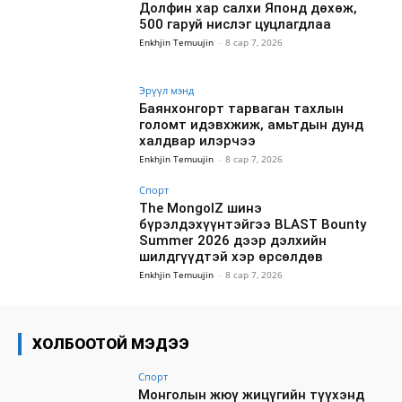
Долфин хар салхи Японд дөхөж,
500 гаруй нислэг цуцлагдлаа
Enkhjin Temuujin
-
8 сар 7, 2026
Эрүүл мэнд
Баянхонгорт тарваган тахлын
голомт идэвхжиж, амьтдын дунд
халдвар илэрчээ
Enkhjin Temuujin
-
8 сар 7, 2026
Спорт
The MongolZ шинэ
бүрэлдэхүүнтэйгээ BLAST Bounty
Summer 2026 дээр дэлхийн
шилдгүүдтэй хэр өрсөлдөв
Enkhjin Temuujin
-
8 сар 7, 2026
ХОЛБООТОЙ МЭДЭЭ
Спорт
Монголын жюү жицүгийн түүхэнд