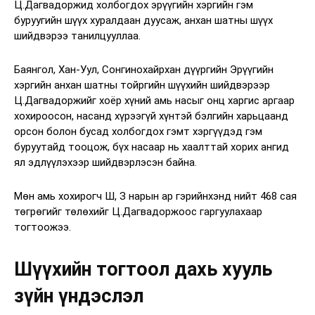
Ц.Дагвадоржид холбогдох эрүүгийн хэргийн гэм
буруугийн шүүх хуралдаан дуусаж, анхан шатны шүүх
шийдвэрээ танилцууллаа.
Баянгол, Хан-Уул, Сонгинохайрхан дүүргийн Эрүүгийн
хэргийн анхан шатны тойргийн шүүхийн шийдвэрээр
Ц.Дагвадоржийг хоёр хүний амь насыг онц харгис аргаар
хохироосон, насанд хүрээгүй хүнтэй бэлгийн харьцаанд
орсон болон бусад холбогдох гэмт хэргүүдэд гэм
буруутайд тооцож, бүх насаар нь хаалттай хорих ангид
ял эдлүүлэхээр шийдвэрлэсэн байна.
Мөн амь хохирогч Ш, З нарын ар гэрийнхэнд нийт 468 сая
төгрөгийг төлөхийг Ц.Дагвадоржоос гаргуулахаар
тогтоожээ.
Шүүхийн тогтоол дахь хууль
зүйн үндэслэл