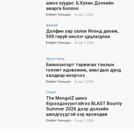
шинэ хуудас: Б.Хулан Дэлхийн
аварга боллоо
Enkhjin Temuujin
-
8 сар 7, 2026
Дэлхий
Долфин хар салхи Японд дөхөж,
500 гаруй нислэг цуцлагдлаа
Enkhjin Temuujin
-
8 сар 7, 2026
Эрүүл мэнд
Баянхонгорт тарваган тахлын
голомт идэвхжиж, амьтдын дунд
халдвар илэрчээ
Enkhjin Temuujin
-
8 сар 7, 2026
Спорт
The MongolZ шинэ
бүрэлдэхүүнтэйгээ BLAST Bounty
Summer 2026 дээр дэлхийн
шилдгүүдтэй хэр өрсөлдөв
Enkhjin Temuujin
-
8 сар 7, 2026