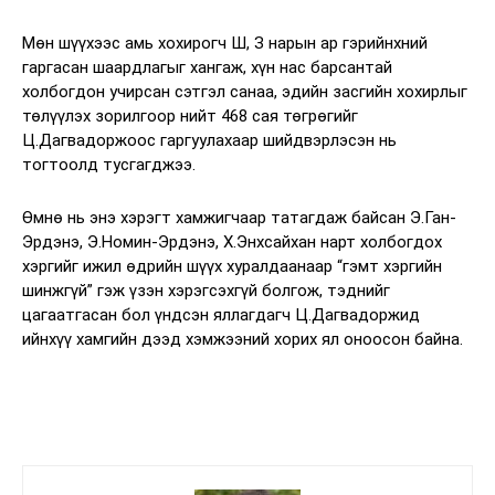
Мөн шүүхээс амь хохирогч Ш, З нарын ар гэрийнхний
гаргасан шаардлагыг хангаж, хүн нас барсантай
холбогдон учирсан сэтгэл санаа, эдийн засгийн хохирлыг
төлүүлэх зорилгоор нийт 468 сая төгрөгийг
Ц.Дагвадоржоос гаргуулахаар шийдвэрлэсэн нь
тогтоолд тусгагджээ.
Өмнө нь энэ хэрэгт хамжигчаар татагдаж байсан Э.Ган-
Эрдэнэ, Э.Номин-Эрдэнэ, Х.Энхсайхан нарт холбогдох
хэргийг ижил өдрийн шүүх хуралдаанаар “гэмт хэргийн
шинжгүй” гэж үзэн хэрэгсэхгүй болгож, тэднийг
цагаатгасан бол үндсэн яллагдагч Ц.Дагвадоржид
ийнхүү хамгийн дээд хэмжээний хорих ял оноосон байна.