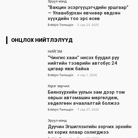
Эрүүл мэнд
“Вакцин эсэргүүцэгчдийн уршгаар”
— Улаанбурхан өвчнөөр өвдсөн
хүүхдийн тоо эрс өсөв
Enkhjin Temuujin
-
5 сар 23, 2025
ОНЦЛОХ НИЙТЛЭЛҮҮД
НИЙГЭМ
“Чингис хаан” нисэх буудал руу
нийтийн тээврийн автобус 24
цагаар явж байна
Enkhjin Temuujin
-
4 сар 1, 2026
Хэрэг зөрчил
Баянзүрхийн уулын зам дээр том
оврын автомашин мөргөлдөж,
хөдөлгөөн ачаалалтай болжээ
Enkhjin Temuujin
-
7 сар 27, 2026
Эрүүл мэнд
Дуучин Эгшиглэнгийн зорчих эрхийн
ял хорих ялаар солигджээ