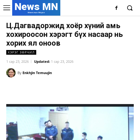
News MN
Монголын Мэдээ
Ц.Дагвадоржид хоёр хүний амь
хохироосон хэрэгт бүх насаар нь
хорих ял оноов
ХЭРЭГ ЗӨРЧИЛ
1 сар 23, 2026
Updated:
1 сар 23, 2026
By
Enkhjin Temuujin
Facebook
X
WhatsApp