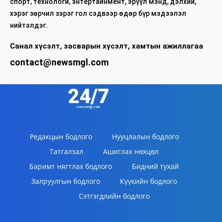
спорт, технологи, энтертайнмент, эрүүл мэнд, дэлхий,
хэрэг зөрчил зэрэг гол сэдвээр өдөр бүр мэдээлэл
нийтэлдэг.
Санал хүсэлт, засварын хүсэлт, хамтын ажиллагаа
contact@newsmgl.com
24/7
newsmgl.com
Редакцын бодлого
Нууцлалын бодлого
Татгалзал
Ашиглах нөхцөл
Баримт нягтлах бодлого
Бидний тухай
Залруулгын бодлого
Күүкийн бодлого
Сэтгэгдлийн бодлого