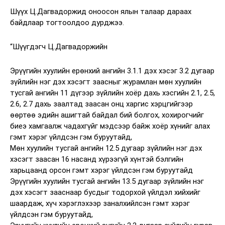
Шүүх Ц.Дагвадоржид оноосон ялын талаар дараах
байдлаар тогтоолдоо дурджээ.
“Шүүгдэгч Ц.Дагвадоржийн
Эрүүгийн хуулийн ерөнхий ангийн 3.1.1 дэх хэсэг 3.2 дугаар
зүйлийн нэг дэх хэсэгт заасныг журамлан мөн хуулийн
тусгай ангийн 11 дүгээр зүйлийн хоёр дахь хэсгийн 2.1, 2.5,
2.6, 2.7 дахь заалтад заасан онц харгис хэрцгийгээр
өөртөө эдийн ашигтай байдал бий болгох, хохирогчийг
биеэ хамгаалж чадахгүйг мэдсээр байж хоёр хүнийг алах
гэмт хэрэг үйлдсэн гэм буруутайд,
Мөн хуулийн тусгай ангийн 12.5 дугаар зүйлийн нэг дэх
хэсэгт заасан 16 насанд хүрээгүй хүнтэй бэлгийн
харьцаанд орсон гэмт хэрэг үйлдсэн гэм буруутайд
Эрүүгийн хуулийн тусгай ангийн 13.5 дугаар зүйлийн нэг
дэх хэсэгт зааснаар бусдыг тодорхой үйлдэл хийхийг
шаардаж, хүч хэрэглэхээр заналхийлсэн гэмт хэрэг
үйлдсэн гэм буруутайд,