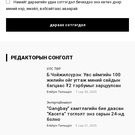
Намайг дараагийн удаа сэтгэгдэл бичихдээ энэ хөтөч дээр
миний нэр, имэйл, вэбсайтаас аваарай.
РЕДАКТОРЫН СОНГОЛТ
УЛС ТӨР
Б.Чойжилсүрэн: Увс аймгийн 100
жилийн ойг угтаж миний сайдын
багцаас ₮2 тэрбумыг зарцуулсан
Enkhjin Temuujin
-
7 сар 30, 2025
Энтертайнмент
“Gangbay” хамтлагийн бие даасан
“Касета” тоглолт энэ сарын 24-нд
болно
Enkhjin Temuujin
-
5 сар 21, 2025