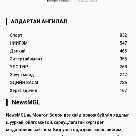
Enkhjin Temuujin
-
7 сар 22, 2026
АЛДАРТАЙ АНГИЛАЛ
Спорт
832
НИЙГЭМ
547
Дэлхий
465
Энтертайнмент
355
УЛС ТӨР
268
Эрүүл мэнд
247
ЭДИЙН ЗАСАГ
236
Хэрэг зөрчил
162
NewsMGL
NewsMGL нь Монгол болон дэлхийд өрнөж буй үйл явдлыг
шуурхай, ойлгомжтой, хариуцлагатай хүргэдэг
мэдээллийн сайт юм. Бид улс төр, эдийн засаг, нийгэм,