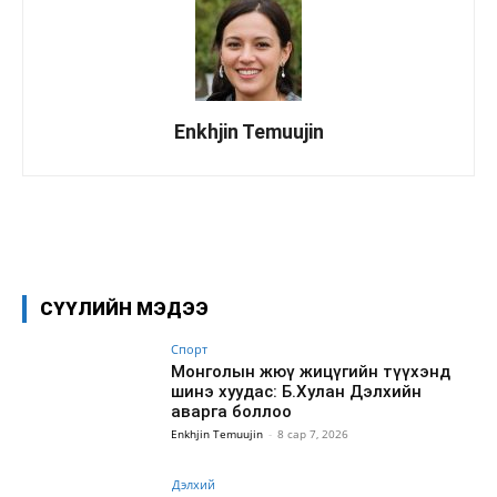
Enkhjin Temuujin
Facebook
X
WhatsApp
СҮҮЛИЙН МЭДЭЭ
Спорт
Монголын жюү жицүгийн түүхэнд
шинэ хуудас: Б.Хулан Дэлхийн
аварга боллоо
Enkhjin Temuujin
-
8 сар 7, 2026
Дэлхий