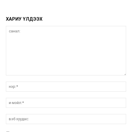
ХАРИУ ҮЛДЭЭХ
санал:
нэ
и-
мэ
вэ
ху