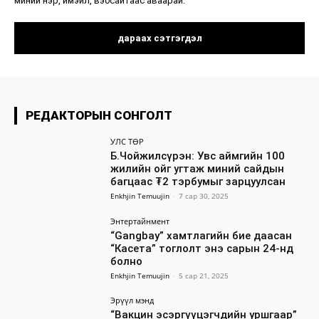
РЕДАКТОРЫН СОНГОЛТ
УЛС ТӨР
Б.Чойжилсүрэн: Увс аймгийн 100
жилийн ойг угтаж миний сайдын
багцаас ₮2 тэрбумыг зарцуулсан
Enkhjin Temuujin
-
7 сар 30, 2025
Энтертайнмент
“Gangbay” хамтлагийн бие даасан
“Касета” тоглолт энэ сарын 24-нд
болно
Enkhjin Temuujin
-
5 сар 21, 2025
Эрүүл мэнд
“Вакцин эсэргүүцэгчдийн уршгаар”