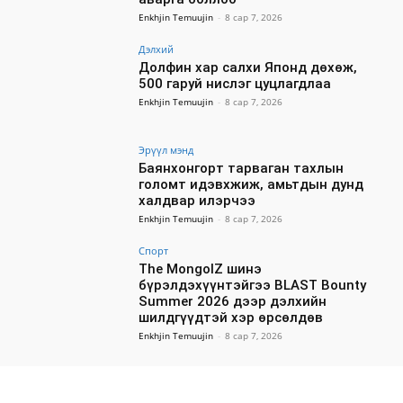
Enkhjin Temuujin
-
8 сар 7, 2026
Дэлхий
Долфин хар салхи Японд дөхөж,
500 гаруй нислэг цуцлагдлаа
Enkhjin Temuujin
-
8 сар 7, 2026
Эрүүл мэнд
Баянхонгорт тарваган тахлын
голомт идэвхжиж, амьтдын дунд
халдвар илэрчээ
Enkhjin Temuujin
-
8 сар 7, 2026
Спорт
The MongolZ шинэ
бүрэлдэхүүнтэйгээ BLAST Bounty
Summer 2026 дээр дэлхийн
шилдгүүдтэй хэр өрсөлдөв
Enkhjin Temuujin
-
8 сар 7, 2026