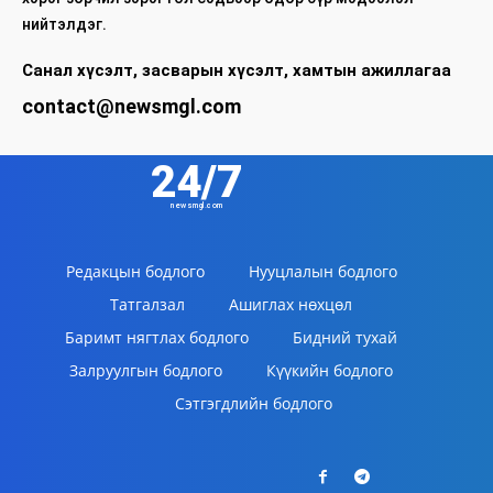
нийтэлдэг.
Санал хүсэлт, засварын хүсэлт, хамтын ажиллагаа
contact@newsmgl.com
24/7
newsmgl.com
Редакцын бодлого
Нууцлалын бодлого
Татгалзал
Ашиглах нөхцөл
Баримт нягтлах бодлого
Бидний тухай
Залруулгын бодлого
Күүкийн бодлого
Сэтгэгдлийн бодлого