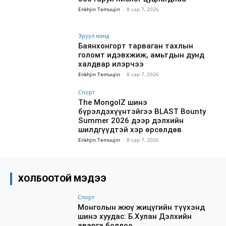
Enkhjin Temuujin
-
8 сар 7, 2026
Эрүүл мэнд
Баянхонгорт тарваган тахлын
голомт идэвхжиж, амьтдын дунд
халдвар илэрчээ
Enkhjin Temuujin
-
8 сар 7, 2026
Спорт
The MongolZ шинэ
бүрэлдэхүүнтэйгээ BLAST Bounty
Summer 2026 дээр дэлхийн
шилдгүүдтэй хэр өрсөлдөв
Enkhjin Temuujin
-
8 сар 7, 2026
ХОЛБООТОЙ МЭДЭЭ
Спорт
Монголын жюү жицүгийн түүхэнд
шинэ хуудас: Б.Хулан Дэлхийн
аварга боллоо