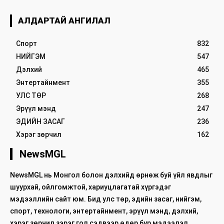
АЛДАРТАЙ АНГИЛАЛ
Спорт
832
НИЙГЭМ
547
Дэлхий
465
Энтертайнмент
355
УЛС ТӨР
268
Эрүүл мэнд
247
ЭДИЙН ЗАСАГ
236
Хэрэг зөрчил
162
NewsMGL
NewsMGL нь Монгол болон дэлхийд өрнөж буй үйл явдлыг
шуурхай, ойлгомжтой, хариуцлагатай хүргэдэг
мэдээллийн сайт юм. Бид улс төр, эдийн засаг, нийгэм,
спорт, технологи, энтертайнмент, эрүүл мэнд, дэлхий,
хэрэг зөрчил зэрэг гол сэдвээр өдөр бүр мэдээлэл