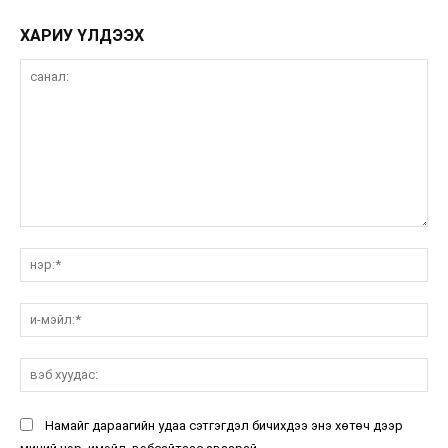
ХАРИУ ҮЛДЭЭХ
санал:
нэ
и-
мэ
вэ
ху
Намайг дараагийн удаа сэтгэгдэл бичихдээ энэ хөтөч дээр
миний нэр, имэйл, вэбсайтаас аваарай.