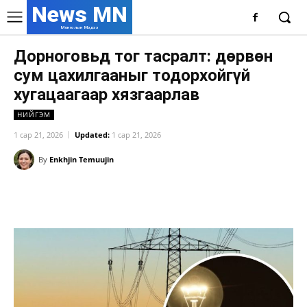
News MN
Монголын Мэдээ
Дорноговьд тог тасралт: дөрвөн
сум цахилгааныг тодорхойгүй
хугацаагаар хязгаарлав
НИЙГЭМ
1 сар 21, 2026
Updated:
1 сар 21, 2026
By
Enkhjin Temuujin
Facebook
X
WhatsApp