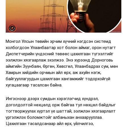
Монгол Улсын төвийн эрчим хүчний нэгдсэн системд
холбогдсон Улаанбаатар хот болон аймаг, орон нутагт
Диспетчерийн үндэсний төвөөс цахилгаан түгээлтийг
ээлжлэн хязгаарлаж эхэлжээ. Энэ хүрээнд Дорноговь
аймгийн Зүүнбаян, Өргөн, Хөвсгөл, Улаанбадрах сум, мөн
Хамрын хийдийн орчмын айл өрх, аж ахуйн нэгж,
байгууллагуудын цахилгаан хангамжийг тодорхойгүй
хугацаагаар тасалсан байна.
Ингэснээр дээрх сумдын хэрэглэгчид хүндрэл,
доголдолтой нөхцөлд орж байгаа тул нөхцөл байдлыг
тогтворжуулах хүртэл үе шаттай, ээлжлэн хязгаарлалт
үргэлжлэх боломжтойг албаныхан анхаарууллаа.
Цахилгаан тасалдсанаар айл өрх, үйлчилгээ,