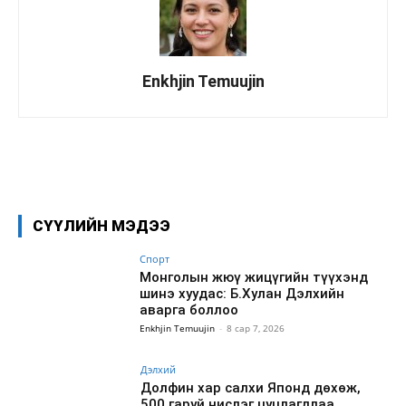
Enkhjin Temuujin
Facebook
X
WhatsApp
СҮҮЛИЙН МЭДЭЭ
Спорт
Монголын жюү жицүгийн түүхэнд
шинэ хуудас: Б.Хулан Дэлхийн
аварга боллоо
Enkhjin Temuujin
-
8 сар 7, 2026
Дэлхий
Долфин хар салхи Японд дөхөж,
500 гаруй нислэг цуцлагдлаа