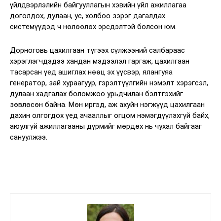
үйлдвэрлэлийн байгууллагын хэвийн үйл ажиллагаа
доголдох, дулаан, ус, холбоо зэрэг дагалдах
системүүдэд ч нөлөөлөх эрсдэлтэй болсон юм.
Дорноговь цахилгаан түгээх сүлжээний салбараас
хэрэглэгчдэдээ хандан мэдээлэл гаргаж, цахилгаан
тасарсан үед ашиглах нөөц эх үүсвэр, ялангуяа
генератор, зай хураагуур, гэрэлтүүлгийн нэмэлт хэрэгсэл,
дулаан хадгалах боломжоо урьдчилан бэлтгэхийг
зөвлөсөн байна. Мөн иргэд, аж ахуйн нэгжүүд цахилгаан
дахин олгогдох үед ачааллыг огцом нэмэгдүүлэхгүй байх,
аюулгүй ажиллагааны дүрмийг мөрдөх нь чухал байгааг
сануулжээ.