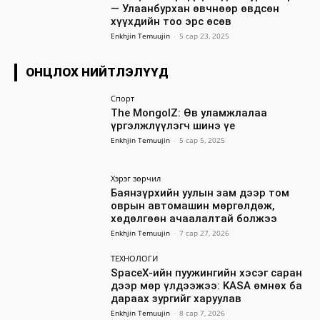
— Улаанбурхан өвчнөөр өвдсөн
хүүхдийн тоо эрс өсөв
Enkhjin Temuujin
-
5 сар 23, 2025
ОНЦЛОХ НИЙТЛЭЛҮҮД
Спорт
The MongolZ: Өв уламжлалаа
үргэлжлүүлэгч шинэ үе
Enkhjin Temuujin
-
5 сар 5, 2025
Хэрэг зөрчил
Баянзүрхийн уулын зам дээр том
оврын автомашин мөргөлдөж,
хөдөлгөөн ачаалалтай болжээ
Enkhjin Temuujin
-
7 сар 27, 2026
ТЕХНОЛОГИ
SpaceX-ийн пуужингийн хэсэг саран
дээр мөр үлдээжээ: KASA өмнөх ба
дараах зургийг харуулав
Enkhjin Temuujin
-
8 сар 7, 2026