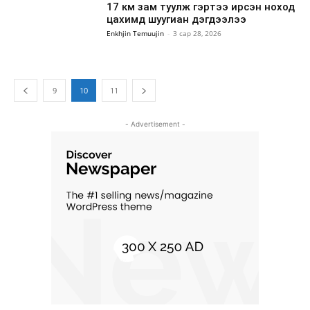
17 км зам туулж гэртээ ирсэн ноход
цахимд шуугиан дэгдээлээ
Enkhjin Temuujin
-
3 сар 28, 2026
9
10
11
- Advertisement -