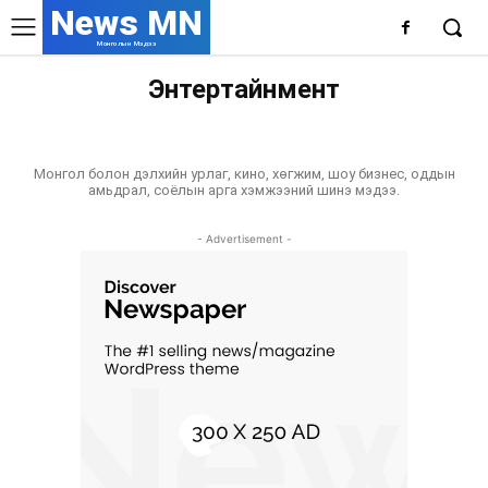
News MN
Монголын Мэдээ
Энтертайнмент
ДЭЛХИЙ
НИЙГЭМ
СПОРТ
ТЕХНОЛОГИ
УЛС ТӨР
ХЭРЭГ ЗӨРЧИЛ
ЭДИЙН ЗАСАГ
ЭРҮҮЛ МЭНД
Монгол болон дэлхийн урлаг, кино, хөгжим, шоу бизнес, оддын
амьдрал, соёлын арга хэмжээний шинэ мэдээ.
- Advertisement -