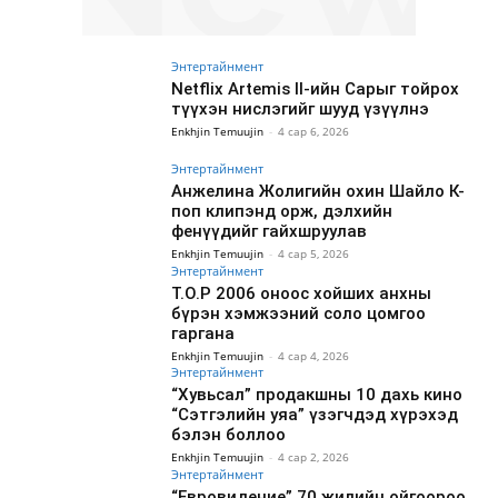
Энтертайнмент
Netflix Artemis II-ийн Сарыг тойрох
түүхэн нислэгийг шууд үзүүлнэ
Enkhjin Temuujin
-
4 сар 6, 2026
Энтертайнмент
Анжелина Жолигийн охин Шайло К-
поп клипэнд орж, дэлхийн
фенүүдийг гайхшруулав
Enkhjin Temuujin
-
4 сар 5, 2026
Энтертайнмент
T.O.P 2006 оноос хойших анхны
бүрэн хэмжээний соло цомгоо
гаргана
Enkhjin Temuujin
-
4 сар 4, 2026
Энтертайнмент
“Хувьсал” продакшны 10 дахь кино
“Сэтгэлийн уяа” үзэгчдэд хүрэхэд
бэлэн боллоо
Enkhjin Temuujin
-
4 сар 2, 2026
Энтертайнмент
“Евровидение” 70 жилийн ойгоороо