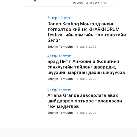
Энтертайнмент
Ronan Keating Монголд анхны
тоглолтоо хийнэ: KHARKHORUM
festival-ийн хамгийн том гэнэтийн
бэлэг
Enkhjin Temuujin
-
8 сар 6, 2026
Энтертайнмент
Брэд Питт Анжелина Жолигийн
санхүүгийн тайланг шаардаж,
шүүхийн маргаан дахин ширүүсэв
Enkhjin Temuujin
-
8 сар 6, 2026
Энтертайнмент
Ariana Grande завсарлага авах
шийдвэрээ эртнээс төлөвлөсөн
гэж мэдэгдэв
Enkhjin Temuujin
-
8 сар 5, 2026