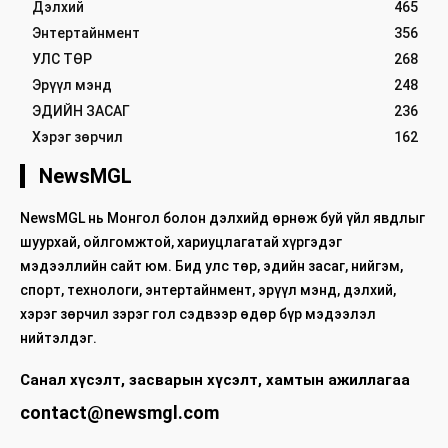
Дэлхий
465
Энтертайнмент
356
УЛС ТӨР
268
Эрүүл мэнд
248
ЭДИЙН ЗАСАГ
236
Хэрэг зөрчил
162
NewsMGL
NewsMGL нь Монгол болон дэлхийд өрнөж буй үйл явдлыг
шуурхай, ойлгомжтой, хариуцлагатай хүргэдэг
мэдээллийн сайт юм. Бид улс төр, эдийн засаг, нийгэм,
спорт, технологи, энтертайнмент, эрүүл мэнд, дэлхий,
хэрэг зөрчил зэрэг гол сэдвээр өдөр бүр мэдээлэл
нийтэлдэг.
Санал хүсэлт, засварын хүсэлт, хамтын ажиллагаа
contact@newsmgl.com