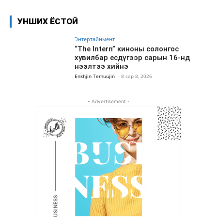
УНШИХ ЁСТОЙ
Энтертайнмент
“The Intern” киноны солонгос
хувилбар есдүгээр сарын 16-нд
нээлтээ хийнэ
Enkhjin Temuujin
-
8 сар 8, 2026
- Advertisement -