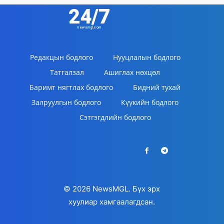
24/7
newsmgl.com
Редакцын бодлого
Нууцлалын бодлого
Татгалзал
Ашиглах нөхцөл
Баримт нягтлах бодлого
Бидний тухай
Залруулгын бодлого
Күүкийн бодлого
Сэтгэгдлийн бодлого
© 2026 NewsMGL. Бүх эрх
хуулиар хамгаалагдсан.