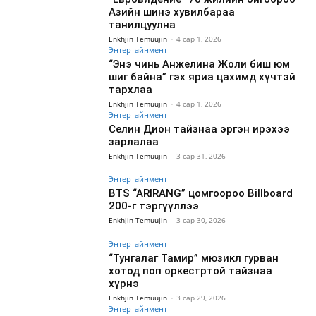
Азийн шинэ хувилбараа
танилцуулна
Enkhjin Temuujin
-
4 сар 1, 2026
Энтертайнмент
“Энэ чинь Анжелина Жоли биш юм
шиг байна” гэх яриа цахимд хүчтэй
тархлаа
Enkhjin Temuujin
-
4 сар 1, 2026
Энтертайнмент
Селин Дион тайзнаа эргэн ирэхээ
зарлалаа
Enkhjin Temuujin
-
3 сар 31, 2026
Энтертайнмент
BTS “ARIRANG” цомгоороо Billboard
200-г тэргүүллээ
Enkhjin Temuujin
-
3 сар 30, 2026
Энтертайнмент
“Тунгалаг Тамир” мюзикл гурван
хотод поп оркестртой тайзнаа
хүрнэ
Enkhjin Temuujin
-
3 сар 29, 2026
Энтертайнмент