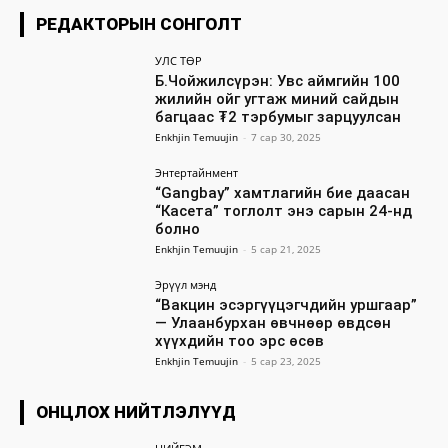
РЕДАКТОРЫН СОНГОЛТ
УЛС ТӨР
Б.Чойжилсүрэн: Увс аймгийн 100
жилийн ойг угтаж миний сайдын
багцаас ₮2 тэрбумыг зарцуулсан
Enkhjin Temuujin
-
7 сар 30, 2025
Энтертайнмент
“Gangbay” хамтлагийн бие даасан
“Касета” тоглолт энэ сарын 24-нд
болно
Enkhjin Temuujin
-
5 сар 21, 2025
Эрүүл мэнд
“Вакцин эсэргүүцэгчдийн уршгаар”
— Улаанбурхан өвчнөөр өвдсөн
хүүхдийн тоо эрс өсөв
Enkhjin Temuujin
-
5 сар 23, 2025
ОНЦЛОХ НИЙТЛЭЛҮҮД