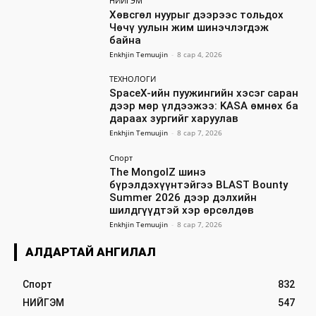
НИЙГЭМ
Хөвсгөл нуурыг дээрээс тольдох
Чөчү уулын жим шинэчлэгдэж
байна
Enkhjin Temuujin
-
8 сар 4, 2026
ТЕХНОЛОГИ
SpaceX-ийн пуужингийн хэсэг саран
дээр мөр үлдээжээ: KASA өмнөх ба
дараах зургийг харуулав
Enkhjin Temuujin
-
8 сар 7, 2026
Спорт
The MongolZ шинэ
бүрэлдэхүүнтэйгээ BLAST Bounty
Summer 2026 дээр дэлхийн
шилдгүүдтэй хэр өрсөлдөв
Enkhjin Temuujin
-
8 сар 7, 2026
АЛДАРТАЙ АНГИЛАЛ
Спорт
832
НИЙГЭМ
547