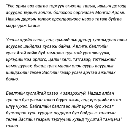
“Улс орны эрх ашгаа тэргүүн эгнээнд тавьж, намын дотоод
асуудал төрийн зовлон болохоос сэргийлэн Монгол Ардын
Намын даргын төлөөх өрсөлдөөнөөс нэрээ татаж буйгаа
мэдэгдэж байна.
Улсын эдийн засаг, ард түмний амьдралд тулгамдсан олон
асуудал шийдлээ хүлээж байна. Авлига, баялгийн
хулгайтай хийж буй тэмцлээ тууштай үргэлжлүүлж,
иргэдийнхээ орлого, цалин хөлс, тэтгэвэр, тэтгэмжийг
нэмэгдүүлэх, бусад тулгамдсан олон суурь асуудлыг
шийдэхийн төлөө Засгийн газар улам эрчтэй ажиллах
болно.
Баялгийн хулгайтай хэзээ ч эвлэрэхгүй. Надад албан
тушаал бус улсын төлөө бодит ажил, ард иргэдийн итгэл
илүү чухал. Байгалийн баялгаас нийт иргэн бус хэсэг
бүлгээрээ хувь хүртдэг шударга бус байдлыг халахын
төлөө Засгийн газрын тэргүүний хувьд тууштай тэмцэнэ”
гэжээ.