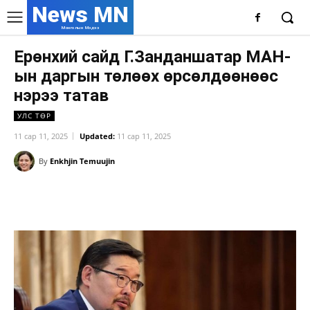
News MN
Монголын Мэдээ
Ерөнхий сайд Г.Занданшатар МАН-
ын даргын төлөөх өрсөлдөөнөөс
нэрээ татав
УЛС ТӨР
11 сар 11, 2025
Updated:
11 сар 11, 2025
By
Enkhjin Temuujin
Facebook
X
WhatsApp