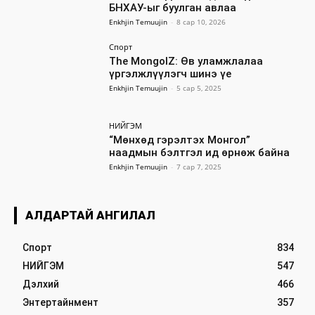
БНХАУ-ыг буулган авлаа
Enkhjin Temuujin
-
8 сар 10, 2026
Спорт
The MongolZ: Өв уламжлалаа
үргэлжлүүлэгч шинэ үе
Enkhjin Temuujin
-
5 сар 5, 2025
НИЙГЭМ
“Мөнхөд гэрэлтэх Монгол”
наадмын бэлтгэл ид өрнөж байна
Enkhjin Temuujin
-
7 сар 7, 2025
АЛДАРТАЙ АНГИЛАЛ
Спорт
834
НИЙГЭМ
547
Дэлхий
466
Энтертайнмент
357