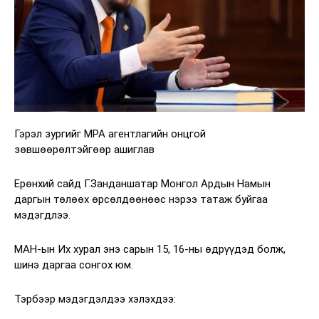
Гэрэл зургийг MPA агентлагийн онцгой
зөвшөөрөлтэйгөөр ашиглав
Ерөнхий сайд Г.Занданшатар Монгол Ардын Намын
даргын төлөөх өрсөлдөөнөөс нэрээ татаж буйгаа
мэдэгдлээ.
МАН-ын Их хурал энэ сарын 15, 16-ны өдрүүдэд болж,
шинэ даргаа сонгох юм.
Тэрбээр мэдэгдэлдээ хэлэхдээ: