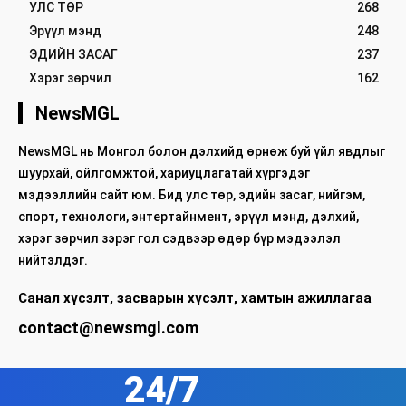
УЛС ТӨР
268
Эрүүл мэнд
248
ЭДИЙН ЗАСАГ
237
Хэрэг зөрчил
162
NewsMGL
NewsMGL нь Монгол болон дэлхийд өрнөж буй үйл явдлыг
шуурхай, ойлгомжтой, хариуцлагатай хүргэдэг
мэдээллийн сайт юм. Бид улс төр, эдийн засаг, нийгэм,
спорт, технологи, энтертайнмент, эрүүл мэнд, дэлхий,
хэрэг зөрчил зэрэг гол сэдвээр өдөр бүр мэдээлэл
нийтэлдэг.
Санал хүсэлт, засварын хүсэлт, хамтын ажиллагаа
contact@newsmgl.com
24/7