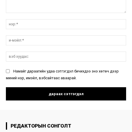
санал:
нэ
и-
мэ
вэ
ху
Намайг дараагийн удаа сэтгэгдэл бичихдээ энэ хөтөч дээр
миний нэр, имэйл, вэбсайтаас аваарай.
РЕДАКТОРЫН СОНГОЛТ