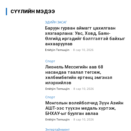
СҮҮЛИЙН МЭДЭЭ
ЭДИЙН ЗАСАГ
Баруун гурван аймагт цахилгаан
хязгаарлана: Увс, Ховд, Баян-
Өлгийд иргэдийг бэлтгэлтэй байхыг
анхааруулав
Enkhjin Temuujin
-
8 сар 10, 2026
Спорт
Лионель Мессигийн аав 68
насандаа таалал төгсөж,
хөлбөмбөгийн ертөнц эмгэнэл
илэрхийлэв
Enkhjin Temuujin
-
8 сар 10, 2026
Спорт
Монголын волейболчид Зүүн Азийн
АШТ-ээс түүхэн медаль хүртэж,
БНХАУ-ыг буулган авлаа
Enkhjin Temuujin
-
8 сар 10, 2026
Энтертайнмент