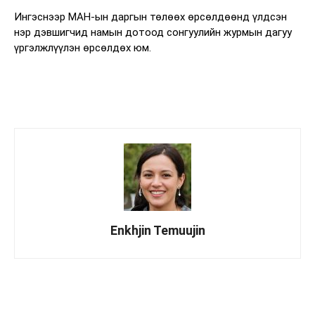
Ингэснээр МАН-ын даргын төлөөх өрсөлдөөнд үлдсэн
нэр дэвшигчид намын дотоод сонгуулийн журмын дагуу
үргэлжлүүлэн өрсөлдөх юм.
Enkhjin Temuujin
Facebook
X
WhatsApp