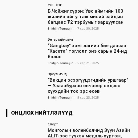
УЛС ТӨР
Б.Чойжилсүрэн: Увс аймгийн 100
жилийн ойг угтаж миний сайдын
багцаас ₮2 тэрбумыг зарцуулсан
Enkhjin Temuujin
-
7 сар 30, 2025
Энтертайнмент
“Gangbay” хамтлагийн бие даасан
“Касета” тоглолт энэ сарын 24-нд
болно
Enkhjin Temuujin
-
5 сар 21, 2025
Эрүүл мэнд
“Вакцин эсэргүүцэгчдийн уршгаар”
— Улаанбурхан өвчнөөр өвдсөн
хүүхдийн тоо эрс өсөв
Enkhjin Temuujin
-
5 сар 23, 2025
ОНЦЛОХ НИЙТЛЭЛҮҮД
Спорт
Монголын волейболчид Зүүн Азийн
АШТ-ээс түүхэн медаль хүртэж,