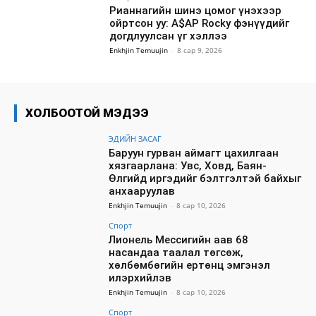
Рианнагийн шинэ цомог үнэхээр
ойртсон уу: A$AP Rocky фэнүүдийг
догдлуулсан үг хэллээ
Enkhjin Temuujin
-
8 сар 9, 2026
ХОЛБООТОЙ МЭДЭЭ
ЭДИЙН ЗАСАГ
Баруун гурван аймагт цахилгаан
хязгаарлана: Увс, Ховд, Баян-
Өлгийд иргэдийг бэлтгэлтэй байхыг
анхааруулав
Enkhjin Temuujin
-
8 сар 10, 2026
Спорт
Лионель Мессигийн аав 68
насандаа таалал төгсөж,
хөлбөмбөгийн ертөнц эмгэнэл
илэрхийлэв
Enkhjin Temuujin
-
8 сар 10, 2026
Спорт