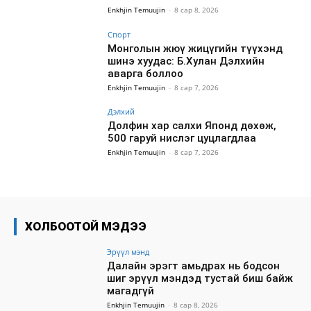
Enkhjin Temuujin
-
8 сар 8, 2026
Спорт
Монголын жюү жицүгийн түүхэнд
шинэ хуудас: Б.Хулан Дэлхийн
аварга боллоо
Enkhjin Temuujin
-
8 сар 7, 2026
Дэлхий
Долфин хар салхи Японд дөхөж,
500 гаруй нислэг цуцлагдлаа
Enkhjin Temuujin
-
8 сар 7, 2026
ХОЛБООТОЙ МЭДЭЭ
Эрүүл мэнд
Далайн эрэгт амьдрах нь бодсон
шиг эрүүл мэндэд тустай биш байж
магадгүй
Enkhjin Temuujin
-
8 сар 8, 2026