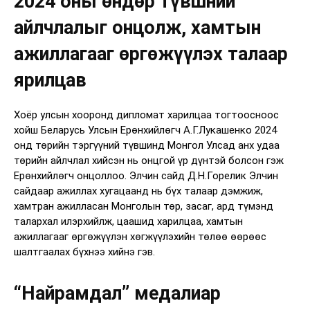
2024 оны өндөр түвшний
айлчлалыг онцолж, хамтын
ажиллагааг өргөжүүлэх талаар
ярилцав
Хоёр улсын хооронд дипломат харилцаа тогтоосноос
хойш Беларусь Улсын Ерөнхийлөгч А.Г.Лукашенко 2024
онд төрийн тэргүүний түвшинд Монгол Улсад анх удаа
төрийн айлчлал хийсэн нь онцгой үр дүнтэй болсон гэж
Ерөнхийлөгч онцоллоо. Элчин сайд Д.Н.Горелик Элчин
сайдаар ажиллах хугацаанд нь бүх талаар дэмжиж,
хамтран ажилласан Монголын төр, засаг, ард түмэнд
талархал илэрхийлж, цаашид харилцаа, хамтын
ажиллагааг өргөжүүлэн хөгжүүлэхийн төлөө өөрөөс
шалтгаалах бүхнээ хийнэ гэв.
“Найрамдал” медалиар