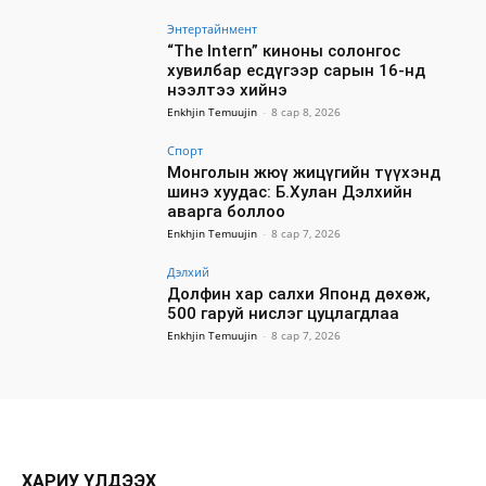
Энтертайнмент
“The Intern” киноны солонгос
хувилбар есдүгээр сарын 16-нд
нээлтээ хийнэ
Enkhjin Temuujin
-
8 сар 8, 2026
Спорт
Монголын жюү жицүгийн түүхэнд
шинэ хуудас: Б.Хулан Дэлхийн
аварга боллоо
Enkhjin Temuujin
-
8 сар 7, 2026
Дэлхий
Долфин хар салхи Японд дөхөж,
500 гаруй нислэг цуцлагдлаа
Enkhjin Temuujin
-
8 сар 7, 2026
ХАРИУ ҮЛДЭЭХ