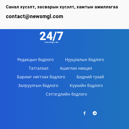
Санал хүсэлт, засварын хүсэлт, хамтын ажиллагаа
contact@newsmgl.com
24/7
newsmgl.com
Редакцын бодлого
Нууцлалын бодлого
Татгалзал
Ашиглах нөхцөл
Баримт нягтлах бодлого
Бидний тухай
Залруулгын бодлого
Күүкийн бодлого
Сэтгэгдлийн бодлого