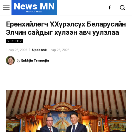
News MN
Монголын Мэдээ
Ерөнхийлөгч У.Хүрэлсүх Беларусийн
Элчин сайдыг хүлээн авч уулзлаа
УЛС ТӨР
1 сар 26, 2026
Updated:
1 сар 26, 2026
By
Enkhjin Temuujin
Facebook
X
WhatsApp