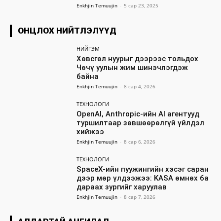
Enkhjin Temuujin
-
5 сар 23, 2025
ОНЦЛОХ НИЙТЛЭЛҮҮД
НИЙГЭМ
Хөвсгөл нуурыг дээрээс тольдох
Чөчү уулын жим шинэчлэгдэж
байна
Enkhjin Temuujin
-
8 сар 4, 2026
ТЕХНОЛОГИ
OpenAI, Anthropic-ийн AI агентууд
туршилтаар зөвшөөрөлгүй үйлдэл
хийжээ
Enkhjin Temuujin
-
8 сар 6, 2026
ТЕХНОЛОГИ
SpaceX-ийн пуужингийн хэсэг саран
дээр мөр үлдээжээ: KASA өмнөх ба
дараах зургийг харуулав
Enkhjin Temuujin
-
8 сар 7, 2026