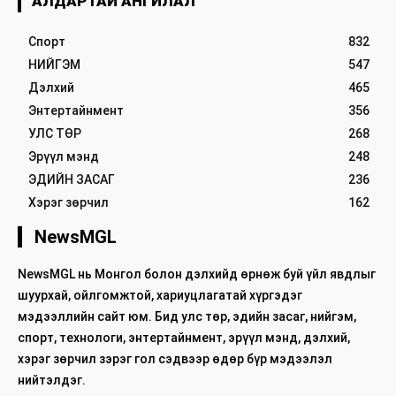
АЛДАРТАЙ АНГИЛАЛ
Спорт
832
НИЙГЭМ
547
Дэлхий
465
Энтертайнмент
356
УЛС ТӨР
268
Эрүүл мэнд
248
ЭДИЙН ЗАСАГ
236
Хэрэг зөрчил
162
NewsMGL
NewsMGL нь Монгол болон дэлхийд өрнөж буй үйл явдлыг
шуурхай, ойлгомжтой, хариуцлагатай хүргэдэг
мэдээллийн сайт юм. Бид улс төр, эдийн засаг, нийгэм,
спорт, технологи, энтертайнмент, эрүүл мэнд, дэлхий,
хэрэг зөрчил зэрэг гол сэдвээр өдөр бүр мэдээлэл
нийтэлдэг.