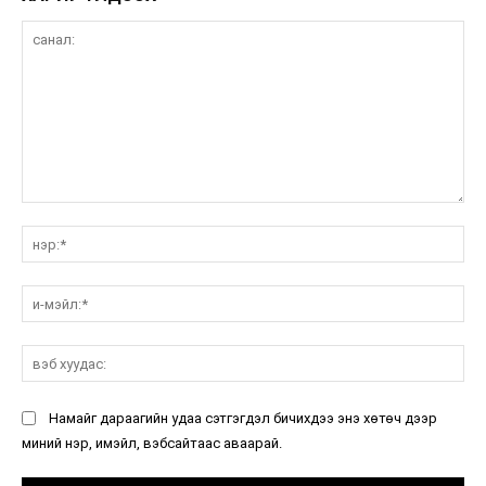
санал:
нэ
и-
мэ
вэ
ху
Намайг дараагийн удаа сэтгэгдэл бичихдээ энэ хөтөч дээр
миний нэр, имэйл, вэбсайтаас аваарай.