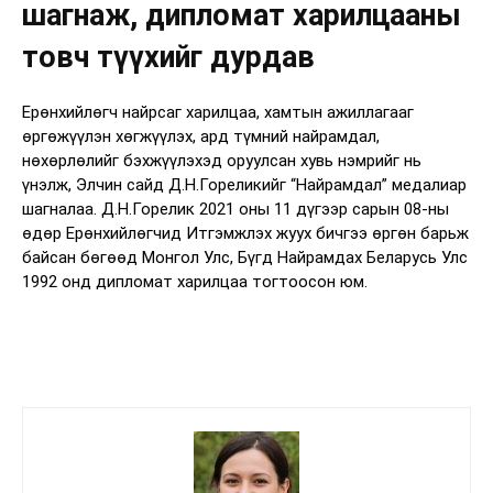
шагнаж, дипломат харилцааны
товч түүхийг дурдав
Ерөнхийлөгч найрсаг харилцаа, хамтын ажиллагааг
өргөжүүлэн хөгжүүлэх, ард түмний найрамдал,
нөхөрлөлийг бэхжүүлэхэд оруулсан хувь нэмрийг нь
үнэлж, Элчин сайд Д.Н.Гореликийг “Найрамдал” медалиар
шагналаа. Д.Н.Горелик 2021 оны 11 дүгээр сарын 08-ны
өдөр Ерөнхийлөгчид Итгэмжлэх жуух бичгээ өргөн барьж
байсан бөгөөд Монгол Улс, Бүгд Найрамдах Беларусь Улс
1992 онд дипломат харилцаа тогтоосон юм.