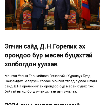
Элчин сайд Д.Н.Горелик эх
орондоо бүр мөсөн буцахтай
холбогдон уулзав
Монгол Улсын Ерөнхийлөгч Ухнаагийн Хүрэлсүх Бүгд
Найрамдах Беларусь Улсаас Монгол Улсад суугаа Элчин
сайд Д.Н.Гореликийг эх орондоо бүр мөсөн буцах гэж
буйтай нь холбогдуулан хүлээн авч уулзлаа.