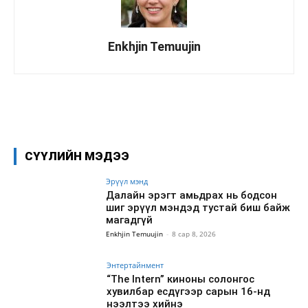
Enkhjin Temuujin
Facebook
X
WhatsApp
СҮҮЛИЙН МЭДЭЭ
Эрүүл мэнд
Далайн эрэгт амьдрах нь бодсон
шиг эрүүл мэндэд тустай биш байж
магадгүй
Enkhjin Temuujin
-
8 сар 8, 2026
Энтертайнмент
“The Intern” киноны солонгос
хувилбар есдүгээр сарын 16-нд
нээлтээ хийнэ