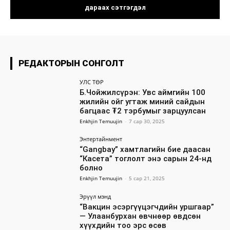
РЕДАКТОРЫН СОНГОЛТ
УЛС ТӨР
Б.Чойжилсүрэн: Увс аймгийн 100
жилийн ойг угтаж миний сайдын
багцаас ₮2 тэрбумыг зарцуулсан
Enkhjin Temuujin
-
7 сар 30, 2025
Энтертайнмент
“Gangbay” хамтлагийн бие даасан
“Касета” тоглолт энэ сарын 24-нд
болно
Enkhjin Temuujin
-
5 сар 21, 2025
Эрүүл мэнд
“Вакцин эсэргүүцэгчдийн уршгаар”
— Улаанбурхан өвчнөөр өвдсөн
хүүхдийн тоо эрс өсөв