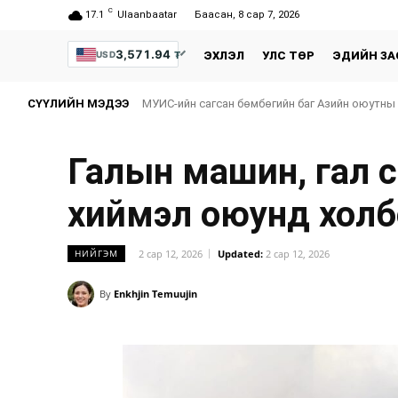
C
17.1
Ulaanbaatar
Баасан, 8 сар 7, 2026
3,571.94
₮
USD
ЭХЛЭЛ
УЛС ТӨР
ЭДИЙН ЗА
СҮҮЛИЙН МЭДЭЭ
МУИС-ийн сагсан бөмбөгийн баг Азийн оюутны
Галын машин, гал 
хиймэл оюунд холб
2 сар 12, 2026
Updated:
2 сар 12, 2026
НИЙГЭМ
By
Enkhjin Temuujin