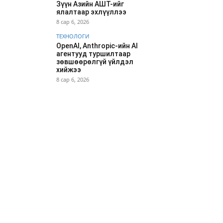
Зүүн Азийн АШТ-ийг
ялалтаар эхлүүллээ
8 сар 6, 2026
ТЕХНОЛОГИ
OpenAI, Anthropic-ийн AI
агентууд туршилтаар
зөвшөөрөлгүй үйлдэл
хийжээ
8 сар 6, 2026