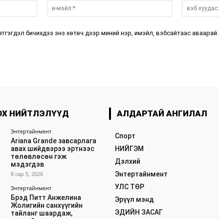
нэр:*
и-
мэйл:*
этгэгдэл бичихдээ энэ хөтөч дээр миний нэр, имэйл, вэбсайтаас аваарай.
ОХ НИЙТЛЭЛҮҮД
АЛДАРТАЙ АНГИЛАЛ
Энтертайнмент
Спорт
Ariana Grande завсарлага
авах шийдвэрээ эртнээс
НИЙГЭМ
төлөвлөсөн гэж
Дэлхий
мэдэгдэв
8 сар 5, 2026
Энтертайнмент
УЛС ТӨР
Энтертайнмент
Брэд Питт Анжелина
Эрүүл мэнд
Жолигийн санхүүгийн
ЭДИЙН ЗАСАГ
тайланг шаардаж,