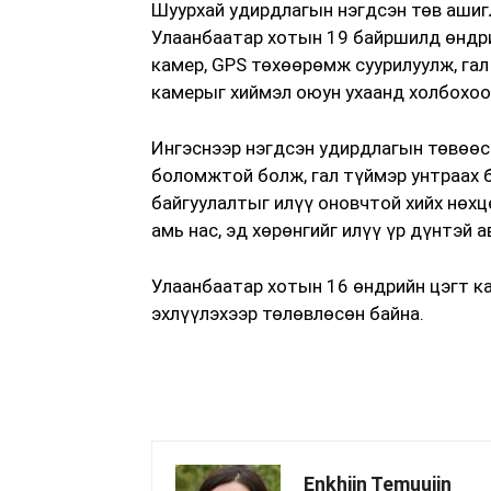
Шуурхай удирдлагын нэгдсэн төв ашиг
Улаанбаатар хотын 19 байршилд өндри
камер, GPS төхөөрөмж суурилуулж, гал
камерыг хиймэл оюун ухаанд холбохоо
Ингэснээр нэгдсэн удирдлагын төвөөс
боломжтой болж, гал түймэр унтраах б
байгуулалтыг илүү оновчтой хийх нөхц
амь нас, эд хөрөнгийг илүү үр дүнтэй
Улаанбаатар хотын 16 өндрийн цэгт ка
эхлүүлэхээр төлөвлөсөн байна.
Enkhjin Temuujin