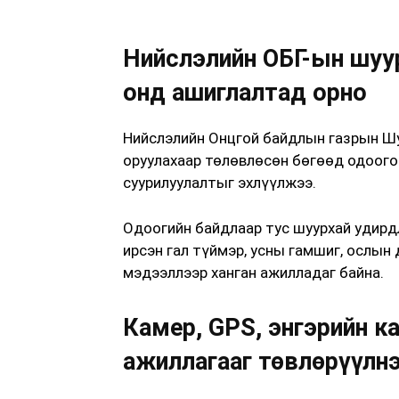
Нийслэлийн ОБГ-ын шуу
онд ашиглалтад орно
Нийслэлийн Онцгой байдлын газрын Шу
оруулахаар төлөвлөсөн бөгөөд одоого
суурилуулалтыг эхлүүлжээ.
Одоогийн байдлаар тус шуурхай удирд
ирсэн гал түймэр, усны гамшиг, ослын
мэдээллээр ханган ажилладаг байна.
Камер, GPS, энгэрийн к
ажиллагааг төвлөрүүлн