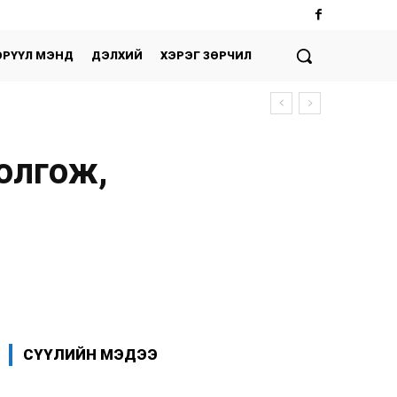
ЭРҮҮЛ МЭНД
ДЭЛХИЙ
ХЭРЭГ ЗӨРЧИЛ
олгож,
Facebook
X
WhatsApp
СҮҮЛИЙН МЭДЭЭ