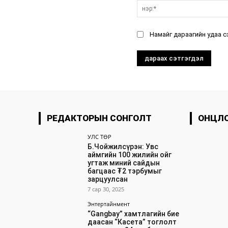
Намайг дараагийн удаа с
РЕДАКТОРЫН СОНГОЛТ
ОНЦЛ
УЛС ТӨР
Б.Чойжилсүрэн: Увс
аймгийн 100 жилийн ойг
угтаж миний сайдын
багцаас ₮2 тэрбумыг
зарцуулсан
7 сар 30, 2025
Энтертайнмент
“Gangbay” хамтлагийн бие
даасан “Касета” тоглолт