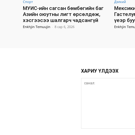
Спорт
Дэлхий
МУИС-ийн сагсан бөмбөгийн баг
Мексики
Азийн оюутны лигт өрсөлдөж,
Гастелу
хэсгээсээ шалгарч чадсангүй
үеэр бу
Enkhjin Temuujin
-
8 сар 6, 2026
Enkhjin Temu
ХАРИУ ҮЛДЭЭХ
санал: