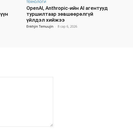
ТЕХНОЛОГИ
OpenAI, Anthropic-ийн AI агентууд
Зүүн
туршилтаар зөвшөөрөлгүй
үйлдэл хийжээ
Enkhjin Temuujin
-
8 сар 6, 2026