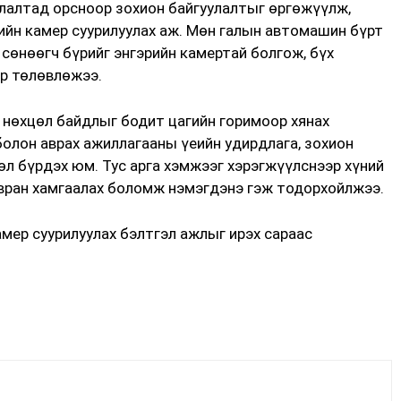
лалтад орсноор зохион байгуулалтыг өргөжүүлж,
йн камер суурилуулах аж. Мөн галын автомашин бүрт
 сөнөөгч бүрийг энгэрийн камертай болгож, бүх
р төлөвлөжээ.
 нөхцөл байдлыг бодит цагийн горимоор хянах
олон аврах ажиллагааны үеийн удирдлага, зохион
өл бүрдэх юм. Тус арга хэмжээг хэрэгжүүлснээр хүний
 авран хамгаалах боломж нэмэгдэнэ гэж тодорхойлжээ.
мер суурилуулах бэлтгэл ажлыг ирэх сараас