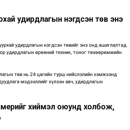
рхай удирдлагын нэгдсэн төв энэ
урхай удирдлагын нэгдсэн төвийг энэ онд ашиглалтад
ор удирдлагын өрөөний техник, тоног төхөөрөмжийн
лагын төв нь 24 цагийн турш нийслэлийн хэмжээнд
 дуудлага мэдээллийг хүлээн авч, удирдлагын
америйг хиймэл оюунд холбож,
э