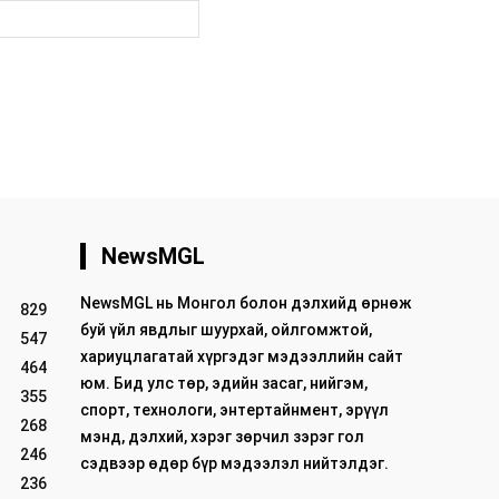
вэб
хуудас:
NewsMGL
NewsMGL нь Монгол болон дэлхийд өрнөж
829
буй үйл явдлыг шуурхай, ойлгомжтой,
547
хариуцлагатай хүргэдэг мэдээллийн сайт
464
юм. Бид улс төр, эдийн засаг, нийгэм,
355
спорт, технологи, энтертайнмент, эрүүл
268
мэнд, дэлхий, хэрэг зөрчил зэрэг гол
246
сэдвээр өдөр бүр мэдээлэл нийтэлдэг.
236