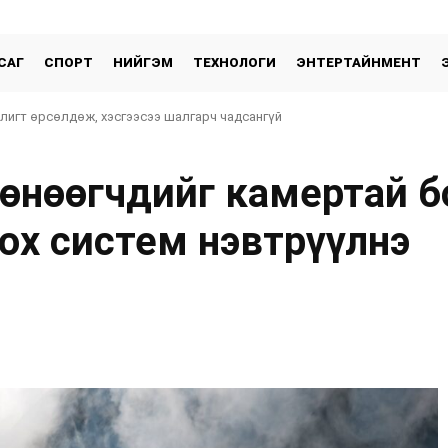
САГ
СПОРТ
НИЙГЭМ
ТЕХНОЛОГИ
ЭНТЕРТАЙНМЕНТ
 лигт өрсөлдөж, хэсгээсээ шалгарч чадсангүй
сөнөөгчдийг камертай б
ох систем нэвтрүүлнэ
хуваалцах