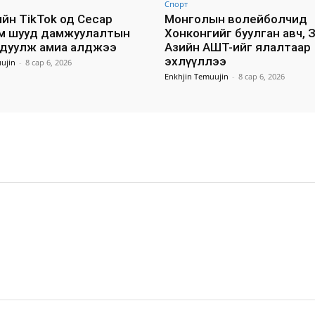
Спорт
йн TikTok од Сесар
Монголын волейболчид
м шууд дамжуулалтын
Хонконгийг буулган авч, 
удуулж амиа алджээ
Азийн АШТ-ийг ялалтаар
эхлүүллээ
ujin
-
8 сар 6, 2026
Enkhjin Temuujin
-
8 сар 6, 2026