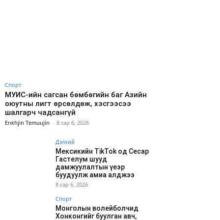
Спорт
МУИС-ийн сагсан бөмбөгийн баг Азийн
оюутны лигт өрсөлдөж, хэсгээсээ
шалгарч чадсангүй
Enkhjin Temuujin
-
8 сар 6, 2026
Дэлхий
Мексикийн TikTok од Сесар
Гастелум шууд
дамжуулалтын үеэр
буудуулж амиа алджээ
8 сар 6, 2026
Спорт
Монголын волейболчид
Хонконгийг буулган авч,