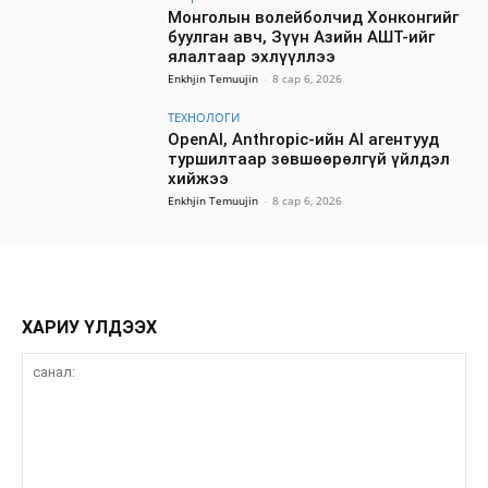
Монголын волейболчид Хонконгийг
буулган авч, Зүүн Азийн АШТ-ийг
ялалтаар эхлүүллээ
Enkhjin Temuujin
-
8 сар 6, 2026
ТЕХНОЛОГИ
OpenAI, Anthropic-ийн AI агентууд
туршилтаар зөвшөөрөлгүй үйлдэл
хийжээ
Enkhjin Temuujin
-
8 сар 6, 2026
ХАРИУ ҮЛДЭЭХ