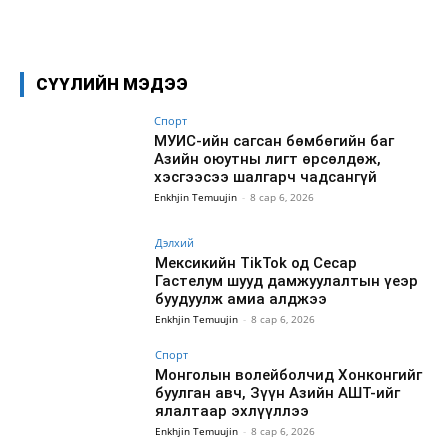
Facebook
X
WhatsApp
СҮҮЛИЙН МЭДЭЭ
Спорт
МУИС-ийн сагсан бөмбөгийн баг
Азийн оюутны лигт өрсөлдөж,
хэсгээсээ шалгарч чадсангүй
Enkhjin Temuujin
-
8 сар 6, 2026
Дэлхий
Мексикийн TikTok од Сесар
Гастелум шууд дамжуулалтын үеэр
буудуулж амиа алджээ
Enkhjin Temuujin
-
8 сар 6, 2026
Спорт
Монголын волейболчид Хонконгийг
буулган авч, Зүүн Азийн АШТ-ийг
ялалтаар эхлүүллээ
Enkhjin Temuujin
-
8 сар 6, 2026