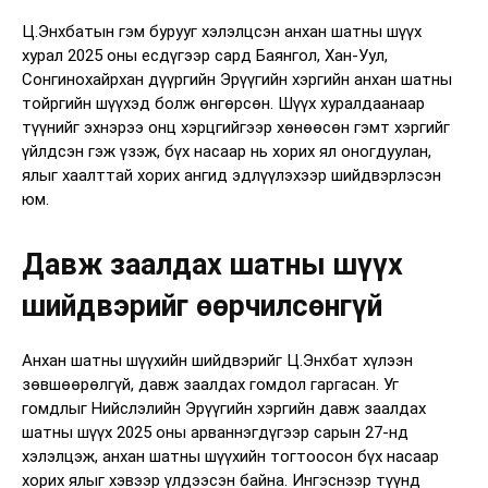
Ц.Энхбатын гэм бурууг хэлэлцсэн анхан шатны шүүх
хурал 2025 оны есдүгээр сард Баянгол, Хан-Уул,
Сонгинохайрхан дүүргийн Эрүүгийн хэргийн анхан шатны
тойргийн шүүхэд болж өнгөрсөн. Шүүх хуралдаанаар
түүнийг эхнэрээ онц хэрцгийгээр хөнөөсөн гэмт хэргийг
үйлдсэн гэж үзэж, бүх насаар нь хорих ял оногдуулан,
ялыг хаалттай хорих ангид эдлүүлэхээр шийдвэрлэсэн
юм.
Давж заалдах шатны шүүх
шийдвэрийг өөрчилсөнгүй
Анхан шатны шүүхийн шийдвэрийг Ц.Энхбат хүлээн
зөвшөөрөлгүй, давж заалдах гомдол гаргасан. Уг
гомдлыг Нийслэлийн Эрүүгийн хэргийн давж заалдах
шатны шүүх 2025 оны арваннэгдүгээр сарын 27-нд
хэлэлцэж, анхан шатны шүүхийн тогтоосон бүх насаар
хорих ялыг хэвээр үлдээсэн байна. Ингэснээр түүнд