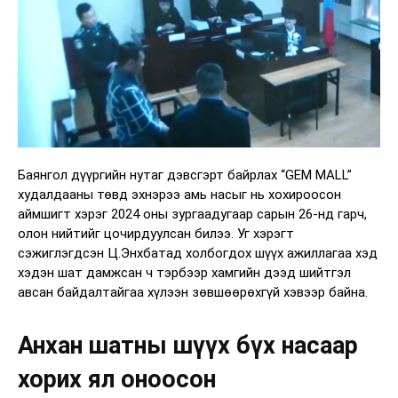
Баянгол дүүргийн нутаг дэвсгэрт байрлах “GEM MALL”
худалдааны төвд эхнэрээ амь насыг нь хохироосон
аймшигт хэрэг 2024 оны зургаадугаар сарын 26-нд гарч,
олон нийтийг цочирдуулсан билээ. Уг хэрэгт
сэжиглэгдсэн Ц.Энхбатад холбогдох шүүх ажиллагаа хэд
хэдэн шат дамжсан ч тэрбээр хамгийн дээд шийтгэл
авсан байдалтайгаа хүлээн зөвшөөрөхгүй хэвээр байна.
Анхан шатны шүүх бүх насаар
хорих ял оноосон