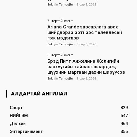
Enkhjin Temuujin
-
5 сар 5, 2025
Энтертайнмент
Ariana Grande завсарлага авах
шийдвэрээ эртнээс төлөвлөсөн
гэж мэдэгдэв
Enkhjin Temuujin
-
8 сар 5, 2026
Энтертайнмент
Брэд Питт Анжелина Жолигийн
санхүүгийн тайланг шаардаж,
шүүхийн маргаан дахин ширүүсэв
Enkhjin Temuujin
-
8 сар 6, 2026
АЛДАРТАЙ АНГИЛАЛ
Спорт
829
НИЙГЭМ
547
Дэлхий
464
Энтертайнмент
355