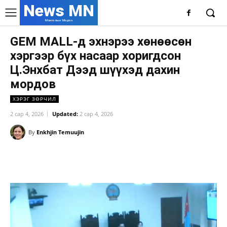
News MN
Монголын Мэдээ
GEM MALL-д эхнэрээ хөнөөсөн
хэргээр бүх насаар хоригдсон
Ц.Энхбат Дээд шүүхэд дахин
мордов
ХЭРЭГ ЗӨРЧИЛ
2 сар 4, 2026
Updated:
2 сар 4, 2026
By
Enkhjin Temuujin
Facebook
X
WhatsApp