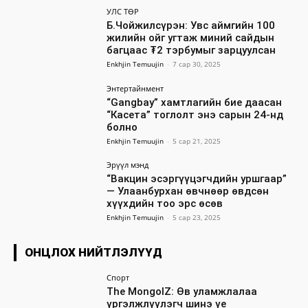
УЛС ТӨР
Б.Чойжилсүрэн: Увс аймгийн 100
жилийн ойг угтаж миний сайдын
багцаас ₮2 тэрбумыг зарцуулсан
Enkhjin Temuujin
-
7 сар 30, 2025
Энтертайнмент
“Gangbay” хамтлагийн бие даасан
“Касета” тоглолт энэ сарын 24-нд
болно
Enkhjin Temuujin
-
5 сар 21, 2025
Эрүүл мэнд
“Вакцин эсэргүүцэгчдийн уршгаар”
— Улаанбурхан өвчнөөр өвдсөн
хүүхдийн тоо эрс өсөв
Enkhjin Temuujin
-
5 сар 23, 2025
ОНЦЛОХ НИЙТЛЭЛҮҮД
Спорт
The MongolZ: Өв уламжлалаа
үргэлжлүүлэгч шинэ үе