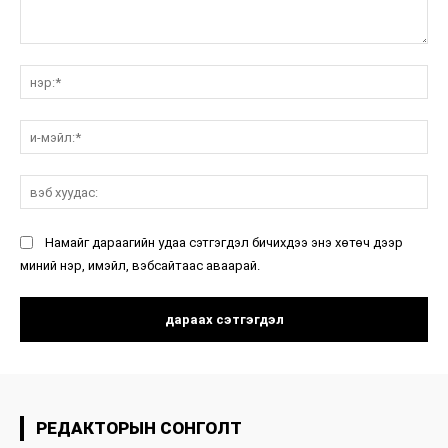
санал:
нэ
и-
мэ
вэ
ху
Намайг дараагийн удаа сэтгэгдэл бичихдээ энэ хөтөч дээр
миний нэр, имэйл, вэбсайтаас аваарай.
РЕДАКТОРЫН СОНГОЛТ