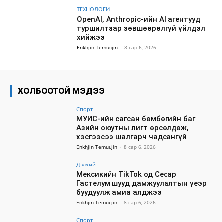
ТЕХНОЛОГИ
OpenAI, Anthropic-ийн AI агентууд
туршилтаар зөвшөөрөлгүй үйлдэл
хийжээ
Enkhjin Temuujin
-
8 сар 6, 2026
ХОЛБООТОЙ МЭДЭЭ
Спорт
МУИС-ийн сагсан бөмбөгийн баг
Азийн оюутны лигт өрсөлдөж,
хэсгээсээ шалгарч чадсангүй
Enkhjin Temuujin
-
8 сар 6, 2026
Дэлхий
Мексикийн TikTok од Сесар
Гастелум шууд дамжуулалтын үеэр
буудуулж амиа алджээ
Enkhjin Temuujin
-
8 сар 6, 2026
Спорт