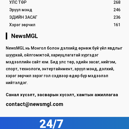
УЛС ТӨР
268
Эрүүл мэнд
246
ЭДИЙН ЗАСАГ
236
Хэрэг зөрчил
161
NewsMGL
NewsMGL нь Монгол болон дэлхийд өрнөж буй үйл явдлыг
шуурхай, ойлгомжтой, хариуцлагатай хүргэдэг
мэдээллийн сайт юм. Бид улс төр, эдийн засаг, нийгэм,
спорт, технологи, энтертайнмент, эрүүл мэнд, дэлхий,
хэрэг зөрчил зэрэг гол сэдвээр өдөр бүр мэдээлэл
нийтэлдэг.
Санал хүсэлт, засварын хүсэлт, хамтын ажиллагаа
contact@newsmgl.com
24/7