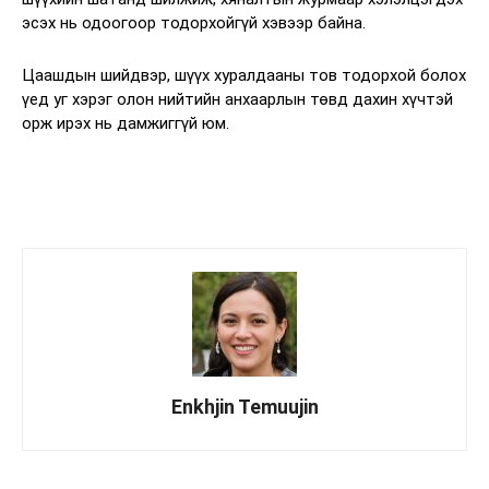
эсэх нь одоогоор тодорхойгүй хэвээр байна.
Цаашдын шийдвэр, шүүх хуралдааны тов тодорхой болох
үед уг хэрэг олон нийтийн анхаарлын төвд дахин хүчтэй
орж ирэх нь дамжиггүй юм.
Enkhjin Temuujin