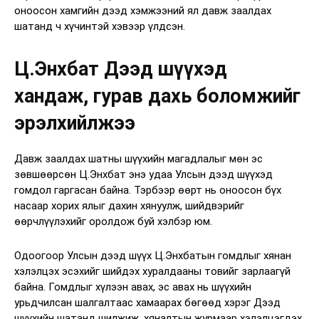
оноосон хамгийн дээд хэмжээний ял давж заалдах
шатанд ч хүчинтэй хэвээр үлдсэн.
Ц.Энхбат Дээд шүүхэд
хандаж, гурав дахь боломжийг
эрэлхийлжээ
Давж заалдах шатны шүүхийн магадлалыг мөн эс
зөвшөөрсөн Ц.Энхбат энэ удаа Улсын дээд шүүхэд
гомдол гаргасан байна. Тэрбээр өөрт нь оноосон бүх
насаар хорих ялыг дахин хянуулж, шийдвэрийг
өөрчлүүлэхийг оролдож буй хэлбэр юм.
Одоогоор Улсын дээд шүүх Ц.Энхбатын гомдлыг хянан
хэлэлцэх эсэхийг шийдэх хуралдааны товийг зарлаагүй
байна. Гомдлыг хүлээн авах, эс авах нь шүүхийн
урьдчилсан шалгалтаас хамаарах бөгөөд хэрэг Дээд
шүүхийн шатанд шилжиж, хяналтын журмаар хэлэлцэгдэх