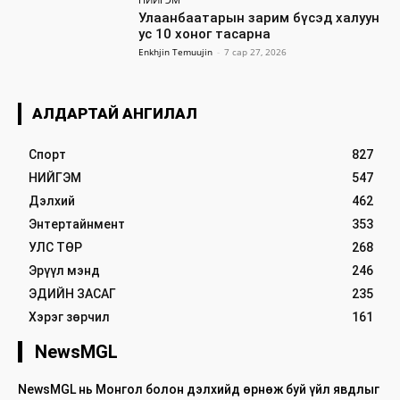
Улаанбаатарын зарим бүсэд халуун
ус 10 хоног тасарна
Enkhjin Temuujin
-
7 сар 27, 2026
АЛДАРТАЙ АНГИЛАЛ
Спорт
827
НИЙГЭМ
547
Дэлхий
462
Энтертайнмент
353
УЛС ТӨР
268
Эрүүл мэнд
246
ЭДИЙН ЗАСАГ
235
Хэрэг зөрчил
161
NewsMGL
NewsMGL нь Монгол болон дэлхийд өрнөж буй үйл явдлыг