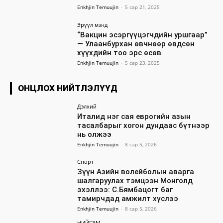
Enkhjin Temuujin
-
5 сар 21, 2025
Эрүүл мэнд
“Вакцин эсэргүүцэгчдийн уршгаар”
— Улаанбурхан өвчнөөр өвдсөн
хүүхдийн тоо эрс өсөв
Enkhjin Temuujin
-
5 сар 23, 2025
ОНЦЛОХ НИЙТЛЭЛҮҮД
Дэлхий
Италид нэг сая еврогийн азын
тасалбарыг хогон дундаас бүтнээр
нь олжээ
Enkhjin Temuujin
-
8 сар 5, 2026
Спорт
Зүүн Азийн волейболын аварга
шалгаруулах тэмцээн Монголд
эхэллээ: С.Бямбацогт баг
тамирчдад амжилт хүслээ
Enkhjin Temuujin
-
8 сар 5, 2026
НИЙГЭМ