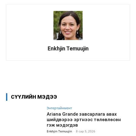
Enkhjin Temuujin
Facebook
X
WhatsApp
СҮҮЛИЙН МЭДЭЭ
Энтертайнмент
Ariana Grande завсарлага авах
шийдвэрээ эртнээс төлөвлөсөн
гэж мэдэгдэв
Enkhjin Temuujin
-
8 сар 5, 2026