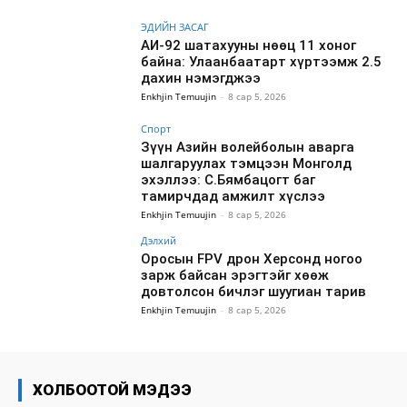
ЭДИЙН ЗАСАГ
АИ-92 шатахууны нөөц 11 хоног
байна: Улаанбаатарт хүртээмж 2.5
дахин нэмэгджээ
Enkhjin Temuujin
-
8 сар 5, 2026
Спорт
Зүүн Азийн волейболын аварга
шалгаруулах тэмцээн Монголд
эхэллээ: С.Бямбацогт баг
тамирчдад амжилт хүслээ
Enkhjin Temuujin
-
8 сар 5, 2026
Дэлхий
Оросын FPV дрон Херсонд ногоо
зарж байсан эрэгтэйг хөөж
довтолсон бичлэг шуугиан тарив
Enkhjin Temuujin
-
8 сар 5, 2026
ХОЛБООТОЙ МЭДЭЭ