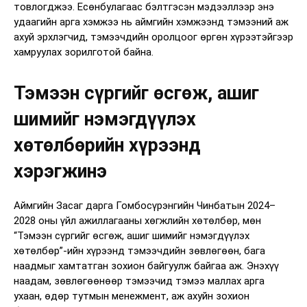
товлогджээ. Есөнбулагаас бэлтгэсэн мэдээллээр энэ
удаагийн арга хэмжээ нь аймгийн хэмжээнд тэмээний аж
ахуй эрхлэгчид, тэмээчдийн оролцоог өргөн хүрээтэйгээр
хамруулах зорилготой байна.
Тэмээн сүргийг өсгөж, ашиг
шимийг нэмэгдүүлэх
хөтөлбөрийн хүрээнд
хэрэгжинэ
Аймгийн Засаг дарга Гомбосүрэнгийн Чинбатын 2024–
2028 оны үйл ажиллагааны хөгжлийн хөтөлбөр, мөн
“Тэмээн сүргийг өсгөж, ашиг шимийг нэмэгдүүлэх
хөтөлбөр”-ийн хүрээнд тэмээчдийн зөвлөгөөн, бага
наадмыг хамтатган зохион байгуулж байгаа аж. Энэхүү
наадам, зөвлөгөөнөөр тэмээчид тэмээ маллах арга
ухаан, өдөр тутмын менежмент, аж ахуйн зохион