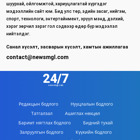
шуурхай, ойлгомжтой, хариуцлагатай хүргэдэг
мэдээллийн сайт юм. Бид улс төр, эдийн засаг, нийгэм,
спорт, технологи, энтертайнмент, эрүүл мэнд, дэлхий,
хэрэг зөрчил зэрэг гол сэдвээр өдөр бүр мэдээлэл
нийтэлдэг.
Санал хүсэлт, засварын хүсэлт, хамтын ажиллагаа
contact@newsmgl.com
24/7
newsmgl.com
Редакцын бодлого
Нууцлалын бодлого
Татгалзал
Ашиглах нөхцөл
Баримт нягтлах бодлого
Бидний тухай
Залруулгын бодлого
Күүкийн бодлого