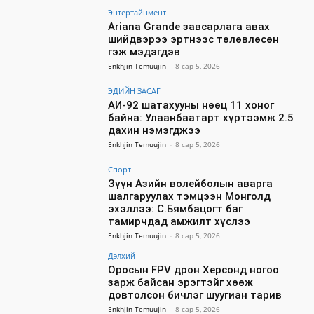
Энтертайнмент
Ariana Grande завсарлага авах
шийдвэрээ эртнээс төлөвлөсөн
гэж мэдэгдэв
Enkhjin Temuujin
-
8 сар 5, 2026
ЭДИЙН ЗАСАГ
АИ-92 шатахууны нөөц 11 хоног
байна: Улаанбаатарт хүртээмж 2.5
дахин нэмэгджээ
Enkhjin Temuujin
-
8 сар 5, 2026
Спорт
Зүүн Азийн волейболын аварга
шалгаруулах тэмцээн Монголд
эхэллээ: С.Бямбацогт баг
тамирчдад амжилт хүслээ
Enkhjin Temuujin
-
8 сар 5, 2026
Дэлхий
Оросын FPV дрон Херсонд ногоо
зарж байсан эрэгтэйг хөөж
довтолсон бичлэг шуугиан тарив
Enkhjin Temuujin
-
8 сар 5, 2026