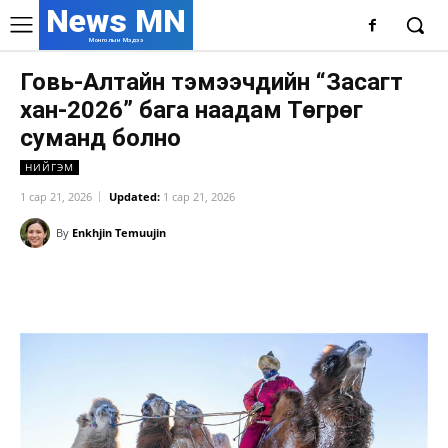
News MN
Монголын Мэдээ
Говь-Алтайн тэмээчдийн “Засагт
хан-2026” бага наадам Төгрөг
суманд болно
НИЙГЭМ
1 сар 21, 2026
Updated:
1 сар 21, 2026
By
Enkhjin Temuujin
Facebook
X
WhatsApp