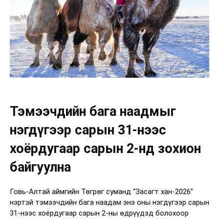
Тэмээчдийн бага наадмыг
нэгдүгээр сарын 31-нээс
хоёрдугаар сарын 2-нд зохион
байгуулна
Говь-Алтай аймгийн Төгрөг суманд “Засагт хан-2026”
нэртэй тэмээчдийн бага наадам энэ оны нэгдүгээр сарын
31-нээс хоёрдугаар сарын 2-ны өдрүүдэд болохоор