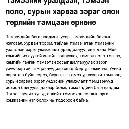
Тэмээний уралдаан, тэмээн
поло, сурын харваа зэрэг олон
төрлийн тэмцээн өрнөнө
Тэмээчдийн бага наадмын үеэр тэмээчдийн баярын
жагсаал, хурдан тором, тайлан тэмээ, атан тэмээний
уралдаан зэрэг уламжлалт уралдаанууд явагдана. Мөн
хамгийн их сүүтэй ингийг тодруулах, тэмээн поло тоглох,
хамгийн ганган тэмээтэй хосыг шалгаруулах зэрэг
үзүүлбэртэй тэмцээнүүдээр хөтөлбөр үргэлжилнэ. Үүний
зэрэгцээ буйл зорох, бурантаг томох ур ухааны тэмцээн,
сурын харваа зэрэг үндэсний уламжлалт тэмцээнүүд
зохион байгуулагдахаар болж, тэмээчдийн бага наадам
Төгрөг сумын хувьд өвлийн томоохон соёлын арга
хэмжээний нэг болох нь тодорхой байна.