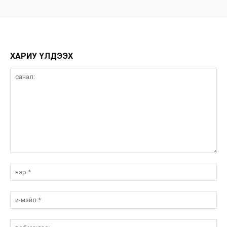
ХАРИУ ҮЛДЭЭХ
санал:
нэ
и-
мэ
вэ