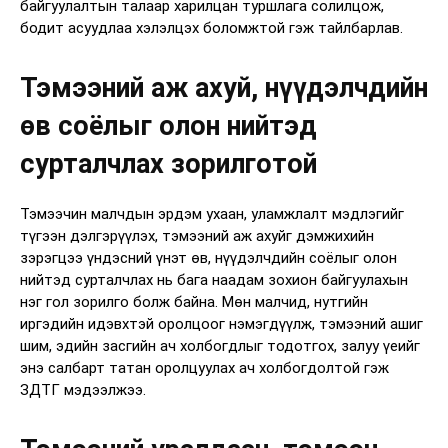
байгуулалтын талаар харилцан туршлага солилцож,
бодит асуудлаа хэлэлцэх боломжтой гэж тайлбарлав.
Тэмээний аж ахуй, нүүдэлчдийн
өв соёлыг олон нийтэд
сурталчлах зорилготой
Тэмээчин малчдын эрдэм ухаан, уламжлалт мэдлэгийг
түгээн дэлгэрүүлэх, тэмээний аж ахуйг дэмжихийн
зэрэгцээ үндэсний үнэт өв, нүүдэлчдийн соёлыг олон
нийтэд сурталчлах нь бага наадам зохион байгуулахын
нэг гол зорилго болж байна. Мөн малчид, нутгийн
иргэдийн идэвхтэй оролцоог нэмэгдүүлж, тэмээний ашиг
шим, эдийн засгийн ач холбогдлыг тодотгох, залуу үеийг
энэ салбарт татан оролцуулах ач холбогдолтой гэж
ЗДТГ мэдээлжээ.