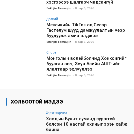
хэсгээсээ шалгарч чадсангүй
Enkhjin Temuujin
-
8 сар 6, 2026
Дэлхий
Мексикийн TikTok од Сесар
Гастелум шууд дамжуулалтын үеэр
буудуулж амиа алджээ
Enkhjin Temuujin
-
8 сар 6, 2026
Спорт
Монголын волейболчид Хонконгийг
буулган авч, Зүүн Азийн АШТ-ийг
ялалтаар эхлүүллээ
Enkhjin Temuujin
-
8 сар 6, 2026
ХОЛБООТОЙ МЭДЭЭ
Хэрэг зөрчил
Ховдын Буянт суманд сураггүй
болсон 10 настай охиныг эрэн хайж
байна