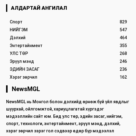
АЛДАРТАЙ АНГИЛАЛ
Спорт
829
НИЙГЭМ
547
Дэлхий
464
Энтертайнмент
355
УЛС ТӨР
268
Эрүүл мэнд
246
ЭДИЙН ЗАСАГ
236
Хэрэг зөрчил
162
NewsMGL
NewsMGL нь Монгол болон дэлхийд өрнөж буй үйл явдлыг
шуурхай, ойлгомжтой, хариуцлагатай хүргэдэг
мэдээллийн сайт юм. Бид улс төр, эдийн засаг, нийгэм,
спорт, технологи, энтертайнмент, эрүүл мэнд, дэлхий,
хэрэг зөрчил зэрэг гол сэдвээр өдөр бүр мэдээлэл