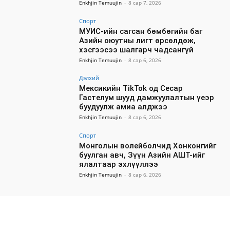
Enkhjin Temuujin
-
8 сар 7, 2026
Спорт
МУИС-ийн сагсан бөмбөгийн баг
Азийн оюутны лигт өрсөлдөж,
хэсгээсээ шалгарч чадсангүй
Enkhjin Temuujin
-
8 сар 6, 2026
Дэлхий
Мексикийн TikTok од Сесар
Гастелум шууд дамжуулалтын үеэр
буудуулж амиа алджээ
Enkhjin Temuujin
-
8 сар 6, 2026
Спорт
Монголын волейболчид Хонконгийг
буулган авч, Зүүн Азийн АШТ-ийг
ялалтаар эхлүүллээ
Enkhjin Temuujin
-
8 сар 6, 2026