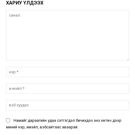
ХАРИУ ҮЛДЭЭХ
санал:
нэ
и-
мэ
вэ
ху
Намайг дараагийн удаа сэтгэгдэл бичихдээ энэ хөтөч дээр
миний нэр, имэйл, вэбсайтаас аваарай.