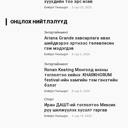
хүүхдийн тоо эрс өсөв
Enkhjin Temuujin
-
5 сар 23, 2025
ОНЦЛОХ НИЙТЛЭЛҮҮД
Энтертайнмент
Ariana Grande завсарлага авах
шийдвэрээ эртнээс төлөвлөсөн
гэж мэдэгдэв
Enkhjin Temuujin
-
8 сар 5, 2026
Энтертайнмент
Ronan Keating Монголд анхны
тоглолтоо хийнэ: KHARKHORUM
festival-ийн хамгийн том гэнэтийн
бэлэг
Enkhjin Temuujin
-
8 сар 6, 2026
Спорт
Иран ДАШТ-ий тоглолтоо Мексик
рүү шилжүүлэх хүсэлт гаргав
Enkhjin Temuujin
-
3 сар 18, 2026