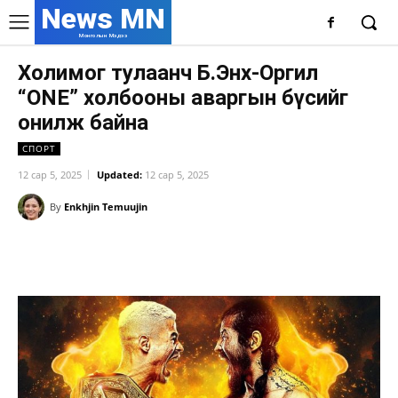
News MN
Монголын Мэдээ
Холимог тулаанч Б.Энх-Оргил
“ONE” холбооны аваргын бүсийг
онилж байна
СПОРТ
12 сар 5, 2025
Updated:
12 сар 5, 2025
By
Enkhjin Temuujin
Facebook
X
WhatsApp