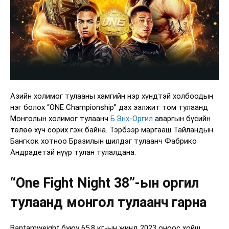
Азийн холимог тулааны хамгийн нэр хүндтэй холбоодын
нэг болох “ONE Championship” дэх ээлжит том тулаанд
Монголын холимог тулаанч
Б.Энх-Оргил
аваргын бүсийн
төлөө хүч сорих гэж байна. Тэрбээр маргааш Тайландын
Бангкок хотноо Бразилын шилдэг тулаанч Фабрико
Андрадетэй нүүр тулан тулалдана.
“One Fight Night 38”-ын оргил
тулаанд монгол тулаанч гарна
Bantamweight буюу 65.8 кг-ын жинд 2023 оноос хойш