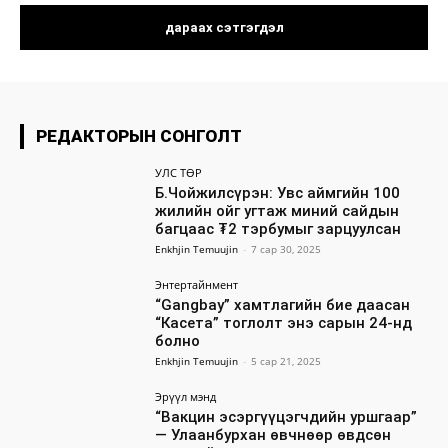
РЕДАКТОРЫН СОНГОЛТ
УЛС ТӨР
Б.Чойжилсүрэн: Увс аймгийн 100
жилийн ойг угтаж миний сайдын
багцаас ₮2 тэрбумыг зарцуулсан
Enkhjin Temuujin
-
7 сар 30, 2025
Энтертайнмент
“Gangbay” хамтлагийн бие даасан
“Касета” тоглолт энэ сарын 24-нд
болно
Enkhjin Temuujin
-
5 сар 21, 2025
Эрүүл мэнд
“Вакцин эсэргүүцэгчдийн уршгаар”
— Улаанбурхан өвчнөөр өвдсөн