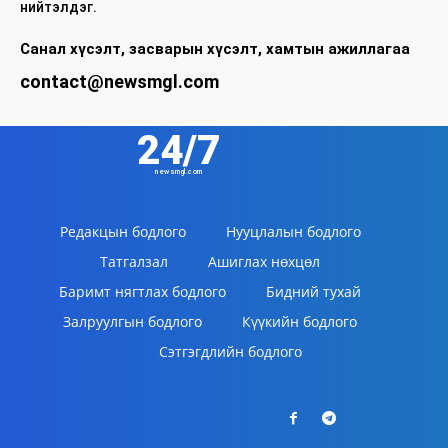
нийтэлдэг.
Санал хүсэлт, засварын хүсэлт, хамтын ажиллагаа
contact@newsmgl.com
24/7
newsmgl.com
Редакцын бодлого
Нууцлалын бодлого
Татгалзал
Ашиглах нөхцөл
Баримт нягтлах бодлого
Бидний тухай
Залруулгын бодлого
Күүкийн бодлого
Сэтгэгдлийн бодлого