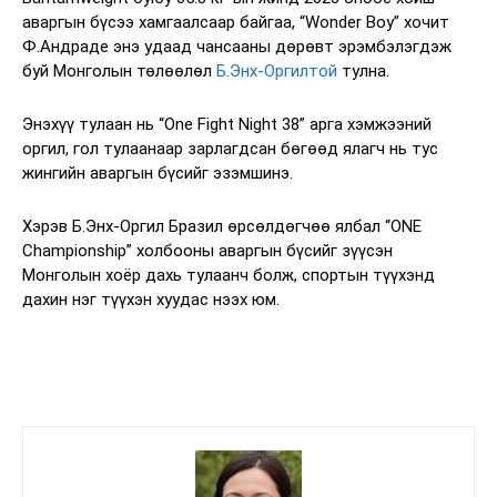
аваргын бүсээ хамгаалсаар байгаа, “Wonder Boy” хочит
Ф.Андраде энэ удаад чансааны дөрөвт эрэмбэлэгдэж
буй Монголын төлөөлөл
Б.Энх-Оргилтой
тулна.
Энэхүү тулаан нь “One Fight Night 38” арга хэмжээний
оргил, гол тулаанаар зарлагдсан бөгөөд ялагч нь тус
жингийн аваргын бүсийг эзэмшинэ.
Хэрэв Б.Энх-Оргил Бразил өрсөлдөгчөө ялбал “ONE
Championship” холбооны аваргын бүсийг зүүсэн
Монголын хоёр дахь тулаанч болж, спортын түүхэнд
дахин нэг түүхэн хуудас нээх юм.