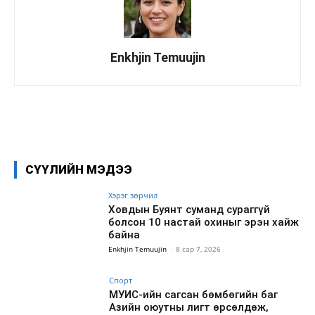
Enkhjin Temuujin
Facebook
X
WhatsApp
СҮҮЛИЙН МЭДЭЭ
Хэрэг зөрчил
Ховдын Буянт суманд сураггүй
болсон 10 настай охиныг эрэн хайж
байна
Enkhjin Temuujin
-
8 сар 7, 2026
Спорт
МУИС-ийн сагсан бөмбөгийн баг
Азийн оюутны лигт өрсөлдөж,