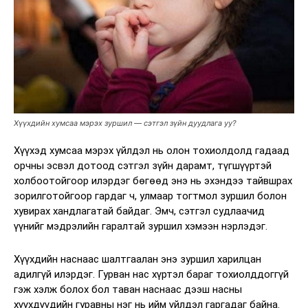
Хүүхдийн хумсаа мэрэх зуршил — сэтгэл зүйн дуудлага уу?
Хүүхэд хумсаа мэрэх үйлдэл нь олон тохиолдолд гадаад
орчны эсвэл дотоод сэтгэл зүйн дарамт, түгшүүртэй
холбоотойгоор илэрдэг бөгөөд энэ нь эхэндээ тайвшрах
зорилготойгоор гардаг ч, улмаар тогтмол зуршил болон
хувирах хандлагатай байдаг. Эмч, сэтгэл судлаачид
үүнийг мэдрэлийн гаралтай зуршил хэмээн нэрлэдэг.
Хүүхдийн наснаас шалтгаалан энэ зуршил харилцан
адилгүй илэрдэг. Гурван нас хүртэл бараг тохиолддоггүй
гэж хэлж болох бол таван наснаас дээш насны
хүүхдүүдийн гуравны нэг нь ийм үйлдэл гаргадаг байна.