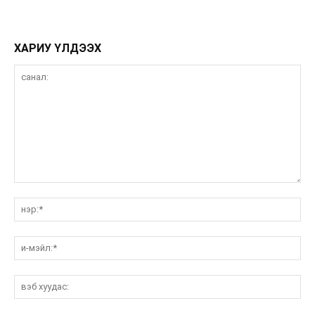
ХАРИУ ҮЛДЭЭХ
санал:
нэ
и-
мэ
вэ
ху