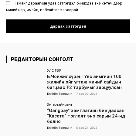
Намайг дараагийн удаа сэтгэгдэл бичихдээ энэ хөтөч дээр
миний нэр, имэйл, вэбсайтаас аваарай.
РЕДАКТОРЫН СОНГОЛТ
УЛС ТӨР
Б.Чойжилсүрэн: Увс аймгийн 100
жилийн ойг угтаж миний сайдын
багцаас ₮2 тэрбумыг зарцуулсан
Enkhjin Temuujin
-
7 сар 30, 2025
Энтертайнмент
“Gangbay” хамтлагийн бие даасан
“Касета” тоглолт энэ сарын 24-нд
болно
Enkhjin Temuujin
-
5 сар 21, 2025