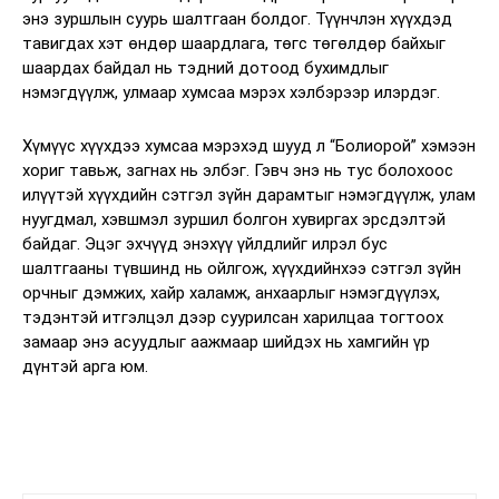
энэ зуршлын суурь шалтгаан болдог. Түүнчлэн хүүхдэд
тавигдах хэт өндөр шаардлага, төгс төгөлдөр байхыг
шаардах байдал нь тэдний дотоод бухимдлыг
нэмэгдүүлж, улмаар хумсаа мэрэх хэлбэрээр илэрдэг.
Хүмүүс хүүхдээ хумсаа мэрэхэд шууд л “Болиорой” хэмээн
хориг тавьж, загнах нь элбэг. Гэвч энэ нь тус болохоос
илүүтэй хүүхдийн сэтгэл зүйн дарамтыг нэмэгдүүлж, улам
нуугдмал, хэвшмэл зуршил болгон хувиргах эрсдэлтэй
байдаг. Эцэг эхчүүд энэхүү үйлдлийг илрэл бус
шалтгааны түвшинд нь ойлгож, хүүхдийнхээ сэтгэл зүйн
орчныг дэмжих, хайр халамж, анхаарлыг нэмэгдүүлэх,
тэдэнтэй итгэлцэл дээр суурилсан харилцаа тогтоох
замаар энэ асуудлыг аажмаар шийдэх нь хамгийн үр
дүнтэй арга юм.