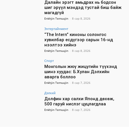
Далайн эрэгт амьдрах нь бодсон
шиг эрүүл мэндэд тустай биш байж
магадгүй
Enkhjin Temuujin
-
8 сар 8, 2026
Энтертайнмент
“The Intern” киноны солонгос
хувилбар есдүгээр сарын 16-нд
нээлтээ хийнэ
Enkhjin Temuujin
-
8 сар 8, 2026
Спорт
Монголын жюү жицүгийн түүхэнд
шинэ хуудас: Б.Хулан Дэлхийн
аварга боллоо
Enkhjin Temuujin
-
8 сар 7, 2026
Дэлхий
Долфин хар салхи Японд дөхөж,
500 гаруй нислэг цуцлагдлаа
Enkhjin Temuujin
-
8 сар 7, 2026