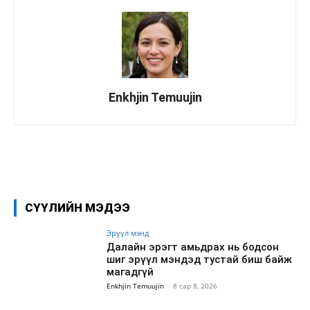
Enkhjin Temuujin
Facebook
X
WhatsApp
СҮҮЛИЙН МЭДЭЭ
Эрүүл мэнд
Далайн эрэгт амьдрах нь бодсон
шиг эрүүл мэндэд тустай биш байж
магадгүй
Enkhjin Temuujin
-
8 сар 8, 2026