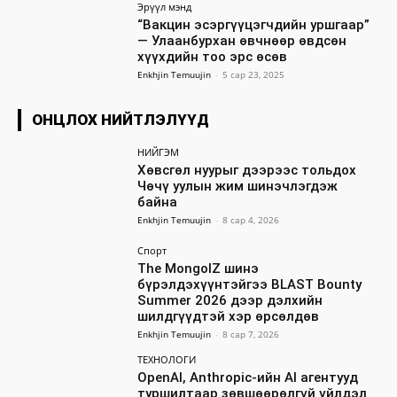
Эрүүл мэнд
“Вакцин эсэргүүцэгчдийн уршгаар”
— Улаанбурхан өвчнөөр өвдсөн
хүүхдийн тоо эрс өсөв
Enkhjin Temuujin
-
5 сар 23, 2025
ОНЦЛОХ НИЙТЛЭЛҮҮД
НИЙГЭМ
Хөвсгөл нуурыг дээрээс тольдох
Чөчү уулын жим шинэчлэгдэж
байна
Enkhjin Temuujin
-
8 сар 4, 2026
Спорт
The MongolZ шинэ
бүрэлдэхүүнтэйгээ BLAST Bounty
Summer 2026 дээр дэлхийн
шилдгүүдтэй хэр өрсөлдөв
Enkhjin Temuujin
-
8 сар 7, 2026
ТЕХНОЛОГИ
OpenAI, Anthropic-ийн AI агентууд
туршилтаар зөвшөөрөлгүй үйлдэл