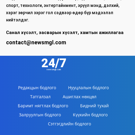
спорт, технологи, энтертайнмент, эрүүл мэнд, дэлхий,
хэрэг зөрчил зэрэг гол сэдвээр өдөр бүр мэдээлэл
нийтэлдэг.
Санал хүсэлт, засварын хүсэлт, хамтын ажиллагаа
contact@newsmgl.com
24/7
newsmgl.com
Редакцын бодлого
Нууцлалын бодлого
Татгалзал
Ашиглах нөхцөл
Баримт нягтлах бодлого
Бидний тухай
Залруулгын бодлого
Күүкийн бодлого
Сэтгэгдлийн бодлого