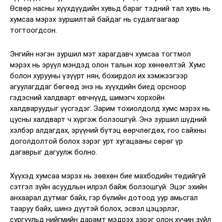
Өсвөр насны хүүхдүүдийн хувьд бараг тэдний тал хувь нь
хумсаа мэрэх зуршилтай байдаг нь судалгаагаар
тогтоогдсон.
Энгийн нэгэн зуршил мэт харагдавч хумсаа тогтмол
мэрэх нь эрүүл мэндэд олон талын хор хөнөөлтэй. Хумс
болон хурууны үзүүрт нян, бохирдол их хэмжээгээр
агуулагддаг бөгөөд энэ нь хүүхдийн биед орсноор
гэдэсний халдварт өвчнүүд, шимэгч хорхойн
халдваруудыг үүсгэдэг. Зарим тохиолдолд хумс мэрэх нь
цусны халдварт ч хүргэж болзошгүй. Энэ зуршил шүдний
хэлбэр алдагдах, эрүүний бүтэц өөрчлөгдөх, гоо сайхны
доголдолтой болох зэрэг урт хугацааны сөрөг үр
дагаврыг дагуулж болно.
Хүүхэд хумсаа мэрэх нь зөвхөн бие махбодийн төдийгүй
сэтгэл зүйн асуудлын илрэл байж болзошгүй. Эцэг эхийн
анхаарал дутмаг байх, гэр бүлийн дотоод уур амьсгал
тааруу байх, шинэ дүүтэй болох, эсвэл цэцэрлэг,
сургуульд нийгмийн дарамт мэдрэх зэрэг олон хүчин зүйл