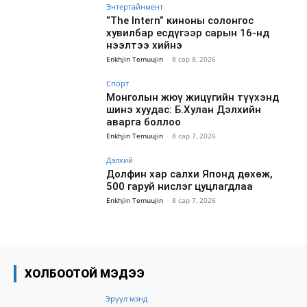
Энтертайнмент
“The Intern” киноны солонгос
хувилбар есдүгээр сарын 16-нд
нээлтээ хийнэ
Enkhjin Temuujin
-
8 сар 8, 2026
Спорт
Монголын жюү жицүгийн түүхэнд
шинэ хуудас: Б.Хулан Дэлхийн
аварга боллоо
Enkhjin Temuujin
-
8 сар 7, 2026
Дэлхий
Долфин хар салхи Японд дөхөж,
500 гаруй нислэг цуцлагдлаа
Enkhjin Temuujin
-
8 сар 7, 2026
ХОЛБООТОЙ МЭДЭЭ
Эрүүл мэнд