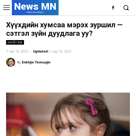
News MN
Монголын Мэдээ
Хүүхдийн хумсаа мэрэх зуршил —
сэтгэл зүйн дуудлага уу?
НИЙГЭМ
7 сар 19, 2025
Updated:
7 сар 16, 2025
By
Enkhjin Temuujin
Facebook
X
WhatsApp