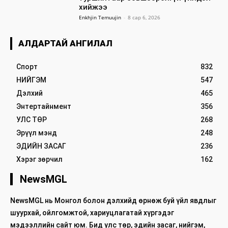
хийжээ
Enkhjin Temuujin
-
8 сар 6, 2026
АЛДАРТАЙ АНГИЛАЛ
Спорт
832
НИЙГЭМ
547
Дэлхий
465
Энтертайнмент
356
УЛС ТӨР
268
Эрүүл мэнд
248
ЭДИЙН ЗАСАГ
236
Хэрэг зөрчил
162
NewsMGL
NewsMGL нь Монгол болон дэлхийд өрнөж буй үйл явдлыг
шуурхай, ойлгомжтой, хариуцлагатай хүргэдэг
мэдээллийн сайт юм. Бид улс төр, эдийн засаг, нийгэм,