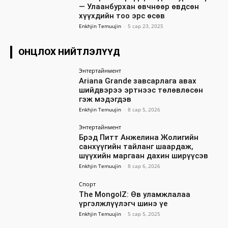
— Улаанбурхан өвчнөөр өвдсөн
хүүхдийн тоо эрс өсөв
Enkhjin Temuujin
-
5 сар 23, 2025
ОНЦЛОХ НИЙТЛЭЛҮҮД
Энтертайнмент
Ariana Grande завсарлага авах
шийдвэрээ эртнээс төлөвлөсөн
гэж мэдэгдэв
Enkhjin Temuujin
-
8 сар 5, 2026
Энтертайнмент
Брэд Питт Анжелина Жолигийн
санхүүгийн тайланг шаардаж,
шүүхийн маргаан дахин ширүүсэв
Enkhjin Temuujin
-
8 сар 6, 2026
Спорт
The MongolZ: Өв уламжлалаа
үргэлжлүүлэгч шинэ үе
Enkhjin Temuujin
-
5 сар 5, 2025