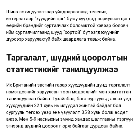
Шинэ зохицуулалтаар үйлдвэрлэгчид телевиз,
интернэтээр “хүүхдийн цаг” буюу хүүхдэд зориулсан цагт
өөрийн брэндийг сурталчлах боломжтой хэвээр боловч
ийм сурталчилгаанд шууд “хортой” бүтээгдэхүүнийг
дүрсээр харуулахгүй байх шаардлага тавьж байна.
Таргалалт, шүдний цооролтын
статистикийг танилцуулжээ
Их Британийн засгийн газар хүүхдүүдийн дунд таргалалт
нэмэгдсэнийг харуулсан тоон мэдээллийг мөн хамтатган
танилцуулсан байна. Тухайлбал, бага сургуульд элсэх үед
хүүхдүүдийн 22.1 хувь нь илүүдэл жинтэй байдаг бол
сургууль төгсөх үеэр энэ үзүүлэлт 35.8 хувь болж өсдөг
ажээ. Мөн 5-9 насныхны эмчид хандах шалтгааны тэргүүн
эгнээнд шүдний цооролт орж байгааг дурдсан байна.