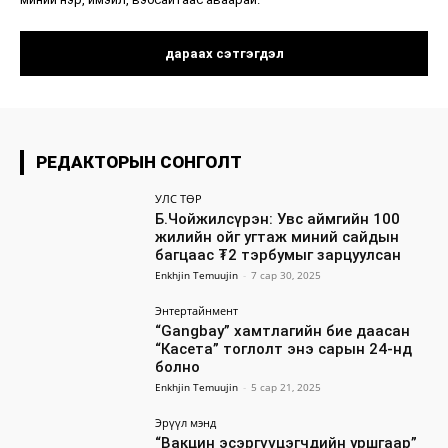
РЕДАКТОРЫН СОНГОЛТ
УЛС ТӨР
Б.Чойжилсүрэн: Увс аймгийн 100
жилийн ойг угтаж миний сайдын
багцаас ₮2 тэрбумыг зарцуулсан
Enkhjin Temuujin
-
7 сар 30, 2025
Энтертайнмент
“Gangbay” хамтлагийн бие даасан
“Касета” тоглолт энэ сарын 24-нд
болно
Enkhjin Temuujin
-
5 сар 21, 2025
Эрүүл мэнд
“Вакцин эсэргүүцэгчдийн уршгаар”