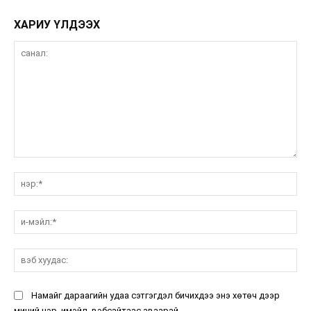
ХАРИУ ҮЛДЭЭХ
санал:
нэ
и-
мэ
вэ
ху
Намайг дараагийн удаа сэтгэгдэл бичихдээ энэ хөтөч дээр
миний нэр, имэйл, вэбсайтаас аваарай.