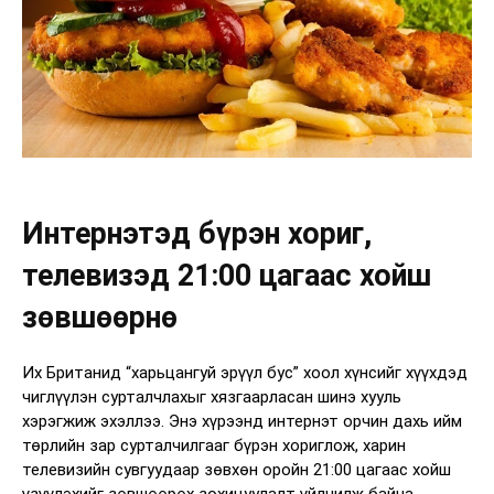
Интернэтэд бүрэн хориг,
телевизэд 21:00 цагаас хойш
зөвшөөрнө
Их Британид “харьцангуй эрүүл бус” хоол хүнсийг хүүхдэд
чиглүүлэн сурталчлахыг хязгаарласан шинэ хууль
хэрэгжиж эхэллээ. Энэ хүрээнд интернэт орчин дахь ийм
төрлийн зар сурталчилгааг бүрэн хориглож, харин
телевизийн сувгуудаар зөвхөн оройн 21:00 цагаас хойш
үзүүлэхийг зөвшөөрөх зохицуулалт үйлчилж байна.