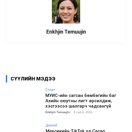
Enkhjin Temuujin
Facebook
X
WhatsApp
СҮҮЛИЙН МЭДЭЭ
Спорт
МУИС-ийн сагсан бөмбөгийн баг
Азийн оюутны лигт өрсөлдөж,
хэсгээсээ шалгарч чадсангүй
Enkhjin Temuujin
-
8 сар 6, 2026
Дэлхий
Мексикийн TikTok од Сесар