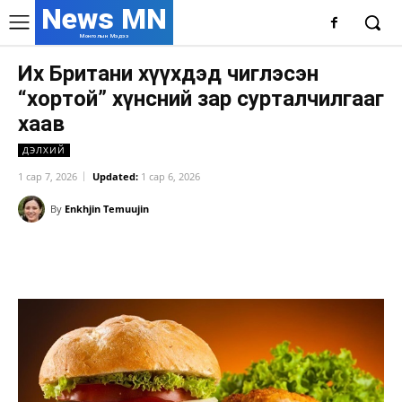
News MN
Монголын Мэдээ
Их Британи хүүхдэд чиглэсэн
“хортой” хүнсний зар сурталчилгааг
хаав
ДЭЛХИЙ
1 сар 7, 2026
Updated:
1 сар 6, 2026
By
Enkhjin Temuujin
Facebook
X
WhatsApp