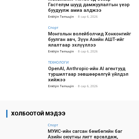
Гастелум шууд дамжуулалтын үеэр
буудуулж амиа алджээ
Enkhjin Temuujin
-
8 сар 6, 2026
Спорт
Монголын волейболчид Хонконгийг
буулган авч, Зүүн Азийн АШТ-ийг
ялалтаар эхлүүллээ
Enkhjin Temuujin
-
8 сар 6, 2026
ТЕХНОЛОГИ
OpenAI, Anthropic-ийн AI агентууд
туршилтаар зөвшөөрөлгүй үйлдэл
хийжээ
Enkhjin Temuujin
-
8 сар 6, 2026
ХОЛБООТОЙ МЭДЭЭ
Спорт
МУИС-ийн сагсан бөмбөгийн баг
Азийн оюутны лигт өрсөлдөж,