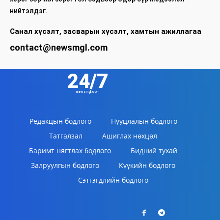
нийтэлдэг.
Санал хүсэлт, засварын хүсэлт, хамтын ажиллагаа
contact@newsmgl.com
24/7
newsmgl.com
Редакцын бодлого
Нууцлалын бодлого
Татгалзал
Ашиглах нөхцөл
Баримт нягтлах бодлого
Бидний тухай
Залруулгын бодлого
Күүкийн бодлого
Сэтгэгдлийн бодлого