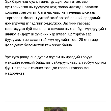
Эрх баригчид судалгааны үр дүнг эш татан, зар
сурталчилгаа нь хүүхдүүд юуг, хэзээ идэхэд нөлөөлж,
хоолны сонголтыг бага наснаас нь төлөвшүүлснээр
таргалалт болон түүнтэй холбоотой өвчний эрсдэлийг
нэмэгдүүлдэг гэдгийг онцолжээ. Засгийн газраас
хэрэгжүүлж буй шинэ арга хэмжээ нь жил бүр хүүхдүүдийн
илчлэг өндөртэй хүнсний хэрэглээг 7.2 тэрбумаар
бууруулж, таргалалттай хүүхдүүдийн тоог 20 мянгаар
цөөрүүлэх боломжтой гэж үзэж байна.
Урт хугацаанд энэ дүрэм журам нь иргэдийн эрүүл
мэндийн ерөнхий байдлыг сайжруулснаар 2 тэрбум орчим
фунт стерлинг хэмнэх тооцоо гарсан талаар мөн
мэдээлжээ.