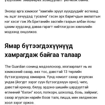
Энэхүү арга хэмжээг “хамгийн эрүүл хүүхдүүдийг өсгөхөд
нь эцэг эхчүүдэд тусална” гэсэн эрх баригчдын амлалтын
нэг хэсэг гэж Их Британийн засгийн газрын албан ёсны
цахим хуудсанд даваа гарагт нийтлэгдсэн хэвлэлийн
мэдээнд онцолжээ.
Ямар бүтээгдэхүүнүүд
хамрагдаж байгаа талаар
The Guardian сонинд мэдээлснээр, хязгаарлалт нь их
хэмжээний сахар, өөх тос, давстай 13 төрлийн
бүтээгдэхүүнд хамаарна. Үүнд нэмэлт сахар агуулсан
ундаа (йогурт зэрэг сүүн бүтээгдэхүүн орно), чипс,
давстай крекер, бялуу, эрдэнэ шишийн цардуултай
өглөөний “бэлэн” хоол, попкорн, шоколад, бохь, зайрмаг,
сахар агуулсан нарийн боов талх, пицца, мөн хөлдөөсөн
хоол зэрэг оржээ.