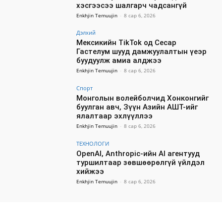
хэсгээсээ шалгарч чадсангүй
Enkhjin Temuujin
-
8 сар 6, 2026
Дэлхий
Мексикийн TikTok од Сесар
Гастелум шууд дамжуулалтын үеэр
буудуулж амиа алджээ
Enkhjin Temuujin
-
8 сар 6, 2026
Спорт
Монголын волейболчид Хонконгийг
буулган авч, Зүүн Азийн АШТ-ийг
ялалтаар эхлүүллээ
Enkhjin Temuujin
-
8 сар 6, 2026
ТЕХНОЛОГИ
OpenAI, Anthropic-ийн AI агентууд
туршилтаар зөвшөөрөлгүй үйлдэл
хийжээ
Enkhjin Temuujin
-
8 сар 6, 2026