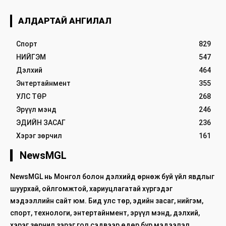
АЛДАРТАЙ АНГИЛАЛ
Спорт
829
НИЙГЭМ
547
Дэлхий
464
Энтертайнмент
355
УЛС ТӨР
268
Эрүүл мэнд
246
ЭДИЙН ЗАСАГ
236
Хэрэг зөрчил
161
NewsMGL
NewsMGL нь Монгол болон дэлхийд өрнөж буй үйл явдлыг
шуурхай, ойлгомжтой, хариуцлагатай хүргэдэг
мэдээллийн сайт юм. Бид улс төр, эдийн засаг, нийгэм,
спорт, технологи, энтертайнмент, эрүүл мэнд, дэлхий,
хэрэг зөрчил зэрэг гол сэдвээр өдөр бүр мэдээлэл