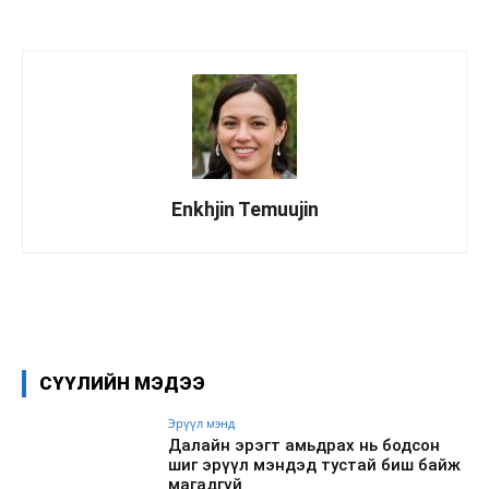
Enkhjin Temuujin
Facebook
X
WhatsApp
СҮҮЛИЙН МЭДЭЭ
Эрүүл мэнд
Далайн эрэгт амьдрах нь бодсон
шиг эрүүл мэндэд тустай биш байж
магадгүй