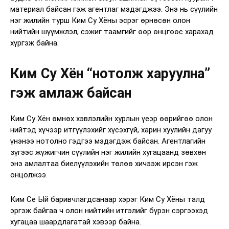
материал байсан гэж агентлаг мэдэгджээ. Энэ нь сүүлийн
нэг жилийн турш Ким Су Хёны эсрэг өрнөсөн олон
нийтийн шүүмжлэл, сэжиг таамгийг өөр өнцгөөс харахад
хүргэж байна.
Ким Су Хён “нотолж харуулна”
гэж амлаж байсан
Ким Су Хён өмнөх хэвлэлийн хурлын үеэр өөрийгөө олон
нийтэд хүчээр итгүүлэхийг хүсэхгүй, харин хуулийн дагуу
үнэнээ нотолно гэдгээ мэдэгдэж байсан. Агентлагийн
зүгээс жүжигчин сүүлийн нэг жилийн хугацаанд зөвхөн
энэ амлалтаа биелүүлэхийн төлөө хичээж ирсэн гэж
онцолжээ.
Ким Се Ый баривчлагдсанаар хэрэг Ким Су Хёны талд
эргэж байгаа ч олон нийтийн итгэлийг бүрэн сэргээхэд
хугацаа шаардлагатай хэвээр байна.