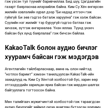
гэж үзсэн тул түүнийг баривчиллаа. Бид шүү, Цагдаагийн
газарт баярласнаа илэрхийлж байна. Ким Су Хён өнгөрсөн
жилийн хэвлэлийн хурал дээр “Би надад итгээч гэж
гуйхгүй. Би зөв гэдгээ баталж харуулна” гэж хэлж байсан.
Сүүлийн нэг жилийг тэр буруугүй гэдгээ батлах гэж
хичээж, зүтгэж өнгөрөөлөө. Үнэн яллаа. Түүнд үнэнч
байсан бүх хүнд баярлалаа” гэж бичсэн байлаа.
KakaoTalk болон аудио бичлэг
хуурамч байсан гэж мэдэгдэв
Агентлагийн тайлбарласнаар, өмнө нь олон нийтэд
“нотлох баримт” хэмээн танилцуулсан KakaoTalk-ийн
захидлууд нь Ким Су Хёнтой холбоотой бус, харин өөр
этгээдүүдийн харилцан яриа байсан гэж мөрдөн шалгах
байгууллага тогтоосон байна.
Мөн талийгаач жүжигчинтэй холбоотой гэж тараагдсан
аудио бичлэгийг хиймэл оюун ашиглан бүтээсэн хуурамч