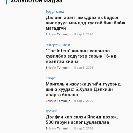
ХОЛБООТОЙ МЭДЭЭ
Эрүүл мэнд
Далайн эрэгт амьдрах нь бодсон
шиг эрүүл мэндэд тустай биш байж
магадгүй
Enkhjin Temuujin
-
8 сар 8, 2026
Энтертайнмент
“The Intern” киноны солонгос
хувилбар есдүгээр сарын 16-нд
нээлтээ хийнэ
Enkhjin Temuujin
-
8 сар 8, 2026
Спорт
Монголын жюү жицүгийн түүхэнд
шинэ хуудас: Б.Хулан Дэлхийн
аварга боллоо
Enkhjin Temuujin
-
8 сар 7, 2026
Дэлхий
Долфин хар салхи Японд дөхөж,
500 гаруй нислэг цуцлагдлаа
Enkhjin Temuujin
-
8 сар 7, 2026