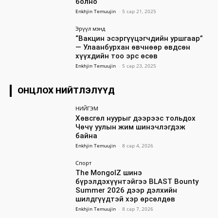
болно
Enkhjin Temuujin
-
5 сар 21, 2025
Эрүүл мэнд
“Вакцин эсэргүүцэгчдийн уршгаар”
— Улаанбурхан өвчнөөр өвдсөн
хүүхдийн тоо эрс өсөв
Enkhjin Temuujin
-
5 сар 23, 2025
ОНЦЛОХ НИЙТЛЭЛҮҮД
НИЙГЭМ
Хөвсгөл нуурыг дээрээс тольдох
Чөчү уулын жим шинэчлэгдэж
байна
Enkhjin Temuujin
-
8 сар 4, 2026
Спорт
The MongolZ шинэ
бүрэлдэхүүнтэйгээ BLAST Bounty
Summer 2026 дээр дэлхийн
шилдгүүдтэй хэр өрсөлдөв
Enkhjin Temuujin
-
8 сар 7, 2026