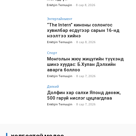
Enkhjin Temuujin
-
8 сар 8, 2026
Энтертайнмент
“The Intern” киноны солонгос
хувилбар есдүгээр сарын 16-нд
нээлтээ хийнэ
Enkhjin Temuujin
-
8 сар 8, 2026
Спорт
Монголын жюү жицүгийн түүхэнд
шинэ хуудас: Б.Хулан Дэлхийн
аварга боллоо
Enkhjin Temuujin
-
8 сар 7, 2026
Дэлхий
Долфин хар салхи Японд дөхөж,
500 гаруй нислэг цуцлагдлаа
Enkhjin Temuujin
-
8 сар 7, 2026