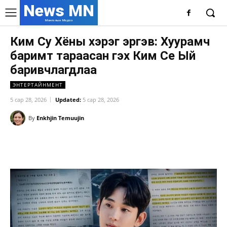
News MN
Монголын Мэдээ
Ким Су Хёны хэрэг эргэв: Хуурамч
баримт тараасан гэх Ким Се Ый
баривчлагдлаа
ЭНТЕРТАЙНМЕНТ
5 сар 28, 2026
Updated:
5 сар 28, 2026
By
Enkhjin Temuujin
Facebook
X
WhatsApp