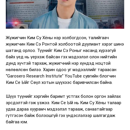
Жүжигчин Ким Су Хёны нэр холбогдсон, талийгаач
жүжигчин Ким Сэ Ронтой холбоотой дуулиант хэрэг шинэ
шатанд орлоо. Түүнийг Ким Сэ Роныг насанд хүрээгүй
байх үед нь үерхэж байсан гэх мэдээлэл олон нийтийн
дунд хүчтэй тархаж, жүжигчний нэр хүндэд ноцтой
нөлөөлсөн билээ. Харин одоо уг мэдээллийг тараасан
“Garosero Research Institute” YouTube сувгийн блогчин
Ким Се Ыйг Сөүл хотын шүүхээс баривчилсан байна.
Шүүх түүнийг хэргийн баримт устгах болон оргон зайлах
эрсдэлтэй гэж үзжээ. Ким Се Ый нь Ким Су Хёны талаар
удаа дараа хуурамч мэдээлэл тарааж, санаатайгаар
гүтгэсэн байж болзошгүй гэх үндэслэлээр шалгагдаж
байгаа юм.