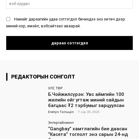
вэ
ху
Намайг дараагийн удаа сэтгэгдэл бичихдээ энэ хөтөч дээр
миний нэр, имэйл, вэбсайтаас аваарай.
РЕДАКТОРЫН СОНГОЛТ
УЛС ТӨР
Б.Чойжилсүрэн: Увс аймгийн 100
жилийн ойг угтаж миний сайдын
багцаас ₮2 тэрбумыг зарцуулсан
Enkhjin Temuujin
-
7 сар 30, 2025
Энтертайнмент
“Gangbay” хамтлагийн бие даасан
“Касета” тоглолт энэ сарын 24-нд