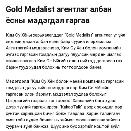
Gold Medalist агентлаг албан
ёсны мэдэгдэл гаргав
Ким Су Хёны харьяалагддаг “Gold Medalist” агентлаг уг үйл
явдлын дараа албан ёсны байр сууриа илэрхийллээ.
Агентлагийн мэдээлснээр, Ким Су Хён болон компанийн
зүгээс гаргасан гомдлын дагуу явуулсан мөрдөн шалгах
ажиллагаагаар Ким Се Ыйгийн олон нийтэд дэлгэсэн гэх
баримтууд худал болох нь тогтоогдсон байна.
Мэдэгдэлд “Ким Су Хён болон манай компаниас гаргасан
гомдлын дагуу хийсэн мөрдлөгөөр Ким Се Ыйгийн
гаргасан олон баримт, мэдээлэл худлаа болохыг
Цагдаагийн газраас тогтоолоо. Хэвлэлийн бага хурал
дээр түүний гаргаж ирсэн “KakaoTalk” дээрх захидал өөр
хүнтэй харилцсан бичиг болж таарлаа. Харин талийгаач
эмэгтэйн аудио бичлэг нь хиймэл оюун ашиглаж хийсэн
хуурамч зүйл байжээ. Шүүх энэ бүх хэргийг ноцтой зүйл