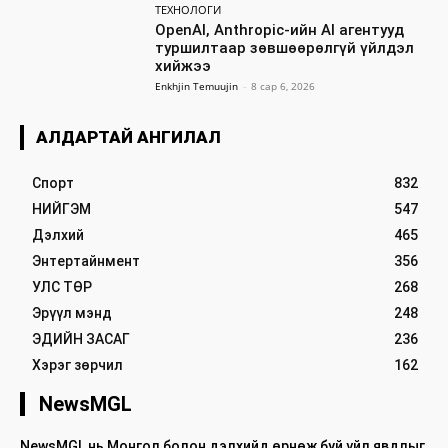
ТЕХНОЛОГИ
OpenAI, Anthropic-ийн AI агентууд
туршилтаар зөвшөөрөлгүй үйлдэл
хийжээ
Enkhjin Temuujin
-
8 сар 6, 2026
АЛДАРТАЙ АНГИЛАЛ
Спорт
832
НИЙГЭМ
547
Дэлхий
465
Энтертайнмент
356
УЛС ТӨР
268
Эрүүл мэнд
248
ЭДИЙН ЗАСАГ
236
Хэрэг зөрчил
162
NewsMGL
NewsMGL нь Монгол болон дэлхийд өрнөж буй үйл явдлыг