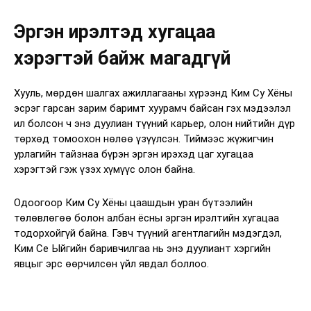
Эргэн ирэлтэд хугацаа
хэрэгтэй байж магадгүй
Хууль, мөрдөн шалгах ажиллагааны хүрээнд Ким Су Хёны
эсрэг гарсан зарим баримт хуурамч байсан гэх мэдээлэл
ил болсон ч энэ дуулиан түүний карьер, олон нийтийн дүр
төрхөд томоохон нөлөө үзүүлсэн. Тиймээс жүжигчин
урлагийн тайзнаа бүрэн эргэн ирэхэд цаг хугацаа
хэрэгтэй гэж үзэх хүмүүс олон байна.
Одоогоор Ким Су Хёны цаашдын уран бүтээлийн
төлөвлөгөө болон албан ёсны эргэн ирэлтийн хугацаа
тодорхойгүй байна. Гэвч түүний агентлагийн мэдэгдэл,
Ким Се Ыйгийн баривчилгаа нь энэ дуулиант хэргийн
явцыг эрс өөрчилсөн үйл явдал боллоо.