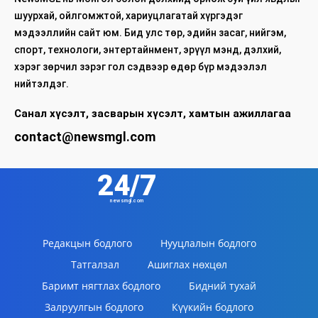
шуурхай, ойлгомжтой, хариуцлагатай хүргэдэг
мэдээллийн сайт юм. Бид улс төр, эдийн засаг, нийгэм,
спорт, технологи, энтертайнмент, эрүүл мэнд, дэлхий,
хэрэг зөрчил зэрэг гол сэдвээр өдөр бүр мэдээлэл
нийтэлдэг.
Санал хүсэлт, засварын хүсэлт, хамтын ажиллагаа
contact@newsmgl.com
24/7
newsmgl.com
Редакцын бодлого
Нууцлалын бодлого
Татгалзал
Ашиглах нөхцөл
Баримт нягтлах бодлого
Бидний тухай
Залруулгын бодлого
Күүкийн бодлого