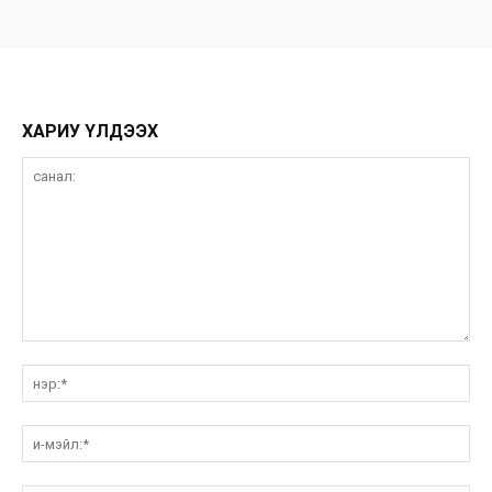
ХАРИУ ҮЛДЭЭХ
санал:
нэ
и-
мэ