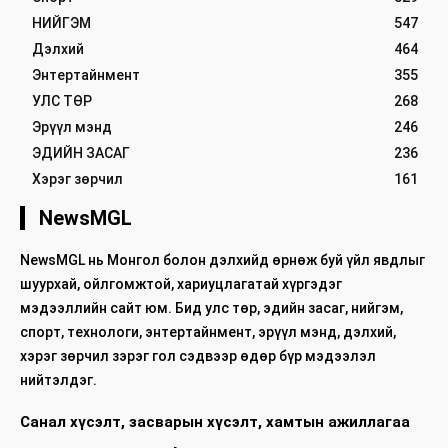
НИЙГЭМ
547
Дэлхий
464
Энтертайнмент
355
УЛС ТӨР
268
Эрүүл мэнд
246
ЭДИЙН ЗАСАГ
236
Хэрэг зөрчил
161
NewsMGL
NewsMGL нь Монгол болон дэлхийд өрнөж буй үйл явдлыг
шуурхай, ойлгомжтой, хариуцлагатай хүргэдэг
мэдээллийн сайт юм. Бид улс төр, эдийн засаг, нийгэм,
спорт, технологи, энтертайнмент, эрүүл мэнд, дэлхий,
хэрэг зөрчил зэрэг гол сэдвээр өдөр бүр мэдээлэл
нийтэлдэг.
Санал хүсэлт, засварын хүсэлт, хамтын ажиллагаа