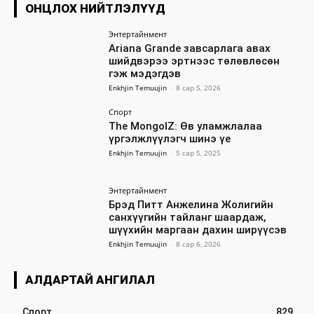
ОНЦЛОХ НИЙТЛЭЛҮҮД
Энтертайнмент
Ariana Grande завсарлага авах
шийдвэрээ эртнээс төлөвлөсөн
гэж мэдэгдэв
Enkhjin Temuujin
-
8 сар 5, 2026
Спорт
The MongolZ: Өв уламжлалаа
үргэлжлүүлэгч шинэ үе
Enkhjin Temuujin
-
5 сар 5, 2025
Энтертайнмент
Брэд Питт Анжелина Жолигийн
санхүүгийн тайланг шаардаж,
шүүхийн маргаан дахин ширүүсэв
Enkhjin Temuujin
-
8 сар 6, 2026
АЛДАРТАЙ АНГИЛАЛ
Спорт
829