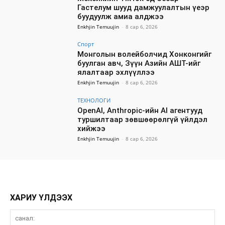
Гастелум шууд дамжуулалтын үеэр
буудуулж амиа алджээ
Enkhjin Temuujin
-
8 сар 6, 2026
Спорт
Монголын волейболчид Хонконгийг
буулган авч, Зүүн Азийн АШТ-ийг
ялалтаар эхлүүллээ
Enkhjin Temuujin
-
8 сар 6, 2026
ТЕХНОЛОГИ
OpenAI, Anthropic-ийн AI агентууд
туршилтаар зөвшөөрөлгүй үйлдэл
хийжээ
Enkhjin Temuujin
-
8 сар 6, 2026
ХАРИУ ҮЛДЭЭХ