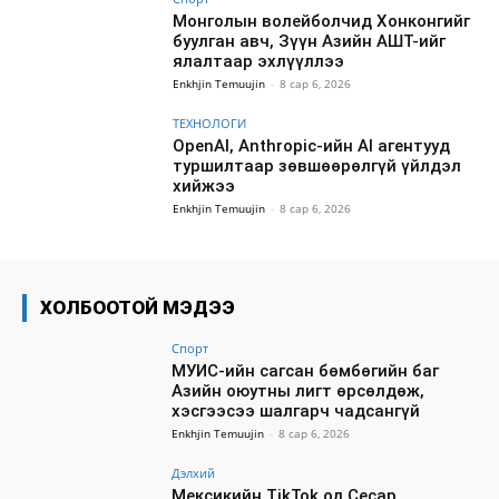
Монголын волейболчид Хонконгийг
буулган авч, Зүүн Азийн АШТ-ийг
ялалтаар эхлүүллээ
Enkhjin Temuujin
-
8 сар 6, 2026
ТЕХНОЛОГИ
OpenAI, Anthropic-ийн AI агентууд
туршилтаар зөвшөөрөлгүй үйлдэл
хийжээ
Enkhjin Temuujin
-
8 сар 6, 2026
ХОЛБООТОЙ МЭДЭЭ
Спорт
МУИС-ийн сагсан бөмбөгийн баг
Азийн оюутны лигт өрсөлдөж,
хэсгээсээ шалгарч чадсангүй
Enkhjin Temuujin
-
8 сар 6, 2026
Дэлхий
Мексикийн TikTok од Сесар