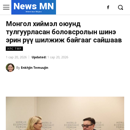
News MN
Монголын Мэдээ
Монгол хиймэл оюунд
тулгуурласан боловсролын шинэ
эрин рүү шилжиж байгааг сайшаав
УЛС ТӨР
1 сар 20, 2026
Updated:
1 сар 20, 2026
By
Enkhjin Temuujin
Facebook
X
WhatsApp