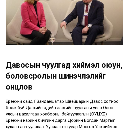
Давосын чуулгад хиймэл оюун,
боловсролын шинэчлэлийг
онцлов
Ерөнхий сайд Г.Занданшатар Швейцарын Давос хотноо
болж буй Дэлхийн эдийн засгийн чуулганы үеэр Олон
улсын цахилгаан холбооны байгууллагын (ОУЦХБ)
Ерөнхий нарийн бичгийн дарга Дорийн Богдан Мартыг
хүлээн авч уулзлаа. Уулзалтын үеэр Монгол Улс хиймэл