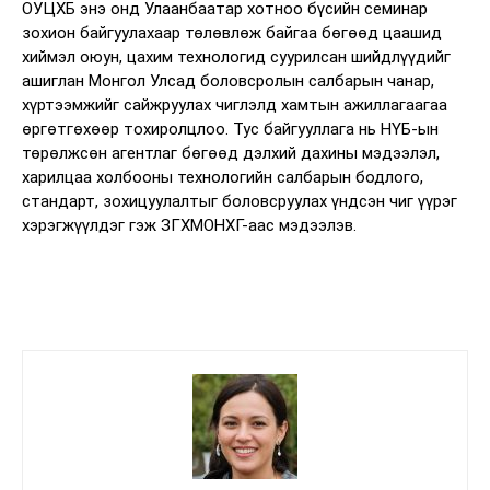
ОУЦХБ энэ онд Улаанбаатар хотноо бүсийн семинар
зохион байгуулахаар төлөвлөж байгаа бөгөөд цаашид
хиймэл оюун, цахим технологид суурилсан шийдлүүдийг
ашиглан Монгол Улсад боловсролын салбарын чанар,
хүртээмжийг сайжруулах чиглэлд хамтын ажиллагаагаа
өргөтгөхөөр тохиролцлоо. Тус байгууллага нь НҮБ-ын
төрөлжсөн агентлаг бөгөөд дэлхий дахины мэдээлэл,
харилцаа холбооны технологийн салбарын бодлого,
стандарт, зохицуулалтыг боловсруулах үндсэн чиг үүрэг
хэрэгжүүлдэг гэж ЗГХМОНХГ-аас мэдээлэв.