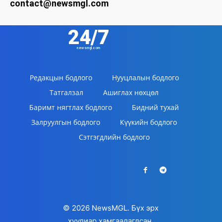
contact@newsmgl.com
24/7
newsmgl.com
Редакцын бодлого
Нууцлалын бодлого
Татгалзал
Ашиглах нөхцөл
Баримт нягтлах бодлого
Бидний тухай
Залруулгын бодлого
Күүкийн бодлого
Сэтгэгдлийн бодлого
© 2026 NewsMGL. Бүх эрх
хуулиар хамгаалагдсан.