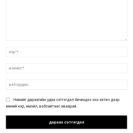
санал:
нэ
и-
мэ
вэ
ху
Намайг дараагийн удаа сэтгэгдэл бичихдээ энэ хөтөч дээр
миний нэр, имэйл, вэбсайтаас аваарай.