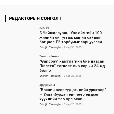
РЕДАКТОРЫН СОНГОЛТ
УЛС ТӨР
Б.Чойжилсүрэн: Увс аймгийн 100
жилийн ойг угтаж миний сайдын
багцаас ₮2 тэрбумыг зарцуулсан
Enkhjin Temuujin
-
7 сар 30, 2025
Энтертайнмент
“Gangbay” хамтлагийн бие даасан
“Касета” тоглолт энэ сарын 24-нд
болно
Enkhjin Temuujin
-
5 сар 21, 2025
Эрүүл мэнд
“Вакцин эсэргүүцэгчдийн уршгаар”
— Улаанбурхан өвчнөөр өвдсөн
хүүхдийн тоо эрс өсөв
Enkhjin Temuujin
-
5 сар 23, 2025