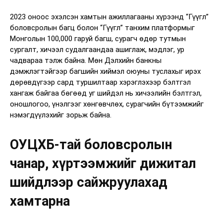
2023 оноос эхэлсэн хамтын ажиллагааны хүрээнд “Гүүгл”
боловсролын багц болон “Гүүгл” танхим платформыг
Монголын 100,000 гаруй багш, сурагч өдөр тутмын
сургалт, хичээл судалгаандаа ашиглаж, мэдлэг, ур
чадвараа тэлж байна. Мөн Дэлхийн банкны
дэмжлэгтэйгээр багшийн хиймэл оюуны туслахыг ирэх
дөрөвдүгээр сард туршилтаар хэрэглэхээр бэлтгэл
хангаж байгаа бөгөөд уг шийдэл нь хичээлийн бэлтгэл,
оношлогоо, үнэлгээг хөнгөвчлөх, сурагчийн бүтээмжийг
нэмэгдүүлэхийг зорьж байна.
ОУЦХБ-тай боловсролын
чанар, хүртээмжийг дижитал
шийдлээр сайжруулахад
хамтарна