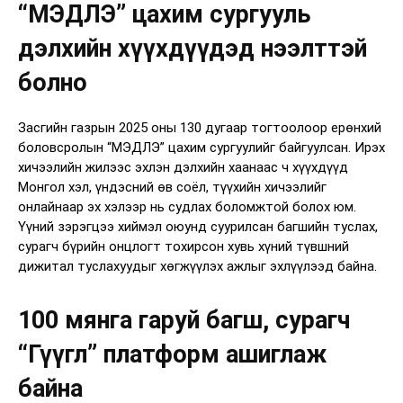
“МЭДЛЭ” цахим сургууль
дэлхийн хүүхдүүдэд нээлттэй
болно
Засгийн газрын 2025 оны 130 дугаар тогтоолоор ерөнхий
боловсролын “МЭДЛЭ” цахим сургуулийг байгуулсан. Ирэх
хичээлийн жилээс эхлэн дэлхийн хаанаас ч хүүхдүүд
Монгол хэл, үндэсний өв соёл, түүхийн хичээлийг
онлайнаар эх хэлээр нь судлах боломжтой болох юм.
Үүний зэрэгцээ хиймэл оюунд суурилсан багшийн туслах,
сурагч бүрийн онцлогт тохирсон хувь хүний түвшний
дижитал туслахуудыг хөгжүүлэх ажлыг эхлүүлээд байна.
100 мянга гаруй багш, сурагч
“Гүүгл” платформ ашиглаж
байна