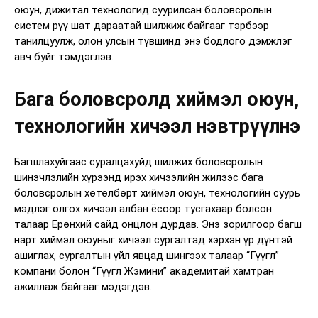
оюун, дижитал технологид суурилсан боловсролын
систем рүү шат дараатай шилжиж байгааг тэрбээр
танилцуулж, олон улсын түвшинд энэ бодлого дэмжлэг
авч буйг тэмдэглэв.
Бага боловсролд хиймэл оюун,
технологийн хичээл нэвтрүүлнэ
Багшлахуйгаас суралцахуйд шилжих боловсролын
шинэчлэлийн хүрээнд ирэх хичээлийн жилээс бага
боловсролын хөтөлбөрт хиймэл оюун, технологийн суурь
мэдлэг олгох хичээл албан ёсоор тусгахаар болсон
талаар Ерөнхий сайд онцлон дурдав. Энэ зорилгоор багш
нарт хиймэл оюуныг хичээл сургалтад хэрхэн үр дүнтэй
ашиглах, сургалтын үйл явцад шингээх талаар “Гүүгл”
компани болон “Гүүгл Жэмини” академитай хамтран
ажиллаж байгааг мэдэгдэв.