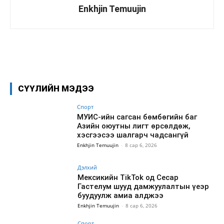
Enkhjin Temuujin
Facebook
X
WhatsApp
СҮҮЛИЙН МЭДЭЭ
Спорт
МУИС-ийн сагсан бөмбөгийн баг
Азийн оюутны лигт өрсөлдөж,
хэсгээсээ шалгарч чадсангүй
Enkhjin Temuujin
-
8 сар 6, 2026
Дэлхий
Мексикийн TikTok од Сесар
Гастелум шууд дамжуулалтын үеэр
буудуулж амиа алджээ
Enkhjin Temuujin
-
8 сар 6, 2026
Спорт