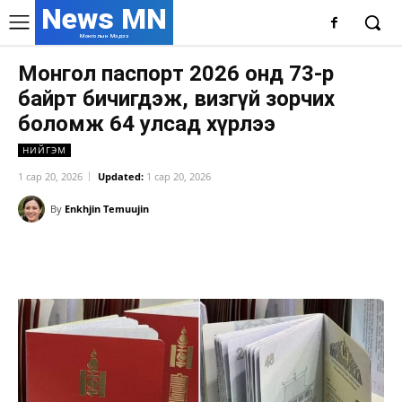
News MN
Монголын Мэдээ
Монгол паспорт 2026 онд 73-р
байрт бичигдэж, визгүй зорчих
боломж 64 улсад хүрлээ
НИЙГЭМ
1 сар 20, 2026
Updated:
1 сар 20, 2026
By
Enkhjin Temuujin
Facebook
X
WhatsApp