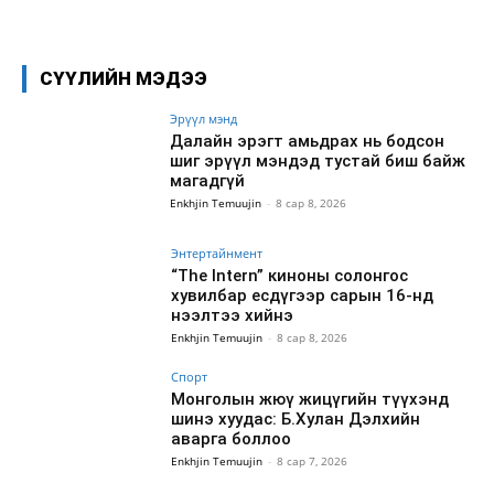
Facebook
X
WhatsApp
СҮҮЛИЙН МЭДЭЭ
Эрүүл мэнд
Далайн эрэгт амьдрах нь бодсон
шиг эрүүл мэндэд тустай биш байж
магадгүй
Enkhjin Temuujin
-
8 сар 8, 2026
Энтертайнмент
“The Intern” киноны солонгос
хувилбар есдүгээр сарын 16-нд
нээлтээ хийнэ
Enkhjin Temuujin
-
8 сар 8, 2026
Спорт
Монголын жюү жицүгийн түүхэнд
шинэ хуудас: Б.Хулан Дэлхийн
аварга боллоо
Enkhjin Temuujin
-
8 сар 7, 2026