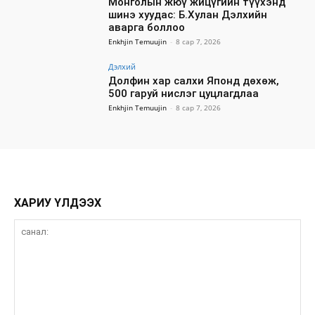
Монголын жюү жицүгийн түүхэнд
шинэ хуудас: Б.Хулан Дэлхийн
аварга боллоо
Enkhjin Temuujin
-
8 сар 7, 2026
Дэлхий
Долфин хар салхи Японд дөхөж,
500 гаруй нислэг цуцлагдлаа
Enkhjin Temuujin
-
8 сар 7, 2026
ХАРИУ ҮЛДЭЭХ