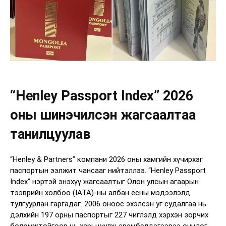
“Henley Passport Index” 2026
оны шинэчилсэн жагсаалтаа
танилцуулав
“Henley & Partners” компани 2026 оны хамгийн хүчирхэг
паспортын ээлжит чансааг нийтэллээ. “Henley Passport
Index” нэртэй энэхүү жагсаалтыг Олон улсын агаарын
тээврийн холбоо (IATA)-ны албан ёсны мэдээлэлд
тулгуурлан гаргадаг. 2006 оноос эхэлсэн уг судалгаа нь
дэлхийн 197 орны паспортыг 227 чиглэлд хэрхэн зорчих