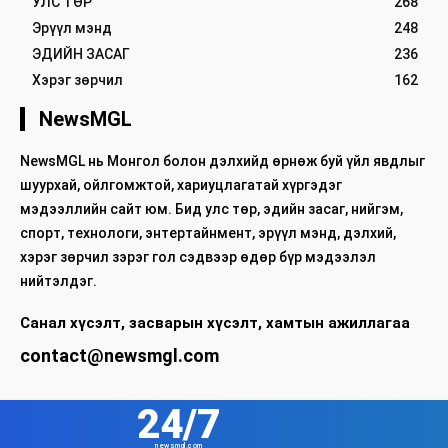
УЛС ТӨР
268
Эрүүл мэнд
248
ЭДИЙН ЗАСАГ
236
Хэрэг зөрчил
162
NewsMGL
NewsMGL нь Монгол болон дэлхийд өрнөж буй үйл явдлыг
шуурхай, ойлгомжтой, хариуцлагатай хүргэдэг
мэдээллийн сайт юм. Бид улс төр, эдийн засаг, нийгэм,
спорт, технологи, энтертайнмент, эрүүл мэнд, дэлхий,
хэрэг зөрчил зэрэг гол сэдвээр өдөр бүр мэдээлэл
нийтэлдэг.
Санал хүсэлт, засварын хүсэлт, хамтын ажиллагаа
contact@newsmgl.com
24/7
newsmgl.com