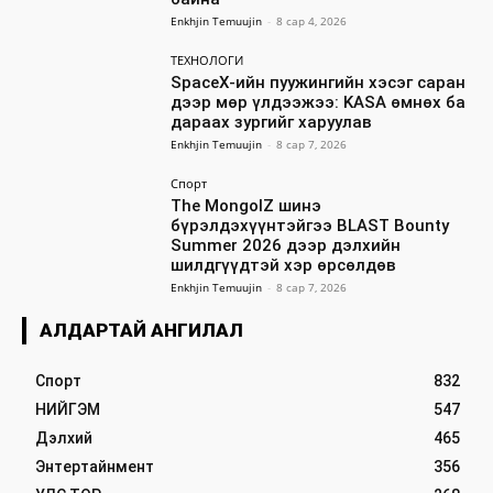
Enkhjin Temuujin
-
8 сар 4, 2026
ТЕХНОЛОГИ
SpaceX-ийн пуужингийн хэсэг саран
дээр мөр үлдээжээ: KASA өмнөх ба
дараах зургийг харуулав
Enkhjin Temuujin
-
8 сар 7, 2026
Спорт
The MongolZ шинэ
бүрэлдэхүүнтэйгээ BLAST Bounty
Summer 2026 дээр дэлхийн
шилдгүүдтэй хэр өрсөлдөв
Enkhjin Temuujin
-
8 сар 7, 2026
АЛДАРТАЙ АНГИЛАЛ
Спорт
832
НИЙГЭМ
547
Дэлхий
465
Энтертайнмент
356