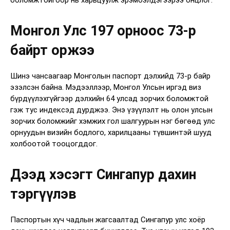
боломжтойгоор нь харьцуулж эрэмбэлдэгээрээ онцлог.
Монгол Улс 197 орноос 73-р
байрт оржээ
Шинэ чансаагаар Монголын паспорт дэлхийд 73-р байр
эзэлсэн байна. Мэдээллээр, Монгол Улсын иргэд виз
бүрдүүлэхгүйгээр дэлхийн 64 улсад зорчих боломжтой
гэж тус индексэд дурджээ. Энэ үзүүлэлт нь олон улсын
зорчих боломжийг хэмжих гол шалгуурын нэг бөгөөд улс
орнуудын визийн бодлого, харилцааны түвшинтэй шууд
холбоотой тооцогддог.
Дээд хэсэгт Сингапур дахин
тэргүүлэв
Паспортын хүч чадлын жагсаалтад Сингапур улс хоёр