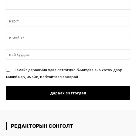
санал:
нэ
и-
мэ
вэ
ху
Намайг дараагийн удаа сэтгэгдэл бичихдээ энэ хөтөч дээр
миний нэр, имэйл, вэбсайтаас аваарай.
РЕДАКТОРЫН СОНГОЛТ