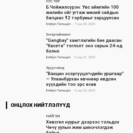
УЛС ТӨР
Б.Чойжилсүрэн: Увс аймгийн 100
жилийн ойг угтаж миний сайдын
багцаас ₮2 тэрбумыг зарцуулсан
Enkhjin Temuujin
-
7 сар 30, 2025
Энтертайнмент
“Gangbay” хамтлагийн бие даасан
“Касета” тоглолт энэ сарын 24-нд
болно
Enkhjin Temuujin
-
5 сар 21, 2025
Эрүүл мэнд
“Вакцин эсэргүүцэгчдийн уршгаар”
— Улаанбурхан өвчнөөр өвдсөн
хүүхдийн тоо эрс өсөв
Enkhjin Temuujin
-
5 сар 23, 2025
ОНЦЛОХ НИЙТЛЭЛҮҮД
НИЙГЭМ
Хөвсгөл нуурыг дээрээс тольдох
Чөчү уулын жим шинэчлэгдэж
байна