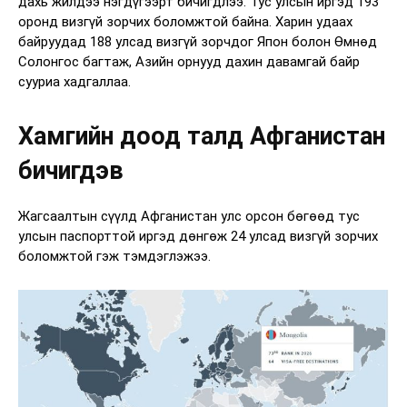
дахь жилдээ нэгдүгээрт бичигдлээ. Тус улсын иргэд 193
оронд визгүй зорчих боломжтой байна. Харин удаах
байруудад 188 улсад визгүй зорчдог Япон болон Өмнөд
Солонгос багтаж, Азийн орнууд дахин давамгай байр
сууриа хадгаллаа.
Хамгийн доод талд Афганистан
бичигдэв
Жагсаалтын сүүлд Афганистан улс орсон бөгөөд тус
улсын паспорттой иргэд дөнгөж 24 улсад визгүй зорчих
боломжтой гэж тэмдэглэжээ.