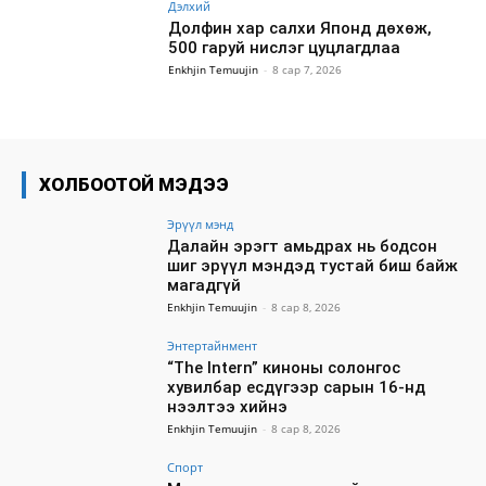
Дэлхий
Долфин хар салхи Японд дөхөж,
500 гаруй нислэг цуцлагдлаа
Enkhjin Temuujin
-
8 сар 7, 2026
ХОЛБООТОЙ МЭДЭЭ
Эрүүл мэнд
Далайн эрэгт амьдрах нь бодсон
шиг эрүүл мэндэд тустай биш байж
магадгүй
Enkhjin Temuujin
-
8 сар 8, 2026
Энтертайнмент
“The Intern” киноны солонгос
хувилбар есдүгээр сарын 16-нд
нээлтээ хийнэ
Enkhjin Temuujin
-
8 сар 8, 2026
Спорт