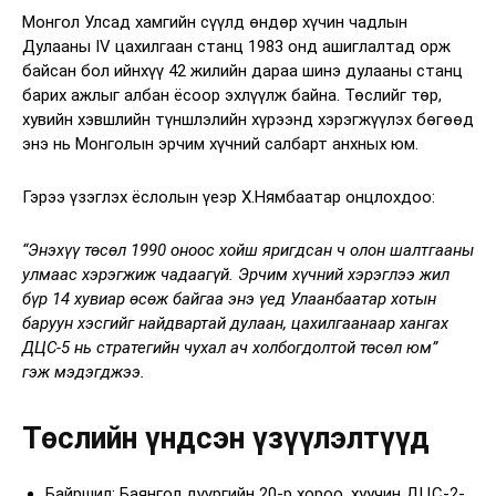
Монгол Улсад хамгийн сүүлд өндөр хүчин чадлын
Дулааны IV цахилгаан станц 1983 онд ашиглалтад орж
байсан бол ийнхүү 42 жилийн дараа шинэ дулааны станц
барих ажлыг албан ёсоор эхлүүлж байна. Төслийг төр,
хувийн хэвшлийн түншлэлийн хүрээнд хэрэгжүүлэх бөгөөд
энэ нь Монголын эрчим хүчний салбарт анхных юм.
Гэрээ үзэглэх ёслолын үеэр Х.Нямбаатар онцлохдоо:
“Энэхүү төсөл 1990 оноос хойш яригдсан ч олон шалтгааны
улмаас хэрэгжиж чадаагүй. Эрчим хүчний хэрэглээ жил
бүр 14 хувиар өсөж байгаа энэ үед Улаанбаатар хотын
баруун хэсгийг найдвартай дулаан, цахилгаанаар хангах
ДЦС-5 нь стратегийн чухал ач холбогдолтой төсөл юм”
гэж мэдэгджээ.
Төслийн үндсэн үзүүлэлтүүд
Байршил: Баянгол дүүргийн 20-р хороо, хуучин ДЦС-2-