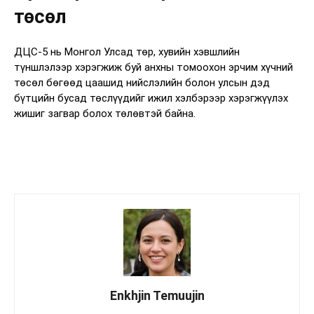
төсөл
ДЦС-5 нь Монгол Улсад төр, хувийн хэвшлийн
түншлэлээр хэрэгжиж буй анхны томоохон эрчим хүчний
төсөл бөгөөд цаашид нийслэлийн болон улсын дэд
бүтцийн бусад төслүүдийг ижил хэлбэрээр хэрэгжүүлэх
жишиг загвар болох төлөвтэй байна.
Enkhjin Temuujin