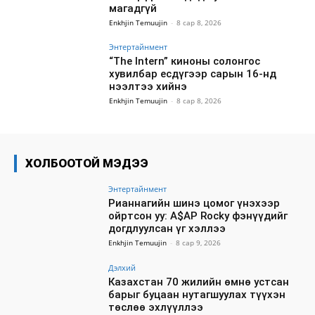
магадгүй
Enkhjin Temuujin
-
8 сар 8, 2026
Энтертайнмент
“The Intern” киноны солонгос
хувилбар есдүгээр сарын 16-нд
нээлтээ хийнэ
Enkhjin Temuujin
-
8 сар 8, 2026
ХОЛБООТОЙ МЭДЭЭ
Энтертайнмент
Рианнагийн шинэ цомог үнэхээр
ойртсон уу: A$AP Rocky фэнүүдийг
догдлуулсан үг хэллээ
Enkhjin Temuujin
-
8 сар 9, 2026
Дэлхий
Казахстан 70 жилийн өмнө устсан
барыг буцаан нутагшуулах түүхэн
төслөө эхлүүллээ