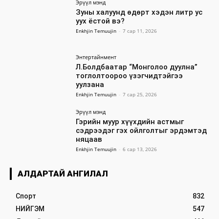
Эрүүл мэнд
Зуны халуунд өдөрт хэдэн литр ус
уух ёстой вэ?
Enkhjin Temuujin
-
7 сар 11, 2026
Энтертайнмент
Л.Болдбаатар “Монголоо дуулна”
тоглолтоороо үзэгчидтэйгээ
уулзана
Enkhjin Temuujin
-
7 сар 25, 2026
Эрүүл мэнд
Гэрийн муур хүүхдийн астмыг
сэдрээдэг гэх ойлголтыг эрдэмтэд
няцаав
Enkhjin Temuujin
-
6 сар 13, 2026
АЛДАРТАЙ АНГИЛАЛ
Спорт
832
НИЙГЭМ
547