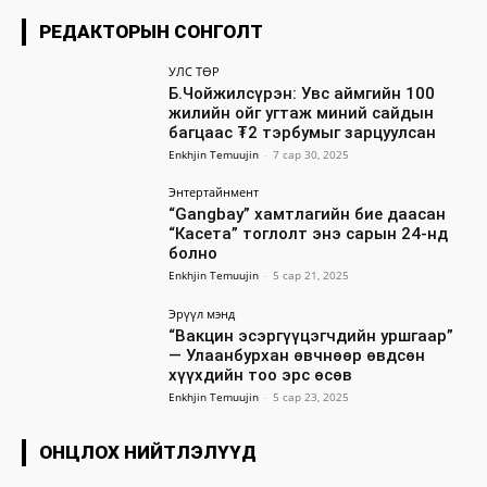
РЕДАКТОРЫН СОНГОЛТ
УЛС ТӨР
Б.Чойжилсүрэн: Увс аймгийн 100
жилийн ойг угтаж миний сайдын
багцаас ₮2 тэрбумыг зарцуулсан
Enkhjin Temuujin
-
7 сар 30, 2025
Энтертайнмент
“Gangbay” хамтлагийн бие даасан
“Касета” тоглолт энэ сарын 24-нд
болно
Enkhjin Temuujin
-
5 сар 21, 2025
Эрүүл мэнд
“Вакцин эсэргүүцэгчдийн уршгаар”
— Улаанбурхан өвчнөөр өвдсөн
хүүхдийн тоо эрс өсөв
Enkhjin Temuujin
-
5 сар 23, 2025
ОНЦЛОХ НИЙТЛЭЛҮҮД