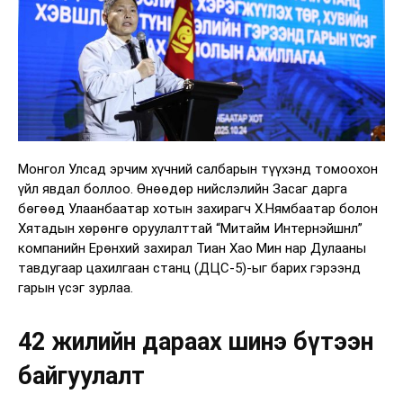
Монгол Улсад эрчим хүчний салбарын түүхэнд томоохон
үйл явдал боллоо. Өнөөдөр нийслэлийн Засаг дарга
бөгөөд Улаанбаатар хотын захирагч Х.Нямбаатар болон
Хятадын хөрөнгө оруулалттай “Митайм Интернэйшнл”
компанийн Ерөнхий захирал Тиан Хао Мин нар Дулааны
тавдугаар цахилгаан станц (ДЦС-5)-ыг барих гэрээнд
гарын үсэг зурлаа.
42 жилийн дараах шинэ бүтээн
байгуулалт