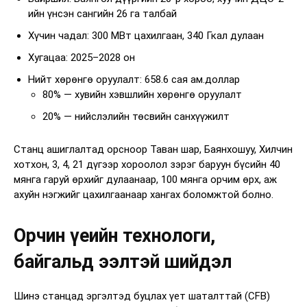
ийн үнсэн сангийн 26 га талбай
Хүчин чадал: 300 МВт цахилгаан, 340 Гкал дулаан
Хугацаа: 2025–2028 он
Нийт хөрөнгө оруулалт: 658.6 сая ам.доллар
80% — хувийн хэвшлийн хөрөнгө оруулалт
20% — нийслэлийн төсвийн санхүүжилт
Станц ашиглалтад орсноор Таван шар, Баянхошуу, Хилчин
хотхон, 3, 4, 21 дүгээр хороолол зэрэг баруун бүсийн 40
мянга гаруй өрхийг дулаанаар, 100 мянга орчим өрх, аж
ахуйн нэгжийг цахилгаанаар хангах боломжтой болно.
Орчин үеийн технологи,
байгальд ээлтэй шийдэл
Шинэ станцад эргэлтэд буцлах үет шаталттай (CFB)