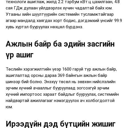
технологи ашиглаж, жилд 2.2 тэрбум кВт.ц цахилгаан, 4.8
сая ГДж дулаан үйлдвэрлэх хүчин чадалтай байх юм.
Утааны хийн шүүлтүүрийн системийн тусламжтайгаар
агаар мандалд хаягдах хорт бодис, дэгдэмхий үнсийг 99.9
хувь хүртэл бууруулах нөхцөл бүрдэнэ.
Ажлын байр ба эдийн засгийн
үр ашиг
Төслийн хэрэгжилтийн үеэр 1600 гаруй түр ажлын байр,
ашиглалтад орсны дараа 369 байнгын ажлын байр
шинээр бий болно. Энэхүү төсөл нь зөвхөн нийслэлийн
эрчим хүчний ачааллыг бууруулаад зогсохгүй эрчим
хүчний импортоос хараат байдлыг бууруулах, системийн
найдвартай ажиллагааг нэмэгдүүлэх ач холбогдолтой
юм.
Ирээдүйн дэд бүтцийн жишиг