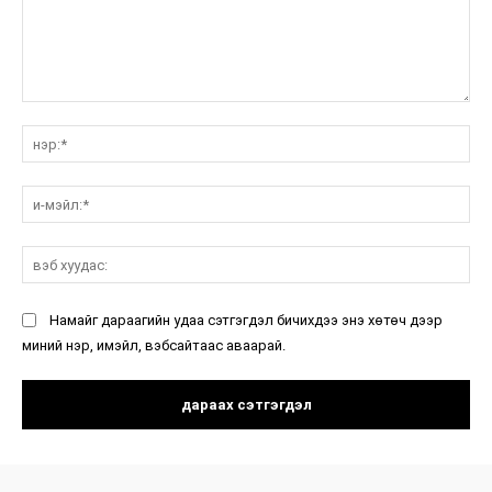
санал:
нэ
и-
мэ
вэ
ху
Намайг дараагийн удаа сэтгэгдэл бичихдээ энэ хөтөч дээр
миний нэр, имэйл, вэбсайтаас аваарай.