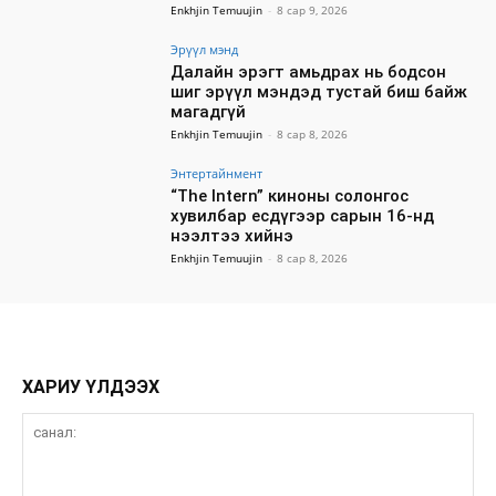
Enkhjin Temuujin
-
8 сар 9, 2026
Эрүүл мэнд
Далайн эрэгт амьдрах нь бодсон
шиг эрүүл мэндэд тустай биш байж
магадгүй
Enkhjin Temuujin
-
8 сар 8, 2026
Энтертайнмент
“The Intern” киноны солонгос
хувилбар есдүгээр сарын 16-нд
нээлтээ хийнэ
Enkhjin Temuujin
-
8 сар 8, 2026
ХАРИУ ҮЛДЭЭХ