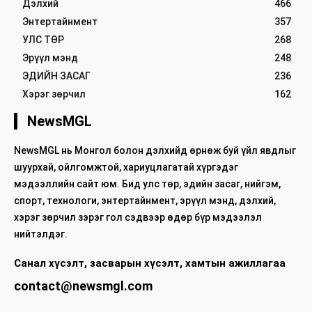
Дэлхий
466
Энтертайнмент
357
УЛС ТӨР
268
Эрүүл мэнд
248
ЭДИЙН ЗАСАГ
236
Хэрэг зөрчил
162
NewsMGL
NewsMGL нь Монгол болон дэлхийд өрнөж буй үйл явдлыг
шуурхай, ойлгомжтой, хариуцлагатай хүргэдэг
мэдээллийн сайт юм. Бид улс төр, эдийн засаг, нийгэм,
спорт, технологи, энтертайнмент, эрүүл мэнд, дэлхий,
хэрэг зөрчил зэрэг гол сэдвээр өдөр бүр мэдээлэл
нийтэлдэг.
Санал хүсэлт, засварын хүсэлт, хамтын ажиллагаа
contact@newsmgl.com