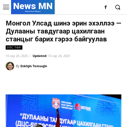
News MN
Монголын Мэдээ
Монгол Улсад шинэ эрин эхэллээ —
Дулааны тавдугаар цахилгаан
станцыг барих гэрээ байгуулав
УЛС ТӨР
10 сар 24, 2025
Updated:
10 сар 24, 2025
By
Enkhjin Temuujin
Facebook
X
WhatsApp