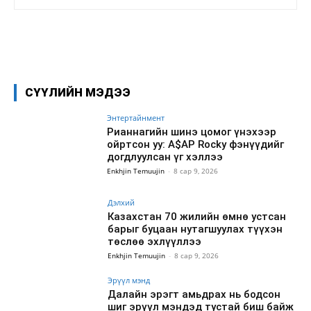
Facebook
X
WhatsApp
СҮҮЛИЙН МЭДЭЭ
Энтертайнмент
Рианнагийн шинэ цомог үнэхээр
ойртсон уу: A$AP Rocky фэнүүдийг
догдлуулсан үг хэллээ
Enkhjin Temuujin
-
8 сар 9, 2026
Дэлхий
Казахстан 70 жилийн өмнө устсан
барыг буцаан нутагшуулах түүхэн
төслөө эхлүүллээ
Enkhjin Temuujin
-
8 сар 9, 2026
Эрүүл мэнд
Далайн эрэгт амьдрах нь бодсон
шиг эрүүл мэндэд тустай биш байж