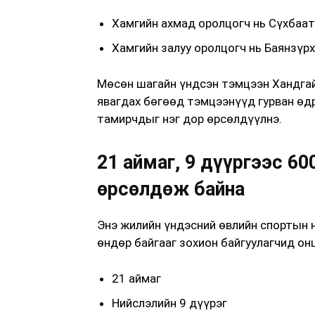
Хамгийн ахмад оролцогч нь Сүхбаат
Хамгийн залуу оролцогч нь Баянзүр
Мөсөн шагайн үндсэн тэмцээн Хандга
явагдах бөгөөд тэмцээнүүд гурван өдр
тамирчдыг нэг дор өрсөлдүүлнэ.
21 аймаг, 9 дүүргээс 6
өрсөлдөж байна
Энэ жилийн үндэсний өвлийн спортын
өндөр байгааг зохион байгуулагчид он
21 аймаг
Нийслэлийн 9 дүүрэг