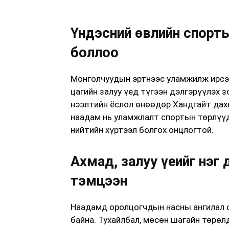
Үндэсний өвлийн спорт
боллоо
Монголчуудын эртнээс уламжилж ирсэн
цагийн залуу үед түгээн дэлгэрүүлэх
нээлтийн ёслол өнөөдөр Хандгайт дахь
наадам нь уламжлалт спортын төрлүүд
нийтийн хүртээл болгох онцлогтой.
Ахмад, залуу үеийг нэг
тэмцээн
Наадамд оролцогчдын насны ангилал о
байна. Тухайлбал, мөсөн шагайн төрөл