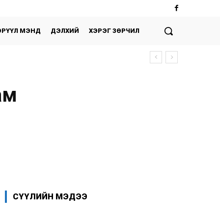
ЭРҮҮЛ МЭНД
ДЭЛХИЙ
ХЭРЭГ ЗӨРЧИЛ
ам
Facebook
X
WhatsApp
СҮҮЛИЙН МЭДЭЭ