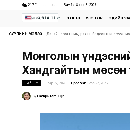
C
24.7
Ulaanbaatar
Бямба, 8 сар 8, 2026
3,616.11
₮
USD
ЭХЛЭЛ
УЛС ТӨР
ЭДИЙН ЗА
СҮҮЛИЙН МЭДЭЭ
Далайн эрэгт амьдрах нь бодсон шиг эрүүл м
Монголын үндэсни
Хандгайтын мөсөн 
1 сар 22, 2026
Updated:
1 сар 22, 2026
НИЙГЭМ
By
Enkhjin Temuujin