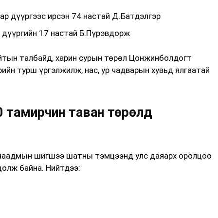
ар дүүргээс ирсэн 74 настай Д.Батдэлгэр
х дүүргийн 17 настай Б.Пүрэвдорж
йтын талбайд, харин сурын төрөл Цонжинболдогт
ийн турш үргэлжилж, нас, ур чадварын хувьд ялгаатай
00 тамирчин таван төрөлд
 наадмын шигшээ шатны тэмцээнд улс даяарх оролцоо
цолж байна. Нийтдээ: