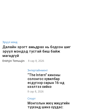
Эрүүл мэнд
Далайн эрэгт амьдрах нь бодсон шиг
эрүүл мэндэд тустай биш байж
магадгүй
Enkhjin Temuujin
-
8 сар 8, 2026
Энтертайнмент
“The Intern” киноны
солонгос хувилбар
есдүгээр сарын 16-нд
нээлтээ хийнэ
8 сар 8, 2026
Спорт
Монголын жюү жицүгийн
түүхэнд шинэ хуудас: