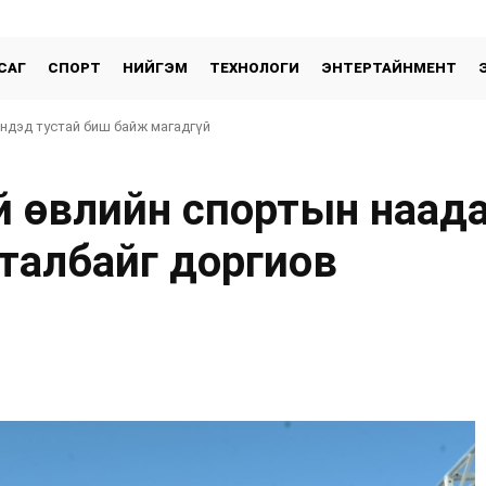
САГ
СПОРТ
НИЙГЭМ
ТЕХНОЛОГИ
ЭНТЕРТАЙНМЕНТ
эндэд тустай биш байж магадгүй
й өвлийн спортын наад
талбайг доргиов
хуваалцах