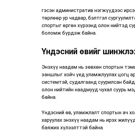
гэсэн административ нэгжүүдээс ирсэ
төрлөөр ур чадвар, бэлтгэл сургуулил
спортыг өргөн хүрээнд олон нийтэд с
боломж бүрдэж байна.
Үндэсний өвийг шинжлэх
Энэхүү наадам нь зөвхөн спортын тэмц
заншлыг хойч үед уламжлуулах цогц а
системтэй, судалгаанд суурилсан байд
олон нийтийн наадмууд чухал суурь м
байна.
Үндэсний өв, уламжлалт спортын ач х
харуулах энэхүү наадам нь ирэх жилүү
баяжих хүлээлттэй байна.