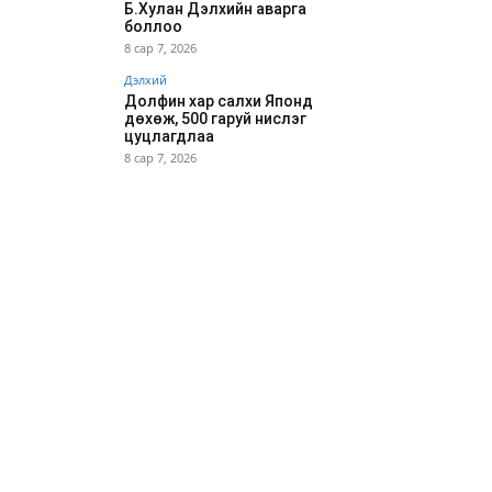
Б.Хулан Дэлхийн аварга
боллоо
8 сар 7, 2026
Дэлхий
Долфин хар салхи Японд
дөхөж, 500 гаруй нислэг
цуцлагдлаа
8 сар 7, 2026