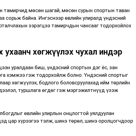
н тамирчид мөсөн шагай, мөсөн сурын спортын таван
таа сорьж байна. Ингэснээр өвлийн улиралд үндэсний
урталчлахын зэрэгцээ тамирчдын чансааг тодорхойлох
 ухаанч хөгжүүлэх чухал индэр
ээн уралдаан биш, үндэсний спортын дэг ёс, зан
рга хэмжээ гэж тодорхойлж болно. Үндэсний спортыг
лаар хөгжүүлэх, бодлого боловсруулахад ийм төрлийн
эдээлэл, туршлага өгдөг гэж мэргэжилтнүүд үзэж
олбогдлыг өвлийн улирлын онцлогтой уялдуулан
дэд цар хүрээгээ тэлж, шинэ төрөл, шинэ оролцогчдоор