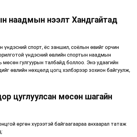
ын наадмын нээлт Хандгайтад
 үндэсний спорт, ёс заншил, соёлын өвийг орчин
 зорилготой үндэсний өвлийн спортын наадмын
 мөсөн гулгуурын талбайд боллоо. Энэ удаагийн
ийг өвлийн нөхцөлд цогц хэлбэрээр зохион байгуулж,
 дор цуглуулсан мөсөн шагайн
нцгой өргөн хүрээтэй байгаагаараа анхаарал татаж
д: