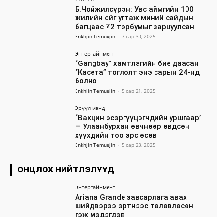
Б.Чойжилсүрэн: Увс аймгийн 100
жилийн ойг угтаж миний сайдын
багцаас ₮2 тэрбумыг зарцуулсан
Enkhjin Temuujin
-
7 сар 30, 2025
Энтертайнмент
“Gangbay” хамтлагийн бие даасан
“Касета” тоглолт энэ сарын 24-нд
болно
Enkhjin Temuujin
-
5 сар 21, 2025
Эрүүл мэнд
“Вакцин эсэргүүцэгчдийн уршгаар”
— Улаанбурхан өвчнөөр өвдсөн
хүүхдийн тоо эрс өсөв
Enkhjin Temuujin
-
5 сар 23, 2025
ОНЦЛОХ НИЙТЛЭЛҮҮД
Энтертайнмент
Ariana Grande завсарлага авах
шийдвэрээ эртнээс төлөвлөсөн
гэж мэдэгдэв