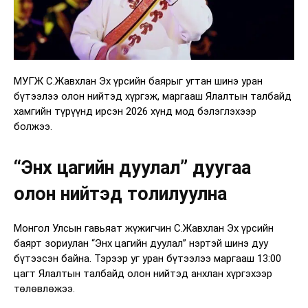
МУГЖ С.Жавхлан Эх үрсийн баярыг угтан шинэ уран
бүтээлээ олон нийтэд хүргэж, маргааш Ялалтын талбайд
хамгийн түрүүнд ирсэн 2026 хүнд мод бэлэглэхээр
болжээ.
“Энх цагийн дуулал” дуугаа
олон нийтэд толилуулна
Монгол Улсын гавьяат жүжигчин С.Жавхлан Эх үрсийн
баярт зориулан “Энх цагийн дуулал” нэртэй шинэ дуу
бүтээсэн байна. Тэрээр уг уран бүтээлээ маргааш 13:00
цагт Ялалтын талбайд олон нийтэд анхлан хүргэхээр
төлөвлөжээ.