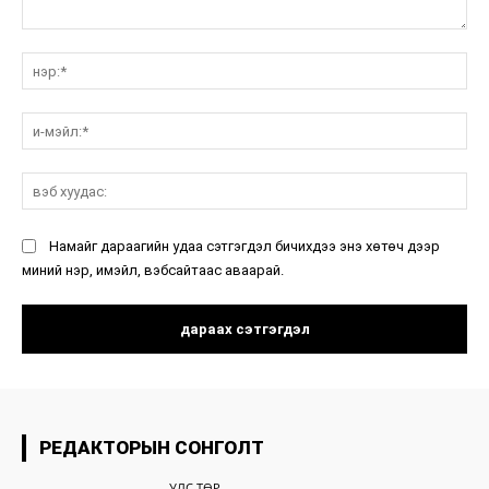
санал:
нэ
и-
мэ
вэ
ху
Намайг дараагийн удаа сэтгэгдэл бичихдээ энэ хөтөч дээр
миний нэр, имэйл, вэбсайтаас аваарай.
РЕДАКТОРЫН СОНГОЛТ
УЛС ТӨР