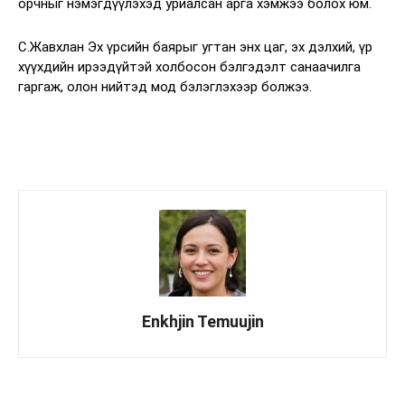
орчныг нэмэгдүүлэхэд уриалсан арга хэмжээ болох юм.
С.Жавхлан Эх үрсийн баярыг угтан энх цаг, эх дэлхий, үр
хүүхдийн ирээдүйтэй холбосон бэлгэдэлт санаачилга
гаргаж, олон нийтэд мод бэлэглэхээр болжээ.
Enkhjin Temuujin
Facebook
X
WhatsApp