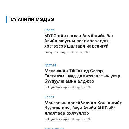
СҮҮЛИЙН МЭДЭЭ
Спорт
МУИС-ийн сагсан бөмбөгийн баг
Азийн оюутны лигт өрсөлдөж,
хэсгээсээ шалгарч чадсангүй
Enkhjin Temuujin
-
8 сар 6, 2026
Дэлхий
Мексикийн TikTok од Сесар
Гастелум шууд дамжуулалтын үеэр
буудуулж амиа алджээ
Enkhjin Temuujin
-
8 сар 6, 2026
Спорт
Монголын волейболчид Хонконгийг
буулган авч, Зүүн Азийн АШТ-ийг
ялалтаар эхлүүллээ
Enkhjin Temuujin
-
8 сар 6, 2026