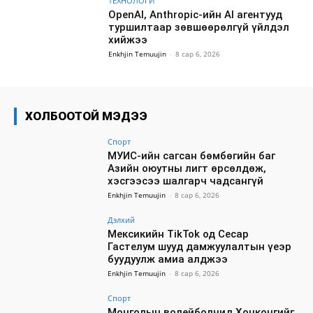
ТЕХНОЛОГИ
OpenAI, Anthropic-ийн AI агентууд
туршилтаар зөвшөөрөлгүй үйлдэл
хийжээ
Enkhjin Temuujin
-
8 сар 6, 2026
ХОЛБООТОЙ МЭДЭЭ
Спорт
МУИС-ийн сагсан бөмбөгийн баг
Азийн оюутны лигт өрсөлдөж,
хэсгээсээ шалгарч чадсангүй
Enkhjin Temuujin
-
8 сар 6, 2026
Дэлхий
Мексикийн TikTok од Сесар
Гастелум шууд дамжуулалтын үеэр
буудуулж амиа алджээ
Enkhjin Temuujin
-
8 сар 6, 2026
Спорт
Монголын волейболчид Хонконгийг