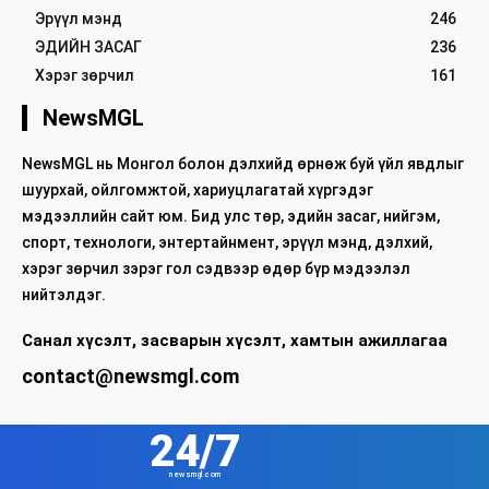
Эрүүл мэнд
246
ЭДИЙН ЗАСАГ
236
Хэрэг зөрчил
161
NewsMGL
NewsMGL нь Монгол болон дэлхийд өрнөж буй үйл явдлыг
шуурхай, ойлгомжтой, хариуцлагатай хүргэдэг
мэдээллийн сайт юм. Бид улс төр, эдийн засаг, нийгэм,
спорт, технологи, энтертайнмент, эрүүл мэнд, дэлхий,
хэрэг зөрчил зэрэг гол сэдвээр өдөр бүр мэдээлэл
нийтэлдэг.
Санал хүсэлт, засварын хүсэлт, хамтын ажиллагаа
contact@newsmgl.com
24/7
newsmgl.com