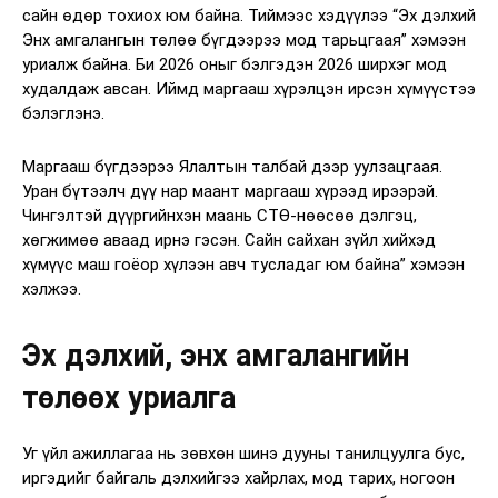
сайн өдөр тохиох юм байна. Тиймээс хэдүүлээ “Эх дэлхий
Энх амгалангын төлөө бүгдээрээ мод тарьцгаая” хэмээн
уриалж байна. Би 2026 оныг бэлгэдэн 2026 ширхэг мод
худалдаж авсан. Иймд маргааш хүрэлцэн ирсэн хүмүүстээ
бэлэглэнэ.
Маргааш бүгдээрээ Ялалтын талбай дээр уулзацгаая.
Уран бүтээлч дүү нар маант маргааш хүрээд ирээрэй.
Чингэлтэй дүүргийнхэн маань СТӨ-нөөсөө дэлгэц,
хөгжимөө аваад ирнэ гэсэн. Сайн сайхан зүйл хийхэд
хүмүүс маш гоёор хүлээн авч тусладаг юм байна” хэмээн
хэлжээ.
Эх дэлхий, энх амгалангийн
төлөөх уриалга
Уг үйл ажиллагаа нь зөвхөн шинэ дууны танилцуулга бус,
иргэдийг байгаль дэлхийгээ хайрлах, мод тарих, ногоон