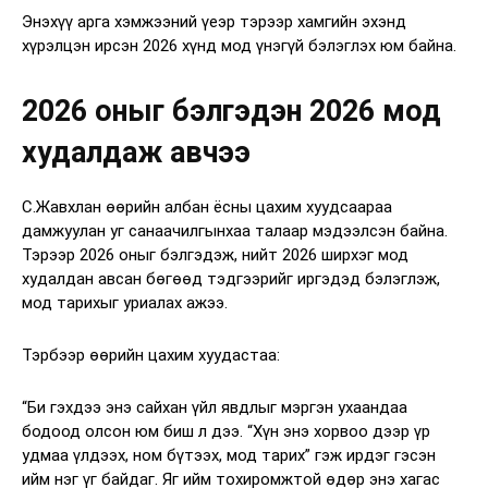
Энэхүү арга хэмжээний үеэр тэрээр хамгийн эхэнд
хүрэлцэн ирсэн 2026 хүнд мод үнэгүй бэлэглэх юм байна.
2026 оныг бэлгэдэн 2026 мод
худалдаж авчээ
С.Жавхлан өөрийн албан ёсны цахим хуудсаараа
дамжуулан уг санаачилгынхаа талаар мэдээлсэн байна.
Тэрээр 2026 оныг бэлгэдэж, нийт 2026 ширхэг мод
худалдан авсан бөгөөд тэдгээрийг иргэдэд бэлэглэж,
мод тарихыг уриалах ажээ.
Тэрбээр өөрийн цахим хуудастаа:
“Би гэхдээ энэ сайхан үйл явдлыг мэргэн ухаандаа
бодоод олсон юм биш л дээ. “Хүн энэ хорвоо дээр үр
удмаа үлдээх, ном бүтээх, мод тарих” гэж ирдэг гэсэн
ийм нэг үг байдаг. Яг ийм тохиромжтой өдөр энэ хагас