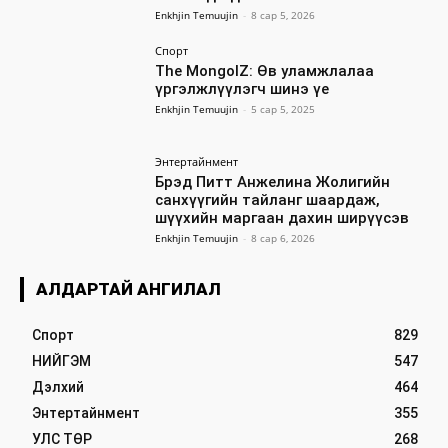
Enkhjin Temuujin
-
8 сар 5, 2026
Спорт
The MongolZ: Өв уламжлалаа
үргэлжлүүлэгч шинэ үе
Enkhjin Temuujin
-
5 сар 5, 2025
Энтертайнмент
Брэд Питт Анжелина Жолигийн
санхүүгийн тайланг шаардаж,
шүүхийн маргаан дахин ширүүсэв
Enkhjin Temuujin
-
8 сар 6, 2026
АЛДАРТАЙ АНГИЛАЛ
Спорт
829
НИЙГЭМ
547
Дэлхий
464
Энтертайнмент
355
УЛС ТӨР
268