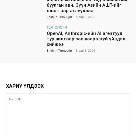
буулган авч, Зүүн Азийн АШТ-ийг
ялалтаар эхлүүллээ
Enkhjin Temuujin
-
8 сар 6, 2026
ТЕХНОЛОГИ
OpenAI, Anthropic-ийн AI агентууд
туршилтаар зөвшөөрөлгүй үйлдэл
хийжээ
Enkhjin Temuujin
-
8 сар 6, 2026
ХАРИУ ҮЛДЭЭХ