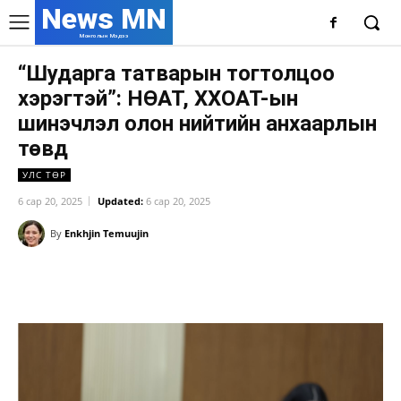
News MN
Монголын Мэдээ
“Шударга татварын тогтолцоо
хэрэгтэй”: НӨАТ, ХХОАТ-ын
шинэчлэл олон нийтийн анхаарлын
төвд
УЛС ТӨР
6 сар 20, 2025
Updated:
6 сар 20, 2025
By
Enkhjin Temuujin
Facebook
X
WhatsApp