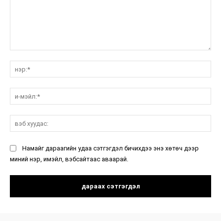
санал:
нэ
и-
мэ
вэ
ху
Намайг дараагийн удаа сэтгэгдэл бичихдээ энэ хөтөч дээр
миний нэр, имэйл, вэбсайтаас аваарай.