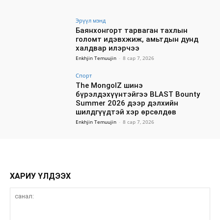
Эрүүл мэнд
Баянхонгорт тарваган тахлын
голомт идэвхжиж, амьтдын дунд
халдвар илэрчээ
Enkhjin Temuujin
-
8 сар 7, 2026
Спорт
The MongolZ шинэ
бүрэлдэхүүнтэйгээ BLAST Bounty
Summer 2026 дээр дэлхийн
шилдгүүдтэй хэр өрсөлдөв
Enkhjin Temuujin
-
8 сар 7, 2026
ХАРИУ ҮЛДЭЭХ