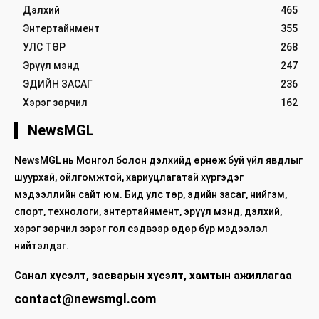
Дэлхий
465
Энтертайнмент
355
УЛС ТӨР
268
Эрүүл мэнд
247
ЭДИЙН ЗАСАГ
236
Хэрэг зөрчил
162
NewsMGL
NewsMGL нь Монгол болон дэлхийд өрнөж буй үйл явдлыг
шуурхай, ойлгомжтой, хариуцлагатай хүргэдэг
мэдээллийн сайт юм. Бид улс төр, эдийн засаг, нийгэм,
спорт, технологи, энтертайнмент, эрүүл мэнд, дэлхий,
хэрэг зөрчил зэрэг гол сэдвээр өдөр бүр мэдээлэл
нийтэлдэг.
Санал хүсэлт, засварын хүсэлт, хамтын ажиллагаа
contact@newsmgl.com