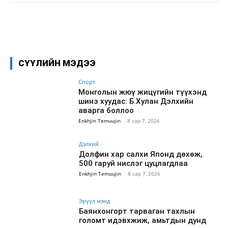
Facebook
X
WhatsApp
СҮҮЛИЙН МЭДЭЭ
Спорт
Монголын жюү жицүгийн түүхэнд
шинэ хуудас: Б.Хулан Дэлхийн
аварга боллоо
Enkhjin Temuujin
-
8 сар 7, 2026
Дэлхий
Долфин хар салхи Японд дөхөж,
500 гаруй нислэг цуцлагдлаа
Enkhjin Temuujin
-
8 сар 7, 2026
Эрүүл мэнд
Баянхонгорт тарваган тахлын
голомт идэвхжиж, амьтдын дунд