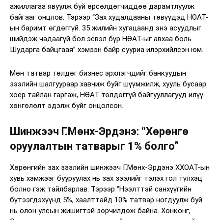
ажиллагаа явуулж буй өрсөлдөгчиддөө дарамтлуулж
байгааг онцлов. Тэрээр “Зах худалдааны төвүүдэд НӨАТ-
ын баримт өгдөггүй. 35 жилийн хугацаанд энэ асуудлыг
шийдэж чадаагүй бол эсвэл бүр НӨАТ-ыг авхаа боль.
Шударга байцгаая” хэмээн байр сууриа илэрхийлсэн юм.
Мөн татвар төлдөг бизнес эрхлэгчдийг банкуудын
зээлийн шалгуураар хавчиж буйг шүүмжилж, хууль бусаар
хоёр тайлан гаргаж, НӨАТ төлдөггүй байгууллагууд илүү
хөнгөлөлт эдэлж буйг онцолсон.
Шинжээч Г.Мөнх-Эрдэнэ: “Хөрөнгө
оруулалтын татварыг 1% болго”
Хөрөнгийн зах зээлийн шинжээч Г.Мөнх-Эрдэнэ ХХОАТ-ын
хувь хэмжээг бууруулах нь зах зээлийг тэлэх гол түлхэц
болно гэж тайлбарлав. Тэрээр “Нээлттэй санхүүгийн
бүтээгдэхүүнд 5%, хаалттайд 10% татвар ногдуулж буй
нь олон улсын жишигтэй зөрчилдөж байна. Хонконг,