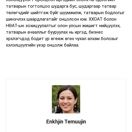
татварын тогтолцоо шударга бус, шударгаар татвар
төлөгчдийг шийтгэж буйг шүүмжилж, татварын бодлогыг
шинэчлэх шаардлагатайг онцолсон юм. ХХОАТ болон
НӨАТ-ын зохицуулалтыг олон улсын жишигт нийцүүлэх,
татварын ачааллыг бууруулах нь иргэд, бизнес
эрхлэгчдэд бодит үр өгөөж өгөх чухал алхам болохыг
хэлэлцүүлгийн үеэр онцолж байлаа.
Enkhjin Temuujin