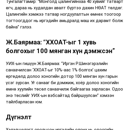
Тунгалагтамир: “Монголд цалингийнхаа 40 хувийг татварт
өгч, дараа нь худалдан авалт бүртээ дахин НӨАТ төлдөг.
Цалингийн хэмжээ татвар ногдуулалтын өмнөх тоогоор
тогтоогддог нь иргэдийн амьдралд маш их дарамт болж
байна” гэлээ.
Ж.Баярмаа: “ХХОАТ-ыг 1 хувь
болгохыг 100 мянган хүн дэмжсэн”
УИХ-ын гишүүн Ж.Баярмаа: “Иргэн Р.Шинэгэрэлийн
санаачилсан ‘ХХОАТ-ыг 10%-аас 1% болгох’ цахим
өргөдөлд долоо хоногийн дотор 100 мянган хүн гарын
үсэг зурсан. Уг санааг би дэмжиж, хоёр долоо хоногийн
өмнө хуулийн төсөл санаачилж байгаагаа зарласан. Одоо
энэ төслийг УИХ-ын вэбсайтад байршуулсан” хэмээн
тайлбарласан юм.
Дүгнэлт
Хэлэлцүүлэгт оролцсон иргэдийн олонх нь одоогийн