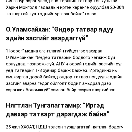
Сингапур зэрэг улсад энэ төрлийн татвар тэг хувьтай.
Харин Монголд гадаадын иргэн хөрөнгө оруулбал 20-30%
татвартай тул тэднийг үргээж байна” гэлээ.
О.Уламсайхан: “Өндөр татвар ядуу
эдийн засгийг авардаггүй”
“Ноорог” медиа агентлагийн гүйцэтгэх захирал
О.Уламсайхан: “Өндөр татварын бодлого хөгжиж буй
орнуудад тохиромжгүй. АНУ ч өөрийн эдийн засгийн сул
үед татварыг 1-3 хувиар барьж байжээ. Иргэдийнх нь
амьжиргаа дорой байхад өндөр татвар ногдуулж эдийн
засгийг аварна гэдэг ойлголт бодит амьдрал дээр
хэрэгжих боломжгүй” хэмээн байр сууриа илэрхийлэв.
Нягтлан Тунгалагтамир: “Иргэд
давхар татварт дарагдаж байна”
25 жил ХХОАТ, НДШ төлсөн туршлагатай нягтлан бодогч