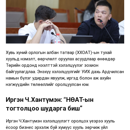
Хувь хүний орлогын албан татвар (ХХОАТ)-ын тухай
хуульд нэмэлт, өөрчлөлт оруулах асуудлаар өнөөдөр
Төрийн ордонд нээлттэй хэлэлцүүлэг зохион
байгуулагдлаа. Энэхүү хэлэлцүүлгийг УИХ дахь Ардчилсан
намын бүлэг удирдан явуулж, иргэд болон аж ахуйн
нэгжүүдийн төлөөллийг оролцуулсан юм.
Иргэн Ч.Хантүмэн: “НӨАТ-ын
тогтолцоо шударга биш”
Иргэн Ч.Хантүмэн хэлэлцүүлэгт оролцох үеэрээ хууль
ёсоор бизнес эрхэлж буй хүмүүс хууль зөрчиж үйл