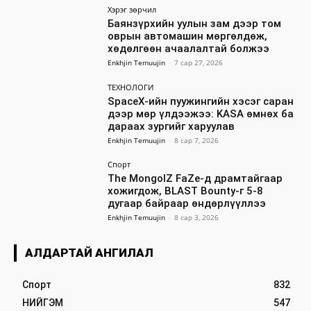
Хэрэг зөрчил
Баянзүрхийн уулын зам дээр том
оврын автомашин мөргөлдөж,
хөдөлгөөн ачаалалтай болжээ
Enkhjin Temuujin
-
7 сар 27, 2026
ТЕХНОЛОГИ
SpaceX-ийн пуужингийн хэсэг саран
дээр мөр үлдээжээ: KASA өмнөх ба
дараах зургийг харуулав
Enkhjin Temuujin
-
8 сар 7, 2026
Спорт
The MongolZ FaZe-д драмтайгаар
хожигдож, BLAST Bounty-г 5-8
дугаар байраар өндөрлүүллээ
Enkhjin Temuujin
-
8 сар 3, 2026
АЛДАРТАЙ АНГИЛАЛ
Спорт
832
НИЙГЭМ
547