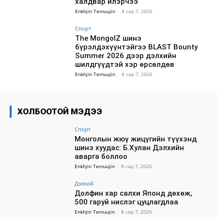
халдвар илэрчээ
Enkhjin Temuujin
-
8 сар 7, 2026
Спорт
The MongolZ шинэ
бүрэлдэхүүнтэйгээ BLAST Bounty
Summer 2026 дээр дэлхийн
шилдгүүдтэй хэр өрсөлдөв
Enkhjin Temuujin
-
8 сар 7, 2026
ХОЛБООТОЙ МЭДЭЭ
Спорт
Монголын жюү жицүгийн түүхэнд
шинэ хуудас: Б.Хулан Дэлхийн
аварга боллоо
Enkhjin Temuujin
-
8 сар 7, 2026
Дэлхий
Долфин хар салхи Японд дөхөж,
500 гаруй нислэг цуцлагдлаа
Enkhjin Temuujin
-
8 сар 7, 2026