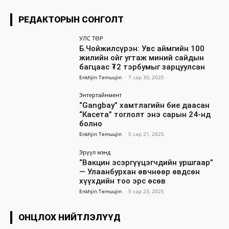
РЕДАКТОРЫН СОНГОЛТ
УЛС ТӨР
Б.Чойжилсүрэн: Увс аймгийн 100
жилийн ойг угтаж миний сайдын
багцаас ₮2 тэрбумыг зарцуулсан
Enkhjin Temuujin
-
7 сар 30, 2025
Энтертайнмент
“Gangbay” хамтлагийн бие даасан
“Касета” тоглолт энэ сарын 24-нд
болно
Enkhjin Temuujin
-
5 сар 21, 2025
Эрүүл мэнд
“Вакцин эсэргүүцэгчдийн уршгаар”
— Улаанбурхан өвчнөөр өвдсөн
хүүхдийн тоо эрс өсөв
Enkhjin Temuujin
-
5 сар 23, 2025
ОНЦЛОХ НИЙТЛЭЛҮҮД