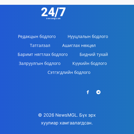
24/7
newsmgl.com
Редакцын бодлого
Нууцлалын бодлого
Татгалзал
Ашиглах нөхцөл
Баримт нягтлах бодлого
Бидний тухай
Залруулгын бодлого
Күүкийн бодлого
Сэтгэгдлийн бодлого
© 2026 NewsMGL. Бүх эрх
хуулиар хамгаалагдсан.