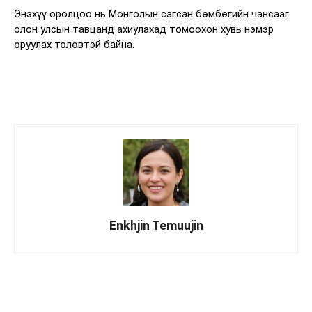
Энэхүү оролцоо нь Монголын сагсан бөмбөгийн чансааг
олон улсын тавцанд ахиулахад томоохон хувь нэмэр
оруулах төлөвтэй байна.
Enkhjin Temuujin
Facebook
X
WhatsApp