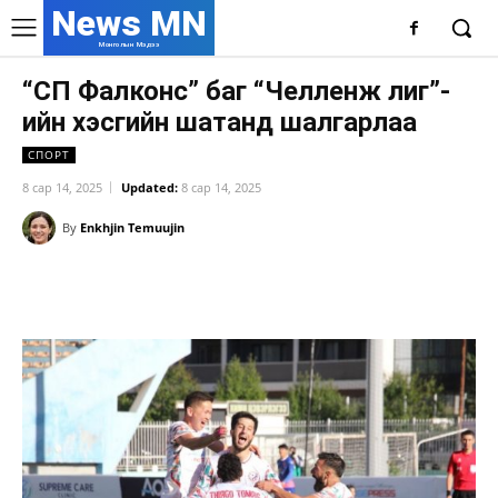
News MN
Монголын Мэдээ
“СП Фалконс” баг “Челленж лиг”-
ийн хэсгийн шатанд шалгарлаа
СПОРТ
8 сар 14, 2025
Updated:
8 сар 14, 2025
By
Enkhjin Temuujin
Facebook
X
WhatsApp