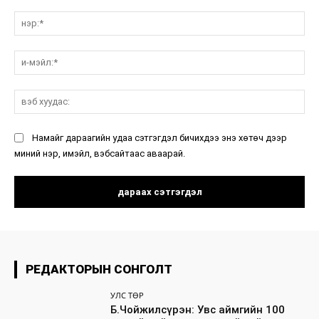
санал:
нэ
и-
мэ
вэ
ху
Намайг дараагийн удаа сэтгэгдэл бичихдээ энэ хөтөч дээр
миний нэр, имэйл, вэбсайтаас аваарай.
РЕДАКТОРЫН СОНГОЛТ
УЛС ТӨР
Б.Чойжилсүрэн: Увс аймгийн 100