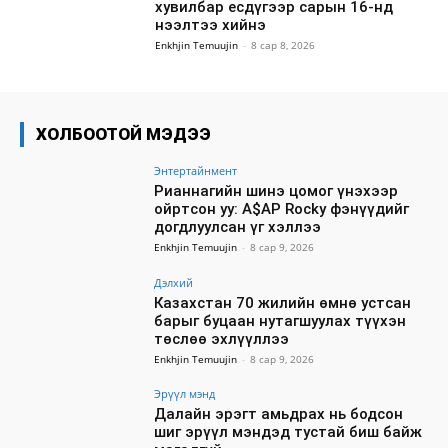
хувилбар есдүгээр сарын 16-нд
нээлтээ хийнэ
Enkhjin Temuujin
-
8 сар 8, 2026
ХОЛБООТОЙ МЭДЭЭ
Энтертайнмент
Рианнагийн шинэ цомог үнэхээр
ойртсон уу: A$AP Rocky фэнүүдийг
догдлуулсан үг хэллээ
Enkhjin Temuujin
-
8 сар 9, 2026
Дэлхий
Казахстан 70 жилийн өмнө устсан
барыг буцаан нутагшуулах түүхэн
төслөө эхлүүллээ
Enkhjin Temuujin
-
8 сар 9, 2026
Эрүүл мэнд
Далайн эрэгт амьдрах нь бодсон
шиг эрүүл мэндэд тустай биш байж