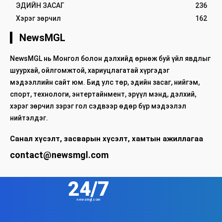
ЭДИЙН ЗАСАГ
236
Хэрэг зөрчил
162
NewsMGL
NewsMGL нь Монгол болон дэлхийд өрнөж буй үйл явдлыг
шуурхай, ойлгомжтой, хариуцлагатай хүргэдэг
мэдээллийн сайт юм. Бид улс төр, эдийн засаг, нийгэм,
спорт, технологи, энтертайнмент, эрүүл мэнд, дэлхий,
хэрэг зөрчил зэрэг гол сэдвээр өдөр бүр мэдээлэл
нийтэлдэг.
Санал хүсэлт, засварын хүсэлт, хамтын ажиллагаа
contact@newsmgl.com
24/7
newsmgl.com