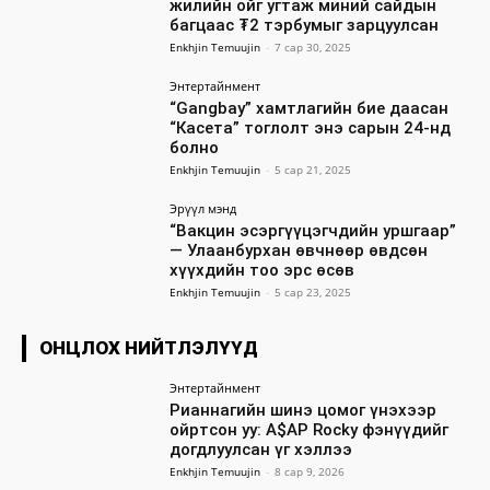
жилийн ойг угтаж миний сайдын
багцаас ₮2 тэрбумыг зарцуулсан
Enkhjin Temuujin
-
7 сар 30, 2025
Энтертайнмент
“Gangbay” хамтлагийн бие даасан
“Касета” тоглолт энэ сарын 24-нд
болно
Enkhjin Temuujin
-
5 сар 21, 2025
Эрүүл мэнд
“Вакцин эсэргүүцэгчдийн уршгаар”
— Улаанбурхан өвчнөөр өвдсөн
хүүхдийн тоо эрс өсөв
Enkhjin Temuujin
-
5 сар 23, 2025
ОНЦЛОХ НИЙТЛЭЛҮҮД
Энтертайнмент
Рианнагийн шинэ цомог үнэхээр
ойртсон уу: A$AP Rocky фэнүүдийг
догдлуулсан үг хэллээ
Enkhjin Temuujin
-
8 сар 9, 2026