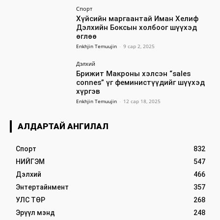
Спорт
Хүйсийн маргаантай Иман Хелиф
Дэлхийн Боксын холбоог шүүхэд
өглөө
Enkhjin Temuujin
-
9 сар 2, 2025
Дэлхий
Брижит Макроны хэлсэн “sales
connes” үг феминистүүдийг шүүхэд
хүргэв
Enkhjin Temuujin
-
12 сар 18, 2025
АЛДАРТАЙ АНГИЛАЛ
Спорт
832
НИЙГЭМ
547
Дэлхий
466
Энтертайнмент
357
УЛС ТӨР
268
Эрүүл мэнд
248