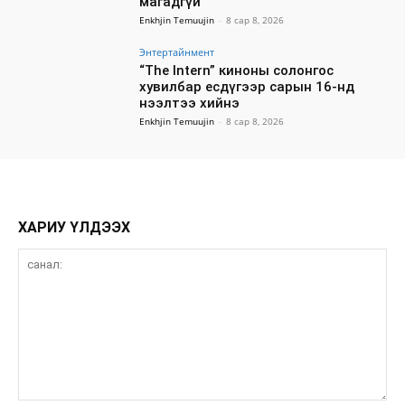
магадгүй
Enkhjin Temuujin
-
8 сар 8, 2026
Энтертайнмент
“The Intern” киноны солонгос
хувилбар есдүгээр сарын 16-нд
нээлтээ хийнэ
Enkhjin Temuujin
-
8 сар 8, 2026
ХАРИУ ҮЛДЭЭХ