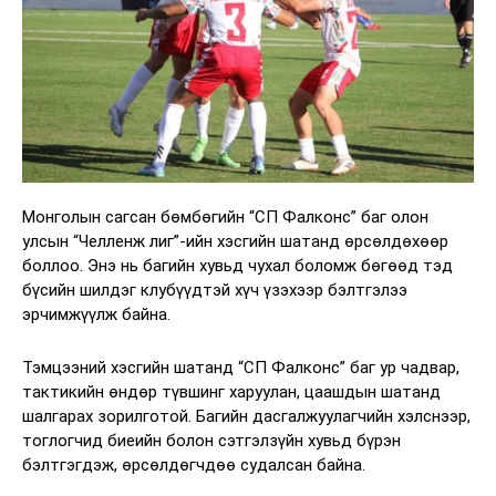
Монголын сагсан бөмбөгийн “СП Фалконс” баг олон
улсын “Челленж лиг”-ийн хэсгийн шатанд өрсөлдөхөөр
боллоо. Энэ нь багийн хувьд чухал боломж бөгөөд тэд
бүсийн шилдэг клубүүдтэй хүч үзэхээр бэлтгэлээ
эрчимжүүлж байна.
Тэмцээний хэсгийн шатанд “СП Фалконс” баг ур чадвар,
тактикийн өндөр түвшинг харуулан, цаашдын шатанд
шалгарах зорилготой. Багийн дасгалжуулагчийн хэлснээр,
тоглогчид биеийн болон сэтгэлзүйн хувьд бүрэн
бэлтгэгдэж, өрсөлдөгчдөө судалсан байна.