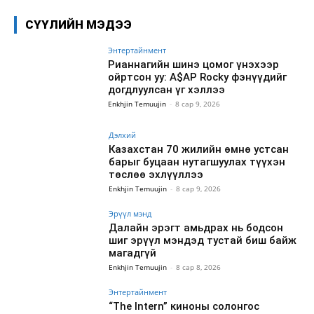
СҮҮЛИЙН МЭДЭЭ
Энтертайнмент
Рианнагийн шинэ цомог үнэхээр
ойртсон уу: A$AP Rocky фэнүүдийг
догдлуулсан үг хэллээ
Enkhjin Temuujin
-
8 сар 9, 2026
Дэлхий
Казахстан 70 жилийн өмнө устсан
барыг буцаан нутагшуулах түүхэн
төслөө эхлүүллээ
Enkhjin Temuujin
-
8 сар 9, 2026
Эрүүл мэнд
Далайн эрэгт амьдрах нь бодсон
шиг эрүүл мэндэд тустай биш байж
магадгүй
Enkhjin Temuujin
-
8 сар 8, 2026
Энтертайнмент
“The Intern” киноны солонгос