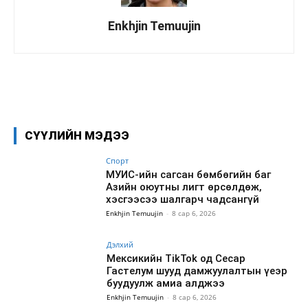
Enkhjin Temuujin
Facebook
X
WhatsApp
СҮҮЛИЙН МЭДЭЭ
Спорт
МУИС-ийн сагсан бөмбөгийн баг
Азийн оюутны лигт өрсөлдөж,
хэсгээсээ шалгарч чадсангүй
Enkhjin Temuujin
-
8 сар 6, 2026
Дэлхий
Мексикийн TikTok од Сесар
Гастелум шууд дамжуулалтын үеэр
буудуулж амиа алджээ
Enkhjin Temuujin
-
8 сар 6, 2026