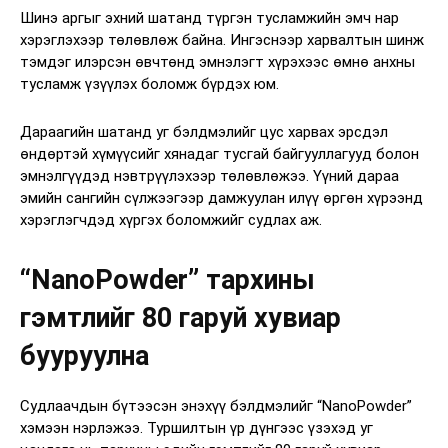
Шинэ аргыг эхний шатанд түргэн тусламжийн эмч нар
хэрэглэхээр төлөвлөж байна. Ингэснээр харвалтын шинж
тэмдэг илэрсэн өвчтөнд эмнэлэгт хүрэхээс өмнө анхны
тусламж үзүүлэх боломж бүрдэх юм.
Дараагийн шатанд уг бэлдмэлийг цус харвах эрсдэл
өндөртэй хүмүүсийг хянадаг тусгай байгууллагууд болон
эмнэлгүүдэд нэвтрүүлэхээр төлөвлөжээ. Үүний дараа
эмийн сангийн сүлжээгээр дамжуулан илүү өргөн хүрээнд
хэрэглэгчдэд хүргэх боломжийг судлах аж.
“NanoPowder” тархины
гэмтлийг 80 гаруй хувиар
бууруулна
Судлаачдын бүтээсэн энэхүү бэлдмэлийг “NanoPowder”
хэмээн нэрлэжээ. Туршилтын үр дүнгээс үзэхэд уг