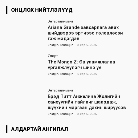
ОНЦЛОХ НИЙТЛЭЛҮҮД
Энтертайнмент
Ariana Grande завсарлага авах
шийдвэрээ эртнээс төлөвлөсөн
гэж мэдэгдэв
Enkhjin Temuujin
-
8 сар 5, 2026
Спорт
The MongolZ: Өв уламжлалаа
үргэлжлүүлэгч шинэ үе
Enkhjin Temuujin
-
5 сар 5, 2025
Энтертайнмент
Брэд Питт Анжелина Жолигийн
санхүүгийн тайланг шаардаж,
шүүхийн маргаан дахин ширүүсэв
Enkhjin Temuujin
-
8 сар 6, 2026
АЛДАРТАЙ АНГИЛАЛ