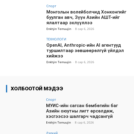
Спорт
Монголын волейболчид Хонконгийг
буулган авч, Зүүн Азийн АШТ-ийг
ялалтаар эхлүүллээ
Enkhjin Temuujin
-
8 сар 6, 2026
ТЕХНОЛОГИ
OpenAI, Anthropic-ийн AI агентууд
туршилтаар зөвшөөрөлгүй үйлдэл
хийжээ
Enkhjin Temuujin
-
8 сар 6, 2026
ХОЛБООТОЙ МЭДЭЭ
Спорт
МУИС-ийн сагсан бөмбөгийн баг
Азийн оюутны лигт өрсөлдөж,
хэсгээсээ шалгарч чадсангүй
Enkhjin Temuujin
-
8 сар 6, 2026
Дэлхий