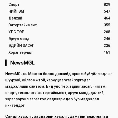
Спорт
829
НИЙГЭМ
547
Дэлхий
464
Энтертайнмент
355
УЛС ТӨР
268
Эрүүл мэнд
246
ЭДИЙН ЗАСАГ
236
Хэрэг зөрчил
161
NewsMGL
NewsMGL нь Монгол болон дэлхийд өрнөж буй үйл явдлыг
шуурхай, ойлгомжтой, хариуцлагатай хүргэдэг
мэдээллийн сайт юм. Бид улс төр, эдийн засаг, нийгэм,
спорт, технологи, энтертайнмент, эрүүл мэнд, дэлхий,
хэрэг зөрчил зэрэг гол сэдвээр өдөр бүр мэдээлэл
нийтэлдэг.
Санал хүсэлт, засварын хүсэлт, хамтын ажиллагаа