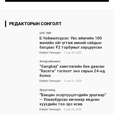
РЕДАКТОРЫН СОНГОЛТ
УЛС ТӨР
Б.Чойжилсүрэн: Увс аймгийн 100
жилийн ойг угтаж миний сайдын
багцаас ₮2 тэрбумыг зарцуулсан
Enkhjin Temuujin
-
7 сар 30, 2025
Энтертайнмент
“Gangbay” хамтлагийн бие даасан
“Касета” тоглолт энэ сарын 24-нд
болно
Enkhjin Temuujin
-
5 сар 21, 2025
Эрүүл мэнд
“Вакцин эсэргүүцэгчдийн уршгаар”
— Улаанбурхан өвчнөөр өвдсөн
хүүхдийн тоо эрс өсөв
Enkhjin Temuujin
-
5 сар 23, 2025