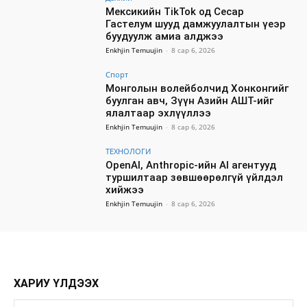
Мексикийн TikTok од Сесар
Гастелум шууд дамжуулалтын үеэр
буудуулж амиа алджээ
Enkhjin Temuujin
-
8 сар 6, 2026
Спорт
Монголын волейболчид Хонконгийг
буулган авч, Зүүн Азийн АШТ-ийг
ялалтаар эхлүүллээ
Enkhjin Temuujin
-
8 сар 6, 2026
ТЕХНОЛОГИ
OpenAI, Anthropic-ийн AI агентууд
туршилтаар зөвшөөрөлгүй үйлдэл
хийжээ
Enkhjin Temuujin
-
8 сар 6, 2026
ХАРИУ ҮЛДЭЭХ