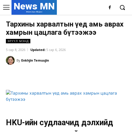
News MN
Монголын Мэдээ
Тархины харвалтын үед амь аврах
хамрын цацлага бүтээжээ
ЭРҮҮЛ МЭНД
5 сар 8, 2026
Updated:
5 сар 6, 2026
By
Enkhjin Temuujin
Facebook
X
WhatsApp
HKU-ийн судлаачид дэлхийд