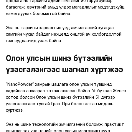
цацлага нь тархины эдийн гэмтлийг 80 гаруй хувиар
багасгаж, өвчтөний амьд үлдэх магадлалыг мэдэгдэхүйц
нэмэгдүүлэх боломжтой байна.
Энэ нь тархины харвалтын үед эмчилгээний хугацаа
хамгийн чухал байдаг нөхцөлд онцгой ач холбогдолтой
гэж судлаачид үзэж байна.
Олон улсын шинэ бүтээлийн
үзэсгэлэнгээс шагнал хүртжээ
“NanoPowder” хамрын цацлага олон улсын түвшинд
хэдийнээ анхаарал татаж эхэлсэн байна. Уг бүтээл Женев
хотод болсон Олон улсын шинэ бүтээлийн 51 дүгээр
үзэсгэлэнгээс тусгай Гран-При болон алтан медаль
хүртжээ.
Энэ нь шинэ технологийн эмчилгээний боломж, практикт
ашиглагдах үнэ цэнийг олон улсын мэргэжилтнүүд