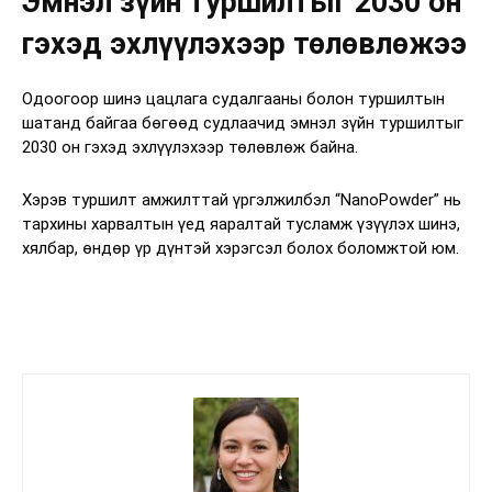
Эмнэл зүйн туршилтыг 2030 он
гэхэд эхлүүлэхээр төлөвлөжээ
Одоогоор шинэ цацлага судалгааны болон туршилтын
шатанд байгаа бөгөөд судлаачид эмнэл зүйн туршилтыг
2030 он гэхэд эхлүүлэхээр төлөвлөж байна.
Хэрэв туршилт амжилттай үргэлжилбэл “NanoPowder” нь
тархины харвалтын үед яаралтай тусламж үзүүлэх шинэ,
хялбар, өндөр үр дүнтэй хэрэгсэл болох боломжтой юм.