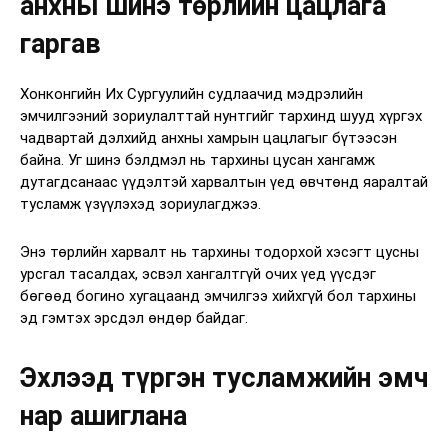
анхны шинэ төрлийн цацлага
гаргав
Хонконгийн Их Сургуулийн судлаачид мэдрэлийн
эмчилгээний зориулалттай нунтгийг тархинд шууд хүргэх
чадвартай дэлхийд анхны хамрын цацлагыг бүтээсэн
байна. Уг шинэ бэлдмэл нь тархины цусан хангамж
дутагдсанаас үүдэлтэй харвалтын үед өвчтөнд яаралтай
тусламж үзүүлэхэд зориулагджээ.
Энэ төрлийн харвалт нь тархины тодорхой хэсэгт цусны
урсгал тасалдах, эсвэл хангалтгүй очих үед үүсдэг
бөгөөд богино хугацаанд эмчилгээ хийхгүй бол тархины
эд гэмтэх эрсдэл өндөр байдаг.
Эхлээд түргэн тусламжийн эмч
нар ашиглана