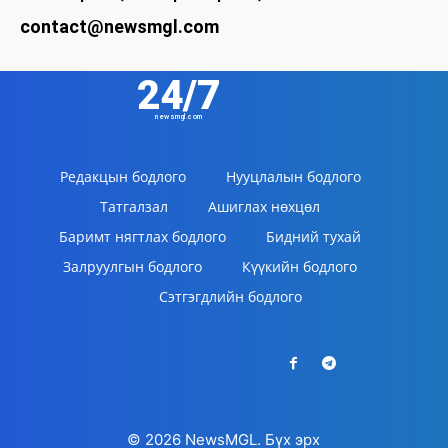
contact@newsmgl.com
24/7
newsmgl.com
Редакцын бодлого
Нууцлалын бодлого
Татгалзал
Ашиглах нөхцөл
Баримт нягтлах бодлого
Бидний тухай
Залруулгын бодлого
Күүкийн бодлого
Сэтгэгдлийн бодлого
© 2026 NewsMGL. Бүх эрх