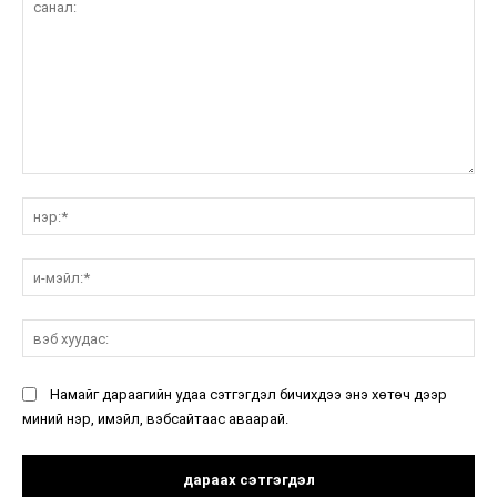
санал:
нэ
и-
мэ
вэ
ху
Намайг дараагийн удаа сэтгэгдэл бичихдээ энэ хөтөч дээр
миний нэр, имэйл, вэбсайтаас аваарай.