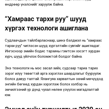
өндрөөр үнэлснийг харуулж байна.
“Хамраас тархи руу” шууд
хүргэх технологи ашиглана
Судлаачдын тайлбарласнаар, шинэ бэлдмэл нь “хамраас
тархи руу” чиглэсэн шууд хүргэлтийн сувгийг ашигладаг.
Ингэснээр эмийн бодис тархины гэмтсэн хэсэгт хурдан
хүрч, шууд үйлчлэх боломжтой болдог байна.
Энэ технологи нь мэс засал хийх, судсаар тариа тарих
зэрэг илүү төвөгтэй арга хэрэглэх шаардлагыг бууруулж
болох давуу талтай. Ялангуяа харвалтын эхний мөчүүдэд
энгийн бөгөөд хурдан хэрэглэж болох хэлбэр нь
эмчилгээний үр дүнд чухал нөлөө үзүүлэх магадлалтай
юм.