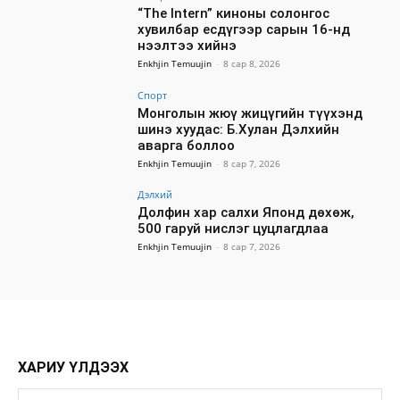
“The Intern” киноны солонгос
хувилбар есдүгээр сарын 16-нд
нээлтээ хийнэ
Enkhjin Temuujin
-
8 сар 8, 2026
Спорт
Монголын жюү жицүгийн түүхэнд
шинэ хуудас: Б.Хулан Дэлхийн
аварга боллоо
Enkhjin Temuujin
-
8 сар 7, 2026
Дэлхий
Долфин хар салхи Японд дөхөж,
500 гаруй нислэг цуцлагдлаа
Enkhjin Temuujin
-
8 сар 7, 2026
ХАРИУ ҮЛДЭЭХ