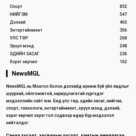
Спорт
832
НИЙГЭМ
547
Дэлхий
465
Энтертайнмент
356
УЛС ТӨР
268
Эрүүл мэнд
248
ЭДИЙН ЗАСАГ
236
Хэрэг зөрчил
162
NewsMGL
NewsMGL нь Монгол болон дэлхийд өрнөж буй үйл явдлыг
шуурхай, ойлгомжтой, хариуцлагатай хүргэдэг
мэдээллийн сайт юм. Бид улс төр, эдийн засаг, нийгэм,
спорт, технологи, энтертайнмент, эрүүл мэнд, дэлхий,
хэрэг зөрчил зэрэг гол сэдвээр өдөр бүр мэдээлэл
нийтэлдэг.
Санал хүсэлт, засварын хүсэлт, хамтын ажиллагаа