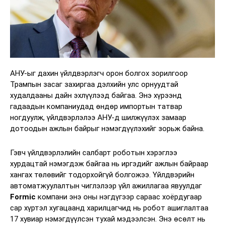
АНУ-ыг дахин үйлдвэрлэгч орон болгох зорилгоор
Трампын засаг захиргаа дэлхийн улс орнуудтай
худалдааны дайн эхлүүлээд байгаа. Энэ хүрээнд
гадаадын компаниудад өндөр импортын татвар
ногдуулж, үйлдвэрлэлээ АНУ-д шилжүүлэх замаар
дотоодын ажлын байрыг нэмэгдүүлэхийг зорьж байна.
Гэвч үйлдвэрлэлийн салбарт роботын хэрэглээ
хурдацтай нэмэгдэж байгаа нь иргэдийг ажлын байраар
хангах төлөвийг тодорхойгүй болгожээ. Үйлдвэрийн
автоматжуулалтын чиглэлээр үйл ажиллагаа явуулдаг
Formic
компани энэ оны нэгдүгээр сараас хоёрдугаар
сар хүртэл хугацаанд харилцагчид нь робот ашиглалтаа
17 хувиар нэмэгдүүлсэн тухай мэдээлсэн. Энэ өсөлт нь