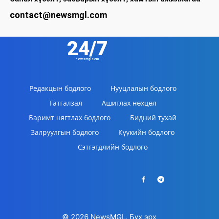
contact@newsmgl.com
24/7
newsmgl.com
Редакцын бодлого
Нууцлалын бодлого
Татгалзал
Ашиглах нөхцөл
Баримт нягтлах бодлого
Бидний тухай
Залруулгын бодлого
Күүкийн бодлого
Сэтгэгдлийн бодлого
© 2026 NewsMGL. Бүх эрх