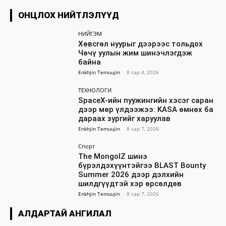
ОНЦЛОХ НИЙТЛЭЛҮҮД
НИЙГЭМ
Хөвсгөл нуурыг дээрээс тольдох
Чөчү уулын жим шинэчлэгдэж
байна
Enkhjin Temuujin
-
8 сар 4, 2026
ТЕХНОЛОГИ
SpaceX-ийн пуужингийн хэсэг саран
дээр мөр үлдээжээ: KASA өмнөх ба
дараах зургийг харуулав
Enkhjin Temuujin
-
8 сар 7, 2026
Спорт
The MongolZ шинэ
бүрэлдэхүүнтэйгээ BLAST Bounty
Summer 2026 дээр дэлхийн
шилдгүүдтэй хэр өрсөлдөв
Enkhjin Temuujin
-
8 сар 7, 2026
АЛДАРТАЙ АНГИЛАЛ