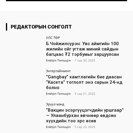
РЕДАКТОРЫН СОНГОЛТ
УЛС ТӨР
Б.Чойжилсүрэн: Увс аймгийн 100
жилийн ойг угтаж миний сайдын
багцаас ₮2 тэрбумыг зарцуулсан
Enkhjin Temuujin
-
7 сар 30, 2025
Энтертайнмент
“Gangbay” хамтлагийн бие даасан
“Касета” тоглолт энэ сарын 24-нд
болно
Enkhjin Temuujin
-
5 сар 21, 2025
Эрүүл мэнд
“Вакцин эсэргүүцэгчдийн уршгаар”
— Улаанбурхан өвчнөөр өвдсөн
хүүхдийн тоо эрс өсөв
Enkhjin Temuujin
-
5 сар 23, 2025