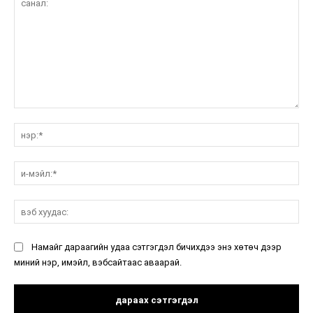
санал:
нэ
и-
мэ
вэ
ху
Намайг дараагийн удаа сэтгэгдэл бичихдээ энэ хөтөч дээр
миний нэр, имэйл, вэбсайтаас аваарай.