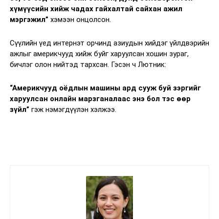
хүмүүсийн хийж чадах гайхалтай сайхан ажил
мэргэжил”
хэмээн онцолсон.
Сүүлийн үед интернэт орчинд азиудын хийдэг үйлдвэрийн
ажлыг америкчууд хийж буйг харуулсан хошин зураг,
бичлэг олон нийтэд тархсан. Гэсэн ч Лютник:
“Америкчууд оёдлын машины ард сууж буй зэргийг
харуулсан онлайн марзганалаас энэ бол тэс өөр
зүйл”
гэж нэмэгдүүлэн хэлжээ.