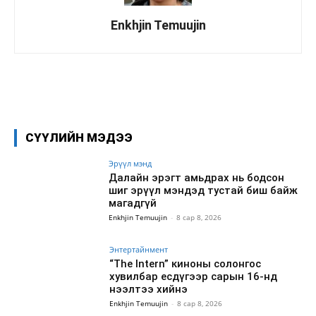
Enkhjin Temuujin
Facebook
X
WhatsApp
СҮҮЛИЙН МЭДЭЭ
Эрүүл мэнд
Далайн эрэгт амьдрах нь бодсон
шиг эрүүл мэндэд тустай биш байж
магадгүй
Enkhjin Temuujin
-
8 сар 8, 2026
Энтертайнмент
“The Intern” киноны солонгос
хувилбар есдүгээр сарын 16-нд
нээлтээ хийнэ
Enkhjin Temuujin
-
8 сар 8, 2026