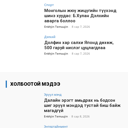
Спорт
Монголын жюү жицүгийн түүхэнд
шинэ хуудас: Б.Хулан Дэлхийн
аварга боллоо
Enkhjin Temuujin
-
8 сар 7, 2026
Дэлхий
Долфин хар салхи Японд дөхөж,
500 гаруй нислэг цуцлагдлаа
Enkhjin Temuujin
-
8 сар 7, 2026
ХОЛБООТОЙ МЭДЭЭ
Эрүүл мэнд
Далайн эрэгт амьдрах нь бодсон
шиг эрүүл мэндэд тустай биш байж
магадгүй
Enkhjin Temuujin
-
8 сар 8, 2026
Энтертайнмент