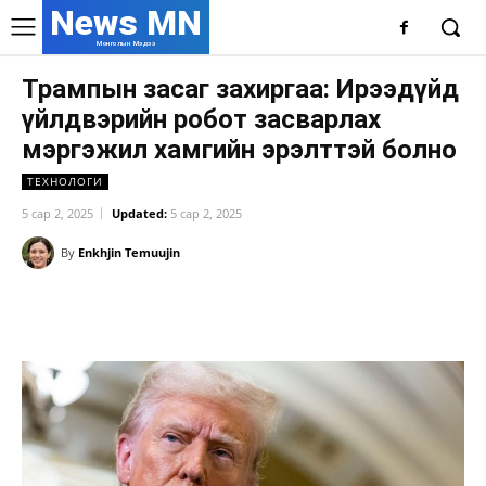
News MN
Монголын Мэдээ
Трампын засаг захиргаа: Ирээдүйд
үйлдвэрийн робот засварлах
мэргэжил хамгийн эрэлттэй болно
ТЕХНОЛОГИ
5 сар 2, 2025
Updated:
5 сар 2, 2025
By
Enkhjin Temuujin
Facebook
X
WhatsApp