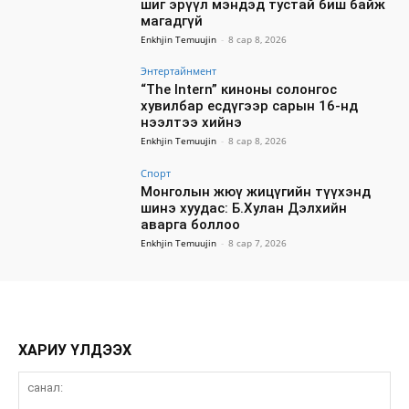
шиг эрүүл мэндэд тустай биш байж
магадгүй
Enkhjin Temuujin
-
8 сар 8, 2026
Энтертайнмент
“The Intern” киноны солонгос
хувилбар есдүгээр сарын 16-нд
нээлтээ хийнэ
Enkhjin Temuujin
-
8 сар 8, 2026
Спорт
Монголын жюү жицүгийн түүхэнд
шинэ хуудас: Б.Хулан Дэлхийн
аварга боллоо
Enkhjin Temuujin
-
8 сар 7, 2026
ХАРИУ ҮЛДЭЭХ