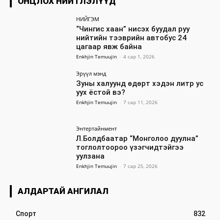
ОНЦЛОХ НИЙТЛЭЛҮҮД
НИЙГЭМ
“Чингис хаан” нисэх буудал руу
нийтийн тээврийн автобус 24
цагаар явж байна
Enkhjin Temuujin
-
4 сар 1, 2026
Эрүүл мэнд
Зуны халуунд өдөрт хэдэн литр ус
уух ёстой вэ?
Enkhjin Temuujin
-
7 сар 11, 2026
Энтертайнмент
Л.Болдбаатар “Монголоо дуулна”
тоглолтоороо үзэгчидтэйгээ
уулзана
Enkhjin Temuujin
-
7 сар 25, 2026
АЛДАРТАЙ АНГИЛАЛ
Спорт
832