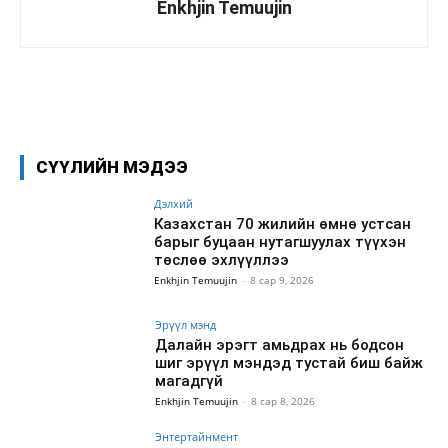
Enkhjin Temuujin
Facebook
X
WhatsApp
СҮҮЛИЙН МЭДЭЭ
Дэлхий
Казахстан 70 жилийн өмнө устсан
барыг буцаан нутагшуулах түүхэн
төслөө эхлүүллээ
Enkhjin Temuujin
-
8 сар 9, 2026
Эрүүл мэнд
Далайн эрэгт амьдрах нь бодсон
шиг эрүүл мэндэд тустай биш байж
магадгүй
Enkhjin Temuujin
-
8 сар 8, 2026
Энтертайнмент