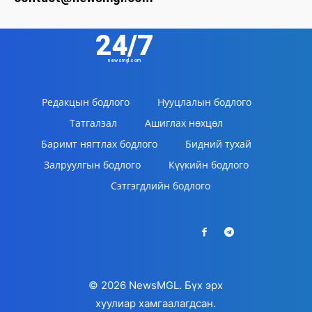
24/7
newsmgl.com
Редакцын бодлого
Нууцлалын бодлого
Татгалзал
Ашиглах нөхцөл
Баримт нягтлах бодлого
Бидний тухай
Залруулгын бодлого
Күүкийн бодлого
Сэтгэгдлийн бодлого
© 2026 NewsMGL. Бүх эрх
хуулиар хамгаалагдсан.