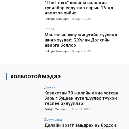
“The Intern” киноны солонгос
хувилбар есдүгээр сарын 16-нд
нээлтээ хийнэ
Enkhjin Temuujin
-
8 сар 8, 2026
Спорт
Монголын жюү жицүгийн түүхэнд
шинэ хуудас: Б.Хулан Дэлхийн
аварга боллоо
Enkhjin Temuujin
-
8 сар 7, 2026
ХОЛБООТОЙ МЭДЭЭ
Дэлхий
Казахстан 70 жилийн өмнө устсан
барыг буцаан нутагшуулах түүхэн
төслөө эхлүүллээ
Enkhjin Temuujin
-
8 сар 9, 2026
Эрүүл мэнд
Далайн эрэгт амьдрах нь бодсон