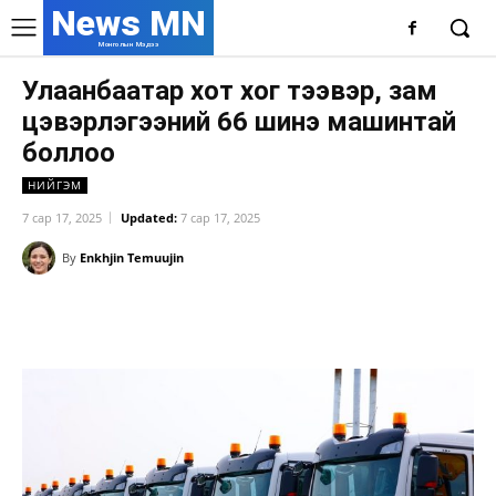
News MN
Монголын Мэдээ
Улаанбаатар хот хог тээвэр, зам
цэвэрлэгээний 66 шинэ машинтай
боллоо
НИЙГЭМ
7 сар 17, 2025
Updated:
7 сар 17, 2025
By
Enkhjin Temuujin
Facebook
X
WhatsApp