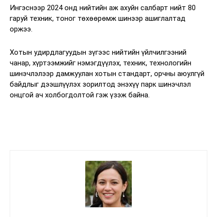
Ингэснээр 2024 онд нийтийн аж ахуйн салбарт нийт 80
гаруй техник, тоног төхөөрөмж шинээр ашиглалтад
оржээ.
Хотын удирдлагуудын зүгээс нийтийн үйлчилгээний
чанар, хүртээмжийг нэмэгдүүлэх, техник, технологийн
шинэчлэлээр дамжуулан хотын стандарт, орчны аюулгүй
байдлыг дээшлүүлэх зорилтод энэхүү парк шинэчлэл
онцгой ач холбогдолтой гэж үзэж байна.