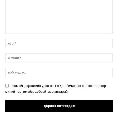
санал:
нэ
и-
мэ
вэ
ху
Намайг дараагийн удаа сэтгэгдэл бичихдээ энэ хөтөч дээр
миний нэр, имэйл, вэбсайтаас аваарай.