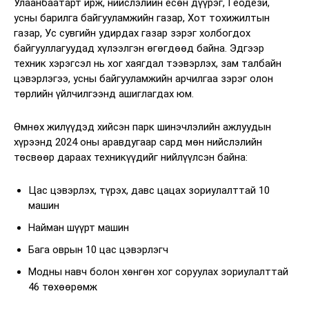
Улаанбаатарт ирж, нийслэлийн есөн дүүрэг, Геодези,
усны барилга байгууламжийн газар, Хот тохижилтын
газар, Ус сувгийн удирдах газар зэрэг холбогдох
байгууллагуудад хүлээлгэн өгөгдөөд байна. Эдгээр
техник хэрэгсэл нь хог хаягдал тээвэрлэх, зам талбайн
цэвэрлэгээ, усны байгууламжийн арчилгаа зэрэг олон
төрлийн үйлчилгээнд ашиглагдах юм.
Өмнөх жилүүдэд хийсэн парк шинэчлэлийн ажлуудын
хүрээнд 2024 оны аравдугаар сард мөн нийслэлийн
төсвөөр дараах техникүүдийг нийлүүлсэн байна:
Цас цэвэрлэх, түрэх, давс цацах зориулалттай 10
машин
Найман шүүрт машин
Бага оврын 10 цас цэвэрлэгч
Модны навч болон хөнгөн хог соруулах зориулалттай
46 төхөөрөмж