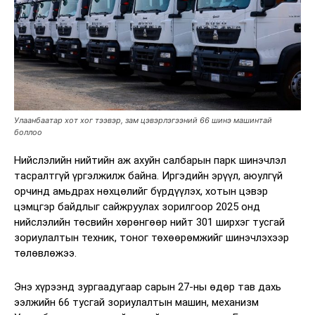
Улаанбаатар хот хог тээвэр, зам цэвэрлэгээний 66 шинэ машинтай
боллоо
Нийслэлийн нийтийн аж ахуйн салбарын парк шинэчлэл
тасралтгүй үргэлжилж байна. Иргэдийн эрүүл, аюулгүй
орчинд амьдрах нөхцөлийг бүрдүүлэх, хотын цэвэр
цэмцгэр байдлыг сайжруулах зорилгоор 2025 онд
нийслэлийн төсвийн хөрөнгөөр нийт 301 ширхэг тусгай
зориулалтын техник, тоног төхөөрөмжийг шинэчлэхээр
төлөвлөжээ.
Энэ хүрээнд зургаадугаар сарын 27-ны өдөр тав дахь
ээлжийн 66 тусгай зориулалтын машин, механизм