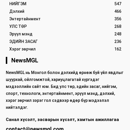
НИЙГЭМ
547
Дэлхий
466
Энтертайнмент
356
УЛС ТӨР
268
Эрүүл мэнд
248
ЭДИЙН ЗАСАГ
236
Хэрэг зөрчил
162
NewsMGL
NewsMGL нь Монгол болон дэлхийд өрнөж буй үйл явдлыг
шуурхай, ойлгомжтой, хариуцлагатай хүргэдэг
мэдээллийн сайт юм. Бид улс төр, эдийн засаг, нийгэм,
спорт, технологи, энтертайнмент, эрүүл мэнд, дэлхий,
хэрэг зөрчил зэрэг гол сэдвээр өдөр бүр мэдээлэл
нийтэлдэг.
Санал хүсэлт, засварын хүсэлт, хамтын ажиллагаа
contact@newsmgl.com