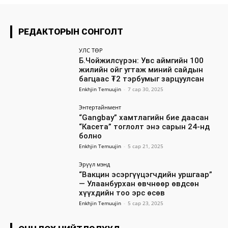
РЕДАКТОРЫН СОНГОЛТ
УЛС ТӨР
Б.Чойжилсүрэн: Увс аймгийн 100
жилийн ойг угтаж миний сайдын
багцаас ₮2 тэрбумыг зарцуулсан
Enkhjin Temuujin
-
7 сар 30, 2025
Энтертайнмент
“Gangbay” хамтлагийн бие даасан
“Касета” тоглолт энэ сарын 24-нд
болно
Enkhjin Temuujin
-
5 сар 21, 2025
Эрүүл мэнд
“Вакцин эсэргүүцэгчдийн уршгаар”
— Улаанбурхан өвчнөөр өвдсөн
хүүхдийн тоо эрс өсөв
Enkhjin Temuujin
-
5 сар 23, 2025