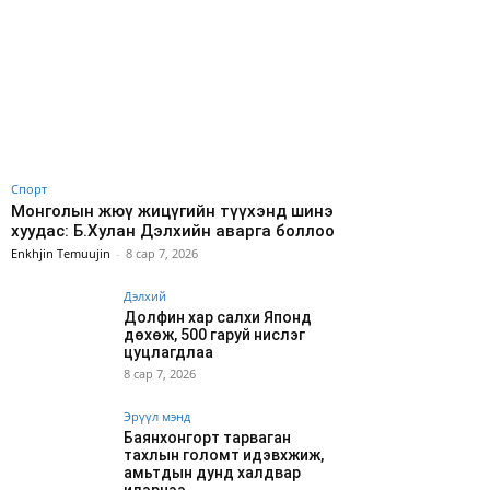
Спорт
Монголын жюү жицүгийн түүхэнд шинэ
хуудас: Б.Хулан Дэлхийн аварга боллоо
Enkhjin Temuujin
-
8 сар 7, 2026
Дэлхий
Долфин хар салхи Японд
дөхөж, 500 гаруй нислэг
цуцлагдлаа
8 сар 7, 2026
Эрүүл мэнд
Баянхонгорт тарваган
тахлын голомт идэвхжиж,
амьтдын дунд халдвар