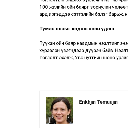
100 жилийн ойн баярт зориулан чөлөөт 
ард иргэддээ сэтгэлийн бэлэг барьж, 
Түмэн олныг хөдөлгөсөн үдэш
Түүхэн ойн баяр наадмын нээлтийг энэ
хүрээлэн үзэгчдээр дүүрэн байв. Нээл
тоглолт эхэлж, Увс нутгийн шөнө урла
Enkhjin Temuujin