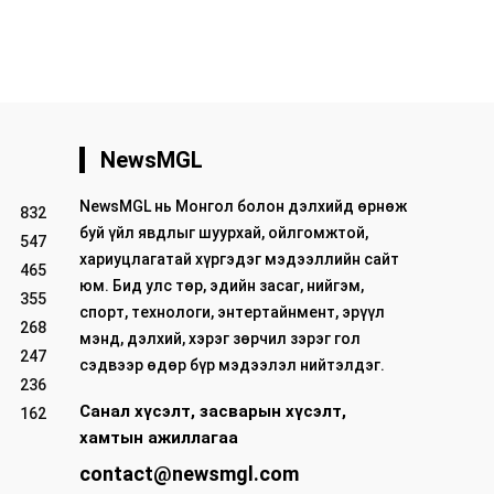
NewsMGL
NewsMGL нь Монгол болон дэлхийд өрнөж
832
буй үйл явдлыг шуурхай, ойлгомжтой,
547
хариуцлагатай хүргэдэг мэдээллийн сайт
465
юм. Бид улс төр, эдийн засаг, нийгэм,
355
спорт, технологи, энтертайнмент, эрүүл
268
мэнд, дэлхий, хэрэг зөрчил зэрэг гол
247
сэдвээр өдөр бүр мэдээлэл нийтэлдэг.
236
Санал хүсэлт, засварын хүсэлт,
162
хамтын ажиллагаа
contact@newsmgl.com