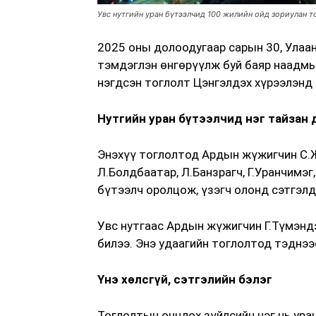
Увс нутгийн уран бүтээлчид 100 жилийн ойд зориулан 
2025 оны долоодугаар сарын 30, Улаан
тэмдэглэн өнгөрүүлж буй баяр наадмын
нэгдсэн тоглолт Цэнгэлдэх хүрээлэнд
Нутгийн уран бүтээлчид нэг тайзан 
Энэхүү тоглолтод Ардын жүжигчин С.
Л.Болдбаатар, Л.Банзрагч, Г.Уранчимэг,
бүтээлч оролцож, үзэгч олонд сэтгэлд
Увс нутгаас Ардын жүжигчин Г.Түмэнд
билээ. Энэ удаагийн тоглолтод тэднээс
Үнэ хөлсгүй, сэтгэлийн бэлэг
Тоглолтын онцлох зүйлсийн нэг нь уран