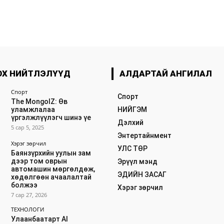
ОХ НИЙТЛЭЛҮҮД
АЛДАРТАЙ АНГИЛАЛ
Спорт
Спорт
The MongolZ: Өв
уламжлалаа
НИЙГЭМ
үргэлжлүүлэгч шинэ үе
Дэлхий
5 сар 5, 2025
Энтертайнмент
Хэрэг зөрчил
УЛС ТӨР
Баянзүрхийн уулын зам
дээр том оврын
Эрүүл мэнд
автомашин мөргөлдөж,
ЭДИЙН ЗАСАГ
хөдөлгөөн ачаалалтай
болжээ
Хэрэг зөрчил
7 сар 27, 2026
ТЕХНОЛОГИ
Улаанбаатарт AI