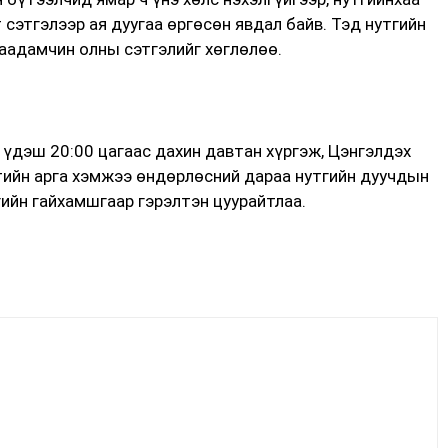
сэтгэлээр ая дуугаа өргөсөн явдал байв. Тэд нутгийн
наадамчин олны сэтгэлийг хөглөлөө.
 үдэш 20:00 цагаас дахин давтан хүргэж, Цэнгэлдэх
тийн арга хэмжээ өндөрлөсний дараа нутгийн дуучдын
гийн гайхамшгаар гэрэлтэн цуурайтлаа.