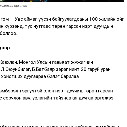
тоглолтоо өргөлөө
гом — Увс аймаг үүсэн байгуулагдсаны 100 жилийн ойг
 хүрээнд, тус нутгаас төрөн гарсан нэрт дуучдын
 боллоо.
дээр
Жавхлан, Монгол Улсын гавьяат жүжигчин
 Л.Оюунбилэг, Б.Батбаяр зэрэг нийт 20 гаруй уран
 хоногших дуугаараа бэлэг барилаа.
эмбэрэл тэргүүтэй олон нэрт дуучид төрөн гарсан
 сорчлон авч, урлагийн тайзнаа ая дуугаа өргөжээ.
 бүтээлчид ямар ч үнэ хөлс нэхэлгүйгээр, нутгийнхаа