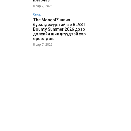
илэрчээ
8 сар 7, 2026
Спорт
The MongolZ шинэ
бүрэлдэхүүнтэйгээ BLAST
Bounty Summer 2026 дээр
дэлхийн шилдгүүдтэй хэр
өрсөлдөв
8 сар 7, 2026