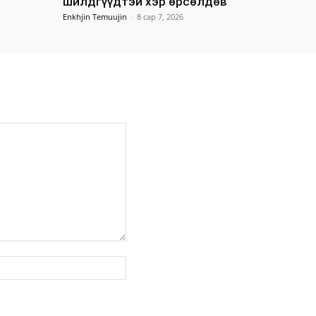
шилдгүүдтэй хэр өрсөлдөв
Enkhjin Temuujin
-
8 сар 7, 2026
вэб
хуудас: