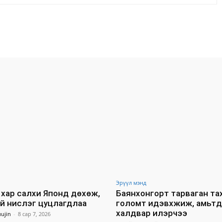
Facebook
X
WhatsApp
Эрүүл мэнд
хар салхи Японд дөхөж,
Баянхонгорт тарваган т
уй нислэг цуцлагдлаа
голомт идэвхжиж, амьт
халдвар илэрчээ
ujin
-
8 сар 7, 2026