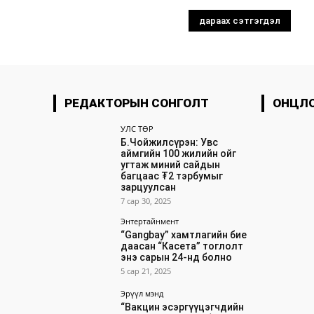
РЕДАКТОРЫН СОНГОЛТ
ОНЦЛ
УЛС ТӨР
Б.Чойжилсүрэн: Увс
аймгийн 100 жилийн ойг
угтаж миний сайдын
багцаас ₮2 тэрбумыг
зарцуулсан
7 сар 30, 2025
Энтертайнмент
“Gangbay” хамтлагийн бие
даасан “Касета” тоглолт
энэ сарын 24-нд болно
5 сар 21, 2025
Эрүүл мэнд
“Вакцин эсэргүүцэгчдийн