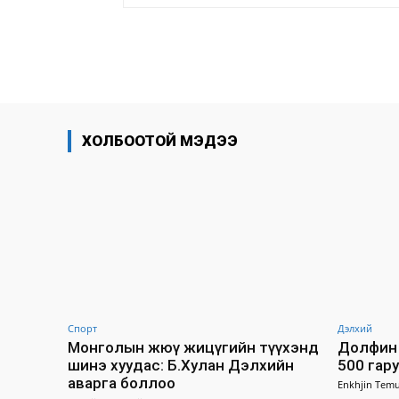
хуваалцах
ХОЛБООТОЙ МЭДЭЭ
Спорт
Дэлхий
Монголын жюү жицүгийн түүхэнд
Долфин 
шинэ хуудас: Б.Хулан Дэлхийн
500 гар
аварга боллоо
Enkhjin Temu