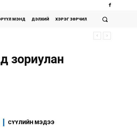
ЭРҮҮЛ МЭНД
ДЭЛХИЙ
ХЭРЭГ ЗӨРЧИЛ
йд зориулан
Facebook
X
WhatsApp
СҮҮЛИЙН МЭДЭЭ