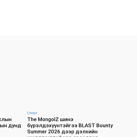
Спорт
ахлын
The MongolZ шинэ
дын дунд
бүрэлдэхүүнтэйгээ BLAST Bounty
Summer 2026 дээр дэлхийн