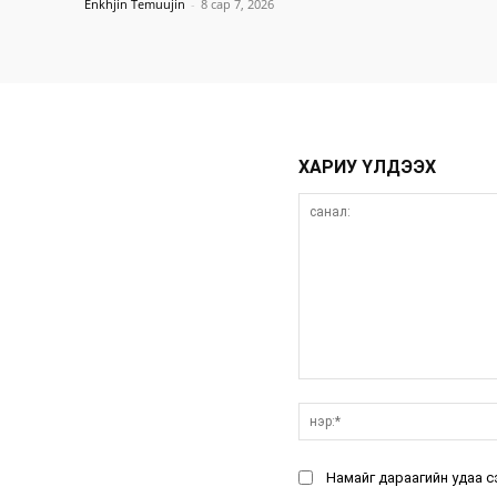
Enkhjin Temuujin
-
8 сар 7, 2026
ХАРИУ ҮЛДЭЭХ
санал:
Намайг дараагийн удаа с