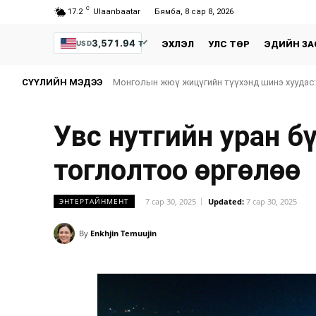
C
17.2
Ulaanbaatar
Бямба, 8 сар 8, 2026
3,571.94
₮
USD
ЭХЛЭЛ
УЛС ТӨР
ЭДИЙН ЗА
СҮҮЛИЙН МЭДЭЭ
Монголын жюү жицүгийн түүхэнд шинэ хуудас:
Увс нутгийн уран б
тоглолтоо өргөлөө
7 сар 30, 2025
Updated:
7 сар 30, 2025
ЭНТЕРТАЙНМЕНТ
By
Enkhjin Temuujin