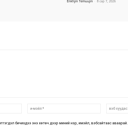
Enkhjin Temuujin
-
8 сар 7, 2026
нэр:*
и-
мэйл:*
этгэгдэл бичихдээ энэ хөтөч дээр миний нэр, имэйл, вэбсайтаас аваарай.