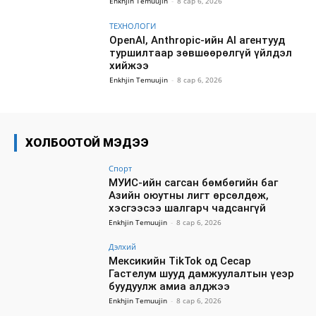
Enkhjin Temuujin
-
8 сар 6, 2026
ТЕХНОЛОГИ
OpenAI, Anthropic-ийн AI агентууд
туршилтаар зөвшөөрөлгүй үйлдэл
хийжээ
Enkhjin Temuujin
-
8 сар 6, 2026
ХОЛБООТОЙ МЭДЭЭ
Спорт
МУИС-ийн сагсан бөмбөгийн баг
Азийн оюутны лигт өрсөлдөж,
хэсгээсээ шалгарч чадсангүй
Enkhjin Temuujin
-
8 сар 6, 2026
Дэлхий
Мексикийн TikTok од Сесар
Гастелум шууд дамжуулалтын үеэр
буудуулж амиа алджээ
Enkhjin Temuujin
-
8 сар 6, 2026