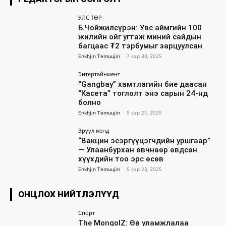
УЛС ТӨР
Б.Чойжилсүрэн: Увс аймгийн 100
жилийн ойг угтаж миний сайдын
багцаас ₮2 тэрбумыг зарцуулсан
Enkhjin Temuujin
-
7 сар 30, 2025
Энтертайнмент
“Gangbay” хамтлагийн бие даасан
“Касета” тоглолт энэ сарын 24-нд
болно
Enkhjin Temuujin
-
5 сар 21, 2025
Эрүүл мэнд
“Вакцин эсэргүүцэгчдийн уршгаар”
— Улаанбурхан өвчнөөр өвдсөн
хүүхдийн тоо эрс өсөв
Enkhjin Temuujin
-
5 сар 23, 2025
ОНЦЛОХ НИЙТЛЭЛҮҮД
Спорт
The MongolZ: Өв уламжлалаа