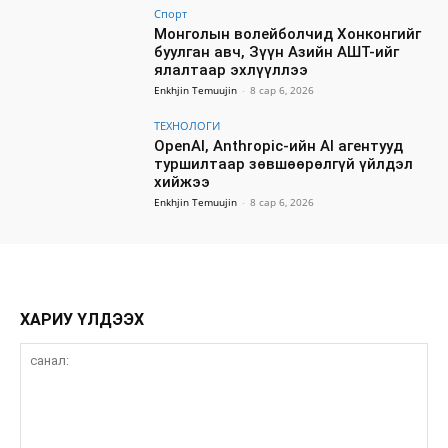
Спорт
Монголын волейболчид Хонконгийг
буулган авч, Зүүн Азийн АШТ-ийг
ялалтаар эхлүүллээ
Enkhjin Temuujin
-
8 сар 6, 2026
ТЕХНОЛОГИ
OpenAI, Anthropic-ийн AI агентууд
туршилтаар зөвшөөрөлгүй үйлдэл
хийжээ
Enkhjin Temuujin
-
8 сар 6, 2026
ХАРИУ ҮЛДЭЭХ