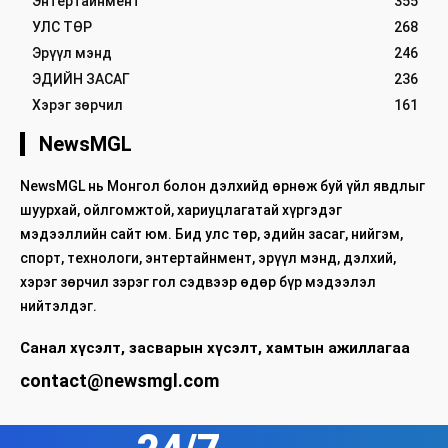
Энтертайнмент
355
УЛС ТӨР
268
Эрүүл мэнд
246
ЭДИЙН ЗАСАГ
236
Хэрэг зөрчил
161
NewsMGL
NewsMGL нь Монгол болон дэлхийд өрнөж буй үйл явдлыг
шуурхай, ойлгомжтой, хариуцлагатай хүргэдэг
мэдээллийн сайт юм. Бид улс төр, эдийн засаг, нийгэм,
спорт, технологи, энтертайнмент, эрүүл мэнд, дэлхий,
хэрэг зөрчил зэрэг гол сэдвээр өдөр бүр мэдээлэл
нийтэлдэг.
Санал хүсэлт, засварын хүсэлт, хамтын ажиллагаа
contact@newsmgl.com