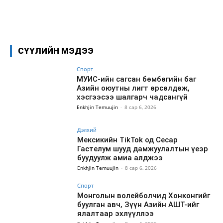
Facebook
X
WhatsApp
СҮҮЛИЙН МЭДЭЭ
Спорт
МУИС-ийн сагсан бөмбөгийн баг
Азийн оюутны лигт өрсөлдөж,
хэсгээсээ шалгарч чадсангүй
Enkhjin Temuujin
-
8 сар 6, 2026
Дэлхий
Мексикийн TikTok од Сесар
Гастелум шууд дамжуулалтын үеэр
буудуулж амиа алджээ
Enkhjin Temuujin
-
8 сар 6, 2026
Спорт
Монголын волейболчид Хонконгийг
буулган авч, Зүүн Азийн АШТ-ийг
ялалтаар эхлүүллээ