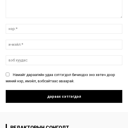
санал:
нэ
и-
мэ
вэ
ху
Намайг дараагийн удаа сэтгэгдэл бичихдээ энэ хөтөч дээр
миний нэр, имэйл, вэбсайтаас аваарай.
РЕДАКТОРЫН СОНГОЛТ