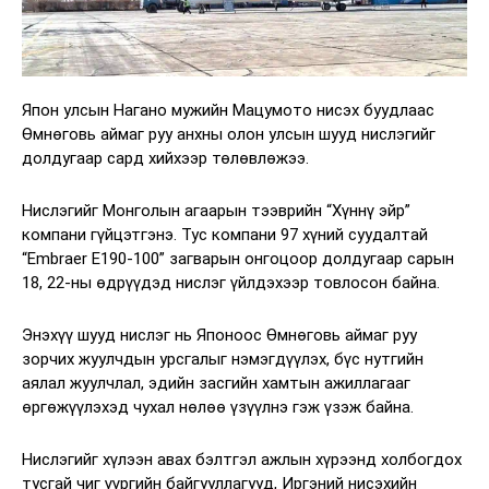
Япон улсын Нагано мужийн Мацумото нисэх буудлаас
Өмнөговь аймаг руу анхны олон улсын шууд нислэгийг
долдугаар сард хийхээр төлөвлөжээ.
Нислэгийг Монголын агаарын тээврийн “Хүннү эйр”
компани гүйцэтгэнэ. Тус компани 97 хүний суудалтай
“Embraer E190-100” загварын онгоцоор долдугаар сарын
18, 22-ны өдрүүдэд нислэг үйлдэхээр товлосон байна.
Энэхүү шууд нислэг нь Японоос Өмнөговь аймаг руу
зорчих жуулчдын урсгалыг нэмэгдүүлэх, бүс нутгийн
аялал жуулчлал, эдийн засгийн хамтын ажиллагааг
өргөжүүлэхэд чухал нөлөө үзүүлнэ гэж үзэж байна.
Нислэгийг хүлээн авах бэлтгэл ажлын хүрээнд холбогдох
тусгай чиг үүргийн байгууллагууд, Иргэний нисэхийн