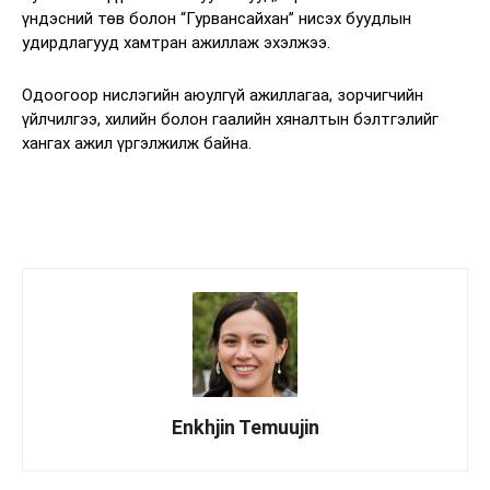
үндэсний төв болон “Гурвансайхан” нисэх буудлын
удирдлагууд хамтран ажиллаж эхэлжээ.
Одоогоор нислэгийн аюулгүй ажиллагаа, зорчигчийн
үйлчилгээ, хилийн болон гаалийн хяналтын бэлтгэлийг
хангах ажил үргэлжилж байна.
Enkhjin Temuujin