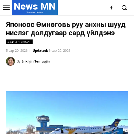
News MN
Монголын Мэдээ
Японоос Өмнөговь руу анхны шууд
нислэг долдугаар сард үйлдэнэ
ЭДИЙН ЗАСАГ
5 сар 20, 2026
Updated:
5 сар 20, 2026
By
Enkhjin Temuujin
Facebook
X
WhatsApp