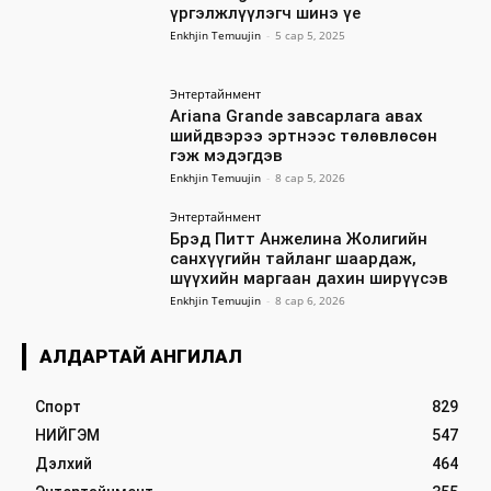
үргэлжлүүлэгч шинэ үе
Enkhjin Temuujin
-
5 сар 5, 2025
Энтертайнмент
Ariana Grande завсарлага авах
шийдвэрээ эртнээс төлөвлөсөн
гэж мэдэгдэв
Enkhjin Temuujin
-
8 сар 5, 2026
Энтертайнмент
Брэд Питт Анжелина Жолигийн
санхүүгийн тайланг шаардаж,
шүүхийн маргаан дахин ширүүсэв
Enkhjin Temuujin
-
8 сар 6, 2026
АЛДАРТАЙ АНГИЛАЛ
Спорт
829
НИЙГЭМ
547
Дэлхий
464