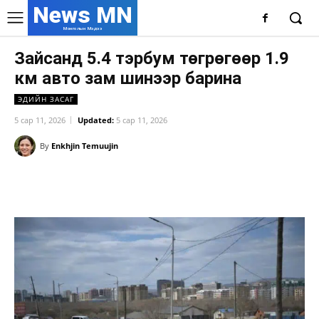
News MN
Монголын Мэдээ
Зайсанд 5.4 тэрбум төгрөгөөр 1.9
км авто зам шинээр барина
ЭДИЙН ЗАСАГ
5 сар 11, 2026
Updated:
5 сар 11, 2026
By
Enkhjin Temuujin
Facebook
X
WhatsApp