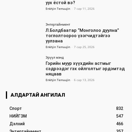
уух ёстой вэ?
Enkhjin Temuujin
-
7 сар 11, 2026
Энтертайнмент
Л.Болдбаатар “Монголоо дуулна”
тоглолтоороо үзэгчидтэйгээ
уулзана
Enkhjin Temuujin
-
7 сар 25, 2026
Эрүүл мэнд
Гэрийн муур хүүхдийн астмыг
сэдрээдэг гэх ойлголтыг эрдэмтэд
няцаав
Enkhjin Temuujin
-
6 сар 13, 2026
АЛДАРТАЙ АНГИЛАЛ
Спорт
832
НИЙГЭМ
547
Дэлхий
466
Энтертайнмент
357