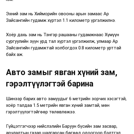
Эхний зам нь Хийморийн овооны арын замаас Ар
Зайсангийн гудамж хүртэл 1.1 километр үргэлжилнэ.
Хоёр дахь зам нь Тэнгэр рашааны гудамжнаас Хүмүүн
сургуулийн зүүн урд тал хүртэл үргэлжилж, улмаар Ар
Зайсангийн гудамжтай холбогдох 0.8 километр урттай
байх аж.
Авто замыг явган хүний зам,
гэрэлтүүлэгтэй барина
Шинээр барих авто замуудыг 6 метрийн зорчих хэсэгтэй,
хоёр талдаа 1.5 метрийн явган хүний замтай, мөн
гэрэлтүүлэгтэйгөөр төлөвлөжээ.
Гүйцэтгэгчээр нийслэлийн Баруун бүсийн зам засвар,
арчлалтын газар шалгарсан бөгөөд одоогоор бэлтгэл