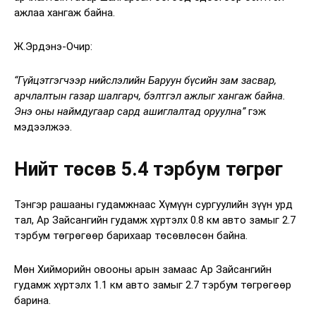
ажлаа хангаж байна.
Ж.Эрдэнэ-Очир:
“Гүйцэтгэгчээр нийслэлийн Баруун бүсийн зам засвар,
арчлалтын газар шалгарч, бэлтгэл ажлыг хангаж байна.
Энэ оны наймдугаар сард ашиглалтад оруулна”
гэж
мэдээлжээ.
Нийт төсөв 5.4 тэрбум төгрөг
Тэнгэр рашааны гудамжнаас Хүмүүн сургуулийн зүүн урд
тал, Ар Зайсангийн гудамж хүртэлх 0.8 км авто замыг 2.7
тэрбум төгрөгөөр барихаар төсөвлөсөн байна.
Мөн Хийморийн овооны арын замаас Ар Зайсангийн
гудамж хүртэлх 1.1 км авто замыг 2.7 тэрбум төгрөгөөр
барина.