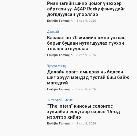
Рианнагийн шинэ цомог үнэхээр
ойртсон уу: A$AP Rocky фэнүүдийг
догдлуулсан үг хэллээ
Enkhjin Temuujin
-
8 сар 9, 2026
Дэлхий
Казахстан 70 жилийн өмнө устсан
барыг буцаан нутагшуулах түүхэн
төслөө эхлүүллээ
Enkhjin Temuujin
-
8 сар 9, 2026
Эрүүл мэнд
Далайн эрэгт амьдрах нь бодсон
шиг эрүүл мэндэд тустай биш байж
магадгүй
Enkhjin Temuujin
-
8 сар 8, 2026
Энтертайнмент
“The Intern” киноны солонгос
хувилбар есдүгээр сарын 16-нд
нээлтээ хийнэ
Enkhjin Temuujin
-
8 сар 8, 2026