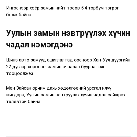
Ингэснээр хоёр замын нийт төсөв 5.4 тэрбум төгрөг
болж байна.
Уулын замын нэвтрүүлэх хүчин
чадал нэмэгдэнэ
Шинэ авто замууд ашиглалтад орсноор Хан-Уул дүүргийн
22 дугаар хорооны замын ачаалал буурна гэж
тооцоолжээ.
Мөн Зайсан орчим дахь хөдөлгөөний урсгал илүү
жигдэрч, Уулын замын нэвтрүүлэх хүчин чадал сайжрах
төлөвтэй байна.