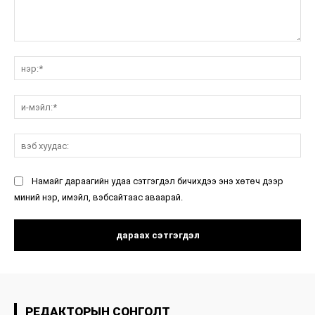
санал:
нэ
и-
мэ
вэ
ху
Намайг дараагийн удаа сэтгэгдэл бичихдээ энэ хөтөч дээр
миний нэр, имэйл, вэбсайтаас аваарай.
РЕДАКТОРЫН СОНГОЛТ