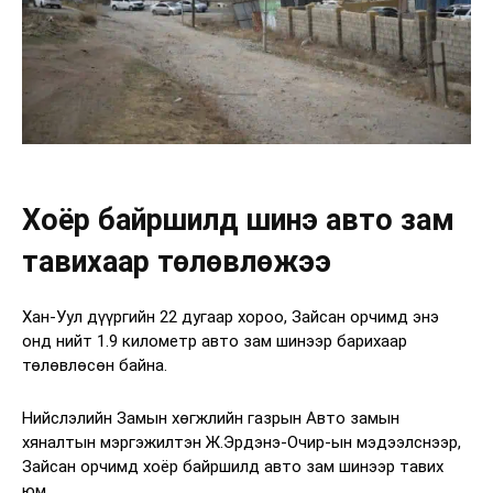
Хоёр байршилд шинэ авто зам
тавихаар төлөвлөжээ
Хан-Уул дүүргийн 22 дугаар хороо, Зайсан орчимд энэ
онд нийт 1.9 километр авто зам шинээр барихаар
төлөвлөсөн байна.
Нийслэлийн Замын хөгжлийн газрын Авто замын
хяналтын мэргэжилтэн Ж.Эрдэнэ-Очир-ын мэдээлснээр,
Зайсан орчимд хоёр байршилд авто зам шинээр тавих
юм.