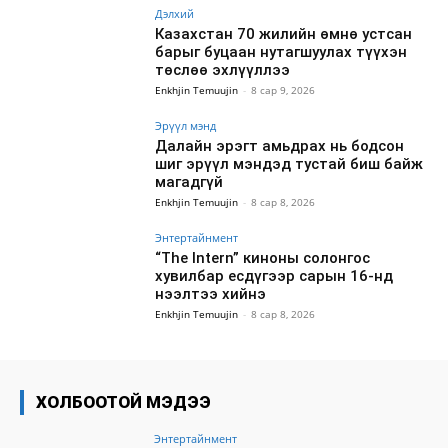
Дэлхий
Казахстан 70 жилийн өмнө устсан
барыг буцаан нутагшуулах түүхэн
төслөө эхлүүллээ
Enkhjin Temuujin
-
8 сар 9, 2026
Эрүүл мэнд
Далайн эрэгт амьдрах нь бодсон
шиг эрүүл мэндэд тустай биш байж
магадгүй
Enkhjin Temuujin
-
8 сар 8, 2026
Энтертайнмент
“The Intern” киноны солонгос
хувилбар есдүгээр сарын 16-нд
нээлтээ хийнэ
Enkhjin Temuujin
-
8 сар 8, 2026
ХОЛБООТОЙ МЭДЭЭ
Энтертайнмент