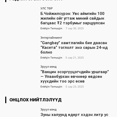
УЛС ТӨР
Б.Чойжилсүрэн: Увс аймгийн 100
жилийн ойг угтаж миний сайдын
багцаас ₮2 тэрбумыг зарцуулсан
Enkhjin Temuujin
-
7 сар 30, 2025
Энтертайнмент
“Gangbay” хамтлагийн бие даасан
“Касета” тоглолт энэ сарын 24-нд
болно
Enkhjin Temuujin
-
5 сар 21, 2025
Эрүүл мэнд
“Вакцин эсэргүүцэгчдийн уршгаар”
— Улаанбурхан өвчнөөр өвдсөн
хүүхдийн тоо эрс өсөв
Enkhjin Temuujin
-
5 сар 23, 2025
ОНЦЛОХ НИЙТЛЭЛҮҮД
Эрүүл мэнд
Зуны халуунд өдөрт хэдэн литр ус