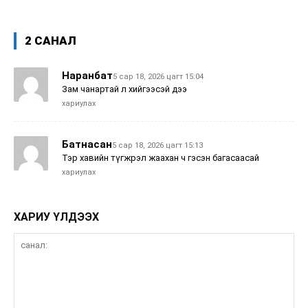
2 САНАЛ
Наранбат
5 сар 18, 2026 цагт 15:04
Зам чанартай л хийгээсэй дээ
хариулах
Батнасан
5 сар 18, 2026 цагт 15:13
Тэр хавийн түгжрэл жаахан ч гэсэн багасаасай
хариулах
ХАРИУ ҮЛДЭЭХ