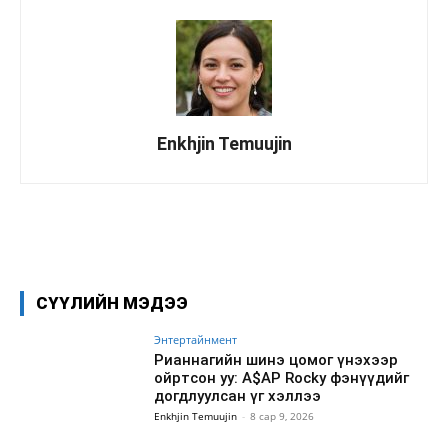
Enkhjin Temuujin
Facebook
X
WhatsApp
СҮҮЛИЙН МЭДЭЭ
Энтертайнмент
Рианнагийн шинэ цомог үнэхээр
ойртсон уу: A$AP Rocky фэнүүдийг
догдлуулсан үг хэллээ
Enkhjin Temuujin
-
8 сар 9, 2026