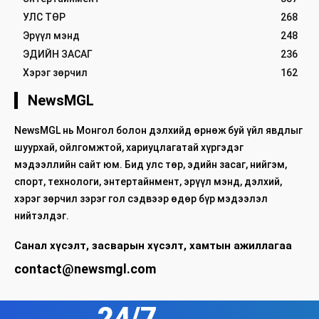
УЛС ТӨР
268
Эрүүл мэнд
248
ЭДИЙН ЗАСАГ
236
Хэрэг зөрчил
162
NewsMGL
NewsMGL нь Монгол болон дэлхийд өрнөж буй үйл явдлыг
шуурхай, ойлгомжтой, хариуцлагатай хүргэдэг
мэдээллийн сайт юм. Бид улс төр, эдийн засаг, нийгэм,
спорт, технологи, энтертайнмент, эрүүл мэнд, дэлхий,
хэрэг зөрчил зэрэг гол сэдвээр өдөр бүр мэдээлэл
нийтэлдэг.
Санал хүсэлт, засварын хүсэлт, хамтын ажиллагаа
contact@newsmgl.com
24/7