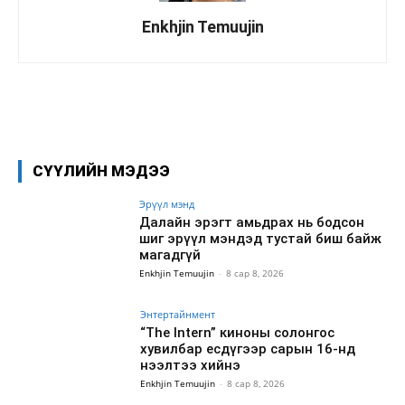
Enkhjin Temuujin
Facebook
X
WhatsApp
СҮҮЛИЙН МЭДЭЭ
Эрүүл мэнд
Далайн эрэгт амьдрах нь бодсон
шиг эрүүл мэндэд тустай биш байж
магадгүй
Enkhjin Temuujin
-
8 сар 8, 2026
Энтертайнмент
“The Intern” киноны солонгос
хувилбар есдүгээр сарын 16-нд
нээлтээ хийнэ
Enkhjin Temuujin
-
8 сар 8, 2026