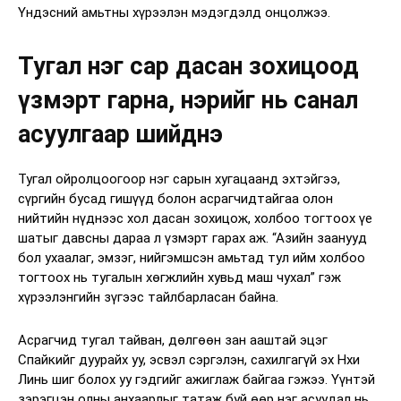
Үндэсний амьтны хүрээлэн мэдэгдэлд онцолжээ.
Тугал нэг сар дасан зохицоод
үзмэрт гарна, нэрийг нь санал
асуулгаар шийднэ
Тугал ойролцоогоор нэг сарын хугацаанд эхтэйгээ,
сүргийн бусад гишүүд болон асрагчидтайгаа олон
нийтийн нүднээс хол дасан зохицож, холбоо тогтоох үе
шатыг давсны дараа л үзмэрт гарах аж. “Азийн заанууд
бол ухаалаг, эмзэг, нийгэмшсэн амьтад тул ийм холбоо
тогтоох нь тугалын хөгжлийн хувьд маш чухал” гэж
хүрээлэнгийн зүгээс тайлбарласан байна.
Асрагчид тугал тайван, дөлгөөн зан ааштай эцэг
Спайкийг дуурайх уу, эсвэл сэргэлэн, сахилгагүй эх Нхи
Линь шиг болох уу гэдгийг ажиглаж байгаа гэжээ. Үүнтэй
зэрэгцэн олны анхаарлыг татаж буй өөр нэг асуудал нь