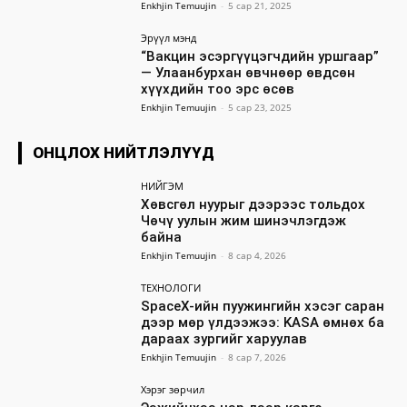
Enkhjin Temuujin
-
5 сар 21, 2025
Эрүүл мэнд
“Вакцин эсэргүүцэгчдийн уршгаар”
— Улаанбурхан өвчнөөр өвдсөн
хүүхдийн тоо эрс өсөв
Enkhjin Temuujin
-
5 сар 23, 2025
ОНЦЛОХ НИЙТЛЭЛҮҮД
НИЙГЭМ
Хөвсгөл нуурыг дээрээс тольдох
Чөчү уулын жим шинэчлэгдэж
байна
Enkhjin Temuujin
-
8 сар 4, 2026
ТЕХНОЛОГИ
SpaceX-ийн пуужингийн хэсэг саран
дээр мөр үлдээжээ: KASA өмнөх ба
дараах зургийг харуулав
Enkhjin Temuujin
-
8 сар 7, 2026
Хэрэг зөрчил