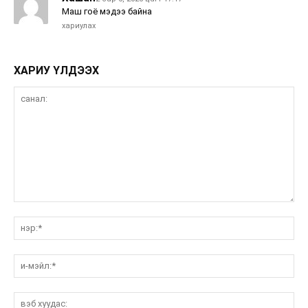
Маш гоё мэдээ байна
хариулах
ХАРИУ ҮЛДЭЭХ
санал:
нэ
и-
мэ
вэ