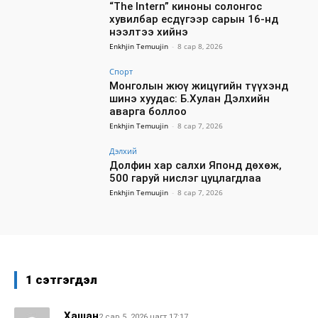
“The Intern” киноны солонгос
хувилбар есдүгээр сарын 16-нд
нээлтээ хийнэ
Enkhjin Temuujin
-
8 сар 8, 2026
Спорт
Монголын жюү жицүгийн түүхэнд
шинэ хуудас: Б.Хулан Дэлхийн
аварга боллоо
Enkhjin Temuujin
-
8 сар 7, 2026
Дэлхий
Долфин хар салхи Японд дөхөж,
500 гаруй нислэг цуцлагдлаа
Enkhjin Temuujin
-
8 сар 7, 2026
1 сэтгэгдэл
Хашан
2 сар 5, 2026 цагт 17:17