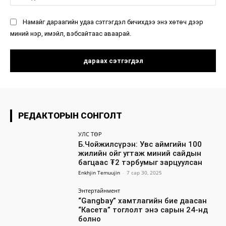
ху
Намайг дараагийн удаа сэтгэгдэл бичихдээ энэ хөтөч дээр
миний нэр, имэйл, вэбсайтаас аваарай.
РЕДАКТОРЫН СОНГОЛТ
УЛС ТӨР
Б.Чойжилсүрэн: Увс аймгийн 100
жилийн ойг угтаж миний сайдын
багцаас ₮2 тэрбумыг зарцуулсан
Enkhjin Temuujin
-
7 сар 30, 2025
Энтертайнмент
“Gangbay” хамтлагийн бие даасан
“Касета” тоглолт энэ сарын 24-нд
болно