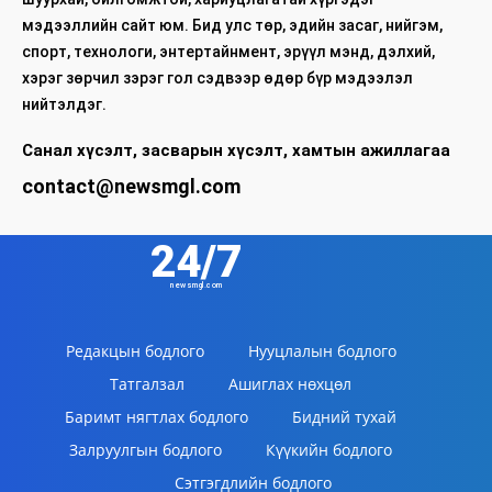
мэдээллийн сайт юм. Бид улс төр, эдийн засаг, нийгэм,
спорт, технологи, энтертайнмент, эрүүл мэнд, дэлхий,
хэрэг зөрчил зэрэг гол сэдвээр өдөр бүр мэдээлэл
нийтэлдэг.
Санал хүсэлт, засварын хүсэлт, хамтын ажиллагаа
contact@newsmgl.com
24/7
newsmgl.com
Редакцын бодлого
Нууцлалын бодлого
Татгалзал
Ашиглах нөхцөл
Баримт нягтлах бодлого
Бидний тухай
Залруулгын бодлого
Күүкийн бодлого
Сэтгэгдлийн бодлого