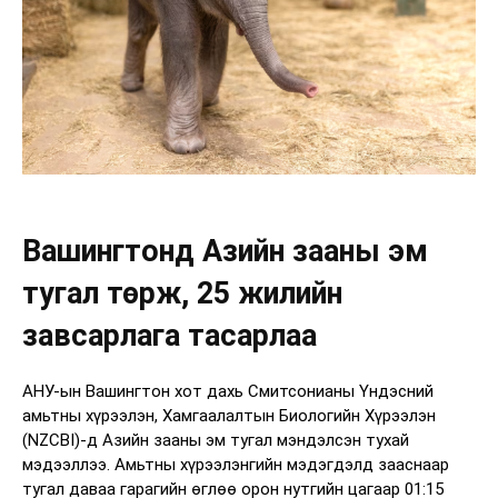
Вашингтонд Азийн зааны эм
тугал төрж, 25 жилийн
завсарлага тасарлаа
АНУ-ын Вашингтон хот дахь Смитсонианы Үндэсний
амьтны хүрээлэн, Хамгаалалтын Биологийн Хүрээлэн
(NZCBI)-д Азийн зааны эм тугал мэндэлсэн тухай
мэдээллээ. Амьтны хүрээлэнгийн мэдэгдэлд зааснаар
тугал даваа гарагийн өглөө орон нутгийн цагаар 01:15