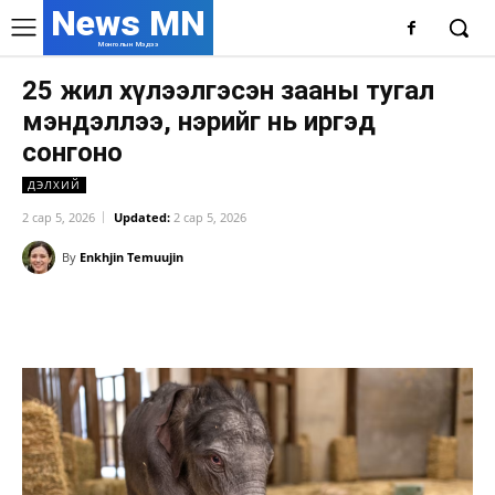
News MN
Монголын Мэдээ
25 жил хүлээлгэсэн зааны тугал
мэндэллээ, нэрийг нь иргэд
сонгоно
ДЭЛХИЙ
2 сар 5, 2026
Updated:
2 сар 5, 2026
By
Enkhjin Temuujin
Facebook
X
WhatsApp