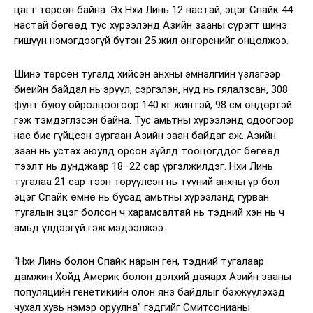
цагт төрсөн байна. Эх Нхи Линь 12 настай, эцэг Спайк 44
настай бөгөөд тус хүрээлэнд Азийн зааны сүрэгт шинэ
гишүүн нэмэгдээгүй бүтэн 25 жил өнгөрснийг онцолжээ.
Шинэ төрсөн тугалд хийсэн анхны эмнэлгийн үзлэгээр
биеийн байдал нь эрүүл, сэргэлэн, нүд нь гялалзсан, 308
фунт буюу ойролцоогоор 140 кг жинтэй, 98 см өндөртэй
гэж тэмдэглэсэн байна. Тус амьтны хүрээлэнд одоогоор
нас бие гүйцсэн зургаан Азийн заан байдаг аж. Азийн
заан нь устах аюулд орсон зүйлд тооцогддог бөгөөд
тээлт нь дунджаар 18–22 сар үргэлжилдэг. Нхи Линь
тугалаа 21 сар тээн төрүүлсэн нь түүний анхны үр бол
эцэг Спайк өмнө нь бусад амьтны хүрээлэнд гурван
тугалын эцэг болсон ч харамсалтай нь тэдний хэн нь ч
амьд үлдээгүй гэж мэдээлжээ.
“Нхи Линь болон Спайк нарын ген, тэдний тугалаар
дамжин Хойд Америк болон дэлхий даяарх Азийн зааны
популяцийн генетикийн олон янз байдлыг бэхжүүлэхэд
чухал хувь нэмэр оруулна” гэдгийг Смитсонианы