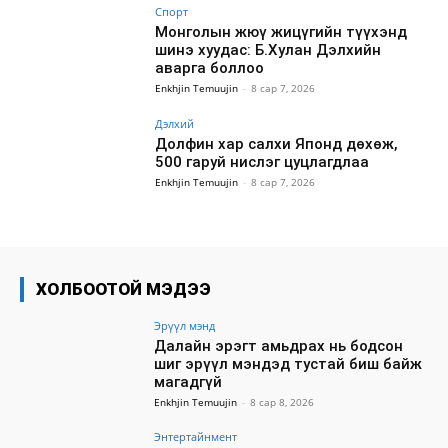
Спорт
Монголын жюү жицүгийн түүхэнд
шинэ хуудас: Б.Хулан Дэлхийн
аварга боллоо
Enkhjin Temuujin
-
8 сар 7, 2026
Дэлхий
Долфин хар салхи Японд дөхөж,
500 гаруй нислэг цуцлагдлаа
Enkhjin Temuujin
-
8 сар 7, 2026
ХОЛБООТОЙ МЭДЭЭ
Эрүүл мэнд
Далайн эрэгт амьдрах нь бодсон
шиг эрүүл мэндэд тустай биш байж
магадгүй
Enkhjin Temuujin
-
8 сар 8, 2026
Энтертайнмент