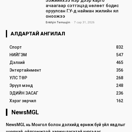
Ээжийнхээ нэр дээр карго
ачаагаар сэтгэцэд нөлөөт бодис
оруулсан Г.У-д найман жилийн ял
оноожээ
Enkhjin Temuujin
-
7 сар 31, 2026
АЛДАРТАЙ АНГИЛАЛ
Спорт
832
НИЙГЭМ
547
Дэлхий
465
Энтертайнмент
356
УЛС ТӨР
268
Эрүүл мэнд
248
ЭДИЙН ЗАСАГ
236
Хэрэг зөрчил
162
NewsMGL
NewsMGL нь Монгол болон дэлхийд өрнөж буй үйл явдлыг
шуурхай, ойлгомжтой, хариуцлагатай хүргэдэг