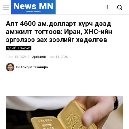
News MN
Монголын Мэдээ
Алт 4600 ам.долларт хүрч дээд
амжилт тогтоов: Иран, ХНС-ийн
эргэлзээ зах зээлийг хөдөлгөв
ЭДИЙН ЗАСАГ
1 сар 13, 2026
Updated:
1 сар 13, 2026
By
Enkhjin Temuujin
Facebook
X
WhatsApp