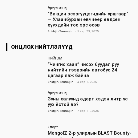
Эрүүл мэнд
“Вакцин эсэргүүцэгчдийн уршгаар”
— Улаанбурхан өвчнөөр өвдсөн
хүүхдийн тоо эрс өсөв
Enkhjin Temuujin
-
5 сар 23, 2025
ОНЦЛОХ НИЙТЛЭЛҮҮД
НИЙГЭМ
“Чингис хаан” нисэх буудал руу
нийтийн тээврийн автобус 24
цагаар явж байна
Enkhjin Temuujin
-
4 сар 1, 2026
Эрүүл мэнд
Зуны халуунд өдөрт хэдэн литр ус
уух ёстой вэ?
Enkhjin Temuujin
-
7 сар 11, 2026
Спорт
MongolZ 2-р улирлын BLAST Bounty-