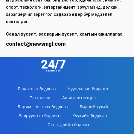
мэдээллийн сайт юм. Бид улс төр, эдийн засаг, нийгэм,
спорт, технологи, энтертайнмент, эрүүл мэнд, дэлхий,
хэрэг зөрчил зэрэг гол сэдвээр өдөр бүр мэдээлэл
нийтэлдэг.
Санал хүсэлт, засварын хүсэлт, хамтын ажиллагаа
contact@newsmgl.com
24/7
newsmgl.com
Редакцын бодлого
Нууцлалын бодлого
Татгалзал
Ашиглах нөхцөл
Баримт нягтлах бодлого
Бидний тухай
Залруулгын бодлого
Күүкийн бодлого
Сэтгэгдлийн бодлого