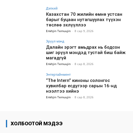
Дэлхий
Казахстан 70 жилийн өмнө устсан
барыг буцаан нутагшуулах түүхэн
төслөө эхлүүллээ
Enkhjin Temuujin
-
8 сар 9, 2026
Эрүүл мэнд
Далайн эрэгт амьдрах нь бодсон
шиг эрүүл мэндэд тустай биш байж
магадгүй
Enkhjin Temuujin
-
8 сар 8, 2026
Энтертайнмент
“The Intern” киноны солонгос
хувилбар есдүгээр сарын 16-нд
нээлтээ хийнэ
Enkhjin Temuujin
-
8 сар 8, 2026
ХОЛБООТОЙ МЭДЭЭ