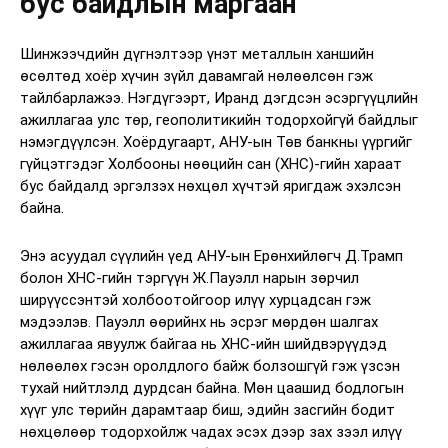
бус байдлын маргаан
Шинжээчдийн дүгнэлтээр үнэт металлын ханшийн
өсөлтөд хоёр хүчин зүйл давамгай нөлөөлсөн гэж
тайлбарлажээ. Нэгдүгээрт, Иранд дэгдсэн эсэргүүцлийн
ажиллагаа улс төр, геополитикийн тодорхойгүй байдлыг
нэмэгдүүлсэн. Хоёрдугаарт, АНУ-ын Төв банкны үүргийг
гүйцэтгэдэг Холбооны нөөцийн сан (ХНС)-гийн хараат
бус байдалд эргэлзэх нөхцөл хүчтэй яригдаж эхэлсэн
байна.
Энэ асуудал сүүлийн үед АНУ-ын Ерөнхийлөгч Д.Трамп
болон ХНС-гийн тэргүүн Ж.Пауэлл нарын зөрчил
ширүүссэнтэй холбоотойгоор илүү хурцадсан гэж
мэдээлэв. Пауэлл өөрийнх нь эсрэг мөрдөн шалгах
ажиллагаа явуулж байгаа нь ХНС-ийн шийдвэрүүдэд
нөлөөлөх гэсэн оролдлого байж болзошгүй гэж үзсэн
тухай нийтлэлд дурдсан байна. Мөн цаашид бодлогын
хүүг улс төрийн дарамтаар биш, эдийн засгийн бодит
нөхцөлөөр тодорхойлж чадах эсэх дээр зах зээл илүү