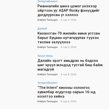
Энтертайнмент
Рианнагийн шинэ цомог үнэхээр
ойртсон уу: A$AP Rocky фэнүүдийг
догдлуулсан үг хэллээ
Enkhjin Temuujin
-
8 сар 9, 2026
Дэлхий
Казахстан 70 жилийн өмнө устсан
барыг буцаан нутагшуулах түүхэн
төслөө эхлүүллээ
Enkhjin Temuujin
-
8 сар 9, 2026
Эрүүл мэнд
Далайн эрэгт амьдрах нь бодсон
шиг эрүүл мэндэд тустай биш байж
магадгүй
Enkhjin Temuujin
-
8 сар 8, 2026
Энтертайнмент
“The Intern” киноны солонгос
хувилбар есдүгээр сарын 16-нд
нээлтээ хийнэ
Enkhjin Temuujin
-
8 сар 8, 2026