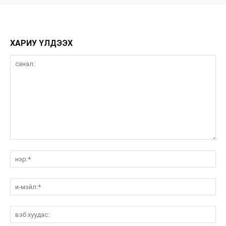
ХАРИУ ҮЛДЭЭХ
санал:
нэ
и-
мэ
вэ
ху