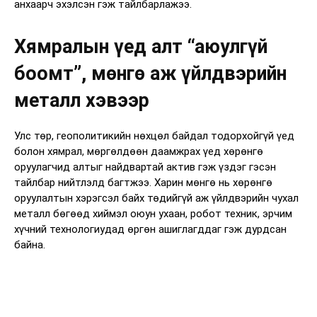
анхаарч эхэлсэн гэж тайлбарлажээ.
Хямралын үед алт “аюулгүй
боомт”, мөнгө аж үйлдвэрийн
металл хэвээр
Улс төр, геополитикийн нөхцөл байдал тодорхойгүй үед
болон хямрал, мөргөлдөөн даамжрах үед хөрөнгө
оруулагчид алтыг найдвартай актив гэж үздэг гэсэн
тайлбар нийтлэлд багтжээ. Харин мөнгө нь хөрөнгө
оруулалтын хэрэгсэл байх төдийгүй аж үйлдвэрийн чухал
металл бөгөөд хиймэл оюун ухаан, робот техник, эрчим
хүчний технологиудад өргөн ашиглагддаг гэж дурдсан
байна.