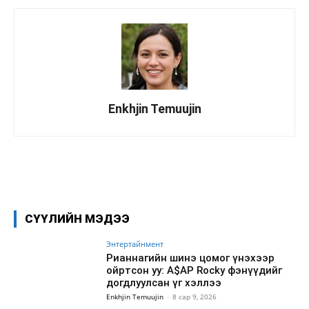
Enkhjin Temuujin
Facebook
X
WhatsApp
СҮҮЛИЙН МЭДЭЭ
Энтертайнмент
Рианнагийн шинэ цомог үнэхээр
ойртсон уу: A$AP Rocky фэнүүдийг
догдлуулсан үг хэллээ
Enkhjin Temuujin
-
8 сар 9, 2026