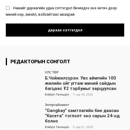
Намайг дараагийн удаа сэтгэгдэл бичихдээ энэ хөтөч дээр
миний нэр, имэйл, вэбсайтаас аваарай.
РЕДАКТОРЫН СОНГОЛТ
УЛС ТӨР
Б.Чойжилсүрэн: Увс аймгийн 100
жилийн ойг угтаж миний сайдын
багцаас ₮2 тэрбумыг зарцуулсан
Enkhjin Temuujin
-
7 сар 30, 2025
Энтертайнмент
“Gangbay” хамтлагийн бие даасан
“Касета” тоглолт энэ сарын 24-нд
болно
Enkhjin Temuujin
-
5 сар 21, 2025