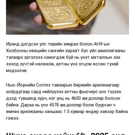
Иранд дэгдсэн улс төрийн хямрал болон АНУ-ын
Холбооны нөөцийн сангийн хараат бус үйл ажиллагааны
талаарх эргэлзээ нэмэгдэж буй нь үнэт металлын зах
зээлд хүчтэй нөлөөлж, алтны үнэ огцом өссөн тухай
мэдээлэв.
Нью-Йоркийн Comex таваарын биржийн арилжаагаар
хоёрдугаар сард нийлүүлэх алтны фьючерс үнэ түүхэн
дээд түвшинд хүрч, нэг унц нь 4600 ам.доллар болсон
байна. Дараа нь үнэ 4578 ам.доллар болж буурсан ч
өмнөх арилжааны ханшаас 1.5 хувиар өндөр хэвээр байна
гэжээ.