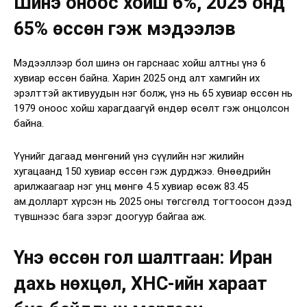
Шинэ оноос хойш 6%, 2025 онд
65% өссөн гэж мэдээлэв
Мэдээллээр бол шинэ он гарснаас хойш алтны үнэ 6
хувиар өссөн байна. Харин 2025 онд алт хамгийн их
эрэлттэй активуудын нэг болж, үнэ нь 65 хувиар өссөн нь
1979 оноос хойш харагдаагүй өндөр өсөлт гэж онцолсон
байна.
Үүнийг дагаад мөнгөний үнэ сүүлийн нэг жилийн
хугацаанд 150 хувиар өссөн гэж дурджээ. Өнөөдрийн
арилжаагаар нэг унц мөнгө 4.5 хувиар өсөж 83.45
ам.долларт хүрсэн нь 2025 оны төгсгөлд тогтоосон дээд
түвшнээс бага зэрэг доогуур байгаа аж.
Үнэ өссөн гол шалтгаан: Иран
дахь нөхцөл, ХНС-ийн хараат