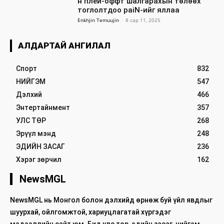
н плей-оффт шалгарахын төлөөх
тоглолтдоо paiN-ийг яллаа
Enkhjin Temuujin
-
8 сар 11, 2025
АЛДАРТАЙ АНГИЛАЛ
Спорт
832
НИЙГЭМ
547
Дэлхий
466
Энтертайнмент
357
УЛС ТӨР
268
Эрүүл мэнд
248
ЭДИЙН ЗАСАГ
236
Хэрэг зөрчил
162
NewsMGL
NewsMGL нь Монгол болон дэлхийд өрнөж буй үйл явдлыг
шуурхай, ойлгомжтой, хариуцлагатай хүргэдэг