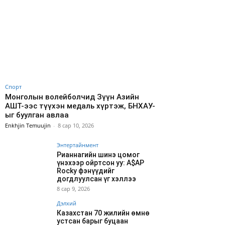
Спорт
Монголын волейболчид Зүүн Азийн
АШТ-ээс түүхэн медаль хүртэж, БНХАУ-
ыг буулган авлаа
Enkhjin Temuujin
-
8 сар 10, 2026
Энтертайнмент
Рианнагийн шинэ цомог
үнэхээр ойртсон уу: A$AP
Rocky фэнүүдийг
догдлуулсан үг хэллээ
8 сар 9, 2026
Дэлхий
Казахстан 70 жилийн өмнө
устсан барыг буцаан