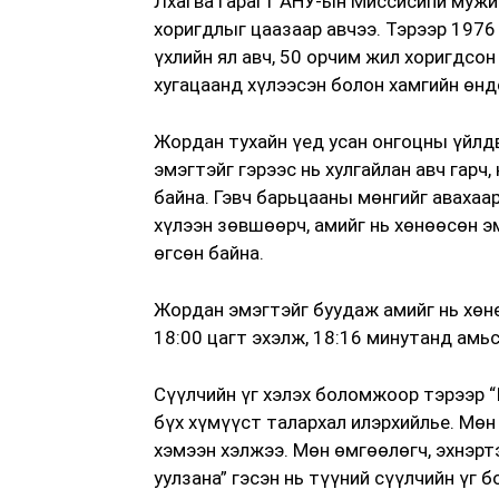
Лхагва гарагт АНУ-ын Миссисипи мужи
хоригдлыг цаазаар авчээ. Тэрээр 1976
үхлийн ял авч, 50 орчим жил хоригдсон
хугацаанд хүлээсэн болон хамгийн өнд
Жордан тухайн үед усан онгоцны үйлд
эмэгтэйг гэрээс нь хулгайлан авч гарч
байна. Гэвч барьцааны мөнгийг авахаа
хүлээн зөвшөөрч, амийг нь хөнөөсөн э
өгсөн байна.
Жордан эмэгтэйг буудаж амийг нь хөн
18:00 цагт эхэлж, 18:16 минутанд амь
Сүүлчийн үг хэлэх боломжоор тэрээр “
бүх хүмүүст талархал илэрхийлье. Мөн 
хэмээн хэлжээ. Мөн өмгөөлөгч, эхнэрт
уулзана” гэсэн нь түүний сүүлчийн үг б