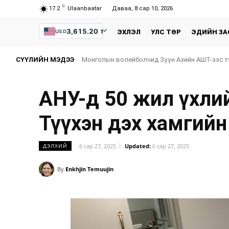
C
17.2
Ulaanbaatar
Даваа, 8 сар 10, 2026
3,615.20
₮
USD
ЭХЛЭЛ
УЛС ТӨР
ЭДИЙН ЗА
СҮҮЛИЙН МЭДЭЭ
Монголын волейболчид Зүүн Азийн АШТ-ээс тү
АНУ-д 50 жил үхлий
Түүхэн дэх хамгийн
6 сар 27, 2025
Updated:
6 сар 27, 2025
ДЭЛХИЙ
By
Enkhjin Temuujin