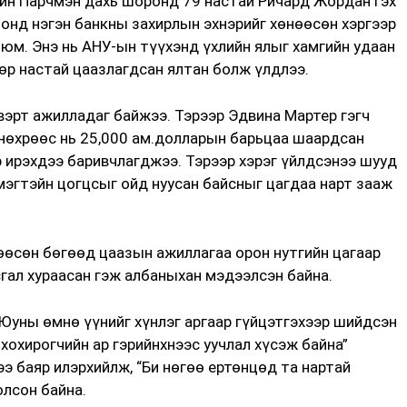
йн Парчмэн дахь шоронд 79 настай Ричард Жордан гэх
 онд нэгэн банкны захирлын эхнэрийг хөнөөсөн хэргээр
 юм. Энэ нь АНУ-ын түүхэнд үхлийн ялыг хамгийн удаан
өр настай цаазлагдсан ялтан болж үлдлээ.
вэрт ажилладаг байжээ. Тэрээр Эдвина Мартер гэгч
, нөхрөөс нь 25,000 ам.долларын барьцаа шаардсан
р ирэхдээ баривчлагджээ. Тэрээр хэрэг үйлдсэнээ шууд
мэгтэйн цогцсыг ойд нуусан байсныг цагдаа нарт зааж
өөсөн бөгөөд цаазын ажиллагаа орон нутгийн цагаар
сгал хураасан гэж албаныхан мэдээлсэн байна.
Юуны өмнө үүнийг хүнлэг аргаар гүйцэтгэхээр шийдсэн
хохирогчийн ар гэрийнхнээс уучлал хүсэж байна”
ээ баяр илэрхийлж, “Би нөгөө ертөнцөд та нартай
олсон байна.