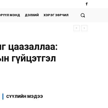
ЭРҮҮЛ МЭНД
ДЭЛХИЙ
ХЭРЭГ ЗӨРЧИЛ
г цаазаллаа:
ын гүйцэтгэл
Facebook
X
WhatsApp
СҮҮЛИЙН МЭДЭЭ