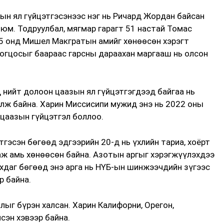
ын ял гүйцэтгэсэнээс нэг нь Ричард Жордан байсан
юм. Тодруулбал, мягмар гарагт 51 настай Томас
95 онд Мишел Макгратын амийг хөнөөсөн хэрэгт
огцосыг баараас гарсны дараахан маргааш нь олсон
 нийт долоон цаазын ял гүйцэтгэгдээд байгаа нь
лж байна. Харин Миссисипи мужид энэ нь 2022 оны
 цаазын гүйцэтгэл боллоо.
тгэсэн бөгөөд эдгээрийн 20-д нь үхлийн тариа, хоёрт
лаж амь хөнөөсөн байна. Азотын аргыг хэрэгжүүлэхдээ
ахдаг бөгөөд энэ арга нь НҮБ-ын шинжээчдийн зүгээс
р байна.
лыг бүрэн халсан. Харин Калифорни, Орегон,
сэн хэвээр байна.