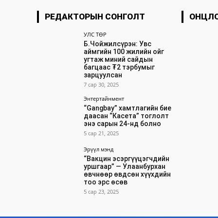
РЕДАКТОРЫН СОНГОЛТ
ОНЦЛ
УЛС ТӨР
Б.Чойжилсүрэн: Увс
аймгийн 100 жилийн ойг
угтаж миний сайдын
багцаас ₮2 тэрбумыг
зарцуулсан
7 сар 30, 2025
Энтертайнмент
“Gangbay” хамтлагийн бие
даасан “Касета” тоглолт
энэ сарын 24-нд болно
5 сар 21, 2025
Эрүүл мэнд
“Вакцин эсэргүүцэгчдийн
уршгаар” — Улаанбурхан
өвчнөөр өвдсөн хүүхдийн
тоо эрс өсөв
5 сар 23, 2025