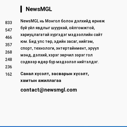
NewsMGL
NewsMGL нь Монгол болон дэлхийд өрнөж
833
буй үйл явдлыг шуурхай, ойлгомжтой,
547
хариуцлагатай хүргэдэг мэдээллийн сайт
466
юм. Бид улс төр, эдийн засаг, нийгэм,
357
спорт, технологи, энтертайнмент, эрүүл
268
мэнд, дэлхий, хэрэг зөрчил зэрэг гол
248
сэдвээр өдөр бүр мэдээлэл нийтэлдэг.
236
Санал хүсэлт, засварын хүсэлт,
162
хамтын ажиллагаа
contact@newsmgl.com