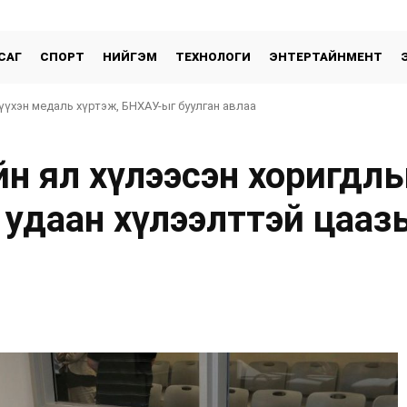
САГ
СПОРТ
НИЙГЭМ
ТЕХНОЛОГИ
ЭНТЕРТАЙНМЕНТ
үхэн медаль хүртэж, БНХАУ-ыг буулган авлаа
н ял хүлээсэн хоригдлы
 удаан хүлээлттэй цааз
хуваалцах