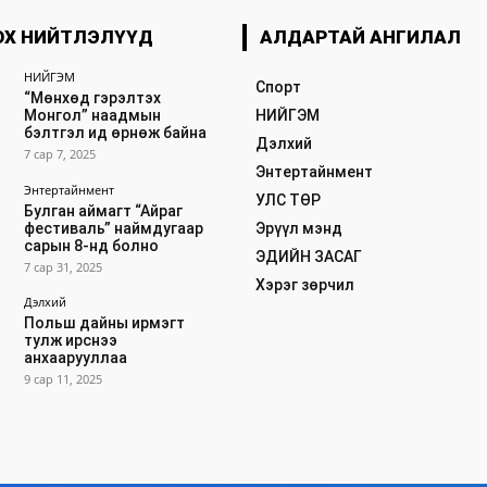
ОХ НИЙТЛЭЛҮҮД
АЛДАРТАЙ АНГИЛАЛ
НИЙГЭМ
Спорт
“Мөнхөд гэрэлтэх
Монгол” наадмын
НИЙГЭМ
бэлтгэл ид өрнөж байна
Дэлхий
7 сар 7, 2025
Энтертайнмент
Энтертайнмент
УЛС ТӨР
Булган аймагт “Айраг
фестиваль” наймдугаар
Эрүүл мэнд
сарын 8-нд болно
ЭДИЙН ЗАСАГ
7 сар 31, 2025
Хэрэг зөрчил
Дэлхий
Польш дайны ирмэгт
тулж ирснээ
анхаарууллаа
9 сар 11, 2025