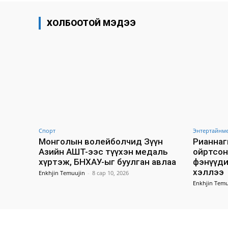
ХОЛБООТОЙ МЭДЭЭ
Спорт
Энтертайнм
Монголын волейболчид Зүүн
Рианнаг
Азийн АШТ-ээс түүхэн медаль
ойртсон
хүртэж, БНХАУ-ыг буулган авлаа
фэнүүди
хэллээ
Enkhjin Temuujin
-
8 сар 10, 2026
Enkhjin Temu