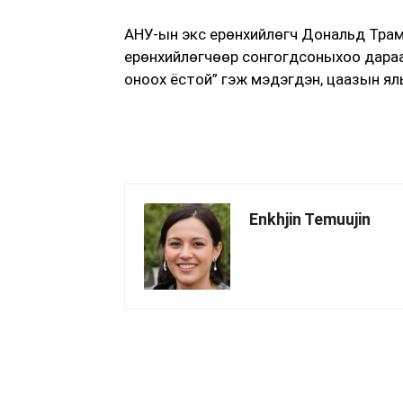
АНУ-ын экс ерөнхийлөгч Дональд Тра
ерөнхийлөгчөөр сонгогдсоныхоо дараах
оноох ёстой” гэж мэдэгдэн, цаазын ял
Enkhjin Temuujin
хуваалцах