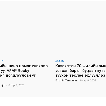
ент
Дэлхий
ийн шинэ цомог үнэхээр
Казахстан 70 жилийн өм
 уу: A$AP Rocky
устсан барыг буцаан нут
йг догдлуулсан үг
түүхэн төслөө эхлүүллээ
Enkhjin Temuujin
-
8 сар 9, 2026
ujin
-
8 сар 9, 2026