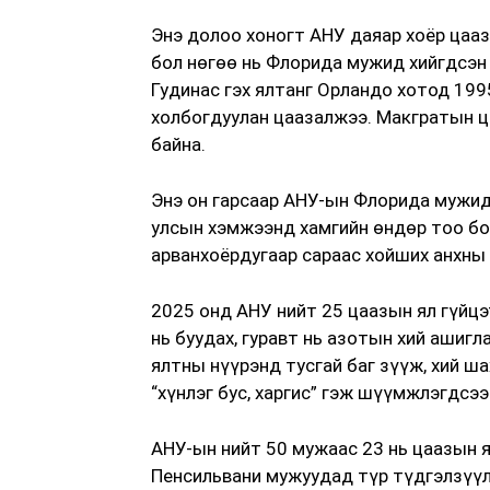
Энэ долоо хоногт АНУ даяар хоёр цааз
бол нөгөө нь Флорида мужид хийгдсэн 
Гудинас гэх ялтанг Орландо хотод 19
холбогдуулан цаазалжээ. Макгратын ц
байна.
Энэ он гарсаар АНУ-ын Флорида мужид
улсын хэмжээнд хамгийн өндөр тоо бо
арванхоёрдугаар сараас хойших анхны
2025 онд АНУ нийт 25 цаазын ял гүйцэ
нь буудах, гуравт нь азотын хий ашиг
ялтны нүүрэнд тусгай баг зүүж, хий ш
“хүнлэг бус, харгис” гэж шүүмжлэгдсээ
АНУ-ын нийт 50 мужаас 23 нь цаазын я
Пенсильвани мужуудад түр түдгэлзүүл