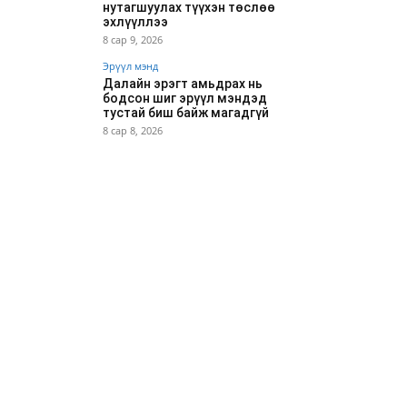
нутагшуулах түүхэн төслөө
эхлүүллээ
8 сар 9, 2026
Эрүүл мэнд
Далайн эрэгт амьдрах нь
бодсон шиг эрүүл мэндэд
тустай биш байж магадгүй
8 сар 8, 2026