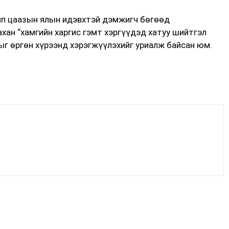
мп цаазын ялын идэвхтэй дэмжигч бөгөөд
ан “хамгийн харгис гэмт хэргүүдэд хатуу шийтгэл
ыг өргөн хүрээнд хэрэгжүүлэхийг уриалж байсан юм.
Facebook
X
WhatsApp