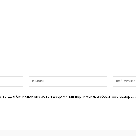
нэр:*
и-
мэйл:*
этгэгдэл бичихдээ энэ хөтөч дээр миний нэр, имэйл, вэбсайтаас аваарай.