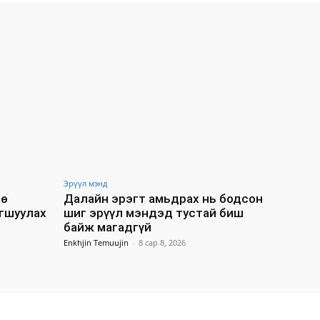
Эрүүл мэнд
нө
Далайн эрэгт амьдрах нь бодсон
агшуулах
шиг эрүүл мэндэд тустай биш
байж магадгүй
Enkhjin Temuujin
-
8 сар 8, 2026