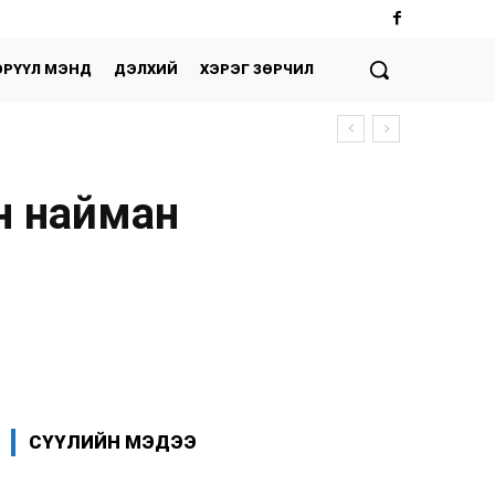
ЭРҮҮЛ МЭНД
ДЭЛХИЙ
ХЭРЭГ ЗӨРЧИЛ
н найман
Facebook
X
WhatsApp
СҮҮЛИЙН МЭДЭЭ