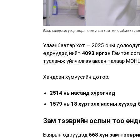
Баяр наадмын үеэр мориноос унаж гэмтсэн найман хүүх
Улаанбаатар хот — 2025 оны долоодуг
өдрүүдэд нийт
4093 иргэн
Гэмтэл сог
тусламж үйлчилгээ авсан талаар МОН
Хандсан хүмүүсийн дотор:
2514 нь насанд хүрэгчид
1579 нь 18 хүртэлх насны хүүхэд
б
Зам тээврийн ослын тоо өнд
Баярын өдрүүдэд
668 хүн зам тээвр