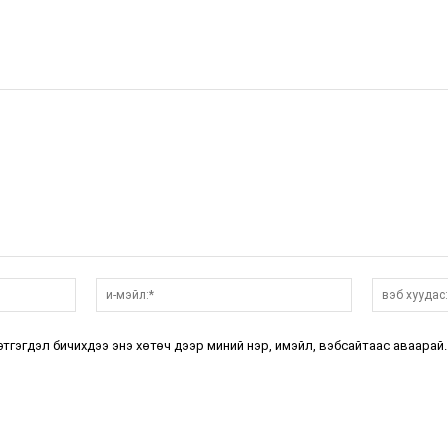
нэр:*
и-
мэйл:*
этгэгдэл бичихдээ энэ хөтөч дээр миний нэр, имэйл, вэбсайтаас аваарай.