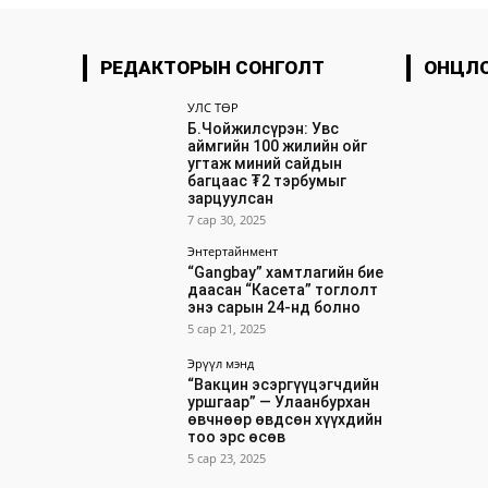
РЕДАКТОРЫН СОНГОЛТ
ОНЦЛ
УЛС ТӨР
Б.Чойжилсүрэн: Увс
аймгийн 100 жилийн ойг
угтаж миний сайдын
багцаас ₮2 тэрбумыг
зарцуулсан
7 сар 30, 2025
Энтертайнмент
“Gangbay” хамтлагийн бие
даасан “Касета” тоглолт
энэ сарын 24-нд болно
5 сар 21, 2025
Эрүүл мэнд
“Вакцин эсэргүүцэгчдийн
уршгаар” — Улаанбурхан
өвчнөөр өвдсөн хүүхдийн
тоо эрс өсөв
5 сар 23, 2025