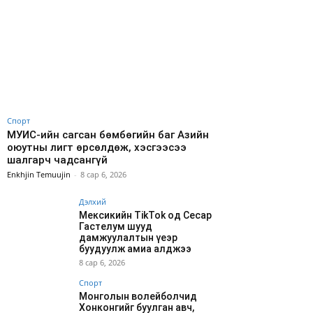
Спорт
МУИС-ийн сагсан бөмбөгийн баг Азийн
оюутны лигт өрсөлдөж, хэсгээсээ
шалгарч чадсангүй
Enkhjin Temuujin
-
8 сар 6, 2026
Дэлхий
Мексикийн TikTok од Сесар
Гастелум шууд
дамжуулалтын үеэр
буудуулж амиа алджээ
8 сар 6, 2026
Спорт
Монголын волейболчид
Хонконгийг буулган авч,