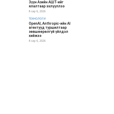
Зүүн Азийн АШТ-ийг
ялалтаар эхлүүллээ
8 сар 6, 2026
ТЕХНОЛОГИ
OpenAI, Anthropic-ийн AI
агентууд туршилтаар
зөвшөөрөлгүй үйлдэл
хийжээ
8 сар 6, 2026