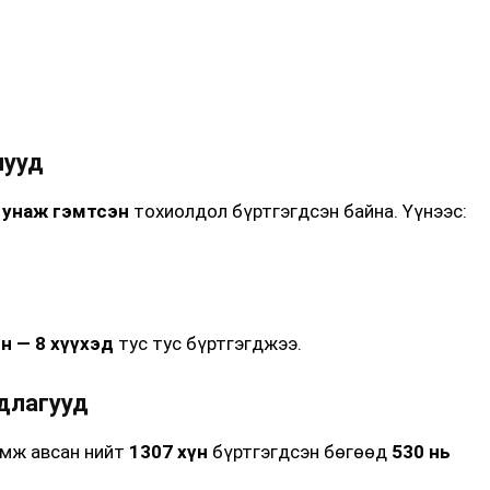
лууд
 унаж гэмтсэн
тохиолдол бүртгэгдсэн байна. Үүнээс:
н — 8 хүүхэд
тус тус бүртгэгджээ.
удлагууд
амж авсан нийт
1307 хүн
бүртгэгдсэн бөгөөд
530 нь