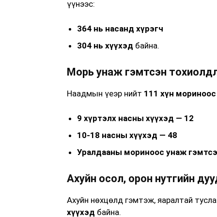
үүнээс:
364 нь насанд хүрэгч
304 нь хүүхэд
байна.
Морь унаж гэмтсэн тохиолд
Наадмын үеэр нийт
111 хүн мориноос
9 хүртэлх насны хүүхэд — 12
10-18 насны хүүхэд — 48
Уралдааны мориноос унаж гэмтсэ
Ахуйн осол, орон нутгийн ду
Ахуйн нөхцөлд гэмтэж, яаралтай тусл
хүүхэд
байна.