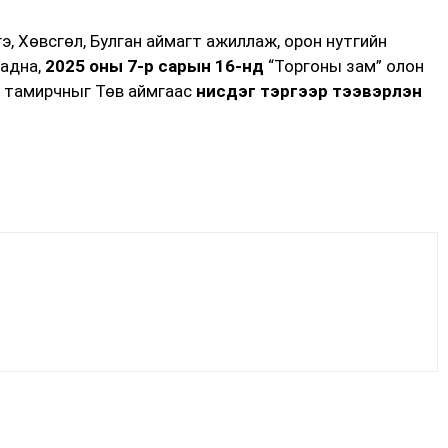
э, Хөвсгөл, Булган аймагт ажиллаж, орон нутгийн
гадна,
2025 оны 7-р сарын 16-нд
“Торгоны зам” олон
г тамирчныг Төв аймгаас
нисдэг тэргээр тээвэрлэн
Facebook
X
WhatsApp