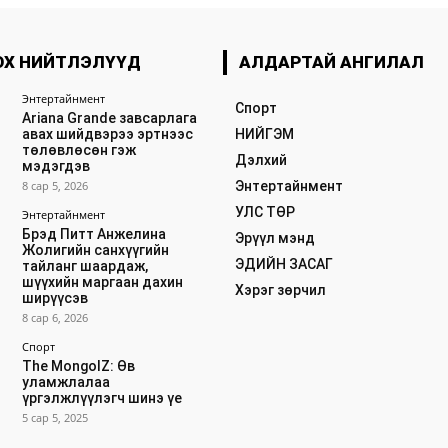
ОХ НИЙТЛЭЛҮҮД
АЛДАРТАЙ АНГИЛАЛ
Энтертайнмент
Спорт
Ariana Grande завсарлага
авах шийдвэрээ эртнээс
НИЙГЭМ
төлөвлөсөн гэж
Дэлхий
мэдэгдэв
8 сар 5, 2026
Энтертайнмент
УЛС ТӨР
Энтертайнмент
Брэд Питт Анжелина
Эрүүл мэнд
Жолигийн санхүүгийн
ЭДИЙН ЗАСАГ
тайланг шаардаж,
шүүхийн маргаан дахин
Хэрэг зөрчил
ширүүсэв
8 сар 6, 2026
Спорт
The MongolZ: Өв
уламжлалаа
үргэлжлүүлэгч шинэ үе
5 сар 5, 2025