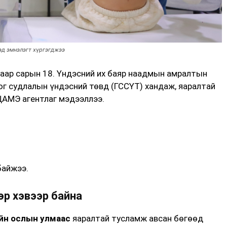
эд эмнэлэгт хүргэгджээ
аар сарын 18. Үндэсний их баяр наадмын амралтын
ог судлалын үндэсний төвд (ГССҮТ) хандаж, яаралтай
ЦАМЭ агентлаг мэдээллээ.
айжээ.
өр хэвээр байна
ийн ослын улмаас
яаралтай тусламж авсан бөгөөд