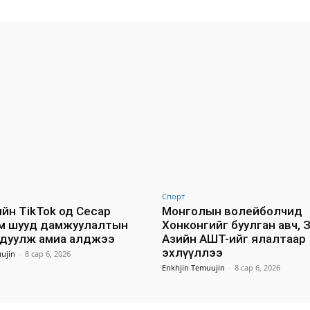
Спорт
йн TikTok од Сесар
Монголын волейболчид
м шууд дамжуулалтын
Хонконгийг буулган авч, 
удуулж амиа алджээ
Азийн АШТ-ийг ялалтаар
эхлүүллээ
ujin
-
8 сар 6, 2026
Enkhjin Temuujin
-
8 сар 6, 2026