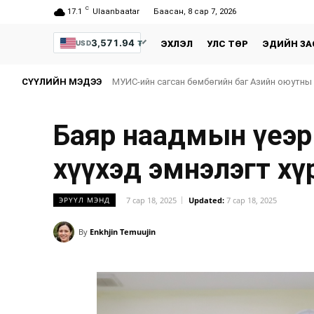
C
17.1
Ulaanbaatar
Баасан, 8 сар 7, 2026
3,571.94
₮
USD
ЭХЛЭЛ
УЛС ТӨР
ЭДИЙН ЗА
СҮҮЛИЙН МЭДЭЭ
МУИС-ийн сагсан бөмбөгийн баг Азийн оюутны
Баяр наадмын үеэр
хүүхэд эмнэлэгт хү
7 сар 18, 2025
Updated:
7 сар 18, 2025
ЭРҮҮЛ МЭНД
By
Enkhjin Temuujin