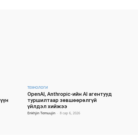
ТЕХНОЛОГИ
OpenAI, Anthropic-ийн AI агентууд
Зүүн
туршилтаар зөвшөөрөлгүй
үйлдэл хийжээ
Enkhjin Temuujin
-
8 сар 6, 2026