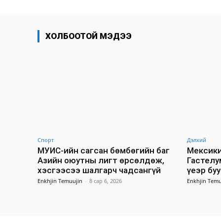
ХОЛБООТОЙ МЭДЭЭ
Спорт
Дэлхий
МУИС-ийн сагсан бөмбөгийн баг
Мексики
Азийн оюутны лигт өрсөлдөж,
Гастелу
хэсгээсээ шалгарч чадсангүй
үеэр бу
Enkhjin Temuujin
-
8 сар 6, 2026
Enkhjin Temu