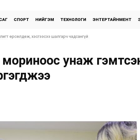
САГ
СПОРТ
НИЙГЭМ
ТЕХНОЛОГИ
ЭНТЕРТАЙНМЕНТ
 лигт өрсөлдөж, хэсгээсээ шалгарч чадсангүй
 мориноос унаж гэмтсэ
ргэгджээ
хуваалцах