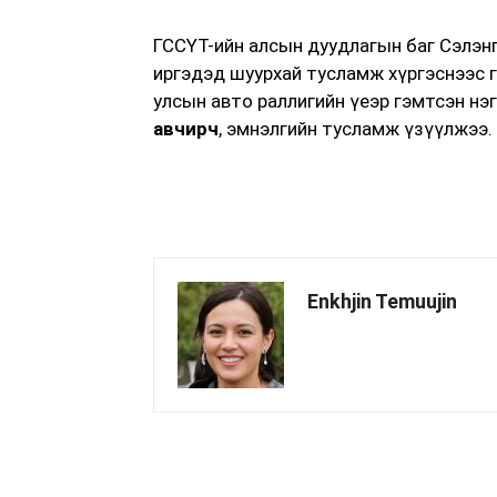
ГССҮТ-ийн алсын дуудлагын баг Сэлэнг
иргэдэд шуурхай тусламж хүргэснээс 
улсын авто раллигийн үеэр гэмтсэн нэ
авчирч
, эмнэлгийн тусламж үзүүлжээ.
Enkhjin Temuujin
хуваалцах