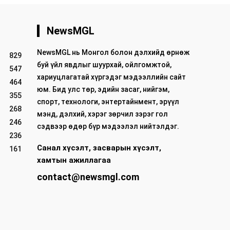
NewsMGL
NewsMGL нь Монгол болон дэлхийд өрнөж
829
буй үйл явдлыг шуурхай, ойлгомжтой,
547
хариуцлагатай хүргэдэг мэдээллийн сайт
464
юм. Бид улс төр, эдийн засаг, нийгэм,
355
спорт, технологи, энтертайнмент, эрүүл
268
мэнд, дэлхий, хэрэг зөрчил зэрэг гол
246
сэдвээр өдөр бүр мэдээлэл нийтэлдэг.
236
Санал хүсэлт, засварын хүсэлт,
161
хамтын ажиллагаа
contact@newsmgl.com