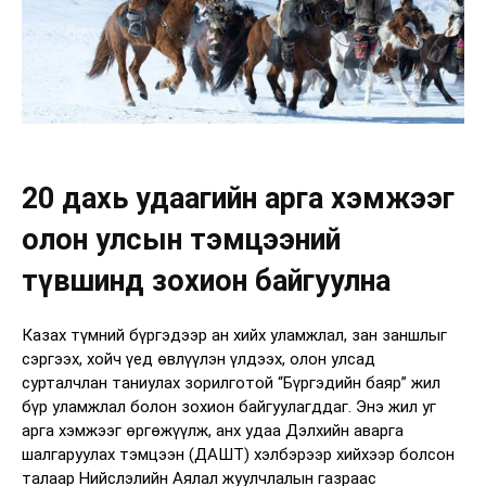
20 дахь удаагийн арга хэмжээг
олон улсын тэмцээний
түвшинд зохион байгуулна
Казах түмний бүргэдээр ан хийх уламжлал, зан заншлыг
сэргээх, хойч үед өвлүүлэн үлдээх, олон улсад
сурталчлан таниулах зорилготой “Бүргэдийн баяр” жил
бүр уламжлал болон зохион байгуулагддаг. Энэ жил уг
арга хэмжээг өргөжүүлж, анх удаа Дэлхийн аварга
шалгаруулах тэмцээн (ДАШТ) хэлбэрээр хийхээр болсон
талаар Нийслэлийн Аялал жуулчлалын газраас