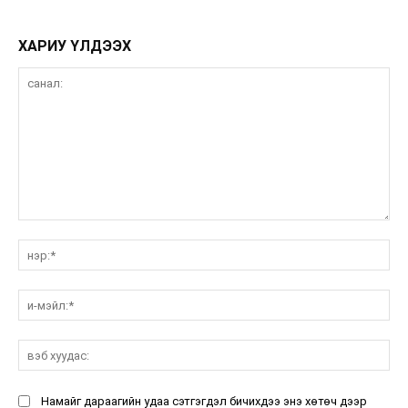
ХАРИУ ҮЛДЭЭХ
санал:
нэ
и-
мэ
вэ
ху
Намайг дараагийн удаа сэтгэгдэл бичихдээ энэ хөтөч дээр