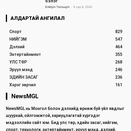
бэлэг
Enkhjin Temuujin
-
8 сар 6, 2026
АЛДАРТАЙ АНГИЛАЛ
Спорт
829
НИЙГЭМ
547
Дэлхий
464
Энтертайнмент
355
УЛС ТӨР
268
Эрүүл мэнд
246
ЭДИЙН ЗАСАГ
236
Хэрэг зөрчил
161
NewsMGL
NewsMGL нь Монгол болон дэлхийд өрнөж буй үйл явдлыг
шуурхай, ойлгомжтой, хариуцлагатай хүргэдэг
мэдээллийн сайт юм. Бид улс төр, эдийн засаг, нийгэм,
спорт, технологи, энтертайнмент, эрүүл мэнд, дэлхий,