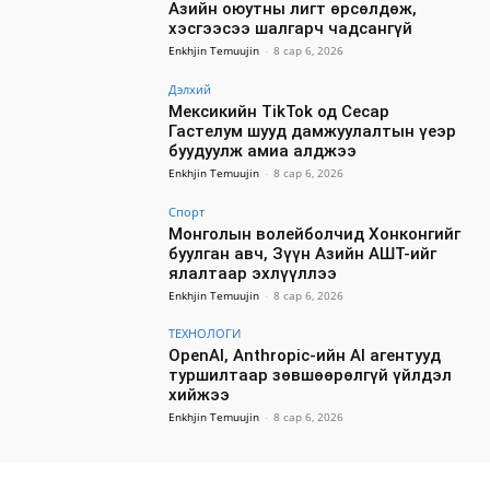
Азийн оюутны лигт өрсөлдөж,
хэсгээсээ шалгарч чадсангүй
Enkhjin Temuujin
-
8 сар 6, 2026
Дэлхий
Мексикийн TikTok од Сесар
Гастелум шууд дамжуулалтын үеэр
буудуулж амиа алджээ
Enkhjin Temuujin
-
8 сар 6, 2026
Спорт
Монголын волейболчид Хонконгийг
буулган авч, Зүүн Азийн АШТ-ийг
ялалтаар эхлүүллээ
Enkhjin Temuujin
-
8 сар 6, 2026
ТЕХНОЛОГИ
OpenAI, Anthropic-ийн AI агентууд
туршилтаар зөвшөөрөлгүй үйлдэл
хийжээ
Enkhjin Temuujin
-
8 сар 6, 2026