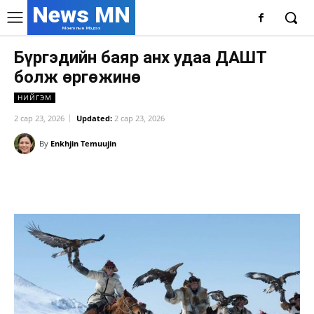
News MN
Монголын Мэдээ
Бүргэдийн баяр анх удаа ДАШТ
болж өргөжинө
НИЙГЭМ
2 сар 23, 2026
Updated:
2 сар 23, 2026
By
Enkhjin Temuujin
Facebook
X
WhatsApp