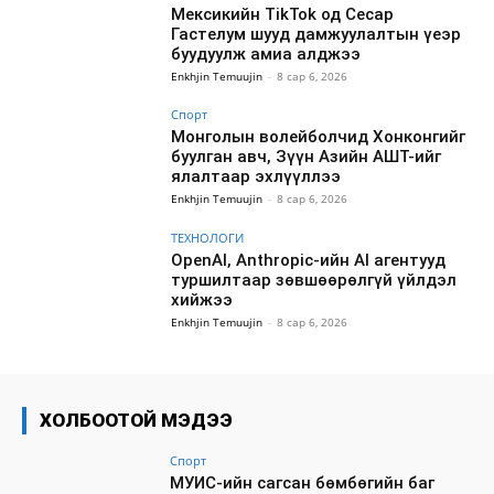
Мексикийн TikTok од Сесар
Гастелум шууд дамжуулалтын үеэр
буудуулж амиа алджээ
Enkhjin Temuujin
-
8 сар 6, 2026
Спорт
Монголын волейболчид Хонконгийг
буулган авч, Зүүн Азийн АШТ-ийг
ялалтаар эхлүүллээ
Enkhjin Temuujin
-
8 сар 6, 2026
ТЕХНОЛОГИ
OpenAI, Anthropic-ийн AI агентууд
туршилтаар зөвшөөрөлгүй үйлдэл
хийжээ
Enkhjin Temuujin
-
8 сар 6, 2026
ХОЛБООТОЙ МЭДЭЭ
Спорт
МУИС-ийн сагсан бөмбөгийн баг