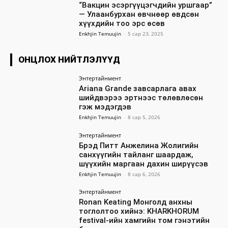
“Вакцин эсэргүүцэгчдийн уршгаар”
— Улаанбурхан өвчнөөр өвдсөн
хүүхдийн тоо эрс өсөв
Enkhjin Temuujin
-
5 сар 23, 2025
ОНЦЛОХ НИЙТЛЭЛҮҮД
Энтертайнмент
Ariana Grande завсарлага авах
шийдвэрээ эртнээс төлөвлөсөн
гэж мэдэгдэв
Enkhjin Temuujin
-
8 сар 5, 2026
Энтертайнмент
Брэд Питт Анжелина Жолигийн
санхүүгийн тайланг шаардаж,
шүүхийн маргаан дахин ширүүсэв
Enkhjin Temuujin
-
8 сар 6, 2026
Энтертайнмент
Ronan Keating Монголд анхны
тоглолтоо хийнэ: KHARKHORUM
festival-ийн хамгийн том гэнэтийн