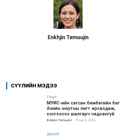
Enkhjin Temuujin
Facebook
X
WhatsApp
СҮҮЛИЙН МЭДЭЭ
Спорт
МУИС-ийн сагсан бөмбөгийн баг
Азийн оюутны лигт өрсөлдөж,
хэсгээсээ шалгарч чадсангүй
Enkhjin Temuujin
-
8 сар 6, 2026
Дэлхий