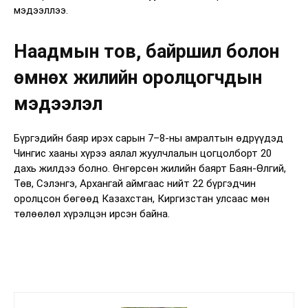
мэдээллээ.
Наадмын тов, байршил болон
өмнөх жилийн оролцогчдын
мэдээлэл
Бүргэдийн баяр ирэх сарын 7–8-ны амралтын өдрүүдэд
Чингис хааны хүрээ аялал жуулчлалын цогцолборт 20
дахь жилдээ болно. Өнгөрсөн жилийн баярт Баян-Өлгий,
Төв, Сэлэнгэ, Архангай аймгаас нийт 22 бүргэдчин
оролцсон бөгөөд Казахстан, Киргизстан улсаас мөн
төлөөлөл хүрэлцэн ирсэн байна.