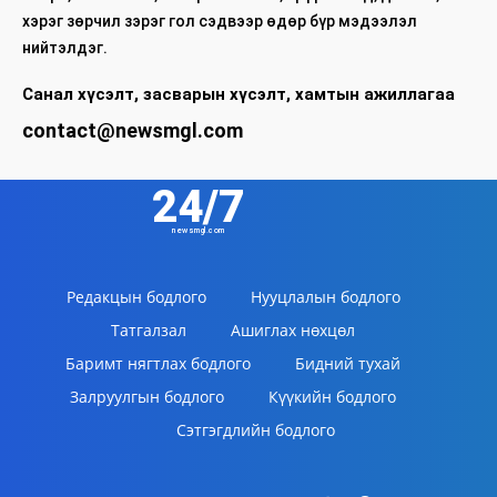
хэрэг зөрчил зэрэг гол сэдвээр өдөр бүр мэдээлэл
нийтэлдэг.
Санал хүсэлт, засварын хүсэлт, хамтын ажиллагаа
contact@newsmgl.com
24/7
newsmgl.com
Редакцын бодлого
Нууцлалын бодлого
Татгалзал
Ашиглах нөхцөл
Баримт нягтлах бодлого
Бидний тухай
Залруулгын бодлого
Күүкийн бодлого
Сэтгэгдлийн бодлого