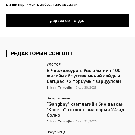
миний нэр, имэйл, вэбсайтаас аваарай.
РЕДАКТОРЫН СОНГОЛТ
УЛС ТӨР
Б.Чойжилсүрэн: Увс аймгийн 100
жилийн ойг угтаж миний сайдын
багцаас ₮2 тэрбумыг зарцуулсан
Enkhjin Temuujin
-
7 сар 30, 2025
Энтертайнмент
“Gangbay” хамтлагийн бие даасан
“Касета” тоглолт энэ сарын 24-нд
болно
Enkhjin Temuujin
-
5 сар 21, 2025
Эрүүл мэнд