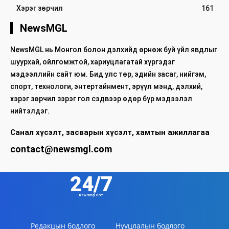
Хэрэг зөрчил
161
NewsMGL
NewsMGL нь Монгол болон дэлхийд өрнөж буй үйл явдлыг
шуурхай, ойлгомжтой, хариуцлагатай хүргэдэг
мэдээллийн сайт юм. Бид улс төр, эдийн засаг, нийгэм,
спорт, технологи, энтертайнмент, эрүүл мэнд, дэлхий,
хэрэг зөрчил зэрэг гол сэдвээр өдөр бүр мэдээлэл
нийтэлдэг.
Санал хүсэлт, засварын хүсэлт, хамтын ажиллагаа
contact@newsmgl.com
24/7
newsmgl.com
Редакцын бодлого
Нууцлалын бодлого