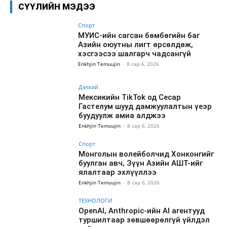
СҮҮЛИЙН МЭДЭЭ
Спорт
МУИС-ийн сагсан бөмбөгийн баг
Азийн оюутны лигт өрсөлдөж,
хэсгээсээ шалгарч чадсангүй
Enkhjin Temuujin
-
8 сар 6, 2026
Дэлхий
Мексикийн TikTok од Сесар
Гастелум шууд дамжуулалтын үеэр
буудуулж амиа алджээ
Enkhjin Temuujin
-
8 сар 6, 2026
Спорт
Монголын волейболчид Хонконгийг
буулган авч, Зүүн Азийн АШТ-ийг
ялалтаар эхлүүллээ
Enkhjin Temuujin
-
8 сар 6, 2026
ТЕХНОЛОГИ
OpenAI, Anthropic-ийн AI агентууд
туршилтаар зөвшөөрөлгүй үйлдэл