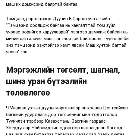
маш их дэмжсэнд баяртай байгаа.
Тэмцээнд оролцоход Дуучин Б.Сарантуяа эгчийн
“Тэмцээнд оролцож байгаа нь хангалттай том зүйл
учраас өөрийгөө харуулаарай” зэргээр дэмжиж байсан нь
миний сэтгэлзүйг маш тогтвортой байлгасан. Түүнчлэн би
энэ тэмцээнд ээжтэйгээ хамт явсан. Маш хүчтэй багтай
явсан” гэв.
Мэргэжлийн төгсөлт, шагнал,
шинэ уран бүтээлийн
төлөвлөгөө
Ч.Мишээл уртын дууны мэргэжлээр энэ хавар Цогтсайхан
багшийн удирдлага дор төгссөнийг мөн тодотголоо.
Түүнчлэн тэрбээр Казахстаны Засгийн газраас
Хоёрдугаар Найрамдлын одонгоор шагнагдсан бөгөөд
цаашид уран бүтээлээ тэлэхээр Казах хэл дээрх дуугаа