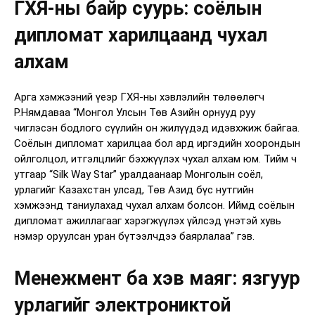
ГХЯ-ны байр суурь: соёлын
дипломат харилцаанд чухал
алхам
Арга хэмжээний үеэр ГХЯ-ны хэвлэлийн төлөөлөгч
Р.Нямдаваа “Монгол Улсын Төв Азийн орнууд руу
чиглэсэн бодлого сүүлийн он жилүүдэд идэвхжиж байгаа.
Соёлын дипломат харилцаа бол ард иргэдийн хоорондын
ойлголцол, итгэлцлийг бэхжүүлэх чухал алхам юм. Тийм ч
утгаар “Silk Way Star” уралдаанаар Монголын соёл,
урлагийг Казахстан улсад, Төв Азид бүс нутгийн
хэмжээнд таниулахад чухал алхам болсон. Иймд соёлын
дипломат ажиллагааг хэрэгжүүлэх үйлсэд үнэтэй хувь
нэмэр оруулсан уран бүтээлчдээ баярлалаа” гэв.
Менежмент ба хэв маяг: язгуур
урлагийг электрониктой