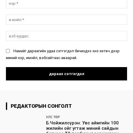
нэ
и-
мэ
вэ
ху
Намайг дараагийн удаа сэтгэгдэл бичихдээ энэ хөтөч дээр
миний нэр, имэйл, вэбсайтаас аваарай.
РЕДАКТОРЫН СОНГОЛТ
УЛС ТӨР
Б.Чойжилсүрэн: Увс аймгийн 100
жилийн ойг угтаж миний сайдын