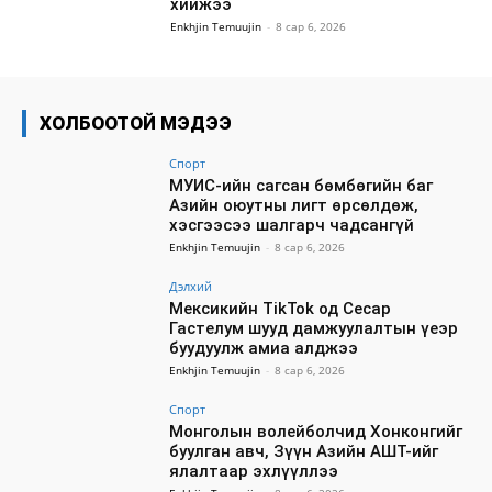
хийжээ
Enkhjin Temuujin
-
8 сар 6, 2026
ХОЛБООТОЙ МЭДЭЭ
Спорт
МУИС-ийн сагсан бөмбөгийн баг
Азийн оюутны лигт өрсөлдөж,
хэсгээсээ шалгарч чадсангүй
Enkhjin Temuujin
-
8 сар 6, 2026
Дэлхий
Мексикийн TikTok од Сесар
Гастелум шууд дамжуулалтын үеэр
буудуулж амиа алджээ
Enkhjin Temuujin
-
8 сар 6, 2026
Спорт
Монголын волейболчид Хонконгийг
буулган авч, Зүүн Азийн АШТ-ийг
ялалтаар эхлүүллээ