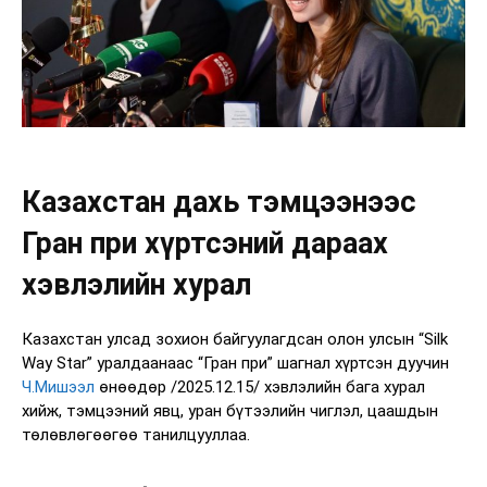
Казахстан дахь тэмцээнээс
Гран при хүртсэний дараах
хэвлэлийн хурал
Казахстан улсад зохион байгуулагдсан олон улсын “Silk
Way Star” уралдаанаас “Гран при” шагнал хүртсэн дуучин
Ч.Мишээл
өнөөдөр /2025.12.15/ хэвлэлийн бага хурал
хийж, тэмцээний явц, уран бүтээлийн чиглэл, цаашдын
төлөвлөгөөгөө танилцууллаа.