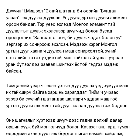
Дуучин Ч.Мишээл “Эхний шатанд би өөрийн “Бундан
улаан” гэх дуугаа дуулсан. Уг дуунд уртын дууны элемент
орсон байдаг. Тэр үеэс эхлээд Монгол элементтэй
дуулалтыг дуулж эхэлснээр шүүгчид болон бусад
оролцогчид “Заагаад өгөөч, би дуулж чадах болов уу”
зэргээр их сонирхож эхэлсэн. Мэдээж хэрэг Монгол
уртын дууг хаана ч дуулсан маш сонирхолтой, хүний
сэтгэлийг татах увдистай, маш гайхалтай урлаг учраас
уран бүтээлдээ заавал шингээх ёстой гэдгээ мэдэж
байсан.
Тэмцээний үеэр ч гэсэн уртын дуу дуулах үед хүмүүс маш
их гайхширч байгаа харц нь харагддаг. Тийм ч учраас
хэрэв би сүүлийн шатандаа шалгарч чадвал маш гоё
уртын дууны элементтэй дууг заавал дуулна гэж бодсон.
Энэ шагналыг хүртэхэд шүүгчдээс гадна дэлхий даяар
оршин сууж буй монголчууд болон Казахстаны ард түмэн
өөрсдийн ахан дүүс гэж боддог шигээ намайг хайрлаж,