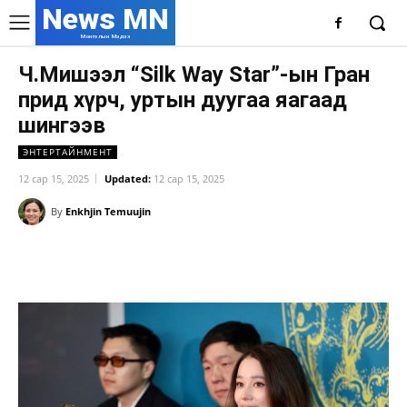
News MN
Монголын Мэдээ
Ч.Мишээл “Silk Way Star”-ын Гран
прид хүрч, уртын дуугаа яагаад
шингээв
ЭНТЕРТАЙНМЕНТ
12 сар 15, 2025
Updated:
12 сар 15, 2025
By
Enkhjin Temuujin
Facebook
X
WhatsApp