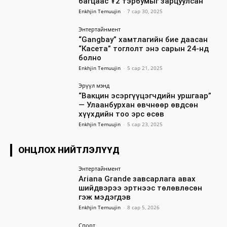
багцаас ₮2 тэрбумыг зарцуулсан
Enkhjin Temuujin
-
7 сар 30, 2025
Энтертайнмент
“Gangbay” хамтлагийн бие даасан
“Касета” тоглолт энэ сарын 24-нд
болно
Enkhjin Temuujin
-
5 сар 21, 2025
Эрүүл мэнд
“Вакцин эсэргүүцэгчдийн уршгаар”
— Улаанбурхан өвчнөөр өвдсөн
хүүхдийн тоо эрс өсөв
Enkhjin Temuujin
-
5 сар 23, 2025
ОНЦЛОХ НИЙТЛЭЛҮҮД
Энтертайнмент
Ariana Grande завсарлага авах
шийдвэрээ эртнээс төлөвлөсөн
гэж мэдэгдэв
Enkhjin Temuujin
-
8 сар 5, 2026
Спорт