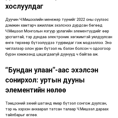
хослуулдаг
Дуучин Ч.Мишээлийн менежер түүнийг 2022 оны сүүлээс
дэмжин хамтарч ажиллаж эхэлснээ дурдсан бөгөөд
Ч.Мишээл Монголын язгуур урлагийн элементүүдийг өөр
урсгалтай, тэр дундаа электроник хөгжимтэй уялдуулсан
өнгө төрхөөр бүтээлүүдээ туурвидаг гэж мэдээллээ. Энэ
чиглэлээр олон уран бүтээл нь бэлэн болсон ч одоогоор
бүрэн хэмжээнд цацагдаагүй дуунууд ч байгаа аж.
“Бундан улаан”-аас эхэлсэн
сонирхол: уртын дууны
элементийн нөлөө
Тэмцээний эхний шатанд ямар бүтээл сонгож дуулсан,
тэр нь хэрхэн анхаарал татсан талаар Ч.Мишээл дараах
тайлбарыг өглөө.