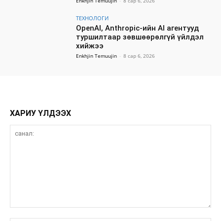
Enkhjin Temuujin
-
8 сар 6, 2026
ТЕХНОЛОГИ
OpenAI, Anthropic-ийн AI агентууд
туршилтаар зөвшөөрөлгүй үйлдэл
хийжээ
Enkhjin Temuujin
-
8 сар 6, 2026
ХАРИУ ҮЛДЭЭХ
санал: