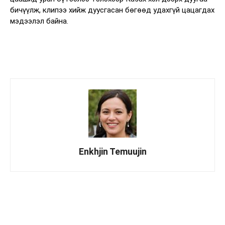
бичүүлж, клипээ хийж дуусгасан бөгөөд удахгүй цацагдах
мэдээлэл байна.
Enkhjin Temuujin
Facebook
X
WhatsApp