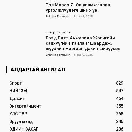
The MongolZ: Өв уламжлалаа
үргэлжлүүлэгч шинэ үе
Enkhjin Temuujin
-
5 сар 5, 2025
Энтертайнмент
Брэд Питт Анжелина Жолигийн
санхүүгийн тайланг шаардаж,
шүүхийн маргаан дахин ширүүсэв
Enkhjin Temuujin
-
8 сар 6, 2026
АЛДАРТАЙ АНГИЛАЛ
Спорт
829
НИЙГЭМ
547
Дэлхий
464
Энтертайнмент
355
УЛС ТӨР
268
Эрүүл мэнд
246
ЭДИЙН ЗАСАГ
236