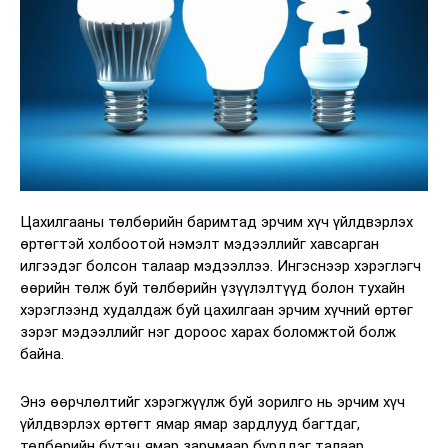
Цахилгааны төлбөрийн баримтад эрчим хүч үйлдвэрлэх
өртөгтэй холбоотой нэмэлт мэдээллийг хавсарган
илгээдэг болсон талаар мэдээллээ. Ингэснээр хэрэглэгч
өөрийн төлж буй төлбөрийн үзүүлэлтүүд болон тухайн
хэрэглээнд худалдаж буй цахилгаан эрчим хүчний өртөг
зэрэг мэдээллийг нэг дороос харах боломжтой болж
байна.
Энэ өөрчлөлтийг хэрэгжүүлж буй зорилго нь эрчим хүч
үйлдвэрлэх өртөгт ямар ямар зардлууд багтдаг,
төлбөрийн бүтэц ямар зарчмаар бүрддэг талаар