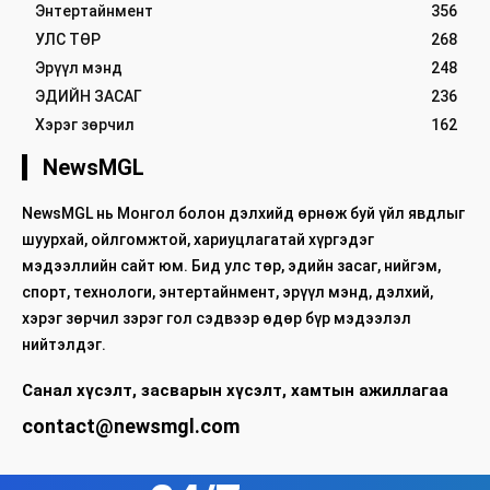
Энтертайнмент
356
УЛС ТӨР
268
Эрүүл мэнд
248
ЭДИЙН ЗАСАГ
236
Хэрэг зөрчил
162
NewsMGL
NewsMGL нь Монгол болон дэлхийд өрнөж буй үйл явдлыг
шуурхай, ойлгомжтой, хариуцлагатай хүргэдэг
мэдээллийн сайт юм. Бид улс төр, эдийн засаг, нийгэм,
спорт, технологи, энтертайнмент, эрүүл мэнд, дэлхий,
хэрэг зөрчил зэрэг гол сэдвээр өдөр бүр мэдээлэл
нийтэлдэг.
Санал хүсэлт, засварын хүсэлт, хамтын ажиллагаа
contact@newsmgl.com