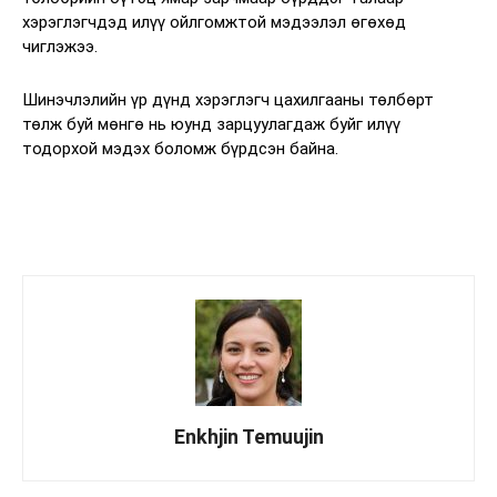
хэрэглэгчдэд илүү ойлгомжтой мэдээлэл өгөхөд
чиглэжээ.
Шинэчлэлийн үр дүнд хэрэглэгч цахилгааны төлбөрт
төлж буй мөнгө нь юунд зарцуулагдаж буйг илүү
тодорхой мэдэх боломж бүрдсэн байна.
Enkhjin Temuujin