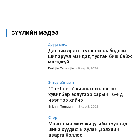
Facebook
X
WhatsApp
СҮҮЛИЙН МЭДЭЭ
Эрүүл мэнд
Далайн эрэгт амьдрах нь бодсон
шиг эрүүл мэндэд тустай биш байж
магадгүй
Enkhjin Temuujin
-
8 сар 8, 2026
Энтертайнмент
“The Intern” киноны солонгос
хувилбар есдүгээр сарын 16-нд
нээлтээ хийнэ
Enkhjin Temuujin
-
8 сар 8, 2026
Спорт
Монголын жюү жицүгийн түүхэнд
шинэ хуудас: Б.Хулан Дэлхийн
аварга боллоо