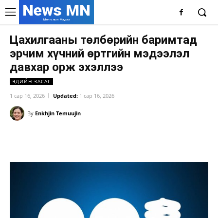
News MN
Монголын Мэдээ
Цахилгааны төлбөрийн баримтад
эрчим хүчний өртгийн мэдээлэл
давхар орж эхэллээ
ЭДИЙН ЗАСАГ
1 сар 16, 2026
Updated:
1 сар 16, 2026
By
Enkhjin Temuujin
Facebook
X
WhatsApp