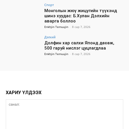
Спорт
Монголын жюү жицүгийн түүхэнд
шинэ хуудас: Б.Хулан Дэлхийн
аварга боллоо
Enkhjin Temuujin
-
8 сар 7, 2026
Дэлхий
Долфин хар салхи Японд дөхөж,
500 гаруй нислэг цуцлагдлаа
Enkhjin Temuujin
-
8 сар 7, 2026
ХАРИУ ҮЛДЭЭХ