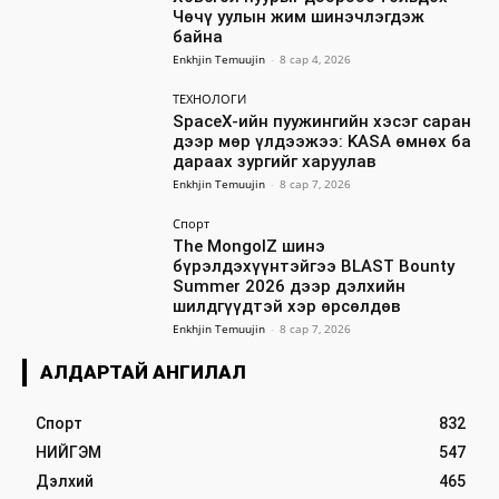
Чөчү уулын жим шинэчлэгдэж
байна
Enkhjin Temuujin
-
8 сар 4, 2026
ТЕХНОЛОГИ
SpaceX-ийн пуужингийн хэсэг саран
дээр мөр үлдээжээ: KASA өмнөх ба
дараах зургийг харуулав
Enkhjin Temuujin
-
8 сар 7, 2026
Спорт
The MongolZ шинэ
бүрэлдэхүүнтэйгээ BLAST Bounty
Summer 2026 дээр дэлхийн
шилдгүүдтэй хэр өрсөлдөв
Enkhjin Temuujin
-
8 сар 7, 2026
АЛДАРТАЙ АНГИЛАЛ
Спорт
832
НИЙГЭМ
547
Дэлхий
465