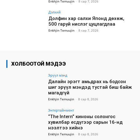
Enkhjin Temuujin
-
8 сар 7, 2026
Дэлхий
Долфин хар салхи Японд дөхөж,
500 гаруй нислэг цуцлагдлаа
Enkhjin Temuujin
-
8 сар 7, 2026
ХОЛБООТОЙ МЭДЭЭ
Эрүүл мэнд
Далайн эрэгт амьдрах нь бодсон
шиг эрүүл мэндэд тустай биш байж
магадгүй
Enkhjin Temuujin
-
8 сар 8, 2026
Энтертайнмент
“The Intern” киноны солонгос
хувилбар есдүгээр сарын 16-нд
нээлтээ хийнэ
Enkhjin Temuujin
-
8 сар 8, 2026