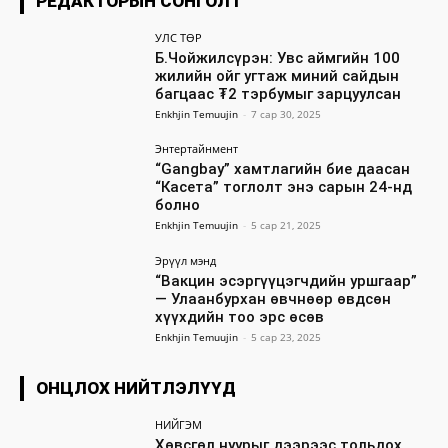
РЕДАКТОРЫН СОНГОЛТ
УЛС ТӨР
Б.Чойжилсүрэн: Увс аймгийн 100
жилийн ойг угтаж миний сайдын
багцаас ₮2 тэрбумыг зарцуулсан
Enkhjin Temuujin
-
7 сар 30, 2025
Энтертайнмент
“Gangbay” хамтлагийн бие даасан
“Касета” тоглолт энэ сарын 24-нд
болно
Enkhjin Temuujin
-
5 сар 21, 2025
Эрүүл мэнд
“Вакцин эсэргүүцэгчдийн уршгаар”
— Улаанбурхан өвчнөөр өвдсөн
хүүхдийн тоо эрс өсөв
Enkhjin Temuujin
-
5 сар 23, 2025
ОНЦЛОХ НИЙТЛЭЛҮҮД
НИЙГЭМ
Хөвсгөл нуурыг дээрээс тольдох