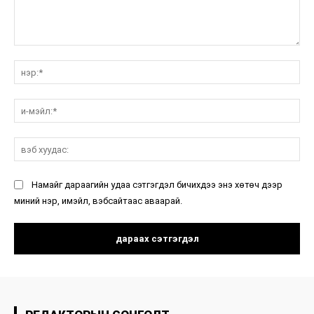
санал:
нэ
и-
мэ
вэ
ху
Намайг дараагийн удаа сэтгэгдэл бичихдээ энэ хөтөч дээр
миний нэр, имэйл, вэбсайтаас аваарай.