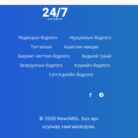
24/7
newsmgl.com
Редакцын бодлого
Нууцлалын бодлого
Татгалзал
Ашиглах нөхцөл
Баримт нягтлах бодлого
Бидний тухай
Залруулгын бодлого
Күүкийн бодлого
Сэтгэгдлийн бодлого
© 2026 NewsMGL. Бүх эрх
хуулиар хамгаалагдсан.