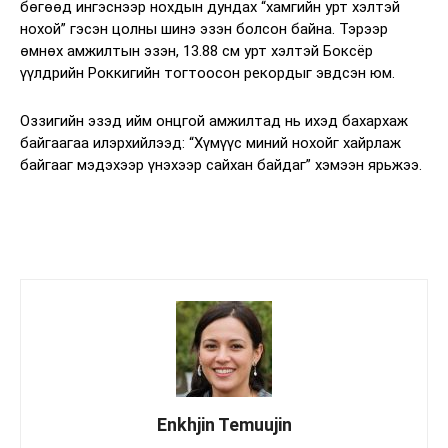
бөгөөд ингэснээр нохдын дундах “хамгийн урт хэлтэй
нохой” гэсэн цолны шинэ эзэн болсон байна. Тэрээр
өмнөх амжилтын эзэн, 13.88 см урт хэлтэй Боксёр
үүлдрийн Роккигийн тогтоосон рекордыг эвдсэн юм.
Оззигийн эзэд ийм онцгой амжилтад нь ихэд бахархаж
байгаагаа илэрхийлээд: “Хүмүүс миний нохойг хайрлаж
байгааг мэдэхээр үнэхээр сайхан байдаг” хэмээн ярьжээ.
Enkhjin Temuujin