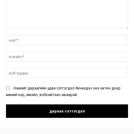
санал:
нэ
и-
мэ
вэ
ху
Намайг дараагийн удаа сэтгэгдэл бичихдээ энэ хөтөч дээр
миний нэр, имэйл, вэбсайтаас аваарай.