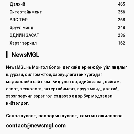
Дэлхий
465
Энтертайнмент
356
УЛС ТӨР
268
Эрүүл мэнд
248
ЭДИЙН ЗАСАГ
236
Хэрэг зөрчил
162
NewsMGL
NewsMGL нь Монгол болон дэлхийд өрнөж буй үйл явдлыг
шуурхай, ойлгомжтой, хариуцлагатай хүргэдэг
мэдээллийн сайт юм. Бид улс төр, эдийн засаг, нийгэм,
спорт, технологи, энтертайнмент, эрүүл мэнд, дэлхий,
хэрэг зөрчил зэрэг гол сэдвээр өдөр бүр мэдээлэл
нийтэлдэг.
Санал хүсэлт, засварын хүсэлт, хамтын ажиллагаа
contact@newsmgl.com