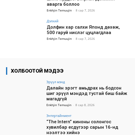
аварга боллоо
Enkhjin Temuujin
-
8 сар 7, 2026
Дэлхий
Долфин хар салхи Японд дөхөж,
500 гаруй нислэг цуцлагдлаа
Enkhjin Temuujin
-
8 сар 7, 2026
ХОЛБООТОЙ МЭДЭЭ
Эрүүл мэнд
Далайн эрэгт амьдрах нь бодсон
шиг эрүүл мэндэд тустай биш байж
магадгүй
Enkhjin Temuujin
-
8 сар 8, 2026
Энтертайнмент
“The Intern” киноны солонгос
хувилбар есдүгээр сарын 16-нд
нээлтээ хийнэ