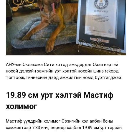
АНУ-ын Оклахома Сити хотод амьдардаг Оззи нэртэй
нохой дэлхийн хамгийн урт хэлтэй нохойн шинэ rekорд
тогтоож, Гиннесийн дээд амжилтын номд бүртгэгджээ.
19.89 см урт хэлтэй Мастиф
холимог
Мастиф үүлдрийн холимог Оззигийн хэл албан ёсны
хэмжилтээр 7.83 инч, өөрөөр хэлбэл 19.89 см урт гарсан