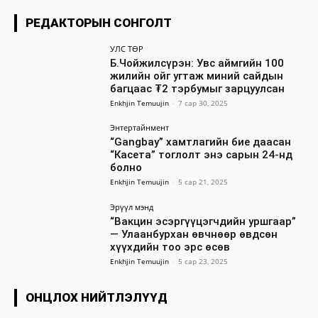
РЕДАКТОРЫН СОНГОЛТ
УЛС ТӨР
Б.Чойжилсүрэн: Увс аймгийн 100
жилийн ойг угтаж миний сайдын
багцаас ₮2 тэрбумыг зарцуулсан
Enkhjin Temuujin
-
7 сар 30, 2025
Энтертайнмент
“Gangbay” хамтлагийн бие даасан
“Касета” тоглолт энэ сарын 24-нд
болно
Enkhjin Temuujin
-
5 сар 21, 2025
Эрүүл мэнд
“Вакцин эсэргүүцэгчдийн уршгаар”
— Улаанбурхан өвчнөөр өвдсөн
хүүхдийн тоо эрс өсөв
Enkhjin Temuujin
-
5 сар 23, 2025
ОНЦЛОХ НИЙТЛЭЛҮҮД