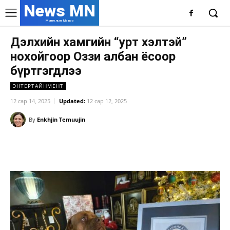
News MN
Монголын Мэдээ
Дэлхийн хамгийн “урт хэлтэй”
нохойгоор Оззи албан ёсоор
бүртгэгдлээ
ЭНТЕРТАЙНМЕНТ
12 сар 14, 2025
Updated:
12 сар 12, 2025
By
Enkhjin Temuujin
Facebook
X
WhatsApp