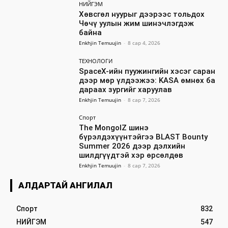
НИЙГЭМ
Хөвсгөл нуурыг дээрээс тольдох
Чөчү уулын жим шинэчлэгдэж
байна
Enkhjin Temuujin
-
8 сар 4, 2026
ТЕХНОЛОГИ
SpaceX-ийн пуужингийн хэсэг саран
дээр мөр үлдээжээ: KASA өмнөх ба
дараах зургийг харуулав
Enkhjin Temuujin
-
8 сар 7, 2026
Спорт
The MongolZ шинэ
бүрэлдэхүүнтэйгээ BLAST Bounty
Summer 2026 дээр дэлхийн
шилдгүүдтэй хэр өрсөлдөв
Enkhjin Temuujin
-
8 сар 7, 2026
АЛДАРТАЙ АНГИЛАЛ
Спорт
832
НИЙГЭМ
547