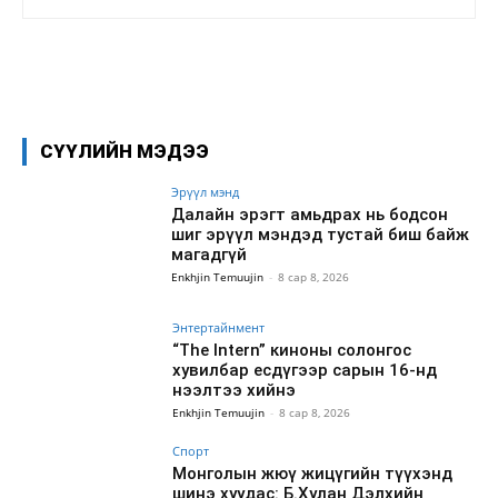
Facebook
X
WhatsApp
СҮҮЛИЙН МЭДЭЭ
Эрүүл мэнд
Далайн эрэгт амьдрах нь бодсон
шиг эрүүл мэндэд тустай биш байж
магадгүй
Enkhjin Temuujin
-
8 сар 8, 2026
Энтертайнмент
“The Intern” киноны солонгос
хувилбар есдүгээр сарын 16-нд
нээлтээ хийнэ
Enkhjin Temuujin
-
8 сар 8, 2026
Спорт
Монголын жюү жицүгийн түүхэнд
шинэ хуудас: Б.Хулан Дэлхийн